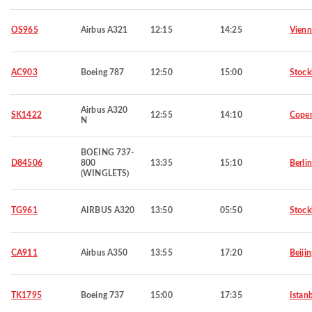
OS965
Airbus A321
12:15
14:25
Vienn
AC903
Boeing 787
12:50
15:00
Stoc
Airbus A320
SK1422
12:55
14:10
Cope
N
BOEING 737-
D84506
800
13:35
15:10
Berlin
(WINGLETS)
TG961
AIRBUS A320
13:50
05:50
Stoc
CA911
Airbus A350
13:55
17:20
Beijin
TK1795
Boeing 737
15:00
17:35
Istan