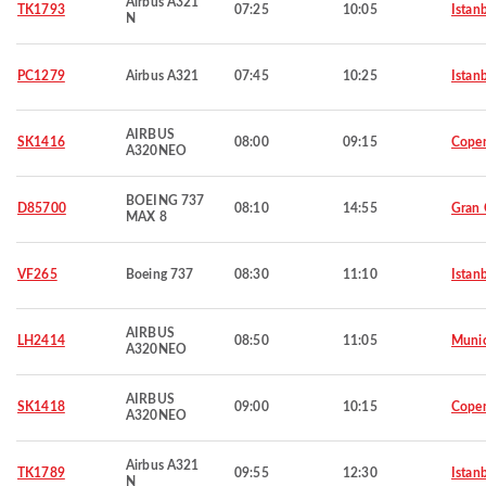
Airbus A321
TK1793
07:25
10:05
Istan
N
PC1279
Airbus A321
07:45
10:25
Istan
AIRBUS
SK1416
08:00
09:15
Cope
A320NEO
BOEING 737
D85700
08:10
14:55
Gran 
MAX 8
VF265
Boeing 737
08:30
11:10
Istan
AIRBUS
LH2414
08:50
11:05
Muni
A320NEO
AIRBUS
SK1418
09:00
10:15
Cope
A320NEO
Airbus A321
TK1789
09:55
12:30
Istan
N