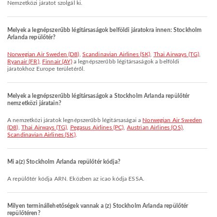
Nemzetközi járatot szolgál ki.
Melyek a legnépszerűbb légitársaságok belföldi járatokra innen: Stockholm
Arlanda repülőtér?
Norwegian Air Sweden (D8)
,
Scandinavian Airlines (SK)
,
Thai Airways (TG)
,
Ryanair (FR)
,
Finnair (AY)
a legnépszerűbb légitársaságok a belföldi
járatokhoz Europe területéről.
Melyek a legnépszerűbb légitársaságok a Stockholm Arlanda repülőtér
nemzetközi járatain?
A nemzetközi járatok legnépszerűbb légitársaságai a
Norwegian Air Sweden
(D8)
,
Thai Airways (TG)
,
Pegasus Airlines (PC)
,
Austrian Airlines (OS)
,
Scandinavian Airlines (SK)
.
Mi a(z) Stockholm Arlanda repülőtér kódja?
A repülőtér kódja ARN. Eközben az icao kódja ESSA.
Milyen terminállehetőségek vannak a (z) Stockholm Arlanda repülőtér
repülőtéren?