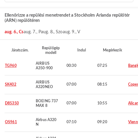
Ellenőrizze a repülési menetrendet a Stockholm Arlanda repülőtér
(ARN) repülőtéren
aug. 6., Cs
aug. 7., P
aug. 8., Szo
aug. 9., V
Repülőgép
Járatszám.
Indul
Megérkezik
modell
AIRBUS
TG960
00:30
07:25
Bang
A350-900
AIRBUS
SK402
07:00
08:15
Cope
A320NEO
BOEING 737
D85350
07:00
10:55
Alica
MAX 8
Airbus A320
OS961
07:10
09:20
Vienn
N