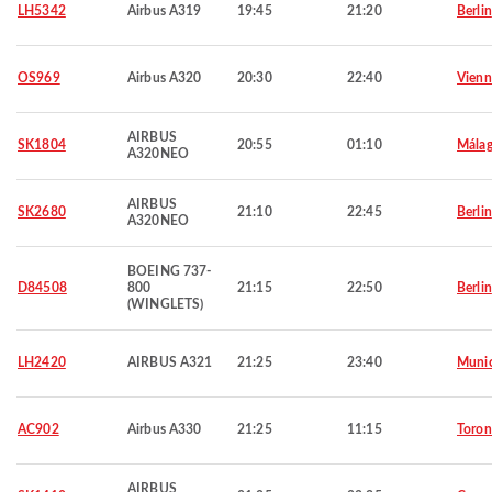
LH5342
Airbus A319
19:45
21:20
Berlin
OS969
Airbus A320
20:30
22:40
Vienn
AIRBUS
SK1804
20:55
01:10
Mála
A320NEO
AIRBUS
SK2680
21:10
22:45
Berlin
A320NEO
BOEING 737-
D84508
800
21:15
22:50
Berlin
(WINGLETS)
LH2420
AIRBUS A321
21:25
23:40
Muni
AC902
Airbus A330
21:25
11:15
Toron
AIRBUS