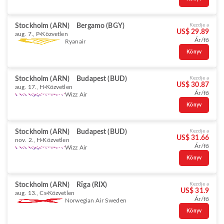
Stockholm (ARN)
Bergamo (BGY)
Kezdje a
US$ 29.89
aug. 7., P
Közvetlen
Ár/fő
Ryanair
Könyv
Stockholm (ARN)
Budapest (BUD)
Kezdje a
US$ 30.87
aug. 17., H
Közvetlen
Ár/fő
Wizz Air
Könyv
Stockholm (ARN)
Budapest (BUD)
Kezdje a
US$ 31.66
nov. 2., H
Közvetlen
Ár/fő
Wizz Air
Könyv
Stockholm (ARN)
Rīga (RIX)
Kezdje a
US$ 31.9
aug. 13., Cs
Közvetlen
Ár/fő
Norwegian Air Sweden
Könyv