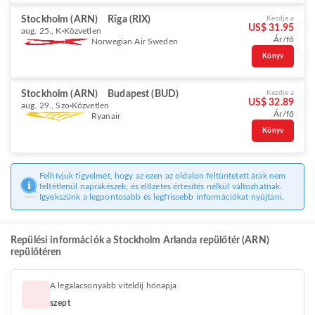
Stockholm (ARN)
Rīga (RIX)
Kezdje a
US$ 31.95
aug. 25., K
Közvetlen
Ár/fő
Norwegian Air Sweden
Könyv
Stockholm (ARN)
Budapest (BUD)
Kezdje a
US$ 32.89
aug. 29., Szo
Közvetlen
Ár/fő
Ryanair
Könyv
Felhívjuk figyelmét, hogy az ezen az oldalon feltüntetett árak nem
feltétlenül naprakészek, és előzetes értesítés nélkül változhatnak.
Igyekszünk a legpontosabb és legfrissebb információkat nyújtani.
Repülési információk a Stockholm Arlanda repülőtér (ARN)
repülőtéren
A legalacsonyabb viteldíj hónapja
szept