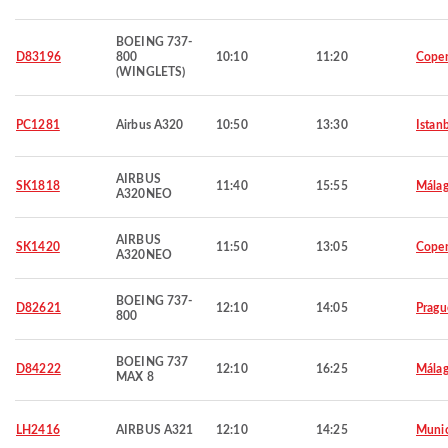
BOEING 737-
D83196
800
10:10
11:20
Cope
(WINGLETS)
PC1281
Airbus A320
10:50
13:30
Istan
AIRBUS
SK1818
11:40
15:55
Mála
A320NEO
AIRBUS
SK1420
11:50
13:05
Cope
A320NEO
BOEING 737-
D82621
12:10
14:05
Pragu
800
BOEING 737
D84222
12:10
16:25
Mála
MAX 8
LH2416
AIRBUS A321
12:10
14:25
Muni