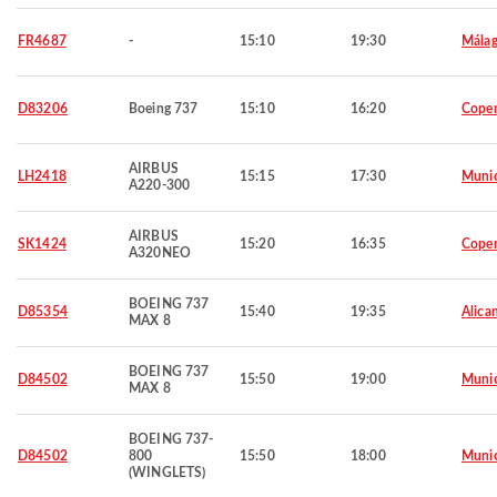
FR4687
-
15:10
19:30
Mála
D83206
Boeing 737
15:10
16:20
Cope
AIRBUS
LH2418
15:15
17:30
Muni
A220-300
AIRBUS
SK1424
15:20
16:35
Cope
A320NEO
BOEING 737
D85354
15:40
19:35
Alica
MAX 8
BOEING 737
D84502
15:50
19:00
Muni
MAX 8
BOEING 737-
D84502
800
15:50
18:00
Muni
(WINGLETS)