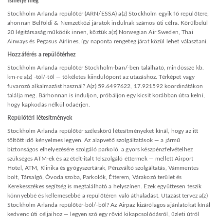
Ismerje meg
Stockholm Arlanda repülőtér (ARN/ESSA) a(z) Stockholm egyik fő repülőtere,
ahonnan Belföldi & Nemzetközi járatok indulnak számos úti célra. Körülbelül
20 légitársaság működik innen, köztük a(z) Norwegian Air Sweden, Thai
Airways és Pegasus Airlines, így naponta rengeteg járat közül lehet választani.
Hozzáférés a repülőtérhez
Stockholm Arlanda repülőtér Stockholm-ban/-ben található, mindössze kb.
km-re a(z) -tól/-től — tökéletes kiindulópont az utazáshoz. Térképet vagy
fuvarozó alkalmazást használ? A(z) 59.6497622, 17.921592 koordinátákon
találja meg. Bárhonnan is induljon, próbáljon egy kicsit korábban útra kelni,
hogy kapkodás nélkül odaérjen.
Repülőtéri létesítmények
Stockholm Arlanda repülőtér széleskörű létesítményeket kínál, hogy az itt
töltött idő kényelmes legyen. Az alapvető szolgáltatások — a jármű
biztonságos elhelyezésére szolgáló parkoló, a gyors készpénzfelvételhez
szükséges ATM-ek és az ételt-italt felszolgáló éttermek — mellett Airport
Hotel, ATM, Klinika és gyógyszertárak, Pénzváltó szolgáltatás, Vámmentes
bolt, Társalgó, Óvoda szoba, Parkolók, Étterem, Várakozó terület és
Kerekesszékes segítség is megtalálható a helyszínen. Ezek együttesen teszik
könnyebbé és kellemesebbé a repülőtéren való áthaladást. Utazást tervez a(z)
Stockholm Arlanda repülőtér-ból/-ből? Az Airpaz kizárólagos ajánlatokat kínál
kedvenc úti céljaihoz — legyen szó egy rövid kikapcsolódásról, üzleti útról