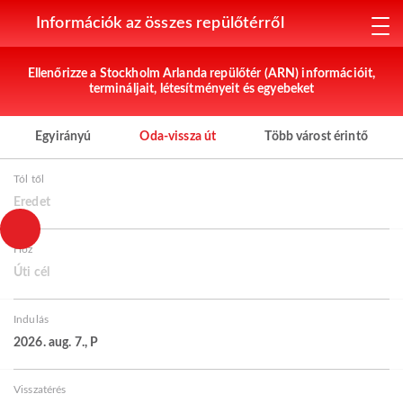
Információk az összes repülőtérről
Ellenőrizze a Stockholm Arlanda repülőtér (ARN) információit,
termináljait, létesítményeit és egyebeket
Egyirányú
Oda-vissza út
Több várost érintő
Tól től
Eredet
Hoz
Úti cél
Indulás
2026. aug. 7., P
Visszatérés