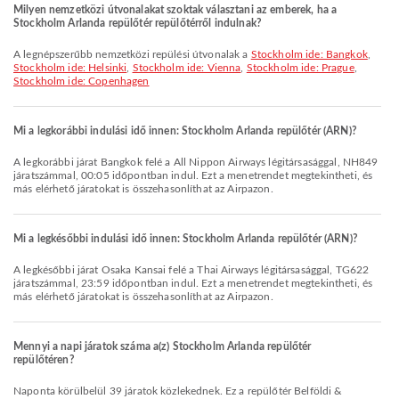
Milyen nemzetközi útvonalakat szoktak választani az emberek, ha a
Stockholm Arlanda repülőtér repülőtérről indulnak?
A legnépszerűbb nemzetközi repülési útvonalak a
Stockholm ide: Bangkok
,
Stockholm ide: Helsinki
,
Stockholm ide: Vienna
,
Stockholm ide: Prague
,
Stockholm ide: Copenhagen
Mi a legkorábbi indulási idő innen: Stockholm Arlanda repülőtér (ARN)?
A legkorábbi járat Bangkok felé a All Nippon Airways légitársasággal, NH849
járatszámmal, 00:05 időpontban indul. Ezt a menetrendet megtekintheti, és
más elérhető járatokat is összehasonlíthat az Airpazon.
Mi a legkésőbbi indulási idő innen: Stockholm Arlanda repülőtér (ARN)?
A legkésőbbi járat Osaka Kansai felé a Thai Airways légitársasággal, TG622
járatszámmal, 23:59 időpontban indul. Ezt a menetrendet megtekintheti, és
más elérhető járatokat is összehasonlíthat az Airpazon.
Mennyi a napi járatok száma a(z) Stockholm Arlanda repülőtér
repülőtéren?
Naponta körülbelül 39 járatok közlekednek. Ez a repülőtér Belföldi &