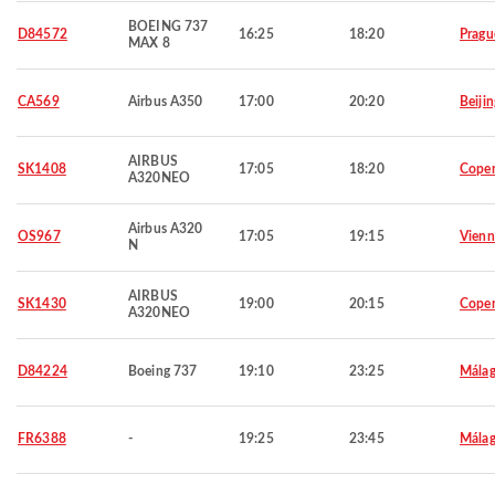
BOEING 737
D84572
16:25
18:20
Pragu
MAX 8
CA569
Airbus A350
17:00
20:20
Beijin
AIRBUS
SK1408
17:05
18:20
Cope
A320NEO
Airbus A320
OS967
17:05
19:15
Vienn
N
AIRBUS
SK1430
19:00
20:15
Cope
A320NEO
D84224
Boeing 737
19:10
23:25
Mála
FR6388
-
19:25
23:45
Mála