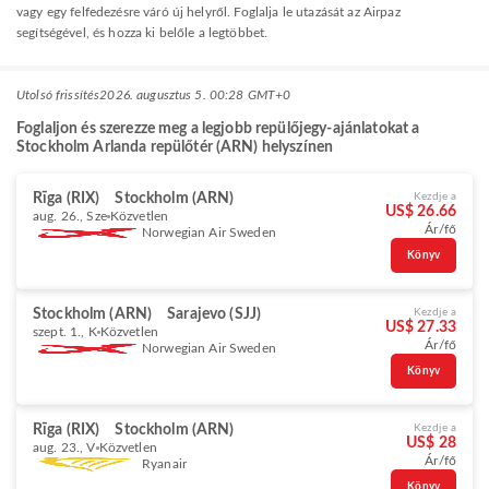
vagy egy felfedezésre váró új helyről. Foglalja le utazását az Airpaz
segítségével, és hozza ki belőle a legtöbbet.
Utolsó frissítés
2026. augusztus 5. 00:28 GMT+0
Foglaljon és szerezze meg a legjobb repülőjegy-ajánlatokat a
Stockholm Arlanda repülőtér (ARN) helyszínen
Rīga (RIX)
Stockholm (ARN)
Kezdje a
US$ 26.66
aug. 26., Sze
Közvetlen
Ár/fő
Norwegian Air Sweden
Könyv
Stockholm (ARN)
Sarajevo (SJJ)
Kezdje a
US$ 27.33
szept. 1., K
Közvetlen
Ár/fő
Norwegian Air Sweden
Könyv
Rīga (RIX)
Stockholm (ARN)
Kezdje a
US$ 28
aug. 23., V
Közvetlen
Ár/fő
Ryanair
Könyv