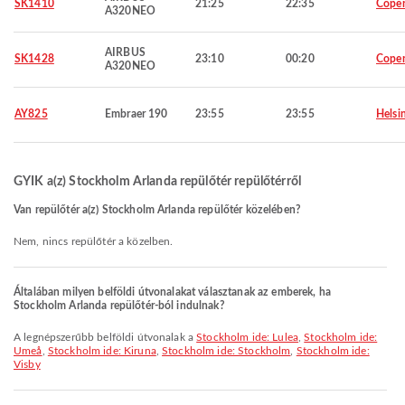
SK1410
21:25
22:35
Cope
A320NEO
AIRBUS
SK1428
23:10
00:20
Cope
A320NEO
AY825
Embraer 190
23:55
23:55
Helsi
GYIK a(z) Stockholm Arlanda repülőtér repülőtérről
Van repülőtér a(z) Stockholm Arlanda repülőtér közelében?
Nem, nincs repülőtér a közelben.
Általában milyen belföldi útvonalakat választanak az emberek, ha
Stockholm Arlanda repülőtér-ból indulnak?
A legnépszerűbb belföldi útvonalak a
Stockholm ide: Lulea
,
Stockholm ide:
Umeå
,
Stockholm ide: Kiruna
,
Stockholm ide: Stockholm
,
Stockholm ide:
Visby