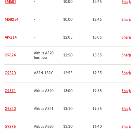
SM502
-
10:00
12:45
Sharj
MS8254
-
10:00
12:45
Sharj
AI9214
-
12:05
18:05
Sharj
Airbus A320
G9624
12:50
15:35
Sharj
business
G9520
A32N-159Y
12:55
19:55
Sharj
G9571
Airbus A320
13:00
19:55
Sharj
G9520
Airbus A321
13:10
19:55
Sharj
G9296
Airbus A320
13:10
16:40
Sharj