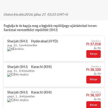
Utolsó frissítés
2026. július 27. 03:23 GMT+0
Foglalja le és kapja meg a legjobb repülőjegy-ajánlatokat innen:
Sardzsai nemzetközi repülőtér (SHJ)
Sharjah (SHJ)
Hyderabad (HYD)
Kezdje a
Ft 37,018
aug. 22., Szo
Közvetlen
Ár/fő
IndiGo
Könyv
Sharjah (SHJ)
Karachi (KHI)
Kezdje a
Ft 38,100
aug. 11., K
Közvetlen
Ár/fő
Air Arabia
Könyv
Sharjah (SHJ)
Karachi (KHI)
Kezdje a
Ft 38,107
szept. 1., K
Közvetlen
Ár/fő
Air Arabia
Könyv