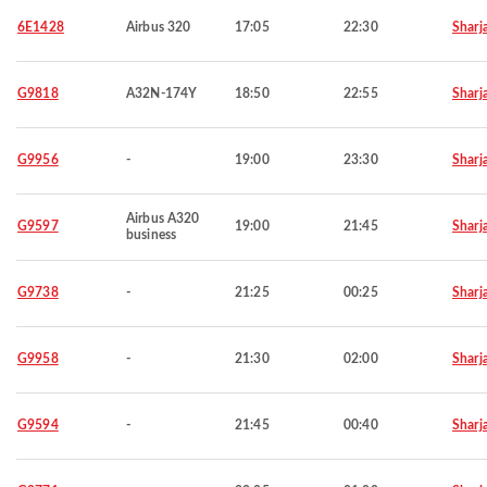
6E1428
Airbus 320
17:05
22:30
Sharj
G9818
A32N-174Y
18:50
22:55
Sharj
G9956
-
19:00
23:30
Sharj
Airbus A320
G9597
19:00
21:45
Sharj
business
G9738
-
21:25
00:25
Sharj
G9958
-
21:30
02:00
Sharj
G9594
-
21:45
00:40
Sharj