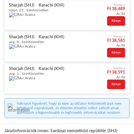
Sharjah (SHJ)
Karachi (KHI)
Kezdje a
Ft 38,489
szept. 23., Sze
Közvetlen
Ár/fő
Air Arabia
Könyv
Sharjah (SHJ)
Karachi (KHI)
Kezdje a
Ft 38,581
aug. 8., Szo
Közvetlen
Ár/fő
Air Arabia
Könyv
Sharjah (SHJ)
Karachi (KHI)
Kezdje a
Ft 38,591
aug. 1., Szo
Közvetlen
Ár/fő
Air Arabia
Könyv
Felhívjuk figyelmét, hogy az ezen az oldalon feltüntetett árak nem
feltétlenül naprakészek, és előzetes értesítés nélkül változhatnak.
Igyekszünk a legpontosabb és legfrissebb információkat nyújtani.
Járatinformációk innen: Sardzsai nemzetközi repülőtér (SHJ)