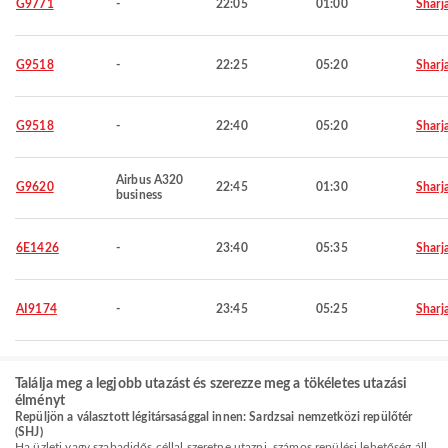
G9771
-
22:05
01:00
Sharj
G9518
-
22:25
05:20
Sharj
G9518
-
22:40
05:20
Sharj
Airbus A320
G9620
22:45
01:30
Sharj
business
6E1426
-
23:40
05:35
Sharj
AI9174
-
23:45
05:25
Sharj
Találja meg a legjobb utazást és szerezze meg a tökéletes utazási
élményt
Repüljön a választott légitársasággal innen: Sardzsai nemzetközi repülőtér
(SHJ)
Ha üzleti vagy szabadidős céllal szeretne utazni, számos repülési lehetőség áll