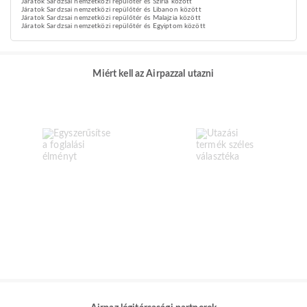
Járatok Sardzsai nemzetközi repülőtér és Szíria között
Járatok Sardzsai nemzetközi repülőtér és Libanon között
Járatok Sardzsai nemzetközi repülőtér és Malajzia között
Járatok Sardzsai nemzetközi repülőtér és Egyiptom között
Miért kell az Airpazzal utazni