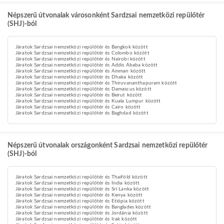
Népszerű útvonalak városonként Sardzsai nemzetközi repülőtér
(SHJ)-ból
Járatok Sardzsai nemzetközi repülőtér és Bangkok között
Járatok Sardzsai nemzetközi repülőtér és Colombo között
Járatok Sardzsai nemzetközi repülőtér és Nairobi között
Járatok Sardzsai nemzetközi repülőtér és Addis Ababa között
Járatok Sardzsai nemzetközi repülőtér és Amman között
Járatok Sardzsai nemzetközi repülőtér és Dhaka között
Járatok Sardzsai nemzetközi repülőtér és Thiruvananthapuram között
Járatok Sardzsai nemzetközi repülőtér és Damascus között
Járatok Sardzsai nemzetközi repülőtér és Beirut között
Járatok Sardzsai nemzetközi repülőtér és Kuala Lumpur között
Járatok Sardzsai nemzetközi repülőtér és Cairo között
Járatok Sardzsai nemzetközi repülőtér és Baghdad között
Népszerű útvonalak országonként Sardzsai nemzetközi repülőtér
(SHJ)-ból
Járatok Sardzsai nemzetközi repülőtér és Thaiföld között
Járatok Sardzsai nemzetközi repülőtér és India között
Járatok Sardzsai nemzetközi repülőtér és Srí Lanka között
Járatok Sardzsai nemzetközi repülőtér és Kenya között
Járatok Sardzsai nemzetközi repülőtér és Etiópia között
Járatok Sardzsai nemzetközi repülőtér és Banglades között
Járatok Sardzsai nemzetközi repülőtér és Jordánia között
Járatok Sardzsai nemzetközi repülőtér és Irak között