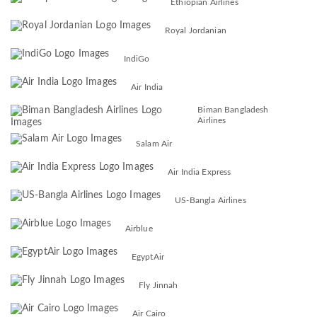
Ethiopian Airlines
Royal Jordanian
IndiGo
Air India
Biman Bangladesh
Airlines
Salam Air
Air India Express
US-Bangla Airlines
Airblue
EgyptAir
Fly Jinnah
Air Cairo