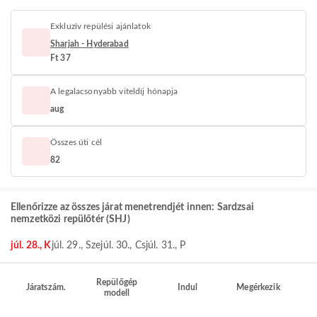
Exkluzív repülési ajánlatok
Sharjah - Hyderabad
Ft 37
A legalacsonyabb viteldíj hónapja
aug
Összes úti cél
82
Ellenőrizze az összes járat menetrendjét innen: Sardzsai
nemzetközi repülőtér (SHJ)
júl. 28., K
júl. 29., Sze
júl. 30., Cs
júl. 31., P
Repülőgép
Járatszám.
Indul
Megérkezik
modell