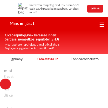
Szerezzen rengeteg exkluzív promóciót
csak az Airpaz alkalmazásban. Letöltés
Letöltés
most!
Minden járat
Olcsó repülőjegyek keresése innen:
Sardzsai nemzetközi repülőtér (SHJ)
Megfizethető repülőjegy álmai úticéljához.
Foglaljunk jegyeket az Airpaznál most!
Egyirányú
Oda-vissza út
Több várost érintő
Tól től
Eredet
Hoz
Úti cél