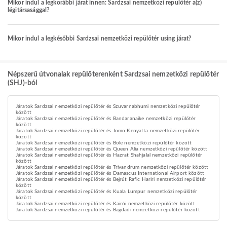
Mikor indul a legkorábbi járat innen: Sardzsai nemzetközi repülőtér a(z)
légitársasággal?
Mikor indul a legkésőbbi Sardzsai nemzetközi repülőtér using járat?
Népszerű útvonalak repülőterenként Sardzsai nemzetközi repülőtér
(SHJ)-ból
Járatok Sardzsai nemzetközi repülőtér és Szuvarnabhumi nemzetközi repülőtér
között
Járatok Sardzsai nemzetközi repülőtér és Bandaranaike nemzetközi repülőtér
között
Járatok Sardzsai nemzetközi repülőtér és Jomo Kenyatta nemzetközi repülőtér
között
Járatok Sardzsai nemzetközi repülőtér és Bole nemzetközi repülőtér között
Járatok Sardzsai nemzetközi repülőtér és Queen Alia nemzetközi repülőtér között
Járatok Sardzsai nemzetközi repülőtér és Hazrat Shahjalal nemzetközi repülőtér
között
Járatok Sardzsai nemzetközi repülőtér és Trivandrum nemzetközi repülőtér között
Járatok Sardzsai nemzetközi repülőtér és Damascus International Airport között
Járatok Sardzsai nemzetközi repülőtér és Bejrút Rafic Hariri nemzetközi repülőtér
között
Járatok Sardzsai nemzetközi repülőtér és Kuala Lumpur nemzetközi repülőtér
között
Járatok Sardzsai nemzetközi repülőtér és Kairói nemzetközi repülőtér között
Járatok Sardzsai nemzetközi repülőtér és Bagdadi nemzetközi repülőtér között