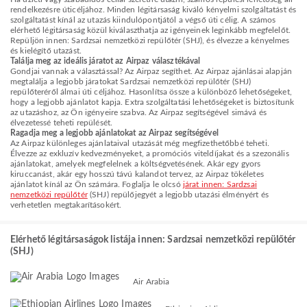
rendelkezésre úticéljához. Minden légitársaság kiváló kényelmi szolgáltatást és
szolgáltatást kínál az utazás kiindulópontjától a végső úti célig. A számos
elérhető légitársaság közül kiválaszthatja az igényeinek leginkább megfelelőt.
Repüljön innen: Sardzsai nemzetközi repülőtér (SHJ), és élvezze a kényelmes
és kielégítő utazást.
Találja meg az ideális járatot az Airpaz választékával
Gondjai vannak a választással? Az Airpaz segíthet. Az Airpaz ajánlásai alapján
megtalálja a legjobb járatokat Sardzsai nemzetközi repülőtér (SHJ)
repülőteréről álmai úti céljához. Hasonlítsa össze a különböző lehetőségeket,
hogy a legjobb ajánlatot kapja. Extra szolgáltatási lehetőségeket is biztosítunk
az utazáshoz, az Ön igényeire szabva. Az Airpaz segítségével simává és
élvezetessé teheti repülését.
Ragadja meg a legjobb ajánlatokat az Airpaz segítségével
Az Airpaz különleges ajánlataival utazását még megfizethetőbbé teheti.
Élvezze az exkluzív kedvezményeket, a promóciós viteldíjakat és a szezonális
ajánlatokat, amelyek megfelelnek a költségvetésének. Akár egy gyors
kiruccanást, akár egy hosszú távú kalandot tervez, az Airpaz tökéletes
ajánlatot kínál az Ön számára. Foglalja le olcsó
járat innen: Sardzsai
nemzetközi repülőtér
(SHJ) repülőjegyét a legjobb utazási élményért és
verhetetlen megtakarításokért.
Elérhető légitársaságok listája innen: Sardzsai nemzetközi repülőtér
(SHJ)
Air Arabia