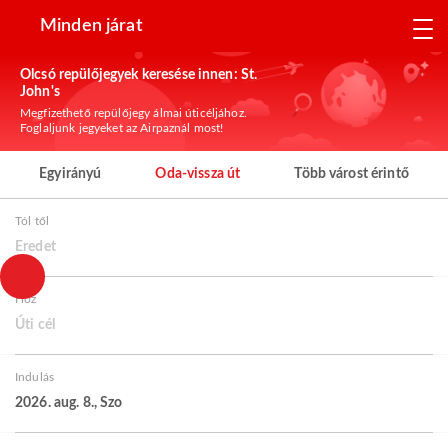
Minden járat
Olcsó repülőjegyek keresése innen: St.
John's
Megfizethető repülőjegy álmai úticéljához.
Foglaljunk jegyeket az Airpaznál most!
Egyirányú
Oda-vissza út
Több várost érintő
Tól től
Eredet
Hoz
Úti cél
Indulás
2026. aug. 8., Szo