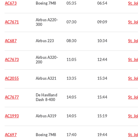
AC673
Boeing 7M8
05:35
06:54
St. Jo
Airbus A220-
AC7671
07:30
09:09
St. Jo
300
AC687
Airbus 223
08:30
10:34
St. Jo
Airbus A320-
AC7673
11:05
12:44
St. Jo
200
AC2055
Airbus A321
13:35
15:34
St. Jo
De Havilland
AC7677
14:05
15:44
St. Jo
Dash 8-400
AC1993
Airbus A319
14:05
15:19
St. Jo
AC697
Boeing 7M8
17:40
19:44
St. Jo