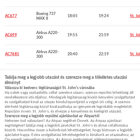
Boeing 737
AC677
18:05
19:24
St. Jo
MAX 8
Airbus A220-
AC699
19:55
21:59
St. Jo
300
Airbus A220-
AC7681
20:40
22:19
St. Jo
300
Találja meg a legjobb utazást és szerezze meg a tökéletes utazási
élményt
Válassza ki kedvenc légitársaságát St. John's városába
Ha üzleti vagy szabadidős céllal szeretne utazni, számos repülési lehetőség áll
rendelkezésre úticéljához. Mindegyik légitársaság kiváló kényelmi szolgáltatást
és szolgáltatást kínál az utazás kiindulópontjától a végső úti célig. A számos
elérhető légitársaság közül kiválaszthatja az igényeinek leginkább megfelelőt.
Repüljön innen: St. John's, és élvezze a kényelmes és kielégítő utazást.
Szerezze meg a legjobb repülési ajánlásokat az Airpaztól
Nehezen tud választani? Az Airpaz segíthet Önnek. Az Airpaz ajánlásai
segítségével találja meg a legjobb járatokat St. John's és álmai célállomása
között. Hasonlítsa össze a különböző lehetőségeket, hogy biztosan a legjobb
ajánlatot kapja. Extra szolgáltatási lehetőségeket is kínálunk az utazásához, az
Ön egyedi igényeihez igazítva. Az Airpaz segítségével zökkenőmentessé és