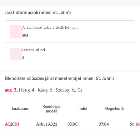
Járatinformációk innen: St. John's
A legalacsonyabb viteldíj hónapja
aug
Összes úti cél
3
Ellenőrizze az összes járat menetrendjét innen: St. John's
aug. 3., H
aug. 4., K
aug. 5., Sze
aug. 6., Cs
Repülőgép
Járatszám.
Indul
Megérkezik
modell
AC2053
Airbus A321
05:00
07:04
St. Jo