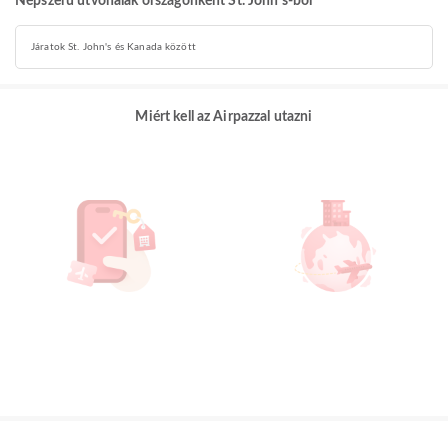
Népszerű útvonalak országonként St. John's-ból
Járatok St. John's és Kanada között
Miért kell az Airpazzal utazni