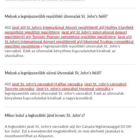
Melyek a legnépszerűbb repülőtéri útvonalak St. John's felől?
A(z)
járat a(z) St John's International Airport repülőtérről a(z) Halifax Stanfield
nemzetközi repülőtér repülőtérre
,
járat a(z) St John's International Airport
repülőtérről a(z) Toronto Pearson nemzetközi repülőtér repülőtérre
,
járat a(z)
St John's International Airport repülőtérről a(z) Montréal Trudeau nemzetközi
repülőtér repülőtérre
a legnépszerűbb repülőtéri útvonalak St. John's
városából. Ezek az útvonalak kényelmes kapcsolatokat kínálnak az
utazásához.
Melyek a legnépszerűbb városi útvonalak St. John's felől?
A(z)
járat St. John's városából Halifax városába
,
járat St. John's városából
Toronto városába
,
járat St. John's városából Montreal városába
a
legnépszerűbb városi útvonalak St. John's városából. Ezek az útvonalak
kényelmes kapcsolatokat kínálnak a nagyvárosokból.
Mikor indul a legkorábbi járat innen: St. John's?
A legkorábbi járat St. John's városából a(z) Air Canada légitársasággal 05:00-
kor indul. Ezt a menetrendet megtekintheti, és más elérhető járatokat is
összehasonlíthat az Airpazon.