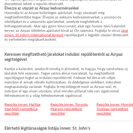
élvezetessé teheti a repülés élményét.
Élvezze az utazást az Airpaz kedvezményekkel
Használja ki az Airpaz különleges ajánlatait, hogy utazásait még
megfizethetőbbé tegye. Élvezze az exkluzív kedvezményeket, a promóciós
viteldíjakat és a szezonális ajánlatokat, amelyek megfelelnek a
költségvetésének. Akár egy gyors kiruccanást, akár egy hosszú távú kalandot
tervez, az Airpaz tökéletes ajánlatot kínál az Ön számára. Foglalja le olcsó
járat
innen: St John's International Airport
repülőjegyét a legjobb utazási élményért
és verhetetlen megtakarításokért.
Keressen megfizethető járatokat indulási repülőteréről az Airpaz
segítségével
Kezdje a kalandot, amelyről mindig is álmodott, és hagyja, hogy vándorlása új
távlatok felé vezessen. Tegye valóra álmai nyaralását, ha megfizethető
repülőjegyet foglal az indulási repülőtérről. Fedezze fel álmai úti célját,
merüljön el annak vibráló kultúrájában, és dédelgesse emlékeit, miközben
megtapasztalja varázsát. Foglalja le repülőjegyét most az Airpaz-szal, és
induljon el egy olyan utazásra, ahol minden pillanat tele van izgalommal,
felfedezéssel és a világ felfedezésének izgalmával.
Repülés innen: Halifax
Repülés innen: Toronto
Repülés innen: Montré
Stanfield nemzetközi
Pearson nemzetközi
Trudeau nemzetközi
repülőtér
repülőtér
repülőtér
Elérhető légitársaságok listája innen: St. John's