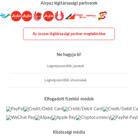
Airpaz légitársasági partnerek
Az összes légitársasági partner megtekintése
Ne hagyja ki!
Legnépszerűbb járatok
Legnépszerűbb útvonalak
Elfogadott fizetési módok
Közösségi média