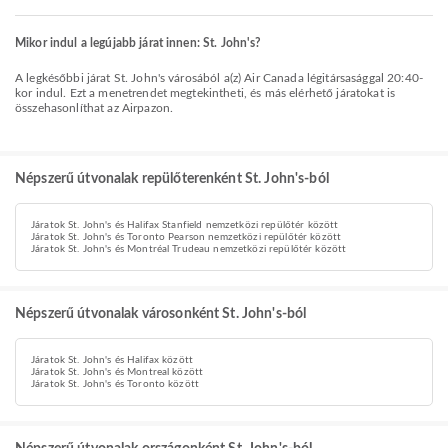
Mikor indul a legújabb járat innen: St. John's?
A legkésőbbi járat St. John's városából a(z) Air Canada légitársasággal 20:40-
kor indul. Ezt a menetrendet megtekintheti, és más elérhető járatokat is
összehasonlíthat az Airpazon.
Népszerű útvonalak repülőterenként St. John's-ból
Járatok St. John's és Halifax Stanfield nemzetközi repülőtér között
Járatok St. John's és Toronto Pearson nemzetközi repülőtér között
Járatok St. John's és Montréal Trudeau nemzetközi repülőtér között
Népszerű útvonalak városonként St. John's-ból
Járatok St. John's és Halifax között
Járatok St. John's és Montreal között
Járatok St. John's és Toronto között