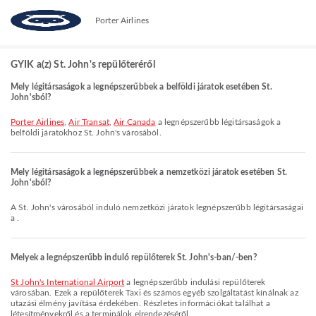
Porter Airlines
GYIK a(z) St. John's repülőteréről
Mely légitársaságok a legnépszerűbbek a belföldi járatok esetében St.
John'sból?
Porter Airlines
,
Air Transat
,
Air Canada
a legnépszerűbb légitársaságok a
belföldi járatokhoz St. John's városából.
Mely légitársaságok a legnépszerűbbek a nemzetközi járatok esetében St.
John'sból?
A St. John's városából induló nemzetközi járatok legnépszerűbb légitársaságai
a .
Melyek a legnépszerűbb induló repülőterek St. John's-ban/-ben?
St John's International Airport
a legnépszerűbb indulási repülőterek
városában. Ezek a repülőterek Taxi és számos egyéb szolgáltatást kínálnak az
utazási élmény javítása érdekében. Részletes információkat találhat a
létesítményekről és a terminálok elrendezéséről.