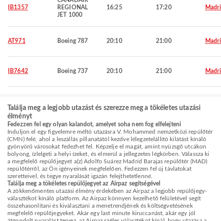
CANADAIR
IB1357
REGIONAL
16:25
17:20
Madr
JET 1000
AT971
Boeing 787
20:10
21:00
Madr
IB7642
Boeing 737
20:10
21:00
Madr
Találja meg a legjobb utazást és szerezze meg a tökéletes utazási
élményt
Fedezzen fel egy olyan kalandot, amelyet soha nem fog elfelejteni
Induljon el egy figyelemre méltó utazásra V. Mohammed nemzetközi repülőtér
(CMN) felé, ahol a leszállás pillanatától kezdve lélegzetelállító kilátást kínáló
gyönyörű városokat fedezhet fel. Képzelje el magát, amint nyüzsgő utcákon
bolyong, ízlelgeti a helyi ízeket, és elmerül a jellegzetes légkörben. Válassza ki
a megfelelő repülőjegyet a(z) Adolfo Suárez Madrid Barajas repülőtér (MAD)
repülőtérről, az Ön igényeinek megfelelően. Fedezzen fel új távlatokat
szeretteivel, és tegye nyaralását igazán felejthetetlenné.
Találja meg a tökéletes repülőjegyet az Airpaz segítségével
A zökkenőmentes utazási élmény érdekében az Airpaz a legjobb repülőjegy-
választékot kínáló platform. Az Airpaz könnyen kezelhető felületével segít
összehasonlítani és kiválasztani a menetrendjének és költségvetésének
megfelelő repülőjegyeket. Akár egy last minute kiruccanást, akár egy jól
átgondolt nyaralást tervez, az Airpaz széles választékot kínál, hogy utazása a