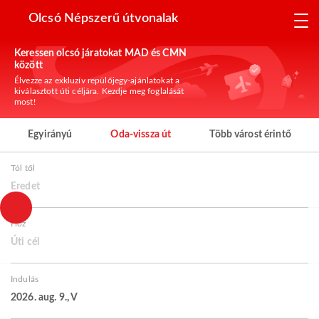
Olcsó Népszerű útvonalak
Keressen olcsó járatokat MAD és CMN
között
Élvezze az exkluzív repülőjegy-ajánlatokat a
kiválasztott úti céljára. Kezdje meg foglalását
most!
Egyirányú
Oda-vissza út
Több várost érintő
Tól től
Eredet
Hoz
Úti cél
Indulás
2026. aug. 9., V