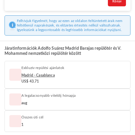
Könyv
Felhívjuk figyelmét, hogy az ezen az oldalon feltüntetett árak nem
feltétlenül naprakészek, és előzetes értesítés nélkül változhatnak.
Igyekszünk a legpontosabb és legfrissebb információkat nyújtani.
Járatinformációk Adolfo Suárez Madrid Barajas repülőtér és V.
Mohammed nemzetközi repülőtér között
Exkluzív repülési ajánlatok
Madrid - Casablanca
US$ 43.71
A legalacsonyabb viteldíj hónapja
aug
Összes úti cél
1