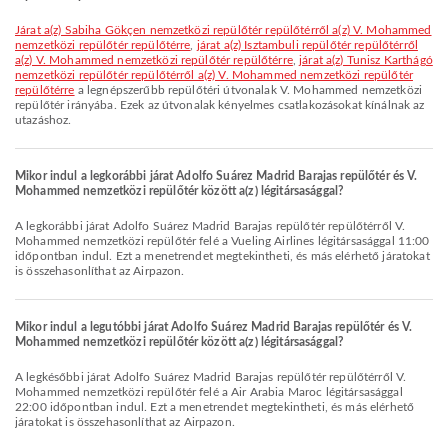
járat a(z) Sabiha Gökçen nemzetközi repülőtér repülőtérről a(z) V. Mohammed
nemzetközi repülőtér repülőtérre
,
járat a(z) Isztambuli repülőtér repülőtérről
a(z) V. Mohammed nemzetközi repülőtér repülőtérre
,
járat a(z) Tunisz Karthágó
nemzetközi repülőtér repülőtérről a(z) V. Mohammed nemzetközi repülőtér
repülőtérre
a legnépszerűbb repülőtéri útvonalak V. Mohammed nemzetközi
repülőtér irányába. Ezek az útvonalak kényelmes csatlakozásokat kínálnak az
utazáshoz.
Mikor indul a legkorábbi járat Adolfo Suárez Madrid Barajas repülőtér és V.
Mohammed nemzetközi repülőtér között a(z) légitársasággal?
A legkorábbi járat Adolfo Suárez Madrid Barajas repülőtér repülőtérről V.
Mohammed nemzetközi repülőtér felé a Vueling Airlines légitársasággal 11:00
időpontban indul. Ezt a menetrendet megtekintheti, és más elérhető járatokat
is összehasonlíthat az Airpazon.
Mikor indul a legutóbbi járat Adolfo Suárez Madrid Barajas repülőtér és V.
Mohammed nemzetközi repülőtér között a(z) légitársasággal?
A legkésőbbi járat Adolfo Suárez Madrid Barajas repülőtér repülőtérről V.
Mohammed nemzetközi repülőtér felé a Air Arabia Maroc légitársasággal
22:00 időpontban indul. Ezt a menetrendet megtekintheti, és más elérhető
járatokat is összehasonlíthat az Airpazon.