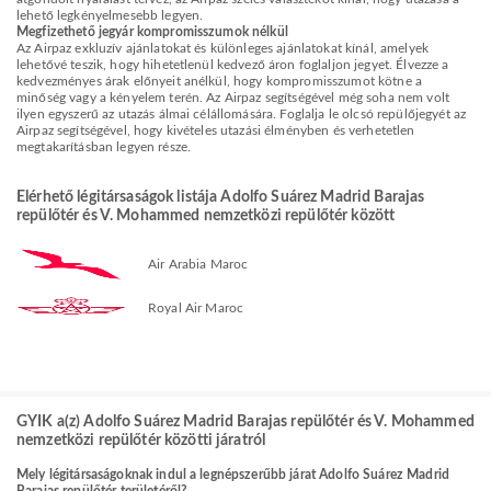
lehető legkényelmesebb legyen.
Megfizethető jegyár kompromisszumok nélkül
Az Airpaz exkluzív ajánlatokat és különleges ajánlatokat kínál, amelyek
lehetővé teszik, hogy hihetetlenül kedvező áron foglaljon jegyet. Élvezze a
kedvezményes árak előnyeit anélkül, hogy kompromisszumot kötne a
minőség vagy a kényelem terén. Az Airpaz segítségével még soha nem volt
ilyen egyszerű az utazás álmai célállomására. Foglalja le olcsó repülőjegyét az
Airpaz segítségével, hogy kivételes utazási élményben és verhetetlen
megtakarításban legyen része.
Elérhető légitársaságok listája Adolfo Suárez Madrid Barajas
repülőtér és V. Mohammed nemzetközi repülőtér között
Air Arabia Maroc
Royal Air Maroc
GYIK a(z) Adolfo Suárez Madrid Barajas repülőtér és V. Mohammed
nemzetközi repülőtér közötti járatról
Mely légitársaságoknak indul a legnépszerűbb járat Adolfo Suárez Madrid