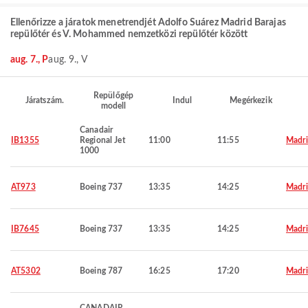
Ellenőrizze a járatok menetrendjét Adolfo Suárez Madrid Barajas
repülőtér és V. Mohammed nemzetközi repülőtér között
aug. 7., P
aug. 9., V
Repülőgép
Járatszám.
Indul
Megérkezik
modell
Canadair
IB1355
Regional Jet
11:00
11:55
Madr
1000
AT973
Boeing 737
13:35
14:25
Madr
IB7645
Boeing 737
13:35
14:25
Madr
AT5302
Boeing 787
16:25
17:20
Madr