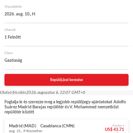
Visszatérés
2026. aug. 10., H
Utasok
1 Felnőtt
Class
Gazdaság
Repülőjárat keresése
Utolsó frissítés
2026. augusztus 6. 22:07 GMT+0
Foglalja le és szerezze meg a legjobb repülőjegy-ajánlatokat Adolfo
Suárez Madrid Barajas repülőtér és V. Mohammed nemzetközi
repülőtér között
Madrid (MAD)
Casablanca (CMN)
Kezdje a
US$ 43.71
aug. 21., P
Közvetlen