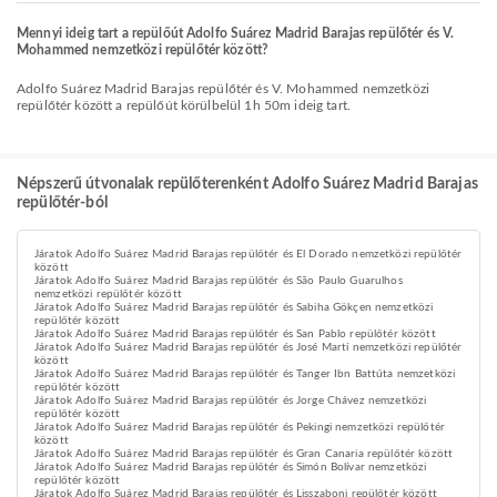
Mennyi ideig tart a repülőút Adolfo Suárez Madrid Barajas repülőtér és V.
Mohammed nemzetközi repülőtér között?
Adolfo Suárez Madrid Barajas repülőtér és V. Mohammed nemzetközi
repülőtér között a repülőút körülbelül 1h 50m ideig tart.
Népszerű útvonalak repülőterenként Adolfo Suárez Madrid Barajas
repülőtér-ból
Járatok Adolfo Suárez Madrid Barajas repülőtér és El Dorado nemzetközi repülőtér
között
Járatok Adolfo Suárez Madrid Barajas repülőtér és São Paulo Guarulhos
nemzetközi repülőtér között
Járatok Adolfo Suárez Madrid Barajas repülőtér és Sabiha Gökçen nemzetközi
repülőtér között
Járatok Adolfo Suárez Madrid Barajas repülőtér és San Pablo repülőtér között
Járatok Adolfo Suárez Madrid Barajas repülőtér és José Martí nemzetközi repülőtér
között
Járatok Adolfo Suárez Madrid Barajas repülőtér és Tanger Ibn Battúta nemzetközi
repülőtér között
Járatok Adolfo Suárez Madrid Barajas repülőtér és Jorge Chávez nemzetközi
repülőtér között
Járatok Adolfo Suárez Madrid Barajas repülőtér és Pekingi nemzetközi repülőtér
között
Járatok Adolfo Suárez Madrid Barajas repülőtér és Gran Canaria repülőtér között
Járatok Adolfo Suárez Madrid Barajas repülőtér és Simón Bolívar nemzetközi
repülőtér között
Járatok Adolfo Suárez Madrid Barajas repülőtér és Lisszaboni repülőtér között