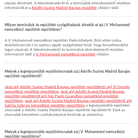
utazási élményét. A létesítményekről és a terminálok elrendezéséről részletes
információkat a
Adolfo Suárez Madrid Barajas repülőtér
oldalon talál.
Milyen terminálok és repülőtéri szolgáltatások érhetők el a(z) V. Mohammed
nemzetközi repülőtér repülőtéren?
A V. Mohammed nemzetközi repülőtér Parkolóhelyek, Bölcsődei szoba,
Autókölcsönzés-t és számos egyéb szolgáltatást kínál, hogy kényelmesebbé
tegye utazását. A létesítményekről és terminálok elrendezéséről részletes
információt talál a
V. Mohammed nemzetközi repülőtér
oldalon.
Melyek a legnépszerűbb repülőútvonalak a(z) Adolfo Suárez Madrid Barajas
repülőtér repülőtérről?
járat a(z) Adolfo Suárez Madrid Barajas repülőtér repülőtérről a(z) El Dorado
nemzetközi repülőtér repülőtérre
,
járat a(z) Adolfo Suárez Madrid Barajas
repülőtér repülőtérről a(z) São Paulo Guarulhos nemzetközi repülőtér
repülőtérre
,
járat a(z) Adolfo Suárez Madrid Barajas repülőtér repülőtérről a(z)
Sabiha Gökçen nemzetközi repülőtér repülőtérre
a legnépszerűbb repülőtéri
útvonalak a Adolfo Suárez Madrid Barajas repülőtér repülőtérről. Ezek az
útvonalak kényelmes csatlakozásokat kínálnak az utazáshoz.
Melyek a legnépszerűbb repülőútvonalak a(z) V. Mohammed nemzetközi
repülőtér repülőtérre?