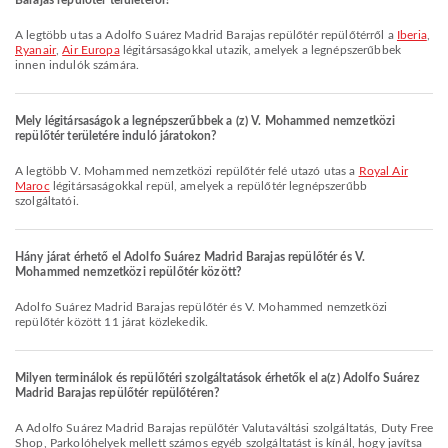
Barajas repülőtér területéről?
A legtöbb utas a Adolfo Suárez Madrid Barajas repülőtér repülőtérről a
Iberia
,
Ryanair
,
Air Europa
légitársaságokkal utazik, amelyek a legnépszerűbbek
innen indulók számára.
Mely légitársaságok a legnépszerűbbek a (z) V. Mohammed nemzetközi
repülőtér területére induló járatokon?
A legtöbb V. Mohammed nemzetközi repülőtér felé utazó utas a
Royal Air
Maroc
légitársaságokkal repül, amelyek a repülőtér legnépszerűbb
szolgáltatói.
Hány járat érhető el Adolfo Suárez Madrid Barajas repülőtér és V.
Mohammed nemzetközi repülőtér között?
Adolfo Suárez Madrid Barajas repülőtér és V. Mohammed nemzetközi
repülőtér között 11 járat közlekedik.
Milyen terminálok és repülőtéri szolgáltatások érhetők el a(z) Adolfo Suárez
Madrid Barajas repülőtér repülőtéren?
A Adolfo Suárez Madrid Barajas repülőtér Valutaváltási szolgáltatás, Duty Free
Shop, Parkolóhelyek mellett számos egyéb szolgáltatást is kínál, hogy javítsa