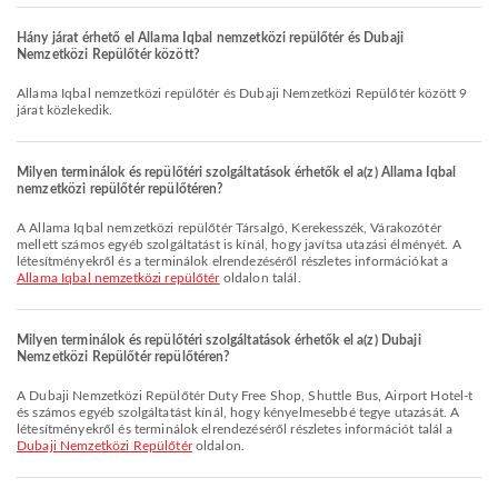
Hány járat érhető el Allama Iqbal nemzetközi repülőtér és Dubaji
Nemzetközi Repülőtér között?
Allama Iqbal nemzetközi repülőtér és Dubaji Nemzetközi Repülőtér között 9
járat közlekedik.
Milyen terminálok és repülőtéri szolgáltatások érhetők el a(z) Allama Iqbal
nemzetközi repülőtér repülőtéren?
A Allama Iqbal nemzetközi repülőtér Társalgó, Kerekesszék, Várakozótér
mellett számos egyéb szolgáltatást is kínál, hogy javítsa utazási élményét. A
létesítményekről és a terminálok elrendezéséről részletes információkat a
Allama Iqbal nemzetközi repülőtér
oldalon talál.
Milyen terminálok és repülőtéri szolgáltatások érhetők el a(z) Dubaji
Nemzetközi Repülőtér repülőtéren?
A Dubaji Nemzetközi Repülőtér Duty Free Shop, Shuttle Bus, Airport Hotel-t
és számos egyéb szolgáltatást kínál, hogy kényelmesebbé tegye utazását. A
létesítményekről és terminálok elrendezéséről részletes információt talál a
Dubaji Nemzetközi Repülőtér
oldalon.