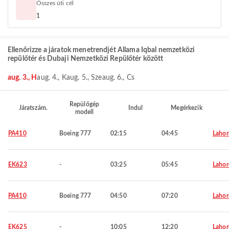
Összes úti cél
1
Ellenőrizze a járatok menetrendjét Allama Iqbal nemzetközi
repülőtér és Dubaji Nemzetközi Repülőtér között
aug. 3., H
aug. 4., K
aug. 5., Sze
aug. 6., Cs
Repülőgép
Járatszám.
Indul
Megérkezik
modell
PA410
Boeing 777
02:15
04:45
Lahor
EK623
-
03:25
05:45
Lahor
PA410
Boeing 777
04:50
07:20
Lahor
EK625
-
10:05
12:20
Lahor