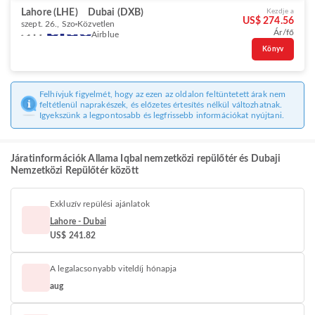
Lahore (LHE)
Dubai (DXB)
Kezdje a
US$ 274.56
szept. 26., Szo
Közvetlen
Ár/fő
Airblue
Könyv
Felhívjuk figyelmét, hogy az ezen az oldalon feltüntetett árak nem
feltétlenül naprakészek, és előzetes értesítés nélkül változhatnak.
Igyekszünk a legpontosabb és legfrissebb információkat nyújtani.
Járatinformációk Allama Iqbal nemzetközi repülőtér és Dubaji
Nemzetközi Repülőtér között
Exkluzív repülési ajánlatok
Lahore - Dubai
US$ 241.82
A legalacsonyabb viteldíj hónapja
aug