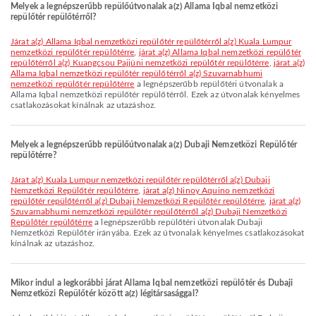
Melyek a legnépszerűbb repülőútvonalak a(z) Allama Iqbal nemzetközi
repülőtér repülőtérről?
járat a(z) Allama Iqbal nemzetközi repülőtér repülőtérről a(z) Kuala Lumpur
nemzetközi repülőtér repülőtérre
,
járat a(z) Allama Iqbal nemzetközi repülőtér
repülőtérről a(z) Kuangcsou Pajjüni nemzetközi repülőtér repülőtérre
,
járat a(z)
Allama Iqbal nemzetközi repülőtér repülőtérről a(z) Szuvarnabhumi
nemzetközi repülőtér repülőtérre
a legnépszerűbb repülőtéri útvonalak a
Allama Iqbal nemzetközi repülőtér repülőtérről. Ezek az útvonalak kényelmes
csatlakozásokat kínálnak az utazáshoz.
Melyek a legnépszerűbb repülőútvonalak a(z) Dubaji Nemzetközi Repülőtér
repülőtérre?
járat a(z) Kuala Lumpur nemzetközi repülőtér repülőtérről a(z) Dubaji
Nemzetközi Repülőtér repülőtérre
,
járat a(z) Ninoy Aquino nemzetközi
repülőtér repülőtérről a(z) Dubaji Nemzetközi Repülőtér repülőtérre
,
járat a(z)
Szuvarnabhumi nemzetközi repülőtér repülőtérről a(z) Dubaji Nemzetközi
Repülőtér repülőtérre
a legnépszerűbb repülőtéri útvonalak Dubaji
Nemzetközi Repülőtér irányába. Ezek az útvonalak kényelmes csatlakozásokat
kínálnak az utazáshoz.
Mikor indul a legkorábbi járat Allama Iqbal nemzetközi repülőtér és Dubaji
Nemzetközi Repülőtér között a(z) légitársasággal?