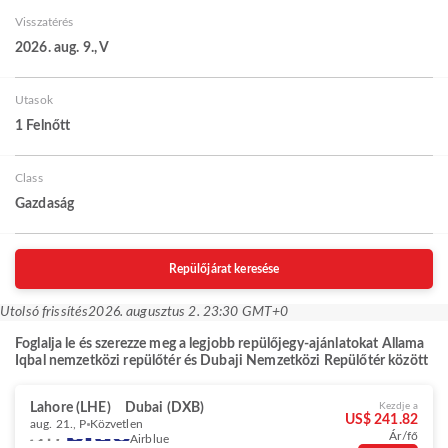
Visszatérés
2026. aug. 9., V
Utasok
1 Felnőtt
Class
Gazdaság
Repülőjárat keresése
Utolsó frissítés
2026. augusztus 2. 23:30 GMT+0
Foglalja le és szerezze meg a legjobb repülőjegy-ajánlatokat Allama
Iqbal nemzetközi repülőtér és Dubaji Nemzetközi Repülőtér között
Lahore (LHE)
Dubai (DXB)
Kezdje a
US$ 241.82
aug. 21., P
Közvetlen
Ár/fő
Airblue