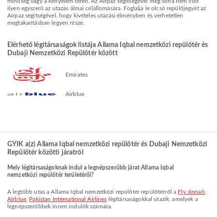
minőség vagy a kényelem terén. Az Airpaz segítségével még soha nem volt
ilyen egyszerű az utazás álmai célállomására. Foglalja le olcsó repülőjegyét az
Airpaz segítségével, hogy kivételes utazási élményben és verhetetlen
megtakarításban legyen része.
Elérhető légitársaságok listája Allama Iqbal nemzetközi repülőtér és
Dubaji Nemzetközi Repülőtér között
Emirates
Airblue
GYIK a(z) Allama Iqbal nemzetközi repülőtér és Dubaji Nemzetközi
Repülőtér közötti járatról
Mely légitársaságoknak indul a legnépszerűbb járat Allama Iqbal
nemzetközi repülőtér területéről?
A legtöbb utas a Allama Iqbal nemzetközi repülőtér repülőtérről a
Fly Jinnah
,
Airblue
,
Pakistan International Airlines
légitársaságokkal utazik, amelyek a
legnépszerűbbek innen indulók számára.