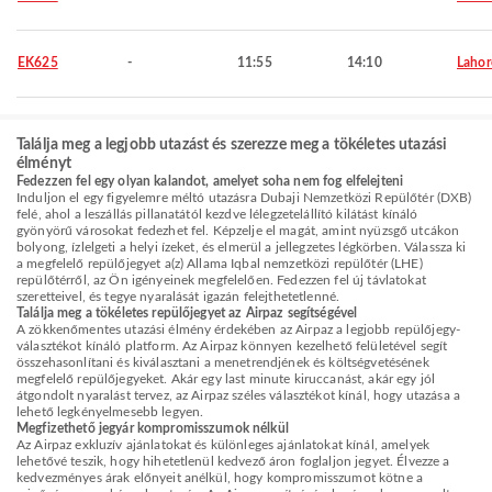
EK625
-
11:55
14:10
Lahor
Találja meg a legjobb utazást és szerezze meg a tökéletes utazási
élményt
Fedezzen fel egy olyan kalandot, amelyet soha nem fog elfelejteni
Induljon el egy figyelemre méltó utazásra Dubaji Nemzetközi Repülőtér (DXB)
felé, ahol a leszállás pillanatától kezdve lélegzetelállító kilátást kínáló
gyönyörű városokat fedezhet fel. Képzelje el magát, amint nyüzsgő utcákon
bolyong, ízlelgeti a helyi ízeket, és elmerül a jellegzetes légkörben. Válassza ki
a megfelelő repülőjegyet a(z) Allama Iqbal nemzetközi repülőtér (LHE)
repülőtérről, az Ön igényeinek megfelelően. Fedezzen fel új távlatokat
szeretteivel, és tegye nyaralását igazán felejthetetlenné.
Találja meg a tökéletes repülőjegyet az Airpaz segítségével
A zökkenőmentes utazási élmény érdekében az Airpaz a legjobb repülőjegy-
választékot kínáló platform. Az Airpaz könnyen kezelhető felületével segít
összehasonlítani és kiválasztani a menetrendjének és költségvetésének
megfelelő repülőjegyeket. Akár egy last minute kiruccanást, akár egy jól
átgondolt nyaralást tervez, az Airpaz széles választékot kínál, hogy utazása a
lehető legkényelmesebb legyen.
Megfizethető jegyár kompromisszumok nélkül
Az Airpaz exkluzív ajánlatokat és különleges ajánlatokat kínál, amelyek
lehetővé teszik, hogy hihetetlenül kedvező áron foglaljon jegyet. Élvezze a
kedvezményes árak előnyeit anélkül, hogy kompromisszumot kötne a