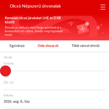
Olcsó Népszerű útvonalak
Keressen olcsó járatokat LHE és DXB
között
Élvezze az exkluzív repülőjegy-ajánlatokat a
kiválasztott úti céljára. Kezdje meg foglalását
most!
Egyirányú
Oda-vissza út
Több várost érintő
Tól től
Eredet
Hoz
Úti cél
Indulás
2026. aug. 8., Szo