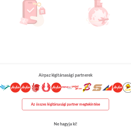
Airpaz légitársasági partnerek
Az összes légitársasági partner megtekintése
Ne hagyja ki!