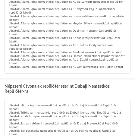
Járatok Allama Iqbal nemzetközi repülőtér és Kuala Lumpur nemzetközi repülőtér
között
Járatok Allama Iqbal nemzetközi repülőtér és Kuangcsou Pajjüni nemzetközi
repülőtér között
Járatok Allama Iqbal nemzetközi repülőtér és Szuvarnabhumi nemzetközi repülőtér
között
Járatok Allama Iqbal nemzetközi repülőtér és Heydər Əliyev nemzetközi repülőtér
között
Járatok Allama Iqbal nemzetközi repülőtér és Dzsinnah nemzetközi repülőtér
között
Járatok Allama Iqbal nemzetközi repülőtér és Khalid király nemzetközi repülőtér
között
Járatok Allama Iqbal nemzetközi repülőtér és Abdul-Aziz király nemzetközi
repülőtér között
Járatok Allama Iqbal nemzetközi repülőtér és Sardzsai nemzetközi repülőtér között
Járatok Allama Iqbal nemzetközi repülőtér és Hamad Nemzetközi Repülőtér között
Járatok Allama Iqbal nemzetközi repülőtér és Abu-Dzabi nemzetközi repülőtér
között
Járatok Allama Iqbal nemzetközi repülőtér és Kuvaiti nemzetközi repülőtér között
Népszerű útvonalak repülőtér szerint Dubaji Nemzetközi
Repülőtér-ra
Járatok Ninoy Aquino nemzetközi repülőtér és Dubaji Nemzetközi Repülőtér
között
Járatok Tribhuvan nemzetközi repülőtér és Dubaji Nemzetközi Repülőtér között
Járatok Kuala Lumpur nemzetközi repülőtér és Dubaji Nemzetközi Repülőtér
között
Járatok Szuvarnabhumi nemzetközi repülőtér és Dubaji Nemzetközi Repülőtér
között
Járatok Bandaranaike nemzetközi repülőtér és Dubaji Nemzetközi Repülőtér
között