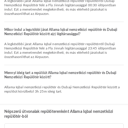
A legkorábbi járat Allama Iqbal nemzetközi repülőtér repülőtérről Dubaji
Nemzetközi Repülőtér felé a Fly Jinnah légitársasággal 00:30 időpontban
indul. Ezt a menetrendet megtekintheti, és más elérhető járatokat is
összehasonlíthat az Airpazon.
Mikor indul a legutóbbi járat Allama Iqbal nemzetközi repülőtér és Dubaji
Nemzetközi Repülőtér között a(z) légitársasággal?
A legkésőbbi járat Allama Iqbal nemzetközi repülőtér repülőtérről Dubaji
Nemzetközi Repülőtér felé a Fly Jinnah légitársasággal 23:45 időpontban
indul. Ezt a menetrendet megtekintheti, és más elérhető járatokat is
összehasonlíthat az Airpazon.
Mennyi ideig tart a repülőút Allama Iqbal nemzetközi repülőtér és Dubaji
Nemzetközi Repülőtér között?
Allama Iqbal nemzetközi repülőtér és Dubaji Nemzetközi Repülőtér között a
repülőút körülbelül 3h 25m ideig tart.
Népszerű útvonalak repülőterenként Allama Iqbal nemzetközi
repülőtér-ból