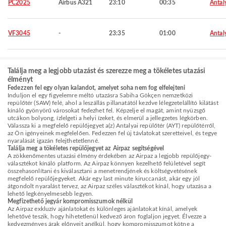
PC2025
Airbus A321
23:10
00:35
Antal
VF3045
-
23:35
01:00
Antal
Találja meg a legjobb utazást és szerezze meg a tökéletes utazási
élményt
Fedezzen fel egy olyan kalandot, amelyet soha nem fog elfelejteni
Induljon el egy figyelemre méltó utazásra Sabiha Gökçen nemzetközi
repülőtér (SAW) felé, ahol a leszállás pillanatától kezdve lélegzetelállító kilátást
kínáló gyönyörű városokat fedezhet fel. Képzelje el magát, amint nyüzsgő
utcákon bolyong, ízlelgeti a helyi ízeket, és elmerül a jellegzetes légkörben.
Válassza ki a megfelelő repülőjegyet a(z) Antalyai repülőtér (AYT) repülőtérről,
az Ön igényeinek megfelelően. Fedezzen fel új távlatokat szeretteivel, és tegye
nyaralását igazán felejthetetlenné.
Találja meg a tökéletes repülőjegyet az Airpaz segítségével
A zökkenőmentes utazási élmény érdekében az Airpaz a legjobb repülőjegy-
választékot kínáló platform. Az Airpaz könnyen kezelhető felületével segít
összehasonlítani és kiválasztani a menetrendjének és költségvetésének
megfelelő repülőjegyeket. Akár egy last minute kiruccanást, akár egy jól
átgondolt nyaralást tervez, az Airpaz széles választékot kínál, hogy utazása a
lehető legkényelmesebb legyen.
Megfizethető jegyár kompromisszumok nélkül
Az Airpaz exkluzív ajánlatokat és különleges ajánlatokat kínál, amelyek
lehetővé teszik, hogy hihetetlenül kedvező áron foglaljon jegyet. Élvezze a
kedvezményes árak előnyeit anélkül, hogy kompromisszumot kötne a