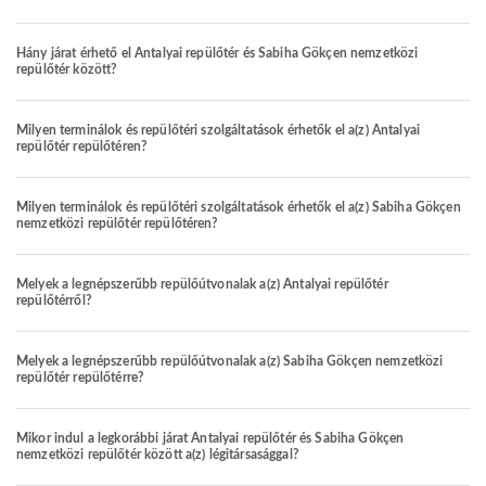
Hány járat érhető el Antalyai repülőtér és Sabiha Gökçen nemzetközi
repülőtér között?
Milyen terminálok és repülőtéri szolgáltatások érhetők el a(z) Antalyai
repülőtér repülőtéren?
Milyen terminálok és repülőtéri szolgáltatások érhetők el a(z) Sabiha Gökçen
nemzetközi repülőtér repülőtéren?
Melyek a legnépszerűbb repülőútvonalak a(z) Antalyai repülőtér
repülőtérről?
Melyek a legnépszerűbb repülőútvonalak a(z) Sabiha Gökçen nemzetközi
repülőtér repülőtérre?
Mikor indul a legkorábbi járat Antalyai repülőtér és Sabiha Gökçen
nemzetközi repülőtér között a(z) légitársasággal?