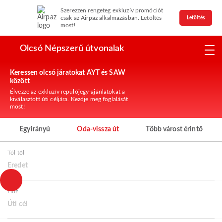
Szerezzen rengeteg exkluzív promóciót
csak az Airpaz alkalmazásban. Letöltés
Letöltés
most!
Olcsó Népszerű útvonalak
Keressen olcsó járatokat AYT és SAW
között
Élvezze az exkluzív repülőjegy-ajánlatokat a
kiválasztott úti céljára. Kezdje meg foglalását
most!
Egyirányú
Oda-vissza út
Több várost érintő
Tól től
Eredet
Hoz
Úti cél