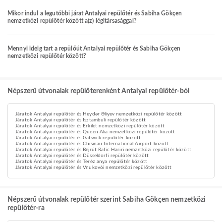
Mikor indul a legutóbbi járat Antalyai repülőtér és Sabiha Gökçen
nemzetközi repülőtér között a(z) légitársasággal?
Mennyi ideig tart a repülőút Antalyai repülőtér és Sabiha Gökçen
nemzetközi repülőtér között?
Népszerű útvonalak repülőterenként Antalyai repülőtér-ból
Járatok Antalyai repülőtér és Heydər Əliyev nemzetközi repülőtér között
Járatok Antalyai repülőtér és Isztambuli repülőtér között
Járatok Antalyai repülőtér és Erkilet nemzetközi repülőtér között
Járatok Antalyai repülőtér és Queen Alia nemzetközi repülőtér között
Járatok Antalyai repülőtér és Gatwick repülőtér között
Járatok Antalyai repülőtér és Chisinau International Airport között
Járatok Antalyai repülőtér és Bejrút Rafic Hariri nemzetközi repülőtér között
Járatok Antalyai repülőtér és Düsseldorfi repülőtér között
Járatok Antalyai repülőtér és Teréz anya repülőtér között
Járatok Antalyai repülőtér és Vnukovói nemzetközi repülőtér között
Népszerű útvonalak repülőtér szerint Sabiha Gökçen nemzetközi
repülőtér-ra