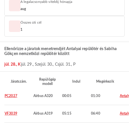
A legalacsonyabb viteldíj hónapja
aug
Összes úti cél
1
Ellenőrizze a járatok menetrendjét Antalyai repülőtér és Sabiha
Gökçen nemzetközi repülőtér között
júl. 28., K
júl. 29., Sze
júl. 30., Cs
júl. 31., P
Repülőgép
Járatszám.
Indul
Megérkezik
modell
PC2027
Airbus A320
00:05
01:30
Antal
VF3039
Airbus A319
05:15
06:40
Antal