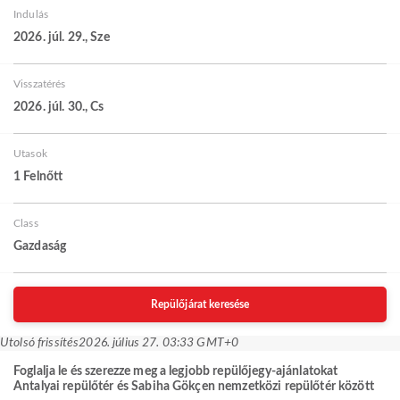
Indulás
2026. júl. 29., Sze
Visszatérés
2026. júl. 30., Cs
Utasok
1 Felnőtt
Class
Gazdaság
Repülőjárat keresése
Utolsó frissítés
2026. július 27. 03:33 GMT+0
Foglalja le és szerezze meg a legjobb repülőjegy-ajánlatokat
Antalyai repülőtér és Sabiha Gökçen nemzetközi repülőtér között