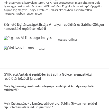
minőség vagy a kényelem terén. Az Airpaz segítségével még soha nem volt
ilyen egyszerű az utazás álmai célállomására. Foglalja le olcsó repülőjegyét az
Airpaz segítségével, hogy kivételes utazási élményben és verhetetlen
megtakarításban legyen része.
Elérhető légitársaságok listája Antalyai repülőtér és Sabiha Gökçen
nemzetközi repülőtér között
Pegasus Airlines
AJet
GYIK a(z) Antalyai repülőtér és Sabiha Gökçen nemzetközi
repülőtér közötti járatról
Mely légitársaságoknak indul a legnépszerűbb járat Antalyai repülőtér
területéről?
Mely légitársaságok a legnépszerűbbek a (z) Sabiha Gökçen nemzetközi
repülőtér területére induló járatokon?