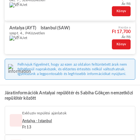
okt. 7., Sze
Közvetlen
Ár/fő
AJet
Könyv
Antalya (AYT)
Istanbul (SAW)
Kezdje a
Ft 17,700
szept. 4., P
Közvetlen
Ár/fő
AJet
Könyv
Felhívjuk figyelmét, hogy az ezen az oldalon feltüntetett árak nem
feltétlenül naprakészek, és előzetes értesítés nélkül változhatnak.
Igyekszünk a legpontosabb és legfrissebb információkat nyújtani.
Járatinformációk Antalyai repülőtér és Sabiha Gökçen nemzetközi
repülőtér között
Exkluzív repülési ajánlatok
Antalya - Istanbul
Ft 13