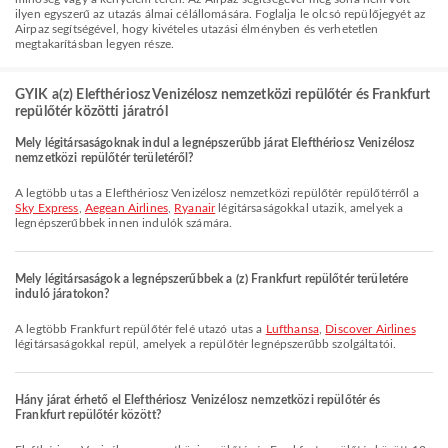
ilyen egyszerű az utazás álmai célállomására. Foglalja le olcsó repülőjegyét az
Airpaz segítségével, hogy kivételes utazási élményben és verhetetlen
megtakarításban legyen része.
GYIK a(z) Elefthériosz Venizélosz nemzetközi repülőtér és Frankfurt
repülőtér közötti járatról
Mely légitársaságoknak indul a legnépszerűbb járat Elefthériosz Venizélosz
nemzetközi repülőtér területéről?
A legtöbb utas a Elefthériosz Venizélosz nemzetközi repülőtér repülőtérről a
Sky Express
,
Aegean Airlines
,
Ryanair
légitársaságokkal utazik, amelyek a
legnépszerűbbek innen indulók számára.
Mely légitársaságok a legnépszerűbbek a (z) Frankfurt repülőtér területére
induló járatokon?
A legtöbb Frankfurt repülőtér felé utazó utas a
Lufthansa
,
Discover Airlines
légitársaságokkal repül, amelyek a repülőtér legnépszerűbb szolgáltatói.
Hány járat érhető el Elefthériosz Venizélosz nemzetközi repülőtér és
Frankfurt repülőtér között?