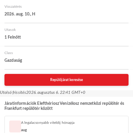
Visszatérés
2026. aug. 10., H
Utasok
1 Felnőtt
Class
Gazdaság
Repülőjárat keresése
Utolsó frissítés
2026. augusztus 6. 22:41 GMT+0
Járatinformációk Elefthériosz Venizélosz nemzetközi repülőtér és
Frankfurt repülőtér között
A legalacsonyabb viteldíj hónapja
aug