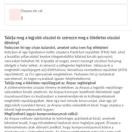
Összes úti cél
1
Találja meg a legjobb utazást és szerezze meg a tökéletes utazási
élményt
Fedezzen fel egy olyan kalandot, amelyet soha nem fog elfelejteni
Induljon el egy figyelemre méltó utazásra Frankfurt repülőtér (FRA) felé, ahol
a leszállás pillanatától kezdve lélegzetelállító kilátást kínáló gyönyörű
városokat fedezhet fel. Képzelje el magát, amint nyüzsgő utcákon bolyong,
ízlelgeti a helyi ízeket, és elmerül a jellegzetes légkörben. Válassza ki a
megfelelő repülőjegyet a(z) Elefthériosz Venizélosz nemzetközi repülőtér (ATH)
repülőtérről, az Ön igényeinek megfelelően. Fedezzen fel új távlatokat
szeretteivel, és tegye nyaralását igazán felejthetetlenné.
Találja meg a tökéletes repülőjegyet az Airpaz segítségével
A zökkenőmentes utazási élmény érdekében az Airpaz a legjobb repülőjegy-
választékot kínáló platform. Az Airpaz könnyen kezelhető felületével segít
összehasonlítani és kiválasztani a menetrendjének és költségvetésének
megfelelő repülőjegyeket. Akár egy last minute kiruccanást, akár egy jól
átgondolt nyaralást tervez, az Airpaz széles választékot kínál, hogy utazása a
lehető legkényelmesebb legyen.
Megfizethető jegyár kompromisszumok nélkül
Az Airpaz exkluzív ajánlatokat és különleges ajánlatokat kínál, amelyek
lehetővé teszik, hogy hihetetlenül kedvező áron foglaljon jegyet. Élvezze a
kedvezményes árak előnyeit anélkül, hogy kompromisszumot kötne a
minőség vagy a kényelem terén. Az Airpaz segítségével még soha nem volt