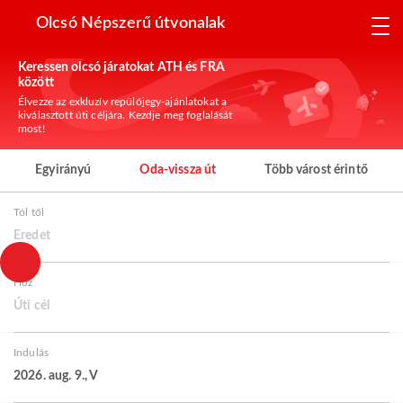
Olcsó Népszerű útvonalak
Keressen olcsó járatokat ATH és FRA
között
Élvezze az exkluzív repülőjegy-ajánlatokat a
kiválasztott úti céljára. Kezdje meg foglalását
most!
Egyirányú
Oda-vissza út
Több várost érintő
Tól től
Eredet
Hoz
Úti cél
Indulás
2026. aug. 9., V