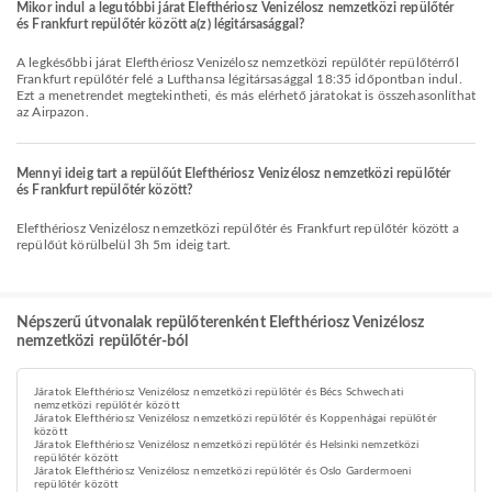
Mikor indul a legutóbbi járat Elefthériosz Venizélosz nemzetközi repülőtér
és Frankfurt repülőtér között a(z) légitársasággal?
A legkésőbbi járat Elefthériosz Venizélosz nemzetközi repülőtér repülőtérről
Frankfurt repülőtér felé a Lufthansa légitársasággal 18:35 időpontban indul.
Ezt a menetrendet megtekintheti, és más elérhető járatokat is összehasonlíthat
az Airpazon.
Mennyi ideig tart a repülőút Elefthériosz Venizélosz nemzetközi repülőtér
és Frankfurt repülőtér között?
Elefthériosz Venizélosz nemzetközi repülőtér és Frankfurt repülőtér között a
repülőút körülbelül 3h 5m ideig tart.
Népszerű útvonalak repülőterenként Elefthériosz Venizélosz
nemzetközi repülőtér-ból
Járatok Elefthériosz Venizélosz nemzetközi repülőtér és Bécs Schwechati
nemzetközi repülőtér között
Járatok Elefthériosz Venizélosz nemzetközi repülőtér és Koppenhágai repülőtér
között
Járatok Elefthériosz Venizélosz nemzetközi repülőtér és Helsinki nemzetközi
repülőtér között
Járatok Elefthériosz Venizélosz nemzetközi repülőtér és Oslo Gardermoeni
repülőtér között