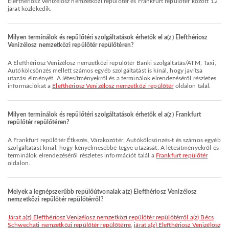
Elefthériosz Venizélosz nemzetközi repülőtér és Frankfurt repülőtér között 12
járat közlekedik.
Milyen terminálok és repülőtéri szolgáltatások érhetők el a(z) Elefthériosz
Venizélosz nemzetközi repülőtér repülőtéren?
A Elefthériosz Venizélosz nemzetközi repülőtér Banki szolgáltatás/ATM, Taxi,
Autókölcsönzés mellett számos egyéb szolgáltatást is kínál, hogy javítsa
utazási élményét. A létesítményekről és a terminálok elrendezéséről részletes
információkat a
Elefthériosz Venizélosz nemzetközi repülőtér
oldalon talál.
Milyen terminálok és repülőtéri szolgáltatások érhetők el a(z) Frankfurt
repülőtér repülőtéren?
A Frankfurt repülőtér Étkezés, Várakozótér, Autókölcsönzés-t és számos egyéb
szolgáltatást kínál, hogy kényelmesebbé tegye utazását. A létesítményekről és
terminálok elrendezéséről részletes információt talál a
Frankfurt repülőtér
oldalon.
Melyek a legnépszerűbb repülőútvonalak a(z) Elefthériosz Venizélosz
nemzetközi repülőtér repülőtérről?
járat a(z) Elefthériosz Venizélosz nemzetközi repülőtér repülőtérről a(z) Bécs
Schwechati nemzetközi repülőtér repülőtérre
,
járat a(z) Elefthériosz Venizélosz