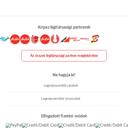
Airpaz légitársasági partnerek
Az összes légitársasági partner megtekintése
Ne hagyja ki!
Legnépszerűbb járatok
Legnépszerűbb útvonalak
Elfogadott fizetési módok