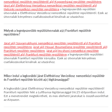
nemzetközi repülőtér repülőtérről a(z) Koppenhágai repülőtér repülőtérre
,
járat a(z) Elefthériosz Venizélosz nemzetközi repülőtér repülőtérről a(z)
Helsinki nemzetközi repülőtér repülőtérre
a legnépszerűbb repülőtéri
útvonalak a Elefthériosz Venizélosz nemzetközi repülőtér repülőtérről. Ezek az
útvonalak kényelmes csatlakozásokat kínálnak az utazáshoz.
Melyek a legnépszerűbb repülőútvonalak a(z) Frankfurt repülőtér
repülőtérre?
járat a(z) Szuvarnabhumi nemzetközi repülőtér repülőtérről a(z) Frankfurt
repülőtér repülőtérre
,
járat a(z) Houari Boumediene repülőtér repülőtérről a(z)
Frankfurt repülőtér repülőtérre
,
járat a(z) Incshoni nemzetközi repülőtér
repülőtérről a(z) Frankfurt repülőtér repülőtérre
a legnépszerűbb repülőtéri
útvonalak Frankfurt repülőtér irányába. Ezek az útvonalak kényelmes
csatlakozásokat kínálnak az utazáshoz.
Mikor indul a legkorábbi járat Elefthériosz Venizélosz nemzetközi repülőtér
és Frankfurt repülőtér között a(z) légitársasággal?
A legkorábbi járat Elefthériosz Venizélosz nemzetközi repülőtér repülőtérről
Frankfurt repülőtér felé a Lufthansa légitársasággal 06:25 időpontban indul.
Ezt a menetrendet megtekintheti, és más elérhető járatokat is összehasonlíthat
az Airpazon.