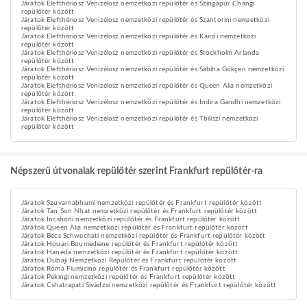
Járatok Elefthériosz Venizélosz nemzetközi repülőtér és Szingapúr Changi
repülőtér között
Járatok Elefthériosz Venizélosz nemzetközi repülőtér és Szantorini nemzetközi
repülőtér között
Járatok Elefthériosz Venizélosz nemzetközi repülőtér és Kairói nemzetközi
repülőtér között
Járatok Elefthériosz Venizélosz nemzetközi repülőtér és Stockholm Arlanda
repülőtér között
Járatok Elefthériosz Venizélosz nemzetközi repülőtér és Sabiha Gökçen nemzetközi
repülőtér között
Járatok Elefthériosz Venizélosz nemzetközi repülőtér és Queen Alia nemzetközi
repülőtér között
Járatok Elefthériosz Venizélosz nemzetközi repülőtér és Indira Gandhi nemzetközi
repülőtér között
Járatok Elefthériosz Venizélosz nemzetközi repülőtér és Tbiliszi nemzetközi
repülőtér között
Népszerű útvonalak repülőtér szerint Frankfurt repülőtér-ra
Járatok Szuvarnabhumi nemzetközi repülőtér és Frankfurt repülőtér között
Járatok Tan Son Nhat nemzetközi repülőtér és Frankfurt repülőtér között
Járatok Incshoni nemzetközi repülőtér és Frankfurt repülőtér között
Járatok Queen Alia nemzetközi repülőtér és Frankfurt repülőtér között
Járatok Bécs Schwechati nemzetközi repülőtér és Frankfurt repülőtér között
Járatok Houari Boumediene repülőtér és Frankfurt repülőtér között
Járatok Haneda nemzetközi repülőtér és Frankfurt repülőtér között
Járatok Dubaji Nemzetközi Repülőtér és Frankfurt repülőtér között
Járatok Róma Fiumicino repülőtér és Frankfurt repülőtér között
Járatok Pekingi nemzetközi repülőtér és Frankfurt repülőtér között
Járatok Cshatrapati Sivádzsi nemzetközi repülőtér és Frankfurt repülőtér között