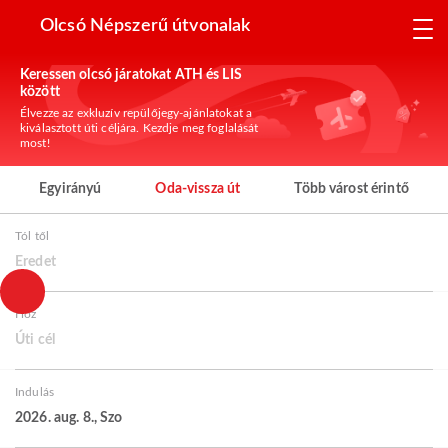
Olcsó Népszerű útvonalak
Keressen olcsó járatokat ATH és LIS
között
Élvezze az exkluzív repülőjegy-ajánlatokat a
kiválasztott úti céljára. Kezdje meg foglalását
most!
Egyirányú
Oda-vissza út
Több várost érintő
Tól től
Eredet
Hoz
Úti cél
Indulás
2026. aug. 8., Szo