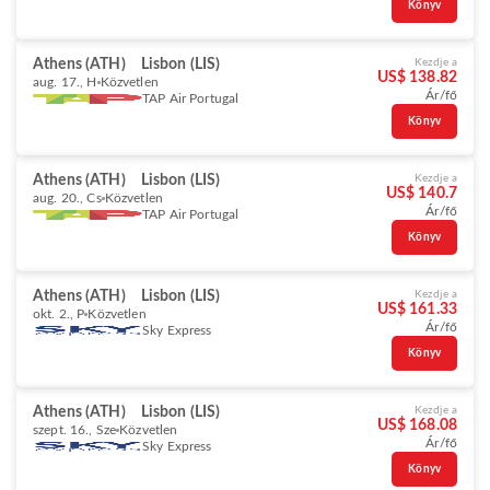
Könyv
Athens (ATH)
Lisbon (LIS)
Kezdje a
US$ 138.82
aug. 17., H
Közvetlen
Ár/fő
TAP Air Portugal
Könyv
Athens (ATH)
Lisbon (LIS)
Kezdje a
US$ 140.7
aug. 20., Cs
Közvetlen
Ár/fő
TAP Air Portugal
Könyv
Athens (ATH)
Lisbon (LIS)
Kezdje a
US$ 161.33
okt. 2., P
Közvetlen
Ár/fő
Sky Express
Könyv
Athens (ATH)
Lisbon (LIS)
Kezdje a
US$ 168.08
szept. 16., Sze
Közvetlen
Ár/fő
Sky Express
Könyv