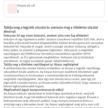
Összes úti cél
1
Találja meg a legjobb utazást és szerezze meg a tökéletes utazási
élményt
Fedezzen fel egy olyan kalandot, amelyet soha nem fog elfelejteni
Induljon el egy figyelemre méltó utazásra Lisszaboni repülőtér (LIS) felé, ahol a
leszállás pillanatától kezdve lélegzetelállító kilátást kínáló gyönyörű városokat
fedezhet fel. Képzelje el magát, amint nyüzsgő utcákon bolyong, ízlelgeti a
helyi ízeket, és elmerül a jellegzetes légkörben. Válassza ki a megfelelő
repülőjegyet a(z) Elefthériosz Venizélosz nemzetközi repülőtér (ATH)
repülőtérről, az Ön igényeinek megfelelően. Fedezzen fel új távlatokat
szeretteivel, és tegye nyaralását igazán felejthetetlenné.
Találja meg a tökéletes repülőjegyet az Airpaz segítségével
A zökkenőmentes utazási élmény érdekében az Airpaz a legjobb repülőjegy-
választékot kínáló platform. Az Airpaz könnyen kezelhető felületével segít
összehasonlítani és kiválasztani a menetrendjének és költségvetésének
megfelelő repülőjegyeket. Akár egy last minute kiruccanást, akár egy jól
átgondolt nyaralást tervez, az Airpaz széles választékot kínál, hogy utazása a
lehető legkényelmesebb legyen.
Megfizethető jegyár kompromisszumok nélkül
Az Airpaz exkluzív ajánlatokat és különleges ajánlatokat kínál, amelyek
lehetővé teszik, hogy hihetetlenül kedvező áron foglaljon jegyet. Élvezze a
kedvezményes árak előnyeit anélkül, hogy kompromisszumot kötne a
minőség vagy a kényelem terén. Az Airpaz segítségével még soha nem volt