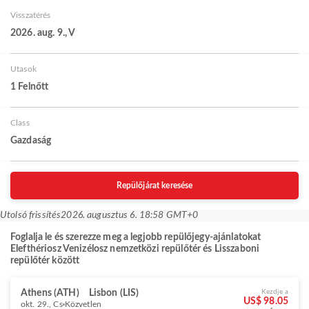
Visszatérés
2026. aug. 9., V
Utasok
1 Felnőtt
Class
Gazdaság
Repülőjárat keresése
Utolsó frissítés
2026. augusztus 6. 18:58 GMT+0
Foglalja le és szerezze meg a legjobb repülőjegy-ajánlatokat
Elefthériosz Venizélosz nemzetközi repülőtér és Lisszaboni
repülőtér között
Athens (ATH)
Lisbon (LIS)
Kezdje a
US$ 98.05
okt. 29., Cs
Közvetlen