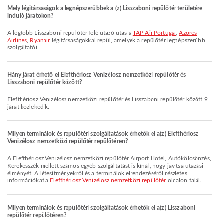
Mely légitársaságok a legnépszerűbbek a (z) Lisszaboni repülőtér területére
induló járatokon?
A legtöbb Lisszaboni repülőtér felé utazó utas a
TAP Air Portugal
,
Azores
Airlines
,
Ryanair
légitársaságokkal repül, amelyek a repülőtér legnépszerűbb
szolgáltatói.
Hány járat érhető el Elefthériosz Venizélosz nemzetközi repülőtér és
Lisszaboni repülőtér között?
Elefthériosz Venizélosz nemzetközi repülőtér és Lisszaboni repülőtér között 9
járat közlekedik.
Milyen terminálok és repülőtéri szolgáltatások érhetők el a(z) Elefthériosz
Venizélosz nemzetközi repülőtér repülőtéren?
A Elefthériosz Venizélosz nemzetközi repülőtér Airport Hotel, Autókölcsönzés,
Kerekesszék mellett számos egyéb szolgáltatást is kínál, hogy javítsa utazási
élményét. A létesítményekről és a terminálok elrendezéséről részletes
információkat a
Elefthériosz Venizélosz nemzetközi repülőtér
oldalon talál.
Milyen terminálok és repülőtéri szolgáltatások érhetők el a(z) Lisszaboni
repülőtér repülőtéren?