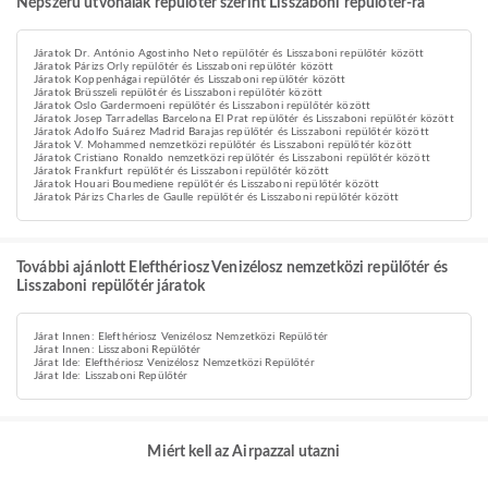
Népszerű útvonalak repülőtér szerint Lisszaboni repülőtér-ra
Járatok Dr. António Agostinho Neto repülőtér és Lisszaboni repülőtér között
Járatok Párizs Orly repülőtér és Lisszaboni repülőtér között
Járatok Koppenhágai repülőtér és Lisszaboni repülőtér között
Járatok Brüsszeli repülőtér és Lisszaboni repülőtér között
Járatok Oslo Gardermoeni repülőtér és Lisszaboni repülőtér között
Járatok Josep Tarradellas Barcelona El Prat repülőtér és Lisszaboni repülőtér között
Járatok Adolfo Suárez Madrid Barajas repülőtér és Lisszaboni repülőtér között
Járatok V. Mohammed nemzetközi repülőtér és Lisszaboni repülőtér között
Járatok Cristiano Ronaldo nemzetközi repülőtér és Lisszaboni repülőtér között
Járatok Frankfurt repülőtér és Lisszaboni repülőtér között
Járatok Houari Boumediene repülőtér és Lisszaboni repülőtér között
Járatok Párizs Charles de Gaulle repülőtér és Lisszaboni repülőtér között
További ajánlott Elefthériosz Venizélosz nemzetközi repülőtér és
Lisszaboni repülőtér járatok
Járat Innen: Elefthériosz Venizélosz Nemzetközi Repülőtér
Járat Innen: Lisszaboni Repülőtér
Járat Ide: Elefthériosz Venizélosz Nemzetközi Repülőtér
Járat Ide: Lisszaboni Repülőtér
Miért kell az Airpazzal utazni