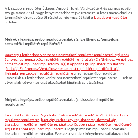
A Lisszaboni repülőtér Étkezés, Airport Hotel, Várakozótér-t és számos egyéb
szolgáltatást kínál, hogy kényelmesebbé tegye utazását. A létesítményekről és
terminálok elrendezéséről részletes információt talál a
Lisszaboni repülőtér
oldalon.
Melyek a legnépszerűbb repülőútvonalak a(z) Elefthériosz Venizélosz
nemzetközi repülőtér repülőtérről?
járat a(z) Elefthériosz Venizélosz nemzetközi repülőtér repülőtérről a(z) Bécs
Schwechati nemzetközi repülőtér repülőtérre
,
járat a(z) Elefthériosz Venizélosz
nemzetközi repülőtér repülőtérről a(z) Koppenhágai repülőtér repülőtérre
,
járat a(z) Elefthériosz Venizélosz nemzetközi repülőtér repülőtérről a(z)
Helsinki nemzetközi repülőtér repülőtérre
a legnépszerűbb repülőtéri
útvonalak a Elefthériosz Venizélosz nemzetközi repülőtér repülőtérről. Ezek az
útvonalak kényelmes csatlakozásokat kínálnak az utazáshoz.
Melyek a legnépszerűbb repülőútvonalak a(z) Lisszaboni repülőtér
repülőtérre?
járat a(z) Dr. António Agostinho Neto repülőtér repülőtérről a(z) Lisszaboni
repülőtér repülőtérre
,
járat a(z) Párizs Orly repülőtér repülőtérről a(z)
Lisszaboni repülőtér repülőtérre
,
járat a(z) Koppenhágai repülőtér repülőtérről
a(z) Lisszaboni repülőtér repülőtérre
a legnépszerűbb repülőtéri útvonalak
Lisszaboni repülőtér irányába. Ezek az útvonalak kényelmes csatlakozásokat