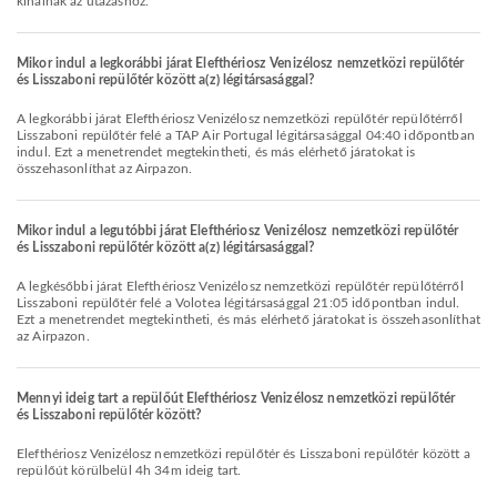
kínálnak az utazáshoz.
Mikor indul a legkorábbi járat Elefthériosz Venizélosz nemzetközi repülőtér
és Lisszaboni repülőtér között a(z) légitársasággal?
A legkorábbi járat Elefthériosz Venizélosz nemzetközi repülőtér repülőtérről
Lisszaboni repülőtér felé a TAP Air Portugal légitársasággal 04:40 időpontban
indul. Ezt a menetrendet megtekintheti, és más elérhető járatokat is
összehasonlíthat az Airpazon.
Mikor indul a legutóbbi járat Elefthériosz Venizélosz nemzetközi repülőtér
és Lisszaboni repülőtér között a(z) légitársasággal?
A legkésőbbi járat Elefthériosz Venizélosz nemzetközi repülőtér repülőtérről
Lisszaboni repülőtér felé a Volotea légitársasággal 21:05 időpontban indul.
Ezt a menetrendet megtekintheti, és más elérhető járatokat is összehasonlíthat
az Airpazon.
Mennyi ideig tart a repülőút Elefthériosz Venizélosz nemzetközi repülőtér
és Lisszaboni repülőtér között?
Elefthériosz Venizélosz nemzetközi repülőtér és Lisszaboni repülőtér között a
repülőút körülbelül 4h 34m ideig tart.