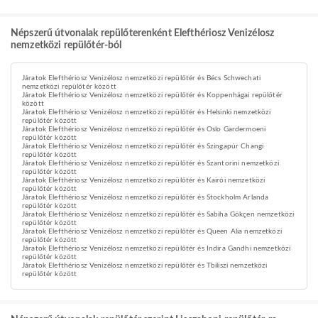
Népszerű útvonalak repülőterenként Elefthériosz Venizélosz
nemzetközi repülőtér-ból
Járatok Elefthériosz Venizélosz nemzetközi repülőtér és Bécs Schwechati
nemzetközi repülőtér között
Járatok Elefthériosz Venizélosz nemzetközi repülőtér és Koppenhágai repülőtér
között
Járatok Elefthériosz Venizélosz nemzetközi repülőtér és Helsinki nemzetközi
repülőtér között
Járatok Elefthériosz Venizélosz nemzetközi repülőtér és Oslo Gardermoeni
repülőtér között
Járatok Elefthériosz Venizélosz nemzetközi repülőtér és Szingapúr Changi
repülőtér között
Járatok Elefthériosz Venizélosz nemzetközi repülőtér és Szantorini nemzetközi
repülőtér között
Járatok Elefthériosz Venizélosz nemzetközi repülőtér és Kairói nemzetközi
repülőtér között
Járatok Elefthériosz Venizélosz nemzetközi repülőtér és Stockholm Arlanda
repülőtér között
Járatok Elefthériosz Venizélosz nemzetközi repülőtér és Sabiha Gökçen nemzetközi
repülőtér között
Járatok Elefthériosz Venizélosz nemzetközi repülőtér és Queen Alia nemzetközi
repülőtér között
Járatok Elefthériosz Venizélosz nemzetközi repülőtér és Indira Gandhi nemzetközi
repülőtér között
Járatok Elefthériosz Venizélosz nemzetközi repülőtér és Tbiliszi nemzetközi
repülőtér között