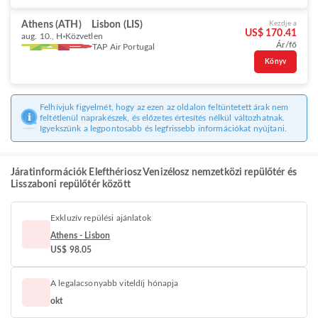
Athens (ATH)
Lisbon (LIS)
Kezdje a
US$ 170.41
aug. 10., H
Közvetlen
Ár/fő
TAP Air Portugal
Könyv
Felhívjuk figyelmét, hogy az ezen az oldalon feltüntetett árak nem
feltétlenül naprakészek, és előzetes értesítés nélkül változhatnak.
Igyekszünk a legpontosabb és legfrissebb információkat nyújtani.
Járatinformációk Elefthériosz Venizélosz nemzetközi repülőtér és
Lisszaboni repülőtér között
Exkluzív repülési ajánlatok
Athens - Lisbon
US$ 98.05
A legalacsonyabb viteldíj hónapja
okt