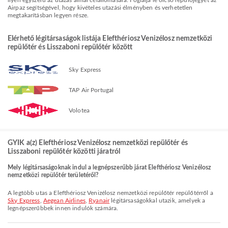
ilyen egyszerű az utazás álmai célállomására. Foglalja le olcsó repülőjegyét az
Airpaz segítségével, hogy kivételes utazási élményben és verhetetlen
megtakarításban legyen része.
Elérhető légitársaságok listája Elefthériosz Venizélosz nemzetközi
repülőtér és Lisszaboni repülőtér között
Sky Express
TAP Air Portugal
Volotea
GYIK a(z) Elefthériosz Venizélosz nemzetközi repülőtér és
Lisszaboni repülőtér közötti járatról
Mely légitársaságoknak indul a legnépszerűbb járat Elefthériosz Venizélosz
nemzetközi repülőtér területéről?
A legtöbb utas a Elefthériosz Venizélosz nemzetközi repülőtér repülőtérről a
Sky Express
,
Aegean Airlines
,
Ryanair
légitársaságokkal utazik, amelyek a
legnépszerűbbek innen indulók számára.