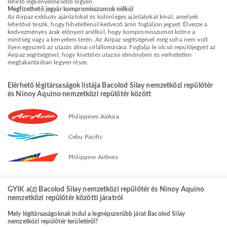
lehető legkényelmesebb legyen.
Megfizethető jegyár kompromisszumok nélkül
Az Airpaz exkluzív ajánlatokat és különleges ajánlatokat kínál, amelyek
lehetővé teszik, hogy hihetetlenül kedvező áron foglaljon jegyet. Élvezze a
kedvezményes árak előnyeit anélkül, hogy kompromisszumot kötne a
minőség vagy a kényelem terén. Az Airpaz segítségével még soha nem volt
ilyen egyszerű az utazás álmai célállomására. Foglalja le olcsó repülőjegyét az
Airpaz segítségével, hogy kivételes utazási élményben és verhetetlen
megtakarításban legyen része.
Elérhető légitársaságok listája Bacolod Silay nemzetközi repülőtér
és Ninoy Aquino nemzetközi repülőtér között
Philippines AirAsia
Cebu Pacific
Philippine Airlines
GYIK a(z) Bacolod Silay nemzetközi repülőtér és Ninoy Aquino
nemzetközi repülőtér közötti járatról
Mely légitársaságoknak indul a legnépszerűbb járat Bacolod Silay
nemzetközi repülőtér területéről?