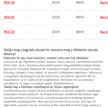
PR2138
-
23:35
00:45
Baco
2P2138
-
23:35
00:45
Baco
PR2138
-
23:35
00:45
Baco
Találja meg a legjobb utazást és szerezze meg a tökéletes utazási
élményt
Fedezzen fel egy olyan kalandot, amelyet soha nem fog elfelejteni
Induljon el egy figyelemre méltó utazásra Ninoy Aquino nemzetközi repülőtér
(MNL) felé, ahol a leszállás pillanatától kezdve lélegzetelállító kilátást kínáló
gyönyörű városokat fedezhet fel. Képzelje el magát, amint nyüzsgő utcákon
bolyong, ízlelgeti a helyi ízeket, és elmerül a jellegzetes légkörben. Válassza ki
a megfelelő repülőjegyet a(z) Bacolod Silay nemzetközi repülőtér (BCD)
repülőtérről, az Ön igényeinek megfelelően. Fedezzen fel új távlatokat
szeretteivel, és tegye nyaralását igazán felejthetetlenné.
Találja meg a tökéletes repülőjegyet az Airpaz segítségével
A zökkenőmentes utazási élmény érdekében az Airpaz a legjobb repülőjegy-
választékot kínáló platform. Az Airpaz könnyen kezelhető felületével segít
összehasonlítani és kiválasztani a menetrendjének és költségvetésének
megfelelő repülőjegyeket. Akár egy last minute kiruccanást, akár egy jól
átgondolt nyaralást tervez, az Airpaz széles választékot kínál, hogy utazása a