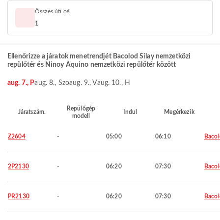
Összes úti cél
1
Ellenőrizze a járatok menetrendjét Bacolod Silay nemzetközi
repülőtér és Ninoy Aquino nemzetközi repülőtér között
aug. 7., P
aug. 8., Szo
aug. 9., V
aug. 10., H
Repülőgép
Járatszám.
Indul
Megérkezik
modell
Z2604
-
05:00
06:10
Baco
2P2130
-
06:20
07:30
Baco
PR2130
-
06:20
07:30
Baco