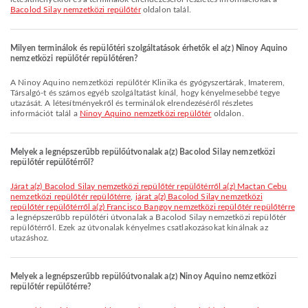
Bacolod Silay nemzetközi repülőtér
oldalon talál.
Milyen terminálok és repülőtéri szolgáltatások érhetők el a(z) Ninoy Aquino
nemzetközi repülőtér repülőtéren?
A Ninoy Aquino nemzetközi repülőtér Klinika és gyógyszertárak, Imaterem,
Társalgó-t és számos egyéb szolgáltatást kínál, hogy kényelmesebbé tegye
utazását. A létesítményekről és terminálok elrendezéséről részletes
információt talál a
Ninoy Aquino nemzetközi repülőtér
oldalon.
Melyek a legnépszerűbb repülőútvonalak a(z) Bacolod Silay nemzetközi
repülőtér repülőtérről?
járat a(z) Bacolod Silay nemzetközi repülőtér repülőtérről a(z) Mactan Cebu
nemzetközi repülőtér repülőtérre
,
járat a(z) Bacolod Silay nemzetközi
repülőtér repülőtérről a(z) Francisco Bangoy nemzetközi repülőtér repülőtérre
a legnépszerűbb repülőtéri útvonalak a Bacolod Silay nemzetközi repülőtér
repülőtérről. Ezek az útvonalak kényelmes csatlakozásokat kínálnak az
utazáshoz.
Melyek a legnépszerűbb repülőútvonalak a(z) Ninoy Aquino nemzetközi
repülőtér repülőtérre?