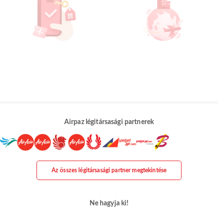
Airpaz légitársasági partnerek
Az összes légitársasági partner megtekintése
Ne hagyja ki!