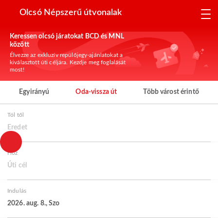
Olcsó Népszerű útvonalak
Keressen olcsó járatokat BCD és MNL
között
Élvezze az exkluzív repülőjegy-ajánlatokat a
kiválasztott úti céljára. Kezdje meg foglalását
most!
Egyirányú
Oda-vissza út
Több várost érintő
Tól től
Eredet
Hoz
Úti cél
Indulás
2026. aug. 8., Szo