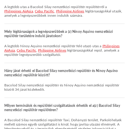
A legtöbb utas a Bacolod Silay nemzetközi repülőtér repülőtérről a
Philippines AirAsia
,
Cebu Pacific
,
Philippine Airlines
légitársaságokkal utazik,
amelyek a legnépszerűbbek innen indulók számára.
Mely légitársaságok a legnépszerűbbek a (z) Ninoy Aquino nemzetközi
repülőtér területére induló járatokon?
A legtöbb Ninoy Aquino nemzetközi repülőtér felé utazó utas a
Philippines
AirAsia
,
Cebu Pacific
,
Philippine Airlines
légitársaságokkal repül, amelyek a
repülőtér legnépszerűbb szolgáltatói.
Hány járat érhető el Bacolod Silay nemzetközi repülőtér és Ninoy Aquino
nemzetközi repülőtér között?
Bacolod Silay nemzetközi repülőtér és Ninoy Aquino nemzetközi repülőtér
között 34 járat közlekedik.
Milyen terminálok és repülőtéri szolgáltatások érhetők el a(z) Bacolod Silay
nemzetközi repülőtér repülőtéren?
A Bacolod Silay nemzetközi repülőtér Taxi, Dohányzó terület, Parkolóhelyek
mellett számos egyéb szolgáltatást is kínál, hogy javítsa utazási élményét. A
létesítményekről és a terminálok elrendezéséről részletes információkat a