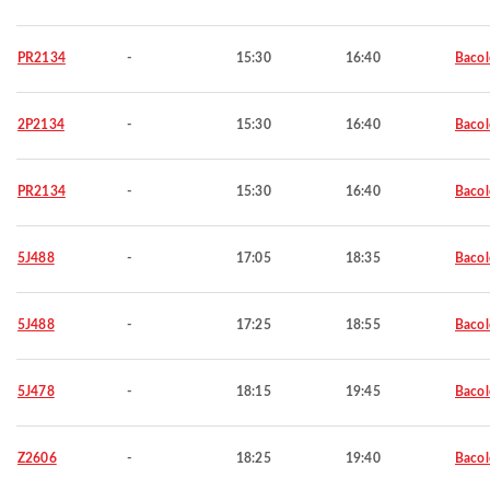
PR2134
-
15:30
16:40
Baco
2P2134
-
15:30
16:40
Baco
PR2134
-
15:30
16:40
Baco
5J488
-
17:05
18:35
Baco
5J488
-
17:25
18:55
Baco
5J478
-
18:15
19:45
Baco
Z2606
-
18:25
19:40
Baco