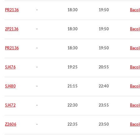
PR2136
-
18:30
19:50
Baco
2P2136
-
18:30
19:50
Baco
PR2136
-
18:30
19:50
Baco
5J476
-
19:25
20:55
Baco
5J480
-
21:15
22:40
Baco
5J472
-
22:30
23:55
Baco
Z2606
-
22:35
23:50
Baco