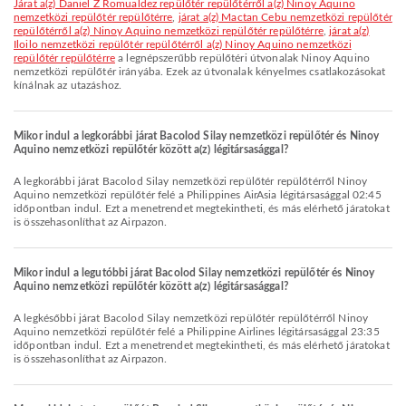
járat a(z) Daniel Z Romualdez repülőtér repülőtérről a(z) Ninoy Aquino
nemzetközi repülőtér repülőtérre
,
járat a(z) Mactan Cebu nemzetközi repülőtér
repülőtérről a(z) Ninoy Aquino nemzetközi repülőtér repülőtérre
,
járat a(z)
Iloilo nemzetközi repülőtér repülőtérről a(z) Ninoy Aquino nemzetközi
repülőtér repülőtérre
a legnépszerűbb repülőtéri útvonalak Ninoy Aquino
nemzetközi repülőtér irányába. Ezek az útvonalak kényelmes csatlakozásokat
kínálnak az utazáshoz.
Mikor indul a legkorábbi járat Bacolod Silay nemzetközi repülőtér és Ninoy
Aquino nemzetközi repülőtér között a(z) légitársasággal?
A legkorábbi járat Bacolod Silay nemzetközi repülőtér repülőtérről Ninoy
Aquino nemzetközi repülőtér felé a Philippines AirAsia légitársasággal 02:45
időpontban indul. Ezt a menetrendet megtekintheti, és más elérhető járatokat
is összehasonlíthat az Airpazon.
Mikor indul a legutóbbi járat Bacolod Silay nemzetközi repülőtér és Ninoy
Aquino nemzetközi repülőtér között a(z) légitársasággal?
A legkésőbbi járat Bacolod Silay nemzetközi repülőtér repülőtérről Ninoy
Aquino nemzetközi repülőtér felé a Philippine Airlines légitársasággal 23:35
időpontban indul. Ezt a menetrendet megtekintheti, és más elérhető járatokat
is összehasonlíthat az Airpazon.