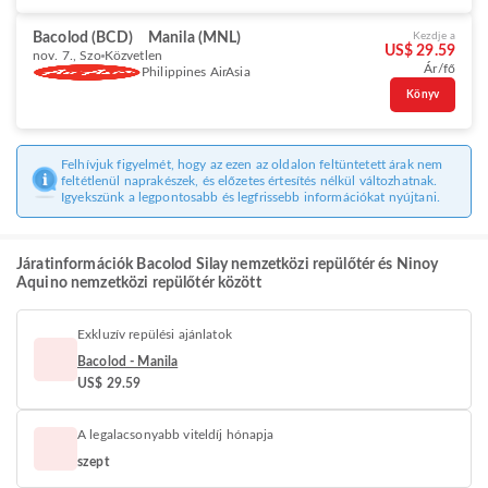
Bacolod (BCD)
Manila (MNL)
Kezdje a
US$ 29.59
nov. 7., Szo
Közvetlen
Ár/fő
Philippines AirAsia
Könyv
Felhívjuk figyelmét, hogy az ezen az oldalon feltüntetett árak nem
feltétlenül naprakészek, és előzetes értesítés nélkül változhatnak.
Igyekszünk a legpontosabb és legfrissebb információkat nyújtani.
Járatinformációk Bacolod Silay nemzetközi repülőtér és Ninoy
Aquino nemzetközi repülőtér között
Exkluzív repülési ajánlatok
Bacolod - Manila
US$ 29.59
A legalacsonyabb viteldíj hónapja
szept