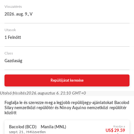
Visszatérés
2026. aug. 9., V
Utasok
1 Felnőtt
Class
Gazdaság
Repülőjárat keresése
Utolsó frissítés
2026. augusztus 6. 21:10 GMT+0
Foglalja le és szerezze meg a legjobb repülőjegy-ajánlatokat Bacolod
Silay nemzetközi repülőtér és Ninoy Aquino nemzetközi repülőtér
között
Bacolod (BCD)
Manila (MNL)
Kezdje a
US$ 29.59
szept. 21., H
Közvetlen