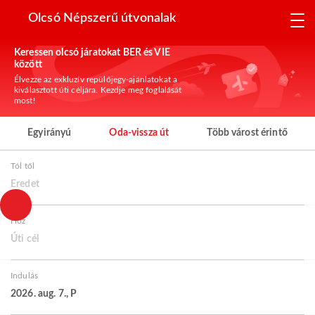
Olcsó Népszerű útvonalak
Keressen olcsó járatokat BER és VIE
között
Élvezze az exkluzív repülőjegy-ajánlatokat a
kiválasztott úti céljára. Kezdje meg foglalását
most!
Egyirányú
Oda-vissza út
Több várost érintő
Tól től
Eredet
Hoz
Úti cél
Indulás
2026. aug. 7., P