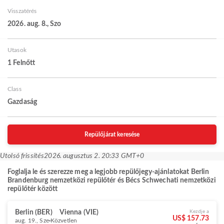
Visszatérés
2026. aug. 8., Szo
Utasok
1 Felnőtt
Class
Gazdaság
Repülőjárat keresése
Utolsó frissítés
2026. augusztus 2. 20:33 GMT+0
Foglalja le és szerezze meg a legjobb repülőjegy-ajánlatokat Berlin
Brandenburg nemzetközi repülőtér és Bécs Schwechati nemzetközi
repülőtér között
Berlin (BER)
Vienna (VIE)
Kezdje a
US$ 157.73
aug. 19., Sze
Közvetlen