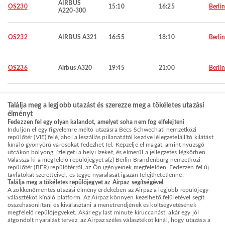
AIRBUS
OS230
15:10
16:25
Berlin
A220-300
OS232
AIRBUS A321
16:55
18:10
Berlin
OS236
Airbus A320
19:45
21:00
Berlin
Találja meg a legjobb utazást és szerezze meg a tökéletes utazási
élményt
Fedezzen fel egy olyan kalandot, amelyet soha nem fog elfelejteni
Induljon el egy figyelemre méltó utazásra Bécs Schwechati nemzetközi
repülőtér (VIE) felé, ahol a leszállás pillanatától kezdve lélegzetelállító kilátást
kínáló gyönyörű városokat fedezhet fel. Képzelje el magát, amint nyüzsgő
utcákon bolyong, ízlelgeti a helyi ízeket, és elmerül a jellegzetes légkörben.
Válassza ki a megfelelő repülőjegyet a(z) Berlin Brandenburg nemzetközi
repülőtér (BER) repülőtérről, az Ön igényeinek megfelelően. Fedezzen fel új
távlatokat szeretteivel, és tegye nyaralását igazán felejthetetlenné.
Találja meg a tökéletes repülőjegyet az Airpaz segítségével
A zökkenőmentes utazási élmény érdekében az Airpaz a legjobb repülőjegy-
választékot kínáló platform. Az Airpaz könnyen kezelhető felületével segít
összehasonlítani és kiválasztani a menetrendjének és költségvetésének
megfelelő repülőjegyeket. Akár egy last minute kiruccanást, akár egy jól
átgondolt nyaralást tervez, az Airpaz széles választékot kínál, hogy utazása a