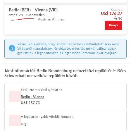
Berlin (BER)
Vienna (VIE)
Kezdje a
US$ 176.27
szept. 28., H
Közvetlen
Ár/fő
Austrian Airlines
Könyv
Felhívjuk figyelmét, hogy az ezen az oldalon feltüntetett árak nem
feltétlenül naprakészek, és előzetes értesítés nélkül változhatnak.
Igyekszünk a legpontosabb és legfrissebb információkat nyújtani.
Járatinformációk Berlin Brandenburg nemzetközi repülőtér és Bécs
Schwechati nemzetközi repülőtér között
Exkluzív repülési ajánlatok
Berlin - Vienna
US$ 157.73
A legalacsonyabb viteldíj hónapja
aug