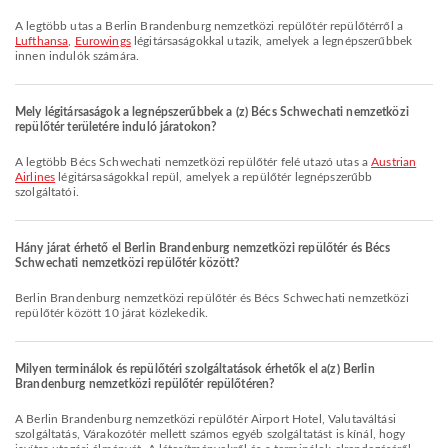
A legtöbb utas a Berlin Brandenburg nemzetközi repülőtér repülőtérről a
Lufthansa
,
Eurowings
légitársaságokkal utazik, amelyek a legnépszerűbbek
innen indulók számára.
Mely légitársaságok a legnépszerűbbek a (z) Bécs Schwechati nemzetközi
repülőtér területére induló járatokon?
A legtöbb Bécs Schwechati nemzetközi repülőtér felé utazó utas a
Austrian
Airlines
légitársaságokkal repül, amelyek a repülőtér legnépszerűbb
szolgáltatói.
Hány járat érhető el Berlin Brandenburg nemzetközi repülőtér és Bécs
Schwechati nemzetközi repülőtér között?
Berlin Brandenburg nemzetközi repülőtér és Bécs Schwechati nemzetközi
repülőtér között 10 járat közlekedik.
Milyen terminálok és repülőtéri szolgáltatások érhetők el a(z) Berlin
Brandenburg nemzetközi repülőtér repülőtéren?
A Berlin Brandenburg nemzetközi repülőtér Airport Hotel, Valutaváltási
szolgáltatás, Várakozótér mellett számos egyéb szolgáltatást is kínál, hogy