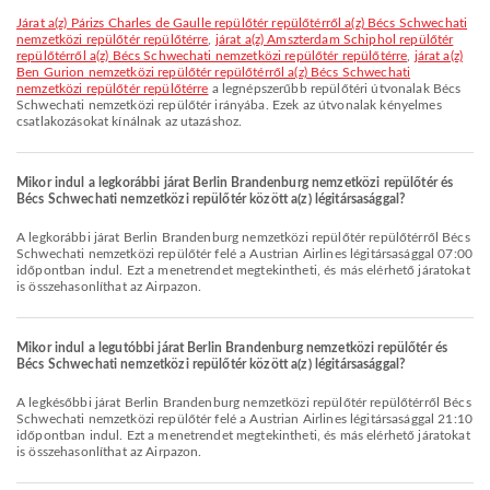
járat a(z) Párizs Charles de Gaulle repülőtér repülőtérről a(z) Bécs Schwechati
nemzetközi repülőtér repülőtérre
,
járat a(z) Amszterdam Schiphol repülőtér
repülőtérről a(z) Bécs Schwechati nemzetközi repülőtér repülőtérre
,
járat a(z)
Ben Gurion nemzetközi repülőtér repülőtérről a(z) Bécs Schwechati
nemzetközi repülőtér repülőtérre
a legnépszerűbb repülőtéri útvonalak Bécs
Schwechati nemzetközi repülőtér irányába. Ezek az útvonalak kényelmes
csatlakozásokat kínálnak az utazáshoz.
Mikor indul a legkorábbi járat Berlin Brandenburg nemzetközi repülőtér és
Bécs Schwechati nemzetközi repülőtér között a(z) légitársasággal?
A legkorábbi járat Berlin Brandenburg nemzetközi repülőtér repülőtérről Bécs
Schwechati nemzetközi repülőtér felé a Austrian Airlines légitársasággal 07:00
időpontban indul. Ezt a menetrendet megtekintheti, és más elérhető járatokat
is összehasonlíthat az Airpazon.
Mikor indul a legutóbbi járat Berlin Brandenburg nemzetközi repülőtér és
Bécs Schwechati nemzetközi repülőtér között a(z) légitársasággal?
A legkésőbbi járat Berlin Brandenburg nemzetközi repülőtér repülőtérről Bécs
Schwechati nemzetközi repülőtér felé a Austrian Airlines légitársasággal 21:10
időpontban indul. Ezt a menetrendet megtekintheti, és más elérhető járatokat
is összehasonlíthat az Airpazon.