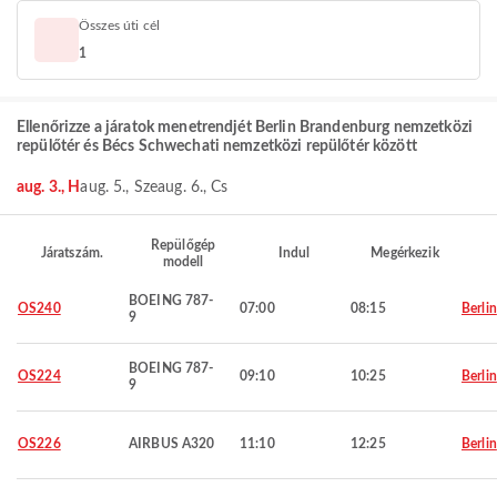
Összes úti cél
1
Ellenőrizze a járatok menetrendjét Berlin Brandenburg nemzetközi
repülőtér és Bécs Schwechati nemzetközi repülőtér között
aug. 3., H
aug. 5., Sze
aug. 6., Cs
Repülőgép
Járatszám.
Indul
Megérkezik
modell
BOEING 787-
OS240
07:00
08:15
Berlin
9
BOEING 787-
OS224
09:10
10:25
Berlin
9
OS226
AIRBUS A320
11:10
12:25
Berlin