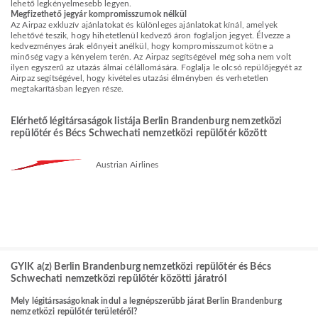
lehető legkényelmesebb legyen.
Megfizethető jegyár kompromisszumok nélkül
Az Airpaz exkluzív ajánlatokat és különleges ajánlatokat kínál, amelyek
lehetővé teszik, hogy hihetetlenül kedvező áron foglaljon jegyet. Élvezze a
kedvezményes árak előnyeit anélkül, hogy kompromisszumot kötne a
minőség vagy a kényelem terén. Az Airpaz segítségével még soha nem volt
ilyen egyszerű az utazás álmai célállomására. Foglalja le olcsó repülőjegyét az
Airpaz segítségével, hogy kivételes utazási élményben és verhetetlen
megtakarításban legyen része.
Elérhető légitársaságok listája Berlin Brandenburg nemzetközi
repülőtér és Bécs Schwechati nemzetközi repülőtér között
Austrian Airlines
GYIK a(z) Berlin Brandenburg nemzetközi repülőtér és Bécs
Schwechati nemzetközi repülőtér közötti járatról
Mely légitársaságoknak indul a legnépszerűbb járat Berlin Brandenburg
nemzetközi repülőtér területéről?