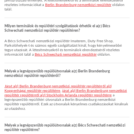
javítsa utazási élményét. A létesítményekről és a terminálok elrendezéséről
részletes információkat a
Berlin Brandenburg nemzetközi repülőtér
oldalon
talál.
Milyen terminálok és repülőtéri szolgáltatások érhetők el a(z) Bécs
Schwechati nemzetközi repülőtér repülőtéren?
A Bécs Schwechati nemzetközi repülőtér Imaterem, Duty Free Shop,
Parkolóhelyek-t és számos egyéb szolgáltatást kínál, hogy kényelmesebbé
tegye utazását. A létesítményekről és terminálok elrendezéséről részletes
információt talál a
Bécs Schwechati nemzetközi repülőtér
oldalon.
Melyek a legnépszerűbb repülőútvonalak a(z) Berlin Brandenburg
nemzetközi repülőtér repülőtérről?
járat a(z) Berlin Brandenburg nemzetközi repülőtér repülőtérről a(z)
Koppenhágai repülőtér repülőtérre
,
járat a(z) Berlin Brandenburg nemzetközi
repülőtér repülőtérről a(z) Stockholm Arlanda repülőtér repülőtérre
a
legnépszerűbb repülőtéri útvonalak a Berlin Brandenburg nemzetközi
repülőtér repülőtérről. Ezek az útvonalak kényelmes csatlakozásokat kínálnak
az utazáshoz.
Melyek a legnépszerűbb repülőútvonalak a(z) Bécs Schwechati nemzetközi
repülőtér repülőtérre?