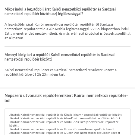
Mikor indul a legutóbbi járat Kairói nemzetközi repülőtér és Sardzsai
nemzetközi repülőtér között a(z) légitársasággal?
A legkésőbbi járat Kairói nemzetközi repülőtér repülőtérről Sardzsai
nemzetközi repülőtér felé a Air Arabia légitársasággal 22:35 időpontban indul.
Ezt a menetrendet megtekintheti, és más elérhető járatokat is összehasonlíthat
az Airpazon.
Mennyi ideig tart a repülőút Kairói nemzetközi repülőtér és Sardzsai
nemzetközi repülőtér között?
Kairói nemzetközi repülőtér és Sardzsai nemzetközi repülőtér között a
repülőút körülbelül 2h 25m ideig tart.
Népszerű útvonalak repülőterenként Kairói nemzetközi repülőtér-
ból
Járatok Kairói nemzetközi repülőtér és Khalid király nemzetközi repülőtér között
Járatok Kairói nemzetközi repülőtér és Abu-Dzabi nemzetközi repülőtér között
Járatok Kairói nemzetközi repülőtér és Abdul-Aziz király nemzetközi repülőtér
között
Járatok Kairói nemzetközi repülőtér és Houari Boumediene repülőtér között
Járatok Kairói nemzetközi repülőtér és Queen Alia nemzetközi repülőtér között