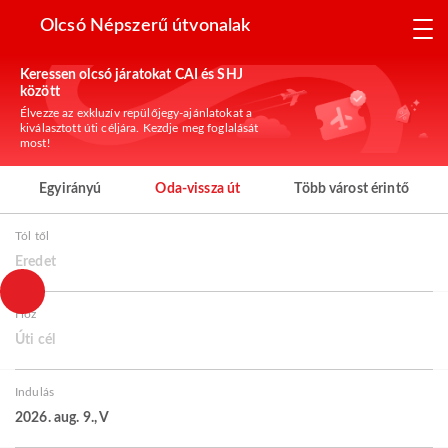
Olcsó Népszerű útvonalak
Keressen olcsó járatokat CAI és SHJ
között
Élvezze az exkluzív repülőjegy-ajánlatokat a
kiválasztott úti céljára. Kezdje meg foglalását
most!
Egyirányú
Oda-vissza út
Több várost érintő
Tól től
Eredet
Hoz
Úti cél
Indulás
2026. aug. 9., V