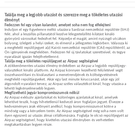
Találja meg a legjobb utazást és szerezze meg a tökéletes utazási
élményt
Fedezzen fel egy olyan kalandot, amelyet soha nem fog elfelejteni
Induljon el egy figyelemre méltó utazásra Sardzsai nemzetközi repülőtér (SHJ)
felé, ahol a leszállás pillanatától kezdve lélegzetelállító kilátást kínáló
gyönyörű városokat fedezhet fel. Képzelje el magát, amint nyüzsgő utcákon
bolyong, ízlelgeti a helyi ízeket, és elmerül a jellegzetes légkörben. Válassza ki
a megfelelő repülőjegyet a(z) Kairói nemzetközi repülőtér (CAI) repülőtérről, az
Ön igényeinek megfelelően. Fedezzen fel új távlatokat szeretteivel, és tegye
nyaralását igazán felejthetetlenné.
Találja meg a tökéletes repülőjegyet az Airpaz segítségével
A zökkenőmentes utazási élmény érdekében az Airpaz a legjobb repülőjegy-
választékot kínáló platform. Az Airpaz könnyen kezelhető felületével segít
összehasonlítani és kiválasztani a menetrendjének és költségvetésének
megfelelő repülőjegyeket. Akár egy last minute kiruccanást, akár egy jól
átgondolt nyaralást tervez, az Airpaz széles választékot kínál, hogy utazása a
lehető legkényelmesebb legyen.
Megfizethető jegyár kompromisszumok nélkül
Az Airpaz exkluzív ajánlatokat és különleges ajánlatokat kínál, amelyek
lehetővé teszik, hogy hihetetlenül kedvező áron foglaljon jegyet. Élvezze a
kedvezményes árak előnyeit anélkül, hogy kompromisszumot kötne a
minőség vagy a kényelem terén. Az Airpaz segítségével még soha nem volt
ilyen egyszerű az utazás álmai célállomására. Foglalja le olcsó repülőjegyét az
Airpaz segítségével, hogy kivételes utazási élményben és verhetetlen
megtakarításban legyen része.