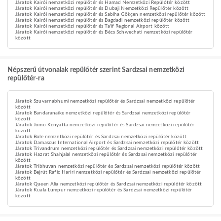
Járatok Kairói nemzetközi repülőtér és Hamad Nemzetközi Repülőtér között
Járatok Kairói nemzetközi repülőtér és Dubaji Nemzetközi Repülőtér között
Járatok Kairói nemzetközi repülőtér és Sabiha Gökçen nemzetközi repülőtér között
Járatok Kairói nemzetközi repülőtér és Bagdadi nemzetközi repülőtér között
Járatok Kairói nemzetközi repülőtér és Ta'if Regional Airport között
Járatok Kairói nemzetközi repülőtér és Bécs Schwechati nemzetközi repülőtér
között
Népszerű útvonalak repülőtér szerint Sardzsai nemzetközi
repülőtér-ra
Járatok Szuvarnabhumi nemzetközi repülőtér és Sardzsai nemzetközi repülőtér
között
Járatok Bandaranaike nemzetközi repülőtér és Sardzsai nemzetközi repülőtér
között
Járatok Jomo Kenyatta nemzetközi repülőtér és Sardzsai nemzetközi repülőtér
között
Járatok Bole nemzetközi repülőtér és Sardzsai nemzetközi repülőtér között
Járatok Damascus International Airport és Sardzsai nemzetközi repülőtér között
Járatok Trivandrum nemzetközi repülőtér és Sardzsai nemzetközi repülőtér között
Járatok Hazrat Shahjalal nemzetközi repülőtér és Sardzsai nemzetközi repülőtér
között
Járatok Tribhuvan nemzetközi repülőtér és Sardzsai nemzetközi repülőtér között
Járatok Bejrút Rafic Hariri nemzetközi repülőtér és Sardzsai nemzetközi repülőtér
között
Járatok Queen Alia nemzetközi repülőtér és Sardzsai nemzetközi repülőtér között
Járatok Kuala Lumpur nemzetközi repülőtér és Sardzsai nemzetközi repülőtér
között