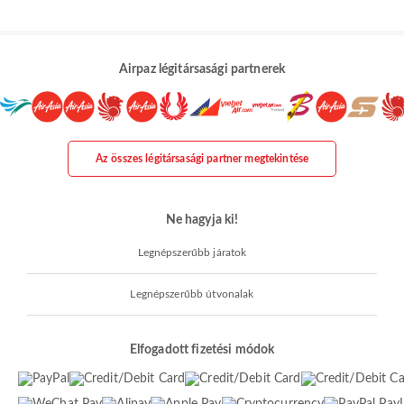
Airpaz légitársasági partnerek
Az összes légitársasági partner megtekintése
Ne hagyja ki!
Legnépszerűbb járatok
Legnépszerűbb útvonalak
Elfogadott fizetési módok