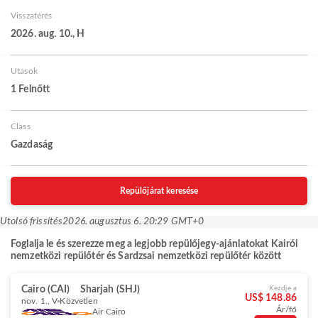
Visszatérés
2026. aug. 10., H
Utasok
1 Felnőtt
Class
Gazdaság
Repülőjárat keresése
Utolsó frissítés
2026. augusztus 6. 20:29 GMT+0
Foglalja le és szerezze meg a legjobb repülőjegy-ajánlatokat Kairói
nemzetközi repülőtér és Sardzsai nemzetközi repülőtér között
Cairo (CAI)
Sharjah (SHJ)
Kezdje a
US$ 148.86
nov. 1., V
Közvetlen
Ár/fő
Air Cairo