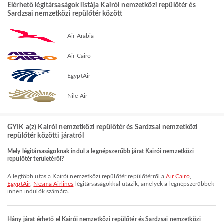
Elérhető légitársaságok listája Kairói nemzetközi repülőtér és
Sardzsai nemzetközi repülőtér között
Air Arabia
Air Cairo
EgyptAir
Nile Air
GYIK a(z) Kairói nemzetközi repülőtér és Sardzsai nemzetközi
repülőtér közötti járatról
Mely légitársaságoknak indul a legnépszerűbb járat Kairói nemzetközi
repülőtér területéről?
A legtöbb utas a Kairói nemzetközi repülőtér repülőtérről a
Air Cairo
,
EgyptAir
,
Nesma Airlines
légitársaságokkal utazik, amelyek a legnépszerűbbek
innen indulók számára.
Hány járat érhető el Kairói nemzetközi repülőtér és Sardzsai nemzetközi