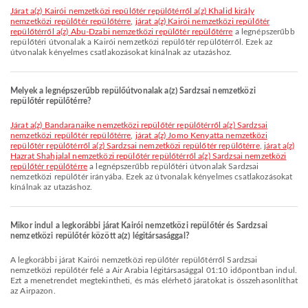
járat a(z) Kairói nemzetközi repülőtér repülőtérről a(z) Khalid király
nemzetközi repülőtér repülőtérre
,
járat a(z) Kairói nemzetközi repülőtér
repülőtérről a(z) Abu-Dzabi nemzetközi repülőtér repülőtérre
a legnépszerűbb
repülőtéri útvonalak a Kairói nemzetközi repülőtér repülőtérről. Ezek az
útvonalak kényelmes csatlakozásokat kínálnak az utazáshoz.
Melyek a legnépszerűbb repülőútvonalak a(z) Sardzsai nemzetközi
repülőtér repülőtérre?
járat a(z) Bandaranaike nemzetközi repülőtér repülőtérről a(z) Sardzsai
nemzetközi repülőtér repülőtérre
,
járat a(z) Jomo Kenyatta nemzetközi
repülőtér repülőtérről a(z) Sardzsai nemzetközi repülőtér repülőtérre
,
járat a(z)
Hazrat Shahjalal nemzetközi repülőtér repülőtérről a(z) Sardzsai nemzetközi
repülőtér repülőtérre
a legnépszerűbb repülőtéri útvonalak Sardzsai
nemzetközi repülőtér irányába. Ezek az útvonalak kényelmes csatlakozásokat
kínálnak az utazáshoz.
Mikor indul a legkorábbi járat Kairói nemzetközi repülőtér és Sardzsai
nemzetközi repülőtér között a(z) légitársasággal?
A legkorábbi járat Kairói nemzetközi repülőtér repülőtérről Sardzsai
nemzetközi repülőtér felé a Air Arabia légitársasággal 01:10 időpontban indul.
Ezt a menetrendet megtekintheti, és más elérhető járatokat is összehasonlíthat
az Airpazon.