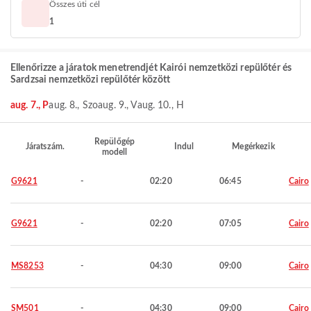
Összes úti cél
1
Ellenőrizze a járatok menetrendjét Kairói nemzetközi repülőtér és
Sardzsai nemzetközi repülőtér között
aug. 7., P
aug. 8., Szo
aug. 9., V
aug. 10., H
Repülőgép
Járatszám.
Indul
Megérkezik
modell
G9621
-
02:20
06:45
Cairo
G9621
-
02:20
07:05
Cairo
MS8253
-
04:30
09:00
Cairo
SM501
-
04:30
09:00
Cairo