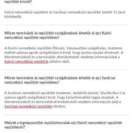
repülőtér között?
Kairói nemzetközi repülőtér és Sardzsai nemzetközi repülőtér között 11 járat
közlekedik.
Milyen terminálok és repülőtéri szolgáltatások érhetők el a(z) Kairói
nemzetközi repülőtér repülőtéren?
A Kairói nemzetközi repülőtér Étkezés, Valutaváltási szolgáltatás, Imaterem
mellett számos egyéb szolgáltatást is kínál, hogy javítsa utazási élményét. A
létesítményekről és a terminálok elrendezéséről részletes információkat a
Kairói nemzetközi repülőtér
oldalon talál.
Milyen terminálok és repülőtéri szolgáltatások érhetők el a(z) Sardzsai
nemzetközi repülőtér repülőtéren?
A Sardzsai nemzetközi repülőtér Imaterem, Autókölcsönzés, Shuttle Bus-t és
számos egyéb szolgáltatást kínál, hogy kényelmesebbé tegye utazását. A
létesítményekről és terminálok elrendezéséről részletes információt talál a
Sardzsai nemzetközi repülőtér
oldalon.
Melyek a legnépszerűbb repülőútvonalak a(z) Kairói nemzetközi repülőtér
repülőtérről?