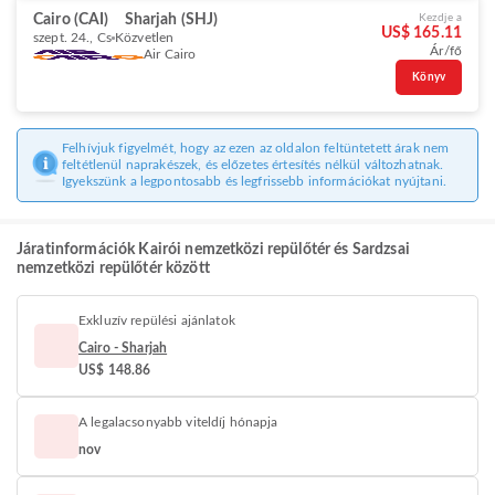
Cairo (CAI)
Sharjah (SHJ)
Kezdje a
US$ 165.11
szept. 24., Cs
Közvetlen
Ár/fő
Air Cairo
Könyv
Felhívjuk figyelmét, hogy az ezen az oldalon feltüntetett árak nem
feltétlenül naprakészek, és előzetes értesítés nélkül változhatnak.
Igyekszünk a legpontosabb és legfrissebb információkat nyújtani.
Járatinformációk Kairói nemzetközi repülőtér és Sardzsai
nemzetközi repülőtér között
Exkluzív repülési ajánlatok
Cairo - Sharjah
US$ 148.86
A legalacsonyabb viteldíj hónapja
nov