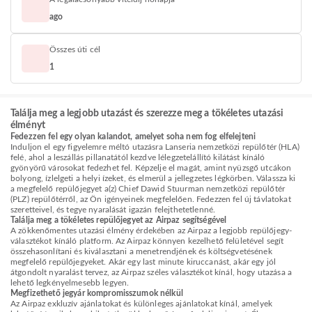
ago
Összes úti cél
1
Találja meg a legjobb utazást és szerezze meg a tökéletes utazási
élményt
Fedezzen fel egy olyan kalandot, amelyet soha nem fog elfelejteni
Induljon el egy figyelemre méltó utazásra Lanseria nemzetközi repülőtér (HLA)
felé, ahol a leszállás pillanatától kezdve lélegzetelállító kilátást kínáló
gyönyörű városokat fedezhet fel. Képzelje el magát, amint nyüzsgő utcákon
bolyong, ízlelgeti a helyi ízeket, és elmerül a jellegzetes légkörben. Válassza ki
a megfelelő repülőjegyet a(z) Chief Dawid Stuurman nemzetközi repülőtér
(PLZ) repülőtérről, az Ön igényeinek megfelelően. Fedezzen fel új távlatokat
szeretteivel, és tegye nyaralását igazán felejthetetlenné.
Találja meg a tökéletes repülőjegyet az Airpaz segítségével
A zökkenőmentes utazási élmény érdekében az Airpaz a legjobb repülőjegy-
választékot kínáló platform. Az Airpaz könnyen kezelhető felületével segít
összehasonlítani és kiválasztani a menetrendjének és költségvetésének
megfelelő repülőjegyeket. Akár egy last minute kiruccanást, akár egy jól
átgondolt nyaralást tervez, az Airpaz széles választékot kínál, hogy utazása a
lehető legkényelmesebb legyen.
Megfizethető jegyár kompromisszumok nélkül
Az Airpaz exkluzív ajánlatokat és különleges ajánlatokat kínál, amelyek