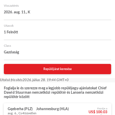
Visszatérés
2026. aug. 11., K
Utasok
1 Felnőtt
Class
Gazdaság
Repülőjárat keresése
Utolsó frissítés
2026. július 28. 19:44 GMT+0
Foglalja le és szerezze meg a legjobb repülőjegy-ajánlatokat Chief
Dawid Stuurman nemzetközi repülőtér és Lanseria nemzetközi
repülőtér között
Gqeberha (PLZ)
Johannesburg (HLA)
Kezdje a
US$ 100.03
aug. 6., Cs
Közvetlen