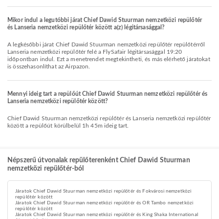
Mikor indul a legutóbbi járat Chief Dawid Stuurman nemzetközi repülőtér
és Lanseria nemzetközi repülőtér között a(z) légitársasággal?
A legkésőbbi járat Chief Dawid Stuurman nemzetközi repülőtér repülőtérről
Lanseria nemzetközi repülőtér felé a FlySafair légitársasággal 19:20
időpontban indul. Ezt a menetrendet megtekintheti, és más elérhető járatokat
is összehasonlíthat az Airpazon.
Mennyi ideig tart a repülőút Chief Dawid Stuurman nemzetközi repülőtér és
Lanseria nemzetközi repülőtér között?
Chief Dawid Stuurman nemzetközi repülőtér és Lanseria nemzetközi repülőtér
között a repülőút körülbelül 1h 45m ideig tart.
Népszerű útvonalak repülőterenként Chief Dawid Stuurman
nemzetközi repülőtér-ból
Járatok Chief Dawid Stuurman nemzetközi repülőtér és Fokvárosi nemzetközi
repülőtér között
Járatok Chief Dawid Stuurman nemzetközi repülőtér és OR Tambo nemzetközi
repülőtér között
Járatok Chief Dawid Stuurman nemzetközi repülőtér és King Shaka International