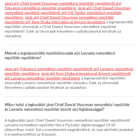
járat a(z) Chief Dawid Stuurman nemzetközi repülőtér repülőtérről a(z)
Fokvárosi nemzetközi repülőtér repülőtérre
,
járat a(z) Chief Dawid Stuurman
nemzetközi repülőtér repülőtérről a(z) OR Tambo nemzetközi repülőtér
repülőtérre
,
járat a(z) Chief Dawid Stuurman nemzetközi repülőtér
repülőtérről a(z) King Shaka International Airport repülőtérre
a legnépszerűbb
repülőtéri útvonalak a Chief Dawid Stuurman nemzetközi repülőtér
repülőtérről. Ezek az útvonalak kényelmes csatlakozásokat kínálnak az
utazáshoz.
Melyek a legnépszerűbb repülőútvonalak a(z) Lanseria nemzetközi
repülőtér repülőtérre?
járat a(z) Fokvárosi nemzetközi repülőtér repülőtérről a(z) Lanseria nemzetközi
repülőtér repülőtérre
,
járat a(z) King Shaka International Airport repülőtérről
a(z) Lanseria nemzetközi repülőtér repülőtérre
a legnépszerűbb repülőtéri
útvonalak Lanseria nemzetközi repülőtér irányába. Ezek az útvonalak
kényelmes csatlakozásokat kínálnak az utazáshoz.
Mikor indul a legkorábbi járat Chief Dawid Stuurman nemzetközi repülőtér
és Lanseria nemzetközi repülőtér között a(z) légitársasággal?
A legkorábbi járat Chief Dawid Stuurman nemzetközi repülőtér repülőtérről
Lanseria nemzetközi repülőtér felé a FlySafair légitársasággal 19:20
időpontban indul. Ezt a menetrendet megtekintheti, és más elérhető járatokat
is összehasonlíthat az Airpazon.