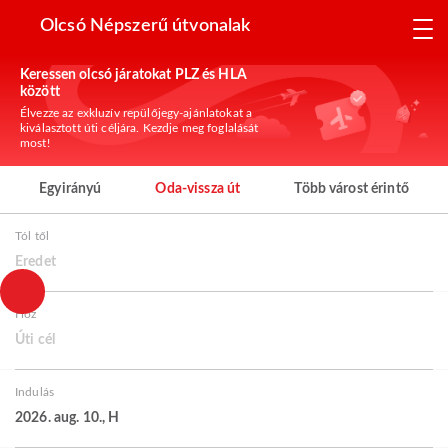
Olcsó Népszerű útvonalak
Keressen olcsó járatokat PLZ és HLA
között
Élvezze az exkluzív repülőjegy-ajánlatokat a
kiválasztott úti céljára. Kezdje meg foglalását
most!
Egyirányú
Oda-vissza út
Több várost érintő
Tól től
Eredet
Hoz
Úti cél
Indulás
2026. aug. 10., H