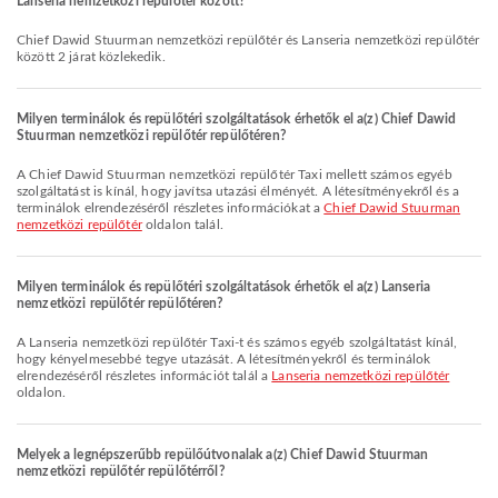
Lanseria nemzetközi repülőtér között?
Chief Dawid Stuurman nemzetközi repülőtér és Lanseria nemzetközi repülőtér
között 2 járat közlekedik.
Milyen terminálok és repülőtéri szolgáltatások érhetők el a(z) Chief Dawid
Stuurman nemzetközi repülőtér repülőtéren?
A Chief Dawid Stuurman nemzetközi repülőtér Taxi mellett számos egyéb
szolgáltatást is kínál, hogy javítsa utazási élményét. A létesítményekről és a
terminálok elrendezéséről részletes információkat a
Chief Dawid Stuurman
nemzetközi repülőtér
oldalon talál.
Milyen terminálok és repülőtéri szolgáltatások érhetők el a(z) Lanseria
nemzetközi repülőtér repülőtéren?
A Lanseria nemzetközi repülőtér Taxi-t és számos egyéb szolgáltatást kínál,
hogy kényelmesebbé tegye utazását. A létesítményekről és terminálok
elrendezéséről részletes információt talál a
Lanseria nemzetközi repülőtér
oldalon.
Melyek a legnépszerűbb repülőútvonalak a(z) Chief Dawid Stuurman
nemzetközi repülőtér repülőtérről?