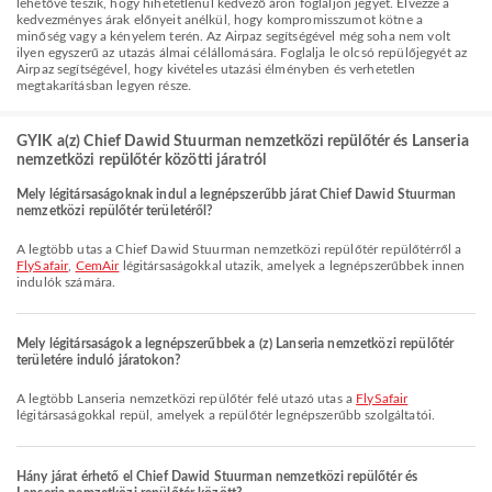
lehetővé teszik, hogy hihetetlenül kedvező áron foglaljon jegyet. Élvezze a
kedvezményes árak előnyeit anélkül, hogy kompromisszumot kötne a
minőség vagy a kényelem terén. Az Airpaz segítségével még soha nem volt
ilyen egyszerű az utazás álmai célállomására. Foglalja le olcsó repülőjegyét az
Airpaz segítségével, hogy kivételes utazási élményben és verhetetlen
megtakarításban legyen része.
GYIK a(z) Chief Dawid Stuurman nemzetközi repülőtér és Lanseria
nemzetközi repülőtér közötti járatról
Mely légitársaságoknak indul a legnépszerűbb járat Chief Dawid Stuurman
nemzetközi repülőtér területéről?
A legtöbb utas a Chief Dawid Stuurman nemzetközi repülőtér repülőtérről a
FlySafair
,
CemAir
légitársaságokkal utazik, amelyek a legnépszerűbbek innen
indulók számára.
Mely légitársaságok a legnépszerűbbek a (z) Lanseria nemzetközi repülőtér
területére induló járatokon?
A legtöbb Lanseria nemzetközi repülőtér felé utazó utas a
FlySafair
légitársaságokkal repül, amelyek a repülőtér legnépszerűbb szolgáltatói.
Hány járat érhető el Chief Dawid Stuurman nemzetközi repülőtér és