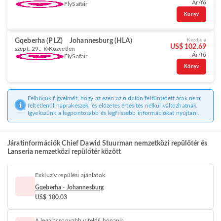
Ár/fő
FlySafair
Könyv
Gqeberha (PLZ)
Johannesburg (HLA)
Kezdje a
US$ 102.69
szept. 29., K
Közvetlen
Ár/fő
FlySafair
Könyv
Felhívjuk figyelmét, hogy az ezen az oldalon feltüntetett árak nem
feltétlenül naprakészek, és előzetes értesítés nélkül változhatnak.
Igyekszünk a legpontosabb és legfrissebb információkat nyújtani.
Járatinformációk Chief Dawid Stuurman nemzetközi repülőtér és
Lanseria nemzetközi repülőtér között
Exkluzív repülési ajánlatok
Gqeberha - Johannesburg
US$ 100.03
A legalacsonyabb viteldíj hónapja