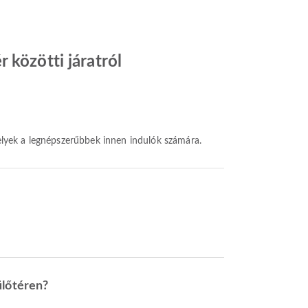
 közötti járatról
elyek a legnépszerűbbek innen indulók számára.
ülőtéren?