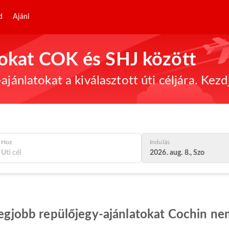
d
Ajánl
tokat COK és SHJ között
ajánlatokat a kiválasztott úti céljára. Kez
Hoz
Indulás
2026. aug. 8., Szo
 legjobb repülőjegy-ajánlatokat Cochin ne