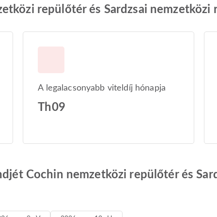
tközi repülőtér és Sardzsai nemzetközi 
A legalacsonyabb viteldíj hónapja
Th09
ndjét Cochin nemzetközi repülőtér és Sar