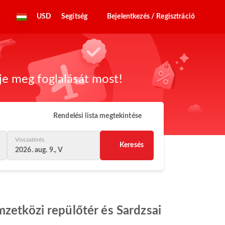
USD
Segítség
Bejelentkezés / Regisztráció
dje meg foglalását most!
Rendelési lista megtekintése
Visszatérés
Keresés
2026. aug. 9., V
mzetközi repülőtér és Sardzsai