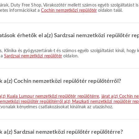
zletes információkat a
Cochin nemzetközi repülőtér
oldalon talál.
atások érhetők el a(z) Sardzsai nemzetközi repülőtér re
l a
Sardzsai nemzetközi repülőtér
oldalon.
 a(z) Cochin nemzetközi repülőtér repülőtérről?
 a(z) Kuala Lumpur nemzetközi repülőtér repülőtérre
,
járat a(z) Cochin n
nemzetközi repülőtér repülőtérről a(z) Maszkati nemzetközi repülőtér rep
tvonalak kényelmes csatlakozásokat kínálnak az utazáshoz.
 a(z) Sardzsai nemzetközi repülőtér repülőtérre?