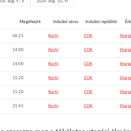
26. aug. 9., V
2026. aug. 10., H
Megérkezik
Indulási város
Indulási repülőtér
Érk
06:25
Kochi
COK
Sharj
14:00
Kochi
COK
Sharj
14:00
Kochi
COK
Sharj
15:20
Kochi
COK
Sharj
15:20
Kochi
COK
Sharj
21:45
Kochi
COK
Sharj