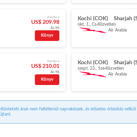
Kezdje a
Kochi (COK)
Sharjah (
US$ 209.98
okt. 1., Cs
Közvetlen
Ár/fő
Air Arabia
Könyv
Kezdje a
Kochi (COK)
Sharjah (
US$ 210.01
szept. 23., Sze
Közvetlen
Ár/fő
Air Arabia
Könyv
eltüntetett árak nem feltétlenül naprakészek, és előzetes értesítés nélkü
jtani.