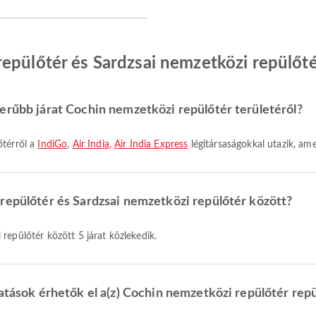
epülőtér és Sardzsai nemzetközi repülőtér
erűbb járat Cochin nemzetközi repülőtér területéről?
őtérről a
IndiGo
,
Air India
,
Air India Express
légitársaságokkal utazik, am
repülőtér és Sardzsai nemzetközi repülőtér között?
repülőtér között 5 járat közlekedik.
tatások érhetők el a(z) Cochin nemzetközi repülőtér rep