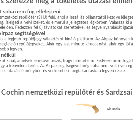
 és szerezze meg a tökéletes utazási élmén
t soha nem fog elfelejteni
mzetközi repülőtér (SHJ) felé, ahol a leszállás pillanatától kezdve lélegz
, ízlelgeti a helyi ízeket, és elmerül a jellegzetes légkörben. Válassza k
elően. Fedezzen fel új távlatokat szeretteivel, és tegye nyaralását igazán
Airpaz segítségével
a legjobb repülőjegy-választékot kínáló platform. Az Airpaz könnyen kez
gfelelő repülőjegyeket. Akár egy last minute kiruccanást, akár egy jól át
esebb legyen.
nélkül
okat kínál, amelyek lehetővé teszik, hogy hihetetlenül kedvező áron fogla
a kényelem terén. Az Airpaz segítségével még soha nem volt ilyen egysz
teles utazási élményben és verhetetlen megtakarításban legyen része.
ja Cochin nemzetközi repülőtér és Sardzsa
Air India