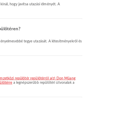
pülőtéren?
emzetközi repülőtér repülőtérről a(z) Don Müang
ülőtérre
a legnépszerűbb repülőtéri útvonalak a