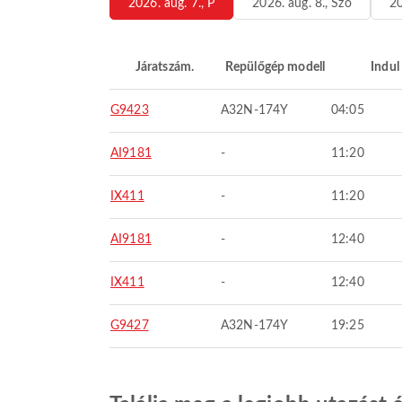
2026. aug. 7., P
2026. aug. 8., Szo
20
Járatszám.
Repülőgép modell
Indul
G9423
A32N-174Y
04:05
AI9181
-
11:20
IX411
-
11:20
AI9181
-
12:40
IX411
-
12:40
G9427
A32N-174Y
19:25