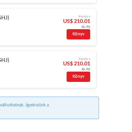
Kezdje a
SHJ)
US$ 210.01
Ár/fő
Könyv
Kezdje a
SHJ)
US$ 210.01
Ár/fő
Könyv
l változhatnak. Igyekszünk a