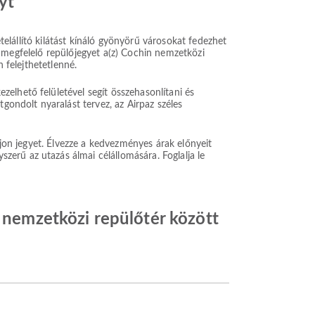
yt
etelállító kilátást kínáló gyönyörű városokat fedezhet
i a megfelelő repülőjegyet a(z) Cochin nemzetközi
 felejthetetlenné.
elhető felületével segít összehasonlítani és
gondolt nyaralást tervez, az Airpaz széles
ljon jegyet. Élvezze a kedvezményes árak előnyeit
erű az utazás álmai célállomására. Foglalja le
i nemzetközi repülőtér között