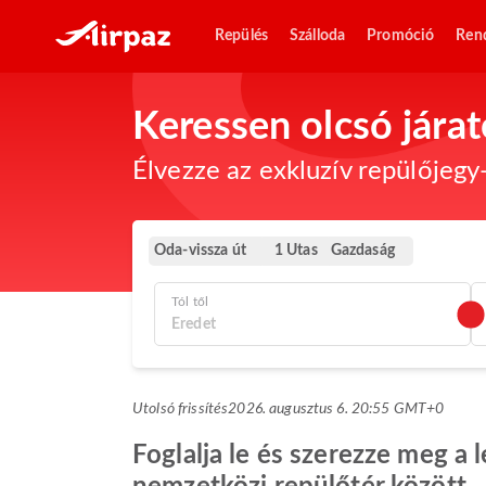
Repülés
Szálloda
Promóció
Ren
Keressen olcsó jára
Élvezze az exkluzív repülőjegy-
Oda-vissza út
Gazdaság
1 Utas
Tól től
Utolsó frissítés
2026. augusztus 6. 20:55 GMT+0
Foglalja le és szerezze meg a