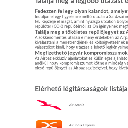
Találja meg a legjobb utazást
Fedezzen fel egy olyan kalandot, amelye
Induljon el egy figyelemre méltó utazásra Sardzsai ne
fel. Képzelje el magát, amint nyüzsgő utcákon bolyong
repülőtér (COK) repülőtérről, az Ön igényeinek megfel
Találja meg a tökéletes repülőjegyet az 
A zökkenőmentes utazási élmény érdekében az Airpaz 
kiválasztani a menetrendjének és költségvetésének me
választékot kínál, hogy utazása a lehető legkényelm
Megfizethető jegyár kompromisszumok 
Az Airpaz exkluzív ajánlatokat és különleges ajánlat
anélkül, hogy kompromisszumot kötne a minőség vagy 
olcsó repülőjegyét az Airpaz segítségével, hogy kivé
Elérhető légitársaságok listá
Air Arabia
Air India Express