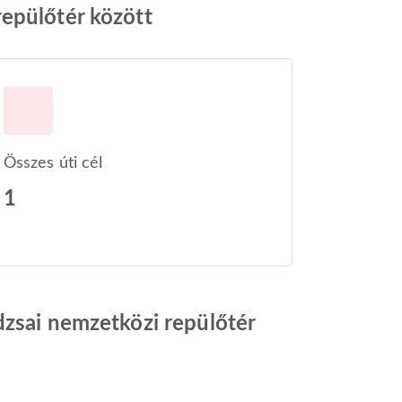
repülőtér között
Összes úti cél
1
dzsai nemzetközi repülőtér