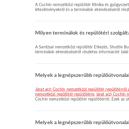
A Cochin nemzetközi repülőtér Klinika és gyógyszertárak, Duty Free Shop, Várakozótér mellett számos egyéb szolgáltatást is kínál, hogy javítsa utazási élményét. A
létesítményekről és a terminálok elrendezéséről rés
Milyen terminálok és repülőtéri szolgált
A Sardzsai nemzetközi repülőtér Étkezés, Shuttle Bus, Klinika és gyógyszertárak-t és számos egyéb szolgáltatást kínál, hogy kényelmesebbé tegye utazását. A létesítményekről és
terminálok elrendezéséről részletes információt talá
Melyek a legnépszerűbb repülőútvonalak
járat a(z) Cochin nemzetközi repülőtér repülőtérről
nemzetközi repülőtér repülőtérre
,
járat a(z) Cochin 
Cochin nemzetközi repülőtér repülőtérről. Ezek az ú
Melyek a legnépszerűbb repülőútvonalak