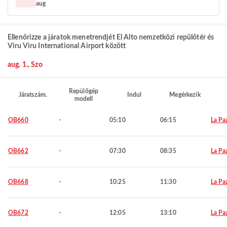
aug
Ellenőrizze a járatok menetrendjét El Alto nemzetközi repülőtér és
Viru Viru International Airport között
aug. 1., Szo
Repülőgép
Járatszám.
Indul
Megérkezik
modell
OB660
-
05:10
06:15
La Pa
OB662
-
07:30
08:35
La Pa
OB668
-
10:25
11:30
La Pa
OB672
-
12:05
13:10
La Pa