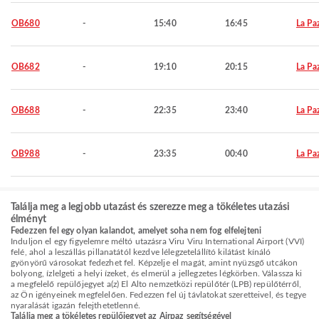
OB680
-
15:40
16:45
La Pa
OB682
-
19:10
20:15
La Pa
OB688
-
22:35
23:40
La Pa
OB988
-
23:35
00:40
La Pa
Találja meg a legjobb utazást és szerezze meg a tökéletes utazási
élményt
Fedezzen fel egy olyan kalandot, amelyet soha nem fog elfelejteni
Induljon el egy figyelemre méltó utazásra Viru Viru International Airport (VVI)
felé, ahol a leszállás pillanatától kezdve lélegzetelállító kilátást kínáló
gyönyörű városokat fedezhet fel. Képzelje el magát, amint nyüzsgő utcákon
bolyong, ízlelgeti a helyi ízeket, és elmerül a jellegzetes légkörben. Válassza ki
a megfelelő repülőjegyet a(z) El Alto nemzetközi repülőtér (LPB) repülőtérről,
az Ön igényeinek megfelelően. Fedezzen fel új távlatokat szeretteivel, és tegye
nyaralását igazán felejthetetlenné.
Találja meg a tökéletes repülőjegyet az Airpaz segítségével