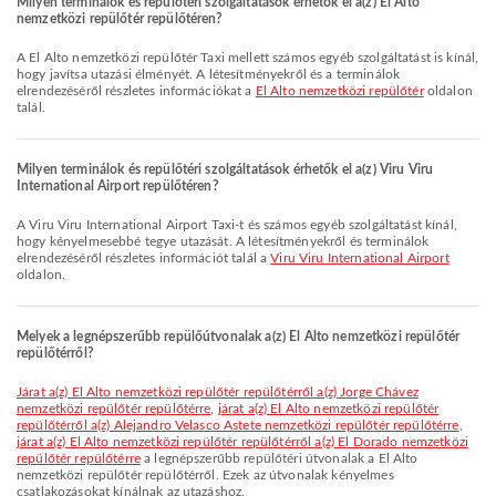
Milyen terminálok és repülőtéri szolgáltatások érhetők el a(z) El Alto
nemzetközi repülőtér repülőtéren?
A El Alto nemzetközi repülőtér Taxi mellett számos egyéb szolgáltatást is kínál,
hogy javítsa utazási élményét. A létesítményekről és a terminálok
elrendezéséről részletes információkat a
El Alto nemzetközi repülőtér
oldalon
talál.
Milyen terminálok és repülőtéri szolgáltatások érhetők el a(z) Viru Viru
International Airport repülőtéren?
A Viru Viru International Airport Taxi-t és számos egyéb szolgáltatást kínál,
hogy kényelmesebbé tegye utazását. A létesítményekről és terminálok
elrendezéséről részletes információt talál a
Viru Viru International Airport
oldalon.
Melyek a legnépszerűbb repülőútvonalak a(z) El Alto nemzetközi repülőtér
repülőtérről?
járat a(z) El Alto nemzetközi repülőtér repülőtérről a(z) Jorge Chávez
nemzetközi repülőtér repülőtérre
,
járat a(z) El Alto nemzetközi repülőtér
repülőtérről a(z) Alejandro Velasco Astete nemzetközi repülőtér repülőtérre
,
járat a(z) El Alto nemzetközi repülőtér repülőtérről a(z) El Dorado nemzetközi
repülőtér repülőtérre
a legnépszerűbb repülőtéri útvonalak a El Alto
nemzetközi repülőtér repülőtérről. Ezek az útvonalak kényelmes
csatlakozásokat kínálnak az utazáshoz.