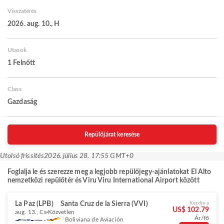
Visszatérés
2026. aug. 10., H
Utasok
1 Felnőtt
Class
Gazdaság
Repülőjárat keresése
Utolsó frissítés
2026. július 28. 17:55 GMT+0
Foglalja le és szerezze meg a legjobb repülőjegy-ajánlatokat El Alto
nemzetközi repülőtér és Viru Viru International Airport között
La Paz (LPB)
Santa Cruz de la Sierra (VVI)
Kezdje a
US$ 102.79
aug. 13., Cs
Közvetlen
Ár/fő
Boliviana de Aviación