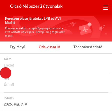
Olcsó Népszerű útvonalak
Keressen olcsó járatokat LPB és VVI
között
Élvezze az exkluzív repülőjegy-ajánlatokat a
kiválasztott úti céljára. Kezdje meg foglalását
most!
Egyirányú
Oda-vissza út
Több várost érintő
Tól től
Eredet
Hoz
Úti cél
Indulás
2026. aug. 9., V