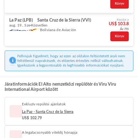
Könyv
La Paz (LPB)
Santa Cruz de la Sierra (VVI)
Kezdje a
US$ 103.8
aug. 19., Sze
Közvetlen
Ár/fő
Boliviana de Aviación
Könyv
Felhívjuk figyelmét, hogy az ezen az oldalon feltüntetett árak nem
feltétlenül naprakészek, és előzetes értesítés nélkül változhatnak.
Igyekszünk a legpontosabb és legfrissebb információkat nyújtani.
Járatinformációk El Alto nemzetközi repülőtér és Viru Viru
International Airport között
Exkluzív repülési ajánlatok
La Paz - Santa Cruz de la Sierra
US$ 102.79
A legalacsonyabb viteldíj hónapja