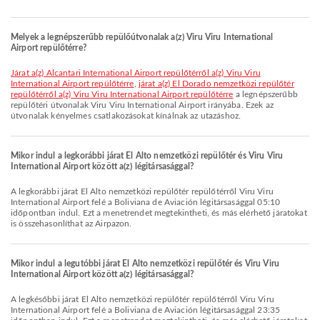
Melyek a legnépszerűbb repülőútvonalak a(z) Viru Viru International
Airport repülőtérre?
járat a(z) Alcantari International Airport repülőtérről a(z) Viru Viru
International Airport repülőtérre
,
járat a(z) El Dorado nemzetközi repülőtér
repülőtérről a(z) Viru Viru International Airport repülőtérre
a legnépszerűbb
repülőtéri útvonalak Viru Viru International Airport irányába. Ezek az
útvonalak kényelmes csatlakozásokat kínálnak az utazáshoz.
Mikor indul a legkorábbi járat El Alto nemzetközi repülőtér és Viru Viru
International Airport között a(z) légitársasággal?
A legkorábbi járat El Alto nemzetközi repülőtér repülőtérről Viru Viru
International Airport felé a Boliviana de Aviación légitársasággal 05:10
időpontban indul. Ezt a menetrendet megtekintheti, és más elérhető járatokat
is összehasonlíthat az Airpazon.
Mikor indul a legutóbbi járat El Alto nemzetközi repülőtér és Viru Viru
International Airport között a(z) légitársasággal?
A legkésőbbi járat El Alto nemzetközi repülőtér repülőtérről Viru Viru
International Airport felé a Boliviana de Aviación légitársasággal 23:35