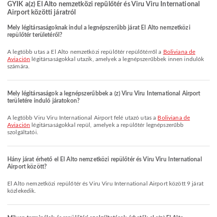
GYIK a(z) El Alto nemzetközi repülőtér és Viru Viru International
Airport közötti járatról
Mely légitársaságoknak indul a legnépszerűbb járat El Alto nemzetközi
repülőtér területéről?
A legtöbb utas a El Alto nemzetközi repülőtér repülőtérről a
Boliviana de
Aviación
légitársaságokkal utazik, amelyek a legnépszerűbbek innen indulók
számára.
Mely légitársaságok a legnépszerűbbek a (z) Viru Viru International Airport
területére induló járatokon?
A legtöbb Viru Viru International Airport felé utazó utas a
Boliviana de
Aviación
légitársaságokkal repül, amelyek a repülőtér legnépszerűbb
szolgáltatói.
Hány járat érhető el El Alto nemzetközi repülőtér és Viru Viru International
Airport között?
El Alto nemzetközi repülőtér és Viru Viru International Airport között 9 járat
közlekedik.