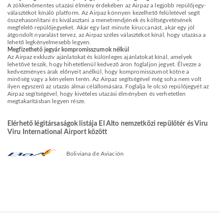
A zökkenőmentes utazási élmény érdekében az Airpaz a legjobb repülőjegy-
választékot kínáló platform. Az Airpaz könnyen kezelhető felületével segít
összehasonlítani és kiválasztani a menetrendjének és költségvetésének
megfelelő repülőjegyeket. Akár egy last minute kiruccanást, akár egy jól
átgondolt nyaralást tervez, az Airpaz széles választékot kínál, hogy utazása a
lehető legkényelmesebb legyen.
Megfizethető jegyár kompromisszumok nélkül
Az Airpaz exkluzív ajánlatokat és különleges ajánlatokat kínál, amelyek
lehetővé teszik, hogy hihetetlenül kedvező áron foglaljon jegyet. Élvezze a
kedvezményes árak előnyeit anélkül, hogy kompromisszumot kötne a
minőség vagy a kényelem terén. Az Airpaz segítségével még soha nem volt
ilyen egyszerű az utazás álmai célállomására. Foglalja le olcsó repülőjegyét az
Airpaz segítségével, hogy kivételes utazási élményben és verhetetlen
megtakarításban legyen része.
Elérhető légitársaságok listája El Alto nemzetközi repülőtér és Viru
Viru International Airport között
Boliviana de Aviación