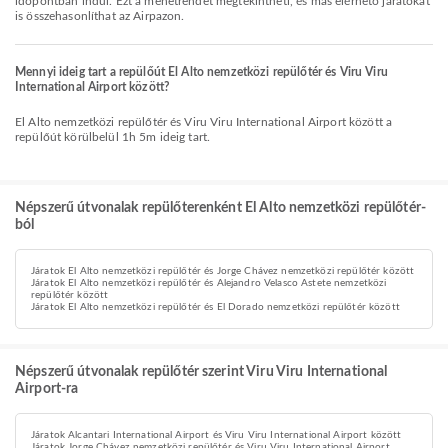
időpontban indul. Ezt a menetrendet megtekintheti, és más elérhető járatokat
is összehasonlíthat az Airpazon.
Mennyi ideig tart a repülőút El Alto nemzetközi repülőtér és Viru Viru
International Airport között?
El Alto nemzetközi repülőtér és Viru Viru International Airport között a
repülőút körülbelül 1h 5m ideig tart.
Népszerű útvonalak repülőterenként El Alto nemzetközi repülőtér-
ból
Járatok El Alto nemzetközi repülőtér és Jorge Chávez nemzetközi repülőtér között
Járatok El Alto nemzetközi repülőtér és Alejandro Velasco Astete nemzetközi
repülőtér között
Járatok El Alto nemzetközi repülőtér és El Dorado nemzetközi repülőtér között
Népszerű útvonalak repülőtér szerint Viru Viru International
Airport-ra
Járatok Alcantari International Airport és Viru Viru International Airport között
Járatok Jorge Chávez nemzetközi repülőtér és Viru Viru International Airport