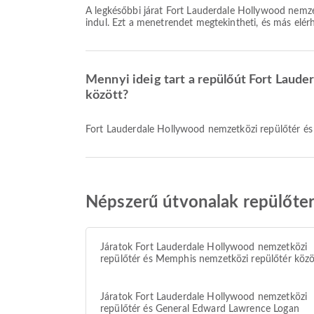
A legkésőbbi járat Fort Lauderdale Hollywood nemzetközi repülőtér repülőtérről John Fitzgerald Kennedy nemzetközi repülőtér felé a JetBlue légitársasággal 22:15 időpontban
indul. Ezt a menetrendet megtekintheti, és más elérh
Mennyi ideig tart a repülőút Fort Laud
között?
Fort Lauderdale Hollywood nemzetközi repülőtér és 
Népszerű útvonalak repülőter
Járatok Fort Lauderdale Hollywood nemzetközi
repülőtér és Memphis nemzetközi repülőtér közö
Járatok Fort Lauderdale Hollywood nemzetközi
repülőtér és General Edward Lawrence Logan