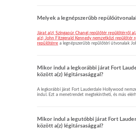
Melyek a legnépszerűbb repülőútvonalak
járat a(z) Szingapúr Changi repülőtér repülőtérről 
a(z) John Fitzgerald Kennedy nemzetközi repülőtér r
repülőtérre
a legnépszerűbb repülőtéri útvonalak Jo
Mikor indul a legkorábbi járat Fort La
között a(z) légitársasággal?
A legkorábbi járat Fort Lauderdale Hollywood nemzetközi repülőtér repülőtérről John Fitzgerald Kennedy nemzetközi repülőtér felé a JetBlue légitársasággal 06:00 időpontban
indul. Ezt a menetrendet megtekintheti, és más elérh
Mikor indul a legutóbbi járat Fort Laud
között a(z) légitársasággal?