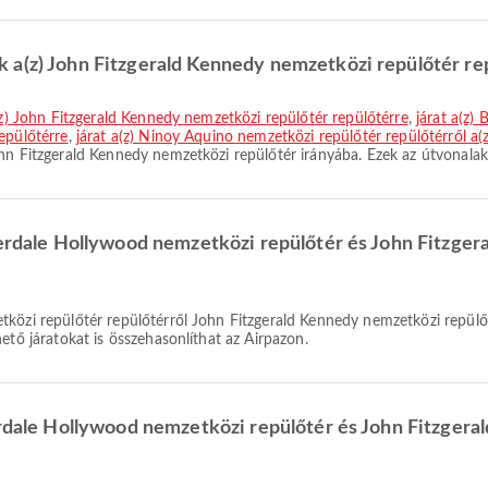
 a(z) John Fitzgerald Kennedy nemzetközi repülőtér re
a(z) John Fitzgerald Kennedy nemzetközi repülőtér repülőtérre
,
járat a(z)
epülőtérre
,
járat a(z) Ninoy Aquino nemzetközi repülőtér repülőtérről a
hn Fitzgerald Kennedy nemzetközi repülőtér irányába. Ezek az útvonalak
uderdale Hollywood nemzetközi repülőtér és John Fitzge
ető járatokat is összehasonlíthat az Airpazon.
erdale Hollywood nemzetközi repülőtér és John Fitzger