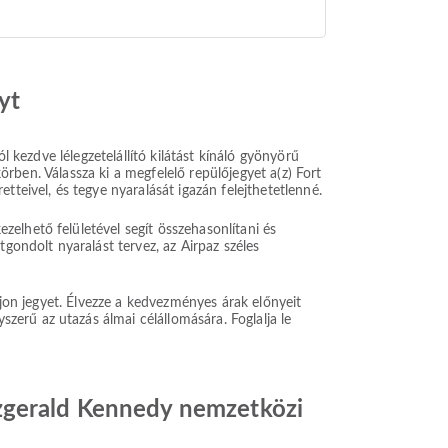
yt
l kezdve lélegzetelállító kilátást kínáló gyönyörű
körben. Válassza ki a megfelelő repülőjegyet a(z) Fort
teivel, és tegye nyaralását igazán felejthetetlenné.
elhető felületével segít összehasonlítani és
gondolt nyaralást tervez, az Airpaz széles
ljon jegyet. Élvezze a kedvezményes árak előnyeit
erű az utazás álmai célállomására. Foglalja le
tzgerald Kennedy nemzetközi