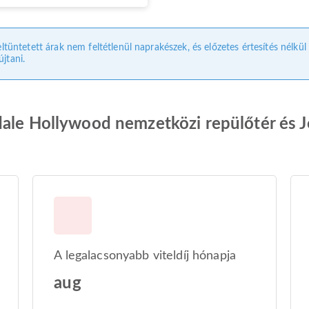
eltüntetett árak nem feltétlenül naprakészek, és előzetes értesítés nélkü
jtani.
dale Hollywood nemzetközi repülőtér és 
A legalacsonyabb viteldíj hónapja
aug