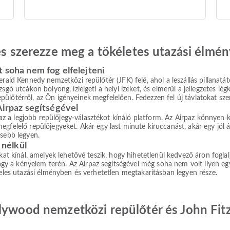
 és szerezze meg a tökéletes utazási élmén
t soha nem fog elfelejteni
rald Kennedy nemzetközi repülőtér (JFK) felé, ahol a leszállás pillanatátó
gő utcákon bolyong, ízlelgeti a helyi ízeket, és elmerül a jellegzetes lég
lőtérről, az Ön igényeinek megfelelően. Fedezzen fel új távlatokat szeret
Airpaz segítségével
a legjobb repülőjegy-választékot kínáló platform. Az Airpaz könnyen kez
gfelelő repülőjegyeket. Akár egy last minute kiruccanást, akár egy jól át
esebb legyen.
nélkül
okat kínál, amelyek lehetővé teszik, hogy hihetetlenül kedvező áron fogla
a kényelem terén. Az Airpaz segítségével még soha nem volt ilyen egysz
teles utazási élményben és verhetetlen megtakarításban legyen része.
llywood nemzetközi repülőtér és John Fi