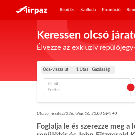
Repülés
Szálloda
Promóció
Ren
Keressen olcsó jára
Élvezze az exkluzív repülőjegy-
Oda-vissza út
Gazdaság
1 Utas
Tól től
Utolsó frissítés
2026. július 16. 20:00 GMT+0
Foglalja le és szerezze meg a