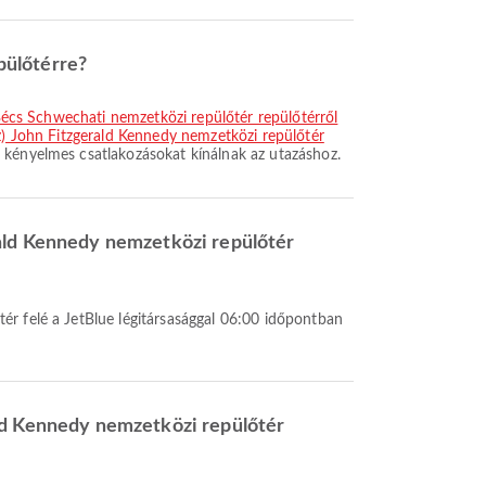
pülőtérre?
 Bécs Schwechati nemzetközi repülőtér repülőtérről
(z) John Fitzgerald Kennedy nemzetközi repülőtér
 kényelmes csatlakozásokat kínálnak az utazáshoz.
rald Kennedy nemzetközi repülőtér
ald Kennedy nemzetközi repülőtér