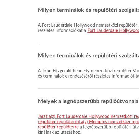
Milyen terminálok és repülőtéri szolgál
A Fort Lauderdale Hollywood nemzetközi repülőtér mellett számos egyéb szolgáltatást is kínál, hogy javítsa utazási élményét. A létesítményekről és a terminálok elrendezéséről
részletes információkat a
Fort Lauderdale Hollywoo
Milyen terminálok és repülőtéri szolgál
A John Fitzgerald Kennedy nemzetközi repülőtér Vonat, Imaterem, Parkolóhelyek-t és számos egyéb szolgáltatást kínál, hogy kényelmesebbé tegye utazását. A létesítményekről
és terminálok elrendezéséről részletes információt ta
Melyek a legnépszerűbb repülőútvonalak
járat a(z) Fort Lauderdale Hollywood nemzetközi re
repülőtér repülőtérről a(z) Memphis nemzetközi repü
repülőtér repülőtérre
a legnépszerűbb repülőtéri útv
kínálnak az utazáshoz.