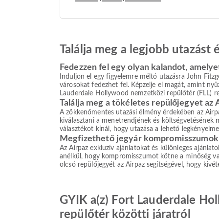
Találja meg a legjobb utazást
Fedezzen fel egy olyan kalandot, amelye
Induljon el egy figyelemre méltó utazásra John Fitzge
városokat fedezhet fel. Képzelje el magát, amint nyüzs
Lauderdale Hollywood nemzetközi repülőtér (FLL) repü
Találja meg a tökéletes repülőjegyet az 
A zökkenőmentes utazási élmény érdekében az Airpaz 
kiválasztani a menetrendjének és költségvetésének me
választékot kínál, hogy utazása a lehető legkényelm
Megfizethető jegyár kompromisszumok 
Az Airpaz exkluzív ajánlatokat és különleges ajánlat
anélkül, hogy kompromisszumot kötne a minőség vagy 
olcsó repülőjegyét az Airpaz segítségével, hogy kivé
GYIK a(z) Fort Lauderdale Ho
repülőtér közötti járatról