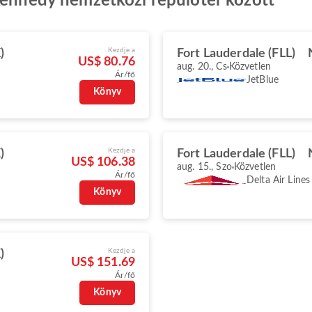
 Kennedy nemzetközi repülőtér között
Kezdje a
)
Fort Lauderdale (FLL)
US$ 80.76
aug. 20., Cs
Közvetlen
Ár/fő
JetBlue
Könyv
Kezdje a
)
Fort Lauderdale (FLL)
US$ 106.38
aug. 15., Szo
Közvetlen
Ár/fő
Delta Air Lines
Könyv
Kezdje a
)
US$ 151.69
Ár/fő
Könyv