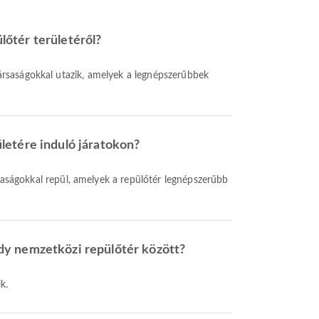
lőtér területéről?
ársaságokkal utazik, amelyek a legnépszerűbbek
letére induló járatokon?
saságokkal repül, amelyek a repülőtér legnépszerűbb
dy nemzetközi repülőtér között?
k.