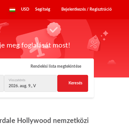
USD
Segítség
Bejelentkezés / Regisztráció
dje meg foglalását most!
Rendelési lista megtekintése
Visszatérés
Keresés
2026. aug. 9., V
derdale Hollywood nemzetközi