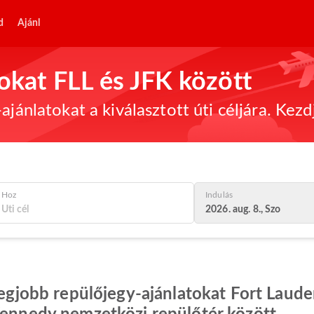
d
Ajánl
tokat FLL és JFK között
ajánlatokat a kiválasztott úti céljára. Kez
Hoz
Indulás
2026. aug. 8., Szo
 legjobb repülőjegy-ajánlatokat Fort Lau