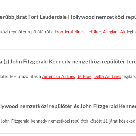
erűbb járat Fort Lauderdale Hollywood nemzetközi repü
közi repülőtér repülőtérről a
Frontier Airlines
,
JetBlue
,
Allegiant Air
légit
 (z) John Fitzgerald Kennedy nemzetközi repülőtér terü
őtér felé utazó utas a
American Airlines
,
JetBlue
,
Delta Air Lines
légitár
ollywood nemzetközi repülőtér és John Fitzgerald Kenne
John Fitzgerald Kennedy nemzetközi repülőtér között 11 járat közlekedi