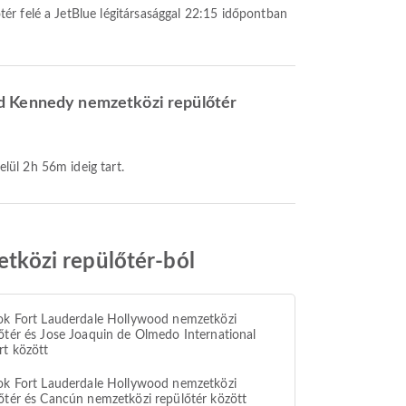
ald Kennedy nemzetközi repülőtér
lül 2h 56m ideig tart.
tközi repülőtér-ból
ok Fort Lauderdale Hollywood nemzetközi
őtér és Jose Joaquin de Olmedo International
rt között
ok Fort Lauderdale Hollywood nemzetközi
őtér és Cancún nemzetközi repülőtér között