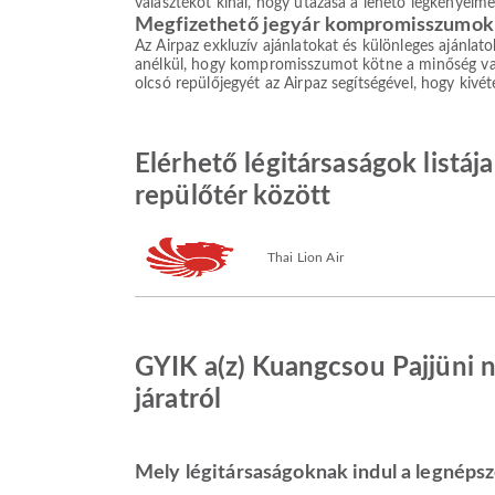
választékot kínál, hogy utazása a lehető legkényelm
Megfizethető jegyár kompromisszumok 
Az Airpaz exkluzív ajánlatokat és különleges ajánlat
anélkül, hogy kompromisszumot kötne a minőség vagy 
olcsó repülőjegyét az Airpaz segítségével, hogy kivé
Elérhető légitársaságok list
repülőtér között
Thai Lion Air
GYIK a(z) Kuangcsou Pajjüni 
járatról
Mely légitársaságoknak indul a legnépsz