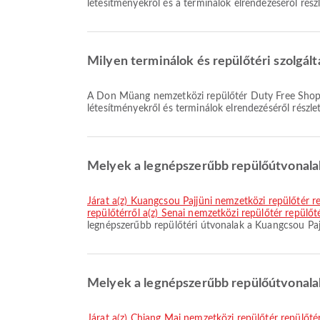
létesítményekről és a terminálok elrendezéséről rés
Milyen terminálok és repülőtéri szolgál
A Don Müang nemzetközi repülőtér Duty Free Shop, Shuttle Bus, Klinika és gyógyszertárak-t és számos egyéb szolgáltatást kínál, hogy kényelmesebbé tegye utazását. A
létesítményekről és terminálok elrendezéséről részle
Melyek a legnépszerűbb repülőútvonalak
járat a(z) Kuangcsou Pajjüni nemzetközi repülőtér 
repülőtérről a(z) Senai nemzetközi repülőtér repülőt
legnépszerűbb repülőtéri útvonalak a Kuangcsou Pajj
Melyek a legnépszerűbb repülőútvonala
járat a(z) Chiang Mai nemzetközi repülőtér repülőt