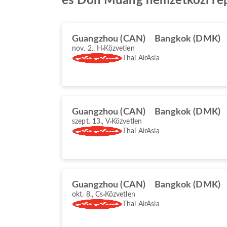
és Don Müang nemzetközi rep
Guangzhou (CAN)
Bangkok (DMK)
nov. 2., H
Közvetlen
Thai AirAsia
Guangzhou (CAN)
Bangkok (DMK)
szept. 13., V
Közvetlen
Thai AirAsia
Guangzhou (CAN)
Bangkok (DMK)
okt. 8., Cs
Közvetlen
Thai AirAsia