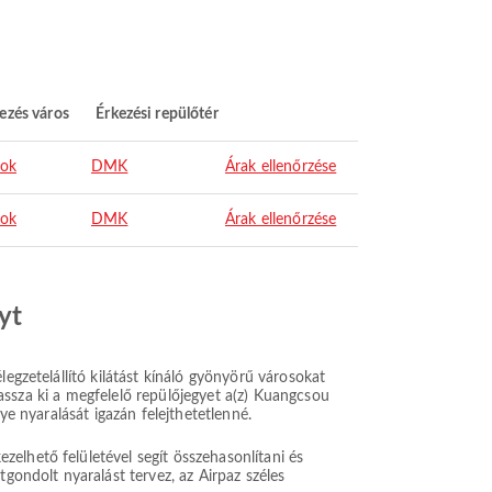
ezés város
Érkezési repülőtér
ok
DMK
Árak ellenőrzése
ok
DMK
Árak ellenőrzése
yt
egzetelállító kilátást kínáló gyönyörű városokat
álassza ki a megfelelő repülőjegyet a(z) Kuangcsou
ye nyaralását igazán felejthetetlenné.
elhető felületével segít összehasonlítani és
gondolt nyaralást tervez, az Airpaz széles