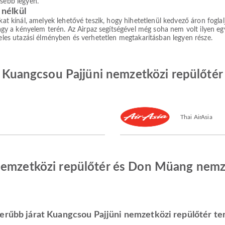
esebb legyen.
nélkül
okat kínál, amelyek lehetővé teszik, hogy hihetetlenül kedvező áron fogla
a kényelem terén. Az Airpaz segítségével még soha nem volt ilyen egysz
teles utazási élményben és verhetetlen megtakarításban legyen része.
ája Kuangcsou Pajjüni nemzetközi repülőt
Thai AirAsia
nemzetközi repülőtér és Don Müang nemze
erűbb járat Kuangcsou Pajjüni nemzetközi repülőtér ter