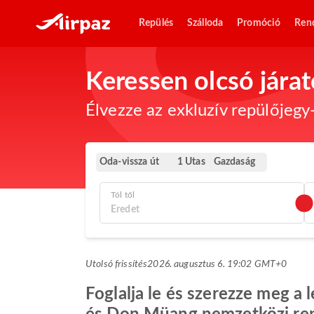
Repülés
Szálloda
Promóció
Ren
Keressen olcsó jár
Élvezze az exkluzív repülőjegy-
Oda-vissza út
Gazdaság
1 Utas
Tól től
Utolsó frissítés
2026. augusztus 6. 19:02 GMT+0
Foglalja le és szerezze meg a