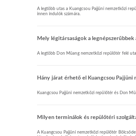
A legtöbb utas a Kuangcsou Pajjüni nemzetközi repü
innen indulók számára.
Mely légitársaságok a legnépszerűbbek 
A legtöbb Don Müang nemzetközi repülőtér felé ut
Hány járat érhető el Kuangcsou Pajjüni
Kuangcsou Pajjüni nemzetközi repülőtér és Don Müa
Milyen terminálok és repülőtéri szolgál
A Kuangcsou Pajjüni nemzetközi repülőtér Bölcsődei szoba, Duty Free Shop, Várakozótér mellett számos egyéb szolgáltatást is kínál, hogy javítsa utazási élményét. A