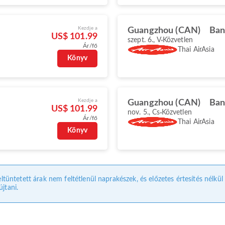
Kezdje a
Guangzhou (CAN)
Ban
US$ 101.99
szept. 6., V
Közvetlen
Ár/fő
Thai AirAsia
Könyv
Kezdje a
Guangzhou (CAN)
Ban
US$ 101.99
nov. 5., Cs
Közvetlen
Ár/fő
Thai AirAsia
Könyv
eltüntetett árak nem feltétlenül naprakészek, és előzetes értesítés nélkü
jtani.