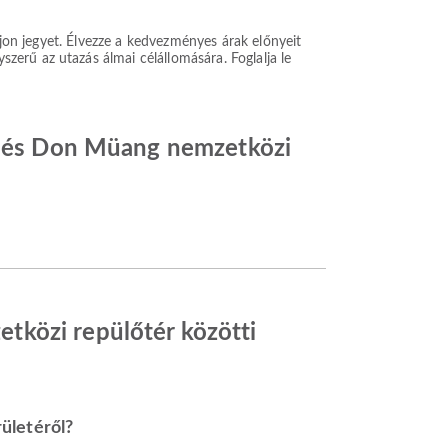
ljon jegyet. Élvezze a kedvezményes árak előnyeit
erű az utazás álmai célállomására. Foglalja le
ér és Don Müang nemzetközi
tközi repülőtér közötti
ületéről?