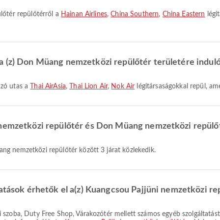
lőtér repülőtérről a
Hainan Airlines
,
China Southern
,
China Eastern
légi
a (z) Don Müang nemzetközi repülőtér területére induló
azó utas a
Thai AirAsia
,
Thai Lion Air
,
Nok Air
légitársaságokkal repül, ame
 nemzetközi repülőtér és Don Müang nemzetközi repülő
ng nemzetközi repülőtér között 3 járat közlekedik.
tatások érhetők el a(z) Kuangcsou Pajjüni nemzetközi re