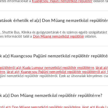
zletes információkat a
Kuangcsou Pajjüni nemzetközi repülőtér
oldalon ta
tatások érhetők el a(z) Don Müang nemzetközi repülőté
tes információt talál a
Don Müang nemzetközi repülőtér
oldalon.
 a(z) Kuangcsou Pajjüni nemzetközi repülőtér repülőté
repülőtérről a(z) Kuala Lumpur nemzetközi repülőtér repülőtérre
,
járat a(
érre
,
járat a(z) Kuangcsou Pajjüni nemzetközi repülőtér repülőtérről a(z)
üni nemzetközi repülőtér repülőtérről. Ezek az útvonalak kényelmes csa
k a(z) Don Müang nemzetközi repülőtér repülőtérre?
érről a(z) Don Müang nemzetközi repülőtér repülőtérre
,
járat a(z) Kuala 