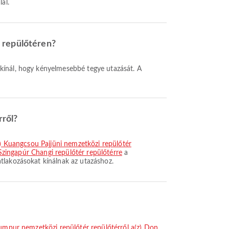
lál.
r repülőtéren?
rről?
z) Kuangcsou Pajjüni nemzetközi repülőtér
 Szingapúr Changi repülőtér repülőtérre
a
tlakozásokat kínálnak az utazáshoz.
Lumpur nemzetközi repülőtér repülőtérről a(z) Don