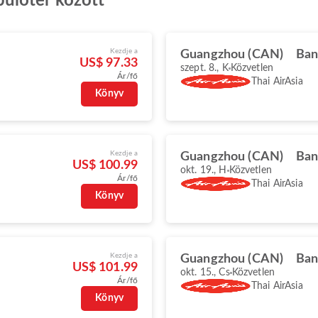
ülőtér között
Kezdje a
Guangzhou (CAN)
Ban
US$ 97.33
szept. 8., K
Közvetlen
Ár/fő
Thai AirAsia
Könyv
Kezdje a
Guangzhou (CAN)
Ban
US$ 100.99
okt. 19., H
Közvetlen
Ár/fő
Thai AirAsia
Könyv
Kezdje a
Guangzhou (CAN)
Ban
US$ 101.99
okt. 15., Cs
Közvetlen
Ár/fő
Thai AirAsia
Könyv