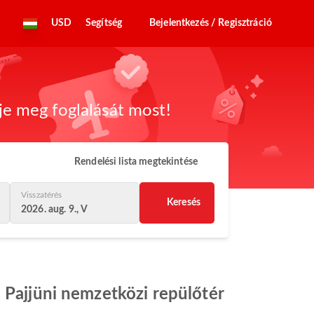
USD
Segítség
Bejelentkezés / Regisztráció
dje meg foglalását most!
Rendelési lista megtekintése
Visszatérés
Keresés
2026. aug. 9., V
 Pajjüni nemzetközi repülőtér