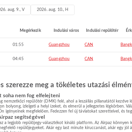
26. aug. 9., V
2026. aug. 10., H
Megérkezik
Indulási város
Indulási repülőtér
Érk
01:55
Guangzhou
CAN
Bangk
04:45
Guangzhou
CAN
Bangk
 és szerezze meg a tökéletes utazási élmén
t soha nem fog elfelejteni
nemzetközi repülőtér (DMK) felé, ahol a leszállás pillanatától kezdve lél
n bolyong, ízlelgeti a helyi ízeket, és elmerül a jellegzetes légkörben. V
n igényeinek megfelelően. Fedezzen fel új távlatokat szeretteivel, és teg
Airpaz segítségével
a legjobb repülőjegy-választékot kínáló platform. Az Airpaz könnyen kez
gfelelő repülőjegyeket. Akár egy last minute kiruccanást, akár egy jól át