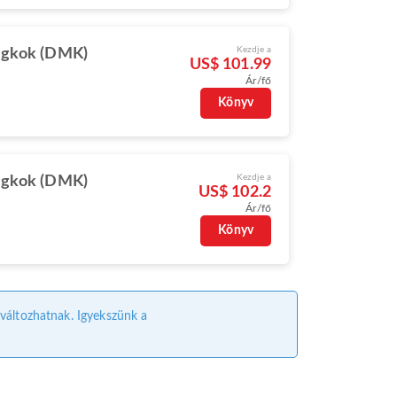
Kezdje a
gkok (DMK)
US$ 101.99
Ár/fő
Könyv
Kezdje a
gkok (DMK)
US$ 102.2
Ár/fő
Könyv
l változhatnak. Igyekszünk a