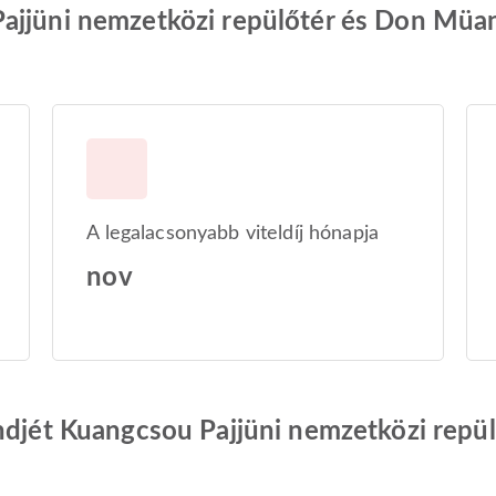
ajjüni nemzetközi repülőtér és Don Müa
A legalacsonyabb viteldíj hónapja
nov
endjét Kuangcsou Pajjüni nemzetközi rep