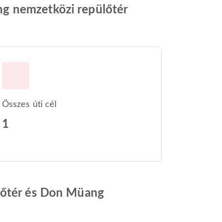
ng nemzetközi repülőtér
Összes úti cél
1
ülőtér és Don Müang