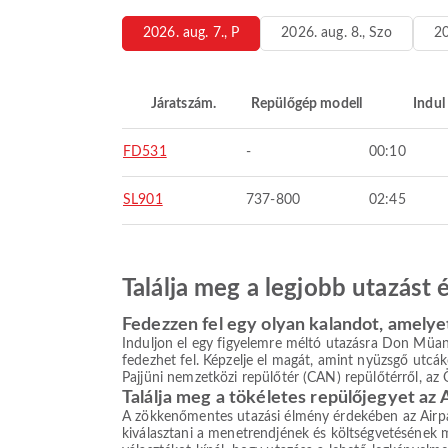
2026. aug. 7., P
2026. aug. 8., Szo
20
Járatszám.
Repülőgép modell
Indul
FD531
-
00:10
SL901
737-800
02:45
Találja meg a legjobb utazást
Fedezzen fel egy olyan kalandot, amelye
Induljon el egy figyelemre méltó utazásra Don Müang 
fedezhet fel. Képzelje el magát, amint nyüzsgő utcáko
Pajjüni nemzetközi repülőtér (CAN) repülőtérről, az Ö
Találja meg a tökéletes repülőjegyet az 
A zökkenőmentes utazási élmény érdekében az Airpaz 
kiválasztani a menetrendjének és költségvetésének me