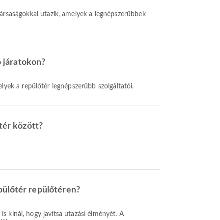
társaságokkal utazik, amelyek a legnépszerűbbek
 járatokon?
lyek a repülőtér legnépszerűbb szolgáltatói.
tér között?
pülőtér repülőtéren?