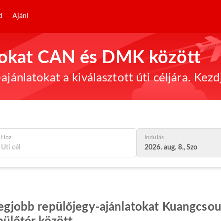
d
Ajánl
atokat CAN és DMK között
ajánlatokat a kiválasztott úti céljára. Kez
Hoz
Indulás
2026. aug. 8., Szo
 legjobb repülőjegy-ajánlatokat Kuangcsou