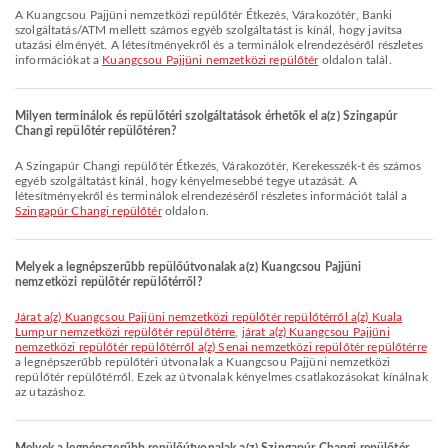
A Kuangcsou Pajjüni nemzetközi repülőtér Étkezés, Várakozótér, Banki
szolgáltatás/ATM mellett számos egyéb szolgáltatást is kínál, hogy javítsa
utazási élményét. A létesítményekről és a terminálok elrendezéséről részletes
információkat a
Kuangcsou Pajjüni nemzetközi repülőtér
oldalon talál.
Milyen terminálok és repülőtéri szolgáltatások érhetők el a(z) Szingapúr
Changi repülőtér repülőtéren?
A Szingapúr Changi repülőtér Étkezés, Várakozótér, Kerekesszék-t és számos
egyéb szolgáltatást kínál, hogy kényelmesebbé tegye utazását. A
létesítményekről és terminálok elrendezéséről részletes információt talál a
Szingapúr Changi repülőtér
oldalon.
Melyek a legnépszerűbb repülőútvonalak a(z) Kuangcsou Pajjüni
nemzetközi repülőtér repülőtérről?
járat a(z) Kuangcsou Pajjüni nemzetközi repülőtér repülőtérről a(z) Kuala
Lumpur nemzetközi repülőtér repülőtérre
,
járat a(z) Kuangcsou Pajjüni
nemzetközi repülőtér repülőtérről a(z) Senai nemzetközi repülőtér repülőtérre
a legnépszerűbb repülőtéri útvonalak a Kuangcsou Pajjüni nemzetközi
repülőtér repülőtérről. Ezek az útvonalak kényelmes csatlakozásokat kínálnak
az utazáshoz.