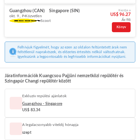
Guangzhou (CAN)
Singapore (SIN)
Kezdje a
US$ 96.27
okt. 9., P
Közvetlen
Ár/fő
Scoot
Könyv
Felhívjuk figyelmét, hogy az ezen az oldalon feltüntetett árak nem
feltétlenül naprakészek, és előzetes értesítés nélkül változhatnak.
Igyekszünk a legpontosabb és legfrissebb információkat nyújtani.
Járatinformációk Kuangcsou Pajjüni nemzetközi repülőtér és
Szingapúr Changi repülőtér között
Exkluzív repülési ajánlatok
Guangzhou - Singapore
US$ 83.34
A legalacsonyabb viteldíj hónapja
szept