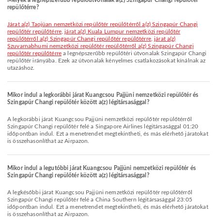
Melyek a legnépszerűbb repülőútvonalak a(z) Szingapúr Changi repülőtér
repülőtérre?
járat a(z) Taojüan nemzetközi repülőtér repülőtérről a(z) Szingapúr Changi
repülőtér repülőtérre
,
járat a(z) Kuala Lumpur nemzetközi repülőtér
repülőtérről a(z) Szingapúr Changi repülőtér repülőtérre
,
járat a(z)
Szuvarnabhumi nemzetközi repülőtér repülőtérről a(z) Szingapúr Changi
repülőtér repülőtérre
a legnépszerűbb repülőtéri útvonalak Szingapúr Changi
repülőtér irányába. Ezek az útvonalak kényelmes csatlakozásokat kínálnak az
utazáshoz.
Mikor indul a legkorábbi járat Kuangcsou Pajjüni nemzetközi repülőtér és
Szingapúr Changi repülőtér között a(z) légitársasággal?
A legkorábbi járat Kuangcsou Pajjüni nemzetközi repülőtér repülőtérről
Szingapúr Changi repülőtér felé a Singapore Airlines légitársasággal 01:20
időpontban indul. Ezt a menetrendet megtekintheti, és más elérhető járatokat
is összehasonlíthat az Airpazon.
Mikor indul a legutóbbi járat Kuangcsou Pajjüni nemzetközi repülőtér és
Szingapúr Changi repülőtér között a(z) légitársasággal?
A legkésőbbi járat Kuangcsou Pajjüni nemzetközi repülőtér repülőtérről
Szingapúr Changi repülőtér felé a China Southern légitársasággal 23:05
időpontban indul. Ezt a menetrendet megtekintheti, és más elérhető járatokat
is összehasonlíthat az Airpazon.