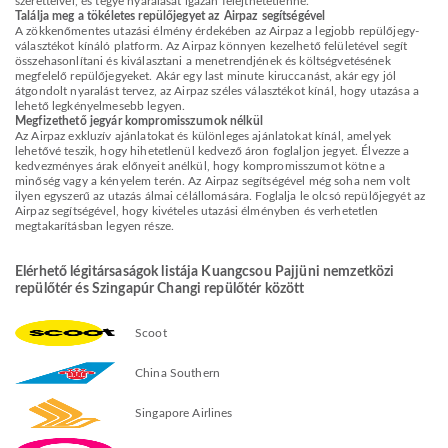
szeretteivel, és tegye nyaralását igazán felejthetetlenné.
Találja meg a tökéletes repülőjegyet az Airpaz segítségével
A zökkenőmentes utazási élmény érdekében az Airpaz a legjobb repülőjegy-
választékot kínáló platform. Az Airpaz könnyen kezelhető felületével segít
összehasonlítani és kiválasztani a menetrendjének és költségvetésének
megfelelő repülőjegyeket. Akár egy last minute kiruccanást, akár egy jól
átgondolt nyaralást tervez, az Airpaz széles választékot kínál, hogy utazása a
lehető legkényelmesebb legyen.
Megfizethető jegyár kompromisszumok nélkül
Az Airpaz exkluzív ajánlatokat és különleges ajánlatokat kínál, amelyek
lehetővé teszik, hogy hihetetlenül kedvező áron foglaljon jegyet. Élvezze a
kedvezményes árak előnyeit anélkül, hogy kompromisszumot kötne a
minőség vagy a kényelem terén. Az Airpaz segítségével még soha nem volt
ilyen egyszerű az utazás álmai célállomására. Foglalja le olcsó repülőjegyét az
Airpaz segítségével, hogy kivételes utazási élményben és verhetetlen
megtakarításban legyen része.
Elérhető légitársaságok listája Kuangcsou Pajjüni nemzetközi
repülőtér és Szingapúr Changi repülőtér között
Scoot
China Southern
Singapore Airlines