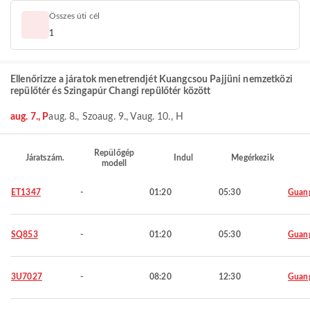
Összes úti cél
1
Ellenőrizze a járatok menetrendjét Kuangcsou Pajjüni nemzetközi
repülőtér és Szingapúr Changi repülőtér között
aug. 7., P
aug. 8., Szo
aug. 9., V
aug. 10., H
Repülőgép
Járatszám.
Indul
Megérkezik
modell
ET1347
-
01:20
05:30
Guan
SQ853
-
01:20
05:30
Guan
3U7027
-
08:20
12:30
Guan