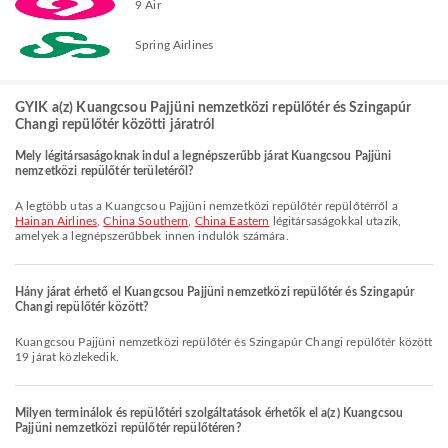
9 Air
Spring Airlines
GYIK a(z) Kuangcsou Pajjüni nemzetközi repülőtér és Szingapúr
Changi repülőtér közötti járatról
Mely légitársaságoknak indul a legnépszerűbb járat Kuangcsou Pajjüni
nemzetközi repülőtér területéről?
A legtöbb utas a Kuangcsou Pajjüni nemzetközi repülőtér repülőtérről a
Hainan Airlines
,
China Southern
,
China Eastern
légitársaságokkal utazik,
amelyek a legnépszerűbbek innen indulók számára.
Hány járat érhető el Kuangcsou Pajjüni nemzetközi repülőtér és Szingapúr
Changi repülőtér között?
Kuangcsou Pajjüni nemzetközi repülőtér és Szingapúr Changi repülőtér között
19 járat közlekedik.
Milyen terminálok és repülőtéri szolgáltatások érhetők el a(z) Kuangcsou
Pajjüni nemzetközi repülőtér repülőtéren?