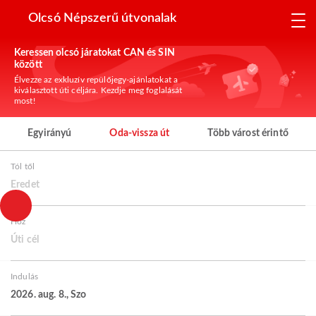
Olcsó Népszerű útvonalak
Keressen olcsó járatokat CAN és SIN
között
Élvezze az exkluzív repülőjegy-ajánlatokat a
kiválasztott úti céljára. Kezdje meg foglalását
most!
Egyirányú
Oda-vissza út
Több várost érintő
Tól től
Eredet
Hoz
Úti cél
Indulás
2026. aug. 8., Szo