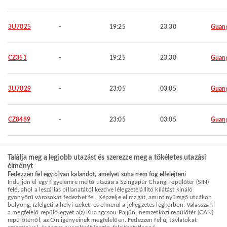
3U7025
-
19:25
23:30
Guan
CZ351
-
19:25
23:30
Guan
3U7029
-
23:05
03:05
Guan
CZ8489
-
23:05
03:05
Guan
Találja meg a legjobb utazást és szerezze meg a tökéletes utazási
élményt
Fedezzen fel egy olyan kalandot, amelyet soha nem fog elfelejteni
Induljon el egy figyelemre méltó utazásra Szingapúr Changi repülőtér (SIN)
felé, ahol a leszállás pillanatától kezdve lélegzetelállító kilátást kínáló
gyönyörű városokat fedezhet fel. Képzelje el magát, amint nyüzsgő utcákon
bolyong, ízlelgeti a helyi ízeket, és elmerül a jellegzetes légkörben. Válassza ki
a megfelelő repülőjegyet a(z) Kuangcsou Pajjüni nemzetközi repülőtér (CAN)
repülőtérről, az Ön igényeinek megfelelően. Fedezzen fel új távlatokat