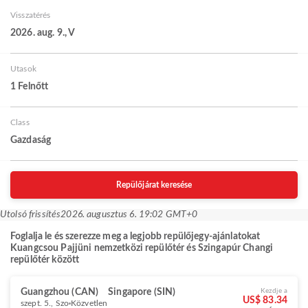
Visszatérés
2026. aug. 9., V
Utasok
1 Felnőtt
Class
Gazdaság
Repülőjárat keresése
Utolsó frissítés
2026. augusztus 6. 19:02 GMT+0
Foglalja le és szerezze meg a legjobb repülőjegy-ajánlatokat
Kuangcsou Pajjüni nemzetközi repülőtér és Szingapúr Changi
repülőtér között
Guangzhou (CAN)
Singapore (SIN)
Kezdje a
US$ 83.34
szept. 5., Szo
Közvetlen