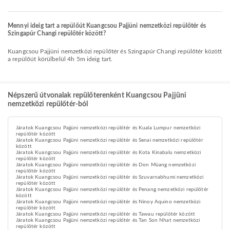
Mennyi ideig tart a repülőút Kuangcsou Pajjüni nemzetközi repülőtér és
Szingapúr Changi repülőtér között?
Kuangcsou Pajjüni nemzetközi repülőtér és Szingapúr Changi repülőtér között
a repülőút körülbelül 4h 5m ideig tart.
Népszerű útvonalak repülőterenként Kuangcsou Pajjüni
nemzetközi repülőtér-ból
Járatok Kuangcsou Pajjüni nemzetközi repülőtér és Kuala Lumpur nemzetközi
repülőtér között
Járatok Kuangcsou Pajjüni nemzetközi repülőtér és Senai nemzetközi repülőtér
között
Járatok Kuangcsou Pajjüni nemzetközi repülőtér és Kota Kinabalu nemzetközi
repülőtér között
Járatok Kuangcsou Pajjüni nemzetközi repülőtér és Don Müang nemzetközi
repülőtér között
Járatok Kuangcsou Pajjüni nemzetközi repülőtér és Szuvarnabhumi nemzetközi
repülőtér között
Járatok Kuangcsou Pajjüni nemzetközi repülőtér és Penang nemzetközi repülőtér
között
Járatok Kuangcsou Pajjüni nemzetközi repülőtér és Ninoy Aquino nemzetközi
repülőtér között
Járatok Kuangcsou Pajjüni nemzetközi repülőtér és Tawau repülőtér között
Járatok Kuangcsou Pajjüni nemzetközi repülőtér és Tan Son Nhat nemzetközi
repülőtér között