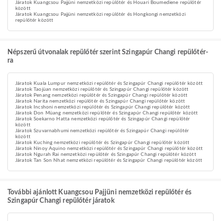
Járatok Kuangcsou Pajjüni nemzetközi repülőtér és Houari Boumediene repülőtér
között
Járatok Kuangcsou Pajjüni nemzetközi repülőtér és Hongkongi nemzetközi
repülőtér között
Népszerű útvonalak repülőtér szerint Szingapúr Changi repülőtér-
ra
Járatok Kuala Lumpur nemzetközi repülőtér és Szingapúr Changi repülőtér között
Járatok Taojüan nemzetközi repülőtér és Szingapúr Changi repülőtér között
Járatok Penang nemzetközi repülőtér és Szingapúr Changi repülőtér között
Járatok Narita nemzetközi repülőtér és Szingapúr Changi repülőtér között
Járatok Incshoni nemzetközi repülőtér és Szingapúr Changi repülőtér között
Járatok Don Müang nemzetközi repülőtér és Szingapúr Changi repülőtér között
Járatok Soekarno Hatta nemzetközi repülőtér és Szingapúr Changi repülőtér
között
Járatok Szuvarnabhumi nemzetközi repülőtér és Szingapúr Changi repülőtér
között
Járatok Kuching nemzetközi repülőtér és Szingapúr Changi repülőtér között
Járatok Ninoy Aquino nemzetközi repülőtér és Szingapúr Changi repülőtér között
Járatok Ngurah Rai nemzetközi repülőtér és Szingapúr Changi repülőtér között
Járatok Tan Son Nhat nemzetközi repülőtér és Szingapúr Changi repülőtér között
További ajánlott Kuangcsou Pajjüni nemzetközi repülőtér és
Szingapúr Changi repülőtér járatok