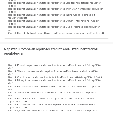
Járatok Hazrat Shahjalal nemzetközi repülőtér és Sardzsai nemzetközi repülőtér
között
Járatok Hazrat Shahjalal nemzetközi repülőtér és Tribhuvan nemzetközi repülőtér
között
Járatok Hazrat Shahjalal nemzetközi repülőtér és Indira Gandhi nemzetközi
repülőtér között
Járatok Hazrat Shahjalal nemzetközi repülőtér és Osmani International Airport
között
Járatok Hazrat Shahjalal nemzetközi repülőtér és Dubaji Nemzetközi Repülőtér
között
Járatok Hazrat Shahjalal nemzetközi repülőtér és Róma Fiumicino repülőtér között
Népszerű útvonalak repülőtér szerint Abu-Dzabi nemzetközi
repülőtér-ra
Járatok Kuala Lumpur nemzetközi repülőtér és Abu-Dzabi nemzetközi repülőtér
között
Járatok Trivandrum nemzetközi repülőtér és Abu-Dzabi nemzetközi repülőtér
között
Járatok Cochin nemzetközi repülőtér és Abu-Dzabi nemzetközi repülőtér között
Járatok Ninoy Aquino nemzetközi repülőtér és Abu-Dzabi nemzetközi repülőtér
között
Járatok Bandaranaike nemzetközi repülőtér és Abu-Dzabi nemzetközi repülőtér
között
Járatok Tribhuvan nemzetközi repülőtér és Abu-Dzabi nemzetközi repülőtér
között
Járatok Bejrút Rafic Hariri nemzetközi repülőtér és Abu-Dzabi nemzetközi
repülőtér között
Járatok Kozhikode Calicut nemzetközi repülőtér és Abu-Dzabi nemzetközi
repülőtér között
Járatok Queen Alia nemzetközi repülőtér és Abu-Dzabi nemzetközi repülőtér