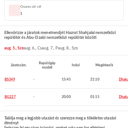
Összes úti cél
1
Ellenőrizze a járatok menetrendjét Hazrat Shahjalal nemzetközi
repülőtér és Abu-Dzabi nemzetközi repülőtér között
aug. 5., Sze
aug. 6., Cs
aug. 7., P
aug. 8., Szo
Repülőgép
Járatszám.
Indul
Megérkezik
modell
BS349
-
15:45
21:10
Dhak
BG227
-
20:00
01:15
Dhak
Találja meg a legjobb utazást és szerezze meg a tökéletes utazási
élményt
Fedezzen fel egy olyan kalandot, amelyet soha nem fog elfelejteni