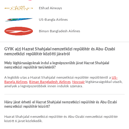
Etihad Airways
US-Bangla Airlines
Biman Bangladesh Airlines
GYIK a(z) Hazrat Shahjalal nemzetközi repülőtér és Abu-Dzabi
nemzetközi repülőtér közötti járatról
Mely légitársaságoknak indul a legnépszerűbb járat Hazrat Shahjalal
nemzetközi repülőtér területéről?
A legtöbb utas a Hazrat Shahjalal nemzetközi repülőtér repülőtérről a
US-
Bangla Airlines
,
Biman Bangladesh Airlines
,
Novoair
légitársaságokkal utazik,
amelyek a legnépszerűbbek innen indulók számára.
Hány járat érhető el Hazrat Shahjalal nemzetközi repülőtér és Abu-Dzabi
nemzetközi repülőtér között?
Hazrat Shahjalal nemzetközi repülőtér és Abu-Dzabi nemzetközi repülőtér
között 6 járat közlekedik.