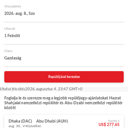
Visszatérés
2026. aug. 8., Szo
Utasok
1 Felnőtt
Class
Gazdaság
Repülőjárat keresése
Utolsó frissítés
2026. augusztus 4. 23:47 GMT+0
Foglalja le és szerezze meg a legjobb repülőjegy-ajánlatokat Hazrat
Shahjalal nemzetközi repülőtér és Abu-Dzabi nemzetközi repülőtér
között
Dhaka (DAC)
Abu Dhabi (AUH)
Kezdje a
US$ 277.65
aug. 30., V
Közvetlen