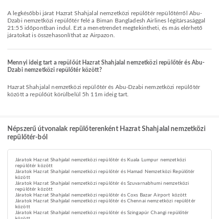
A legkésőbbi járat Hazrat Shahjalal nemzetközi repülőtér repülőtérről Abu-
Dzabi nemzetközi repülőtér felé a Biman Bangladesh Airlines légitársasággal
21:55 időpontban indul. Ezt a menetrendet megtekintheti, és más elérhető
járatokat is összehasonlíthat az Airpazon.
Mennyi ideig tart a repülőút Hazrat Shahjalal nemzetközi repülőtér és Abu-
Dzabi nemzetközi repülőtér között?
Hazrat Shahjalal nemzetközi repülőtér és Abu-Dzabi nemzetközi repülőtér
között a repülőút körülbelül 5h 11m ideig tart.
Népszerű útvonalak repülőterenként Hazrat Shahjalal nemzetközi
repülőtér-ból
Járatok Hazrat Shahjalal nemzetközi repülőtér és Kuala Lumpur nemzetközi
repülőtér között
Járatok Hazrat Shahjalal nemzetközi repülőtér és Hamad Nemzetközi Repülőtér
között
Járatok Hazrat Shahjalal nemzetközi repülőtér és Szuvarnabhumi nemzetközi
repülőtér között
Járatok Hazrat Shahjalal nemzetközi repülőtér és Coxs Bazar Airport között
Járatok Hazrat Shahjalal nemzetközi repülőtér és Chennai nemzetközi repülőtér
között
Járatok Hazrat Shahjalal nemzetközi repülőtér és Szingapúr Changi repülőtér
között