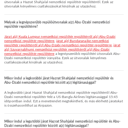
útvonalak a Hazrat Shahjalal nemzetközi repülőtér repülőtérről. Ezek az
útvonalak kényelmes csatlakozásokat kínálnak az utazáshoz.
Melyek a legnépszerűbb repülőútvonalak a(z) Abu-Dzabi nemzetközi
repülőtér repülőtérre?
járat a(z) Kuala Lumpur nemzetközi repülőtér repülőtérről a(z) Abu-Dzabi
nemzetközi repülőtér repülőtérre
,
járat a(z) Bandaranaike nemzetközi
repülőtér repülőtérről a(z) Abu-Dzabi nemzetközi repülőtér repülőtérre
,
járat
a(z) Szuvarnabhumi nemzetközi repülőtér repülőtérről a(z) Abu-Dzabi
nemzetközi repülőtér repülőtérre
a legnépszerűbb repülőtéri útvonalak Abu-
Dzabi nemzetközi repülőtér irányába. Ezek az útvonalak kényelmes
csatlakozásokat kínálnak az utazáshoz.
Mikor indul a legkorábbi járat Hazrat Shahjalal nemzetközi repülőtér és
Abu-Dzabi nemzetközi repülőtér között a(z) légitársasággal?
A legkorábbi járat Hazrat Shahjalal nemzetközi repülőtér repülőtérről Abu-
Dzabi nemzetközi repülőtér felé a US-Bangla Airlines légitársasággal 15:45
időpontban indul. Ezt a menetrendet megtekintheti, és más elérhető járatokat
is összehasonlíthat az Airpazon.
Mikor indul a legutóbbi járat Hazrat Shahjalal nemzetközi repülőtér és Abu-
Dzabi nemzetközi repülőtér között a(z) légitársasággal?