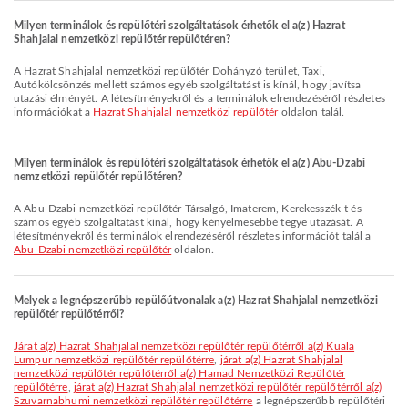
Milyen terminálok és repülőtéri szolgáltatások érhetők el a(z) Hazrat
Shahjalal nemzetközi repülőtér repülőtéren?
A Hazrat Shahjalal nemzetközi repülőtér Dohányzó terület, Taxi,
Autókölcsönzés mellett számos egyéb szolgáltatást is kínál, hogy javítsa
utazási élményét. A létesítményekről és a terminálok elrendezéséről részletes
információkat a
Hazrat Shahjalal nemzetközi repülőtér
oldalon talál.
Milyen terminálok és repülőtéri szolgáltatások érhetők el a(z) Abu-Dzabi
nemzetközi repülőtér repülőtéren?
A Abu-Dzabi nemzetközi repülőtér Társalgó, Imaterem, Kerekesszék-t és
számos egyéb szolgáltatást kínál, hogy kényelmesebbé tegye utazását. A
létesítményekről és terminálok elrendezéséről részletes információt talál a
Abu-Dzabi nemzetközi repülőtér
oldalon.
Melyek a legnépszerűbb repülőútvonalak a(z) Hazrat Shahjalal nemzetközi
repülőtér repülőtérről?
járat a(z) Hazrat Shahjalal nemzetközi repülőtér repülőtérről a(z) Kuala
Lumpur nemzetközi repülőtér repülőtérre
,
járat a(z) Hazrat Shahjalal
nemzetközi repülőtér repülőtérről a(z) Hamad Nemzetközi Repülőtér
repülőtérre
,
járat a(z) Hazrat Shahjalal nemzetközi repülőtér repülőtérről a(z)
Szuvarnabhumi nemzetközi repülőtér repülőtérre
a legnépszerűbb repülőtéri