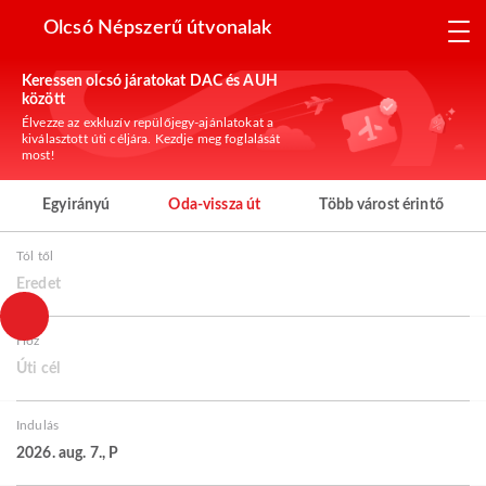
Olcsó Népszerű útvonalak
Keressen olcsó járatokat DAC és AUH
között
Élvezze az exkluzív repülőjegy-ajánlatokat a
kiválasztott úti céljára. Kezdje meg foglalását
most!
Egyirányú
Oda-vissza út
Több várost érintő
Tól től
Eredet
Hoz
Úti cél
Indulás
2026. aug. 7., P