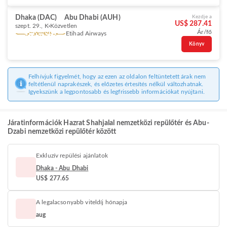
Dhaka (DAC)
Abu Dhabi (AUH)
Kezdje a
US$ 287.41
szept. 29., K
Közvetlen
Ár/fő
Etihad Airways
Könyv
Felhívjuk figyelmét, hogy az ezen az oldalon feltüntetett árak nem
feltétlenül naprakészek, és előzetes értesítés nélkül változhatnak.
Igyekszünk a legpontosabb és legfrissebb információkat nyújtani.
Járatinformációk Hazrat Shahjalal nemzetközi repülőtér és Abu-
Dzabi nemzetközi repülőtér között
Exkluzív repülési ajánlatok
Dhaka - Abu Dhabi
US$ 277.65
A legalacsonyabb viteldíj hónapja
aug