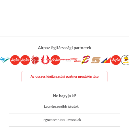
Airpaz légitársasági partnerek
Az összes légitársasági partner megtekintése
Ne hagyja ki!
Legnépszerűbb járatok
Legnépszerűbb útvonalak