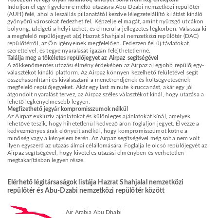
Induljon el egy figyelemre méltó utazásra Abu-Dzabi nemzetközi repülőtér
(AUH) felé, ahol a leszállás pillanatától kezdve lélegzetelállító kilátást kínáló
gyönyörű városokat fedezhet fel. Képzelje el magát, amint nyüzsgő utcákon
bolyong, ízlelgeti a helyi ízeket, és elmerül a jellegzetes légkörben. Válassza ki
a megfelelő repülőjegyet a(z) Hazrat Shahjalal nemzetközi repülőtér (DAC)
repülőtérről, az Ön igényeinek megfelelően. Fedezzen fel új távlatokat
szeretteivel, és tegye nyaralását igazán felejthetetlenné.
Találja meg a tökéletes repülőjegyet az Airpaz segítségével
A zökkenőmentes utazási élmény érdekében az Airpaz a legjobb repülőjegy-
választékot kínáló platform. Az Airpaz könnyen kezelhető felületével segít
összehasonlítani és kiválasztani a menetrendjének és költségvetésének
megfelelő repülőjegyeket. Akár egy last minute kiruccanást, akár egy jól
átgondolt nyaralást tervez, az Airpaz széles választékot kínál, hogy utazása a
lehető legkényelmesebb legyen.
Megfizethető jegyár kompromisszumok nélkül
Az Airpaz exkluzív ajánlatokat és különleges ajánlatokat kínál, amelyek
lehetővé teszik, hogy hihetetlenül kedvező áron foglaljon jegyet. Élvezze a
kedvezményes árak előnyeit anélkül, hogy kompromisszumot kötne a
minőség vagy a kényelem terén. Az Airpaz segítségével még soha nem volt
ilyen egyszerű az utazás álmai célállomására. Foglalja le olcsó repülőjegyét az
Airpaz segítségével, hogy kivételes utazási élményben és verhetetlen
megtakarításban legyen része.
Elérhető légitársaságok listája Hazrat Shahjalal nemzetközi
repülőtér és Abu-Dzabi nemzetközi repülőtér között
Air Arabia Abu Dhabi