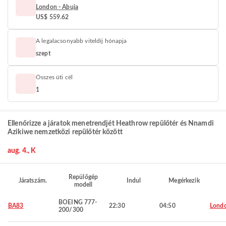
London - Abuja
US$ 559.62
A legalacsonyabb viteldíj hónapja
szept
Összes úti cél
1
Ellenőrizze a járatok menetrendjét Heathrow repülőtér és Nnamdi
Azikiwe nemzetközi repülőtér között
aug. 4., K
Repülőgép
Járatszám.
Indul
Megérkezik
modell
BOEING 777-
BA83
22:30
04:50
Lond
200/300