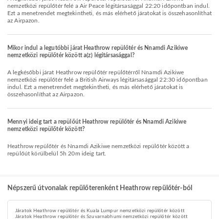
nemzetközi repülőtér felé a Air Peace légitársasággal 22:20 időpontban indul.
Ezt a menetrendet megtekintheti, és más elérhető járatokat is összehasonlíthat
az Airpazon.
Mikor indul a legutóbbi járat Heathrow repülőtér és Nnamdi Azikiwe
nemzetközi repülőtér között a(z) légitársasággal?
A legkésőbbi járat Heathrow repülőtér repülőtérről Nnamdi Azikiwe
nemzetközi repülőtér felé a British Airways légitársasággal 22:30 időpontban
indul. Ezt a menetrendet megtekintheti, és más elérhető járatokat is
összehasonlíthat az Airpazon.
Mennyi ideig tart a repülőút Heathrow repülőtér és Nnamdi Azikiwe
nemzetközi repülőtér között?
Heathrow repülőtér és Nnamdi Azikiwe nemzetközi repülőtér között a
repülőút körülbelül 5h 20m ideig tart.
Népszerű útvonalak repülőterenként Heathrow repülőtér-ból
Járatok Heathrow repülőtér és Kuala Lumpur nemzetközi repülőtér között
Járatok Heathrow repülőtér és Szuvarnabhumi nemzetközi repülőtér között