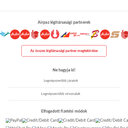
Airpaz légitársasági partnerek
Az összes légitársasági partner megtekintése
Ne hagyja ki!
Legnépszerűbb járatok
Legnépszerűbb útvonalak
Elfogadott fizetési módok