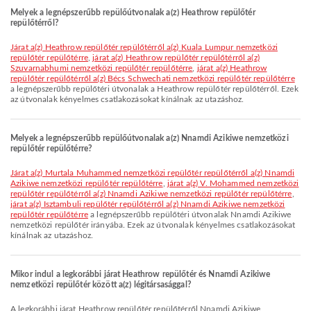
Melyek a legnépszerűbb repülőútvonalak a(z) Heathrow repülőtér
repülőtérről?
járat a(z) Heathrow repülőtér repülőtérről a(z) Kuala Lumpur nemzetközi
repülőtér repülőtérre
,
járat a(z) Heathrow repülőtér repülőtérről a(z)
Szuvarnabhumi nemzetközi repülőtér repülőtérre
,
járat a(z) Heathrow
repülőtér repülőtérről a(z) Bécs Schwechati nemzetközi repülőtér repülőtérre
a legnépszerűbb repülőtéri útvonalak a Heathrow repülőtér repülőtérről. Ezek
az útvonalak kényelmes csatlakozásokat kínálnak az utazáshoz.
Melyek a legnépszerűbb repülőútvonalak a(z) Nnamdi Azikiwe nemzetközi
repülőtér repülőtérre?
járat a(z) Murtala Muhammed nemzetközi repülőtér repülőtérről a(z) Nnamdi
Azikiwe nemzetközi repülőtér repülőtérre
,
járat a(z) V. Mohammed nemzetközi
repülőtér repülőtérről a(z) Nnamdi Azikiwe nemzetközi repülőtér repülőtérre
,
járat a(z) Isztambuli repülőtér repülőtérről a(z) Nnamdi Azikiwe nemzetközi
repülőtér repülőtérre
a legnépszerűbb repülőtéri útvonalak Nnamdi Azikiwe
nemzetközi repülőtér irányába. Ezek az útvonalak kényelmes csatlakozásokat
kínálnak az utazáshoz.
Mikor indul a legkorábbi járat Heathrow repülőtér és Nnamdi Azikiwe
nemzetközi repülőtér között a(z) légitársasággal?
A legkorábbi járat Heathrow repülőtér repülőtérről Nnamdi Azikiwe