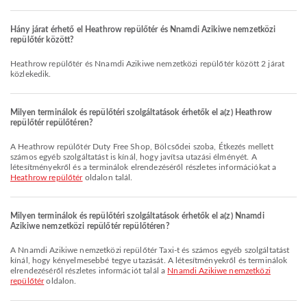
Hány járat érhető el Heathrow repülőtér és Nnamdi Azikiwe nemzetközi
repülőtér között?
Heathrow repülőtér és Nnamdi Azikiwe nemzetközi repülőtér között 2 járat
közlekedik.
Milyen terminálok és repülőtéri szolgáltatások érhetők el a(z) Heathrow
repülőtér repülőtéren?
A Heathrow repülőtér Duty Free Shop, Bölcsődei szoba, Étkezés mellett
számos egyéb szolgáltatást is kínál, hogy javítsa utazási élményét. A
létesítményekről és a terminálok elrendezéséről részletes információkat a
Heathrow repülőtér
oldalon talál.
Milyen terminálok és repülőtéri szolgáltatások érhetők el a(z) Nnamdi
Azikiwe nemzetközi repülőtér repülőtéren?
A Nnamdi Azikiwe nemzetközi repülőtér Taxi-t és számos egyéb szolgáltatást
kínál, hogy kényelmesebbé tegye utazását. A létesítményekről és terminálok
elrendezéséről részletes információt talál a
Nnamdi Azikiwe nemzetközi
repülőtér
oldalon.