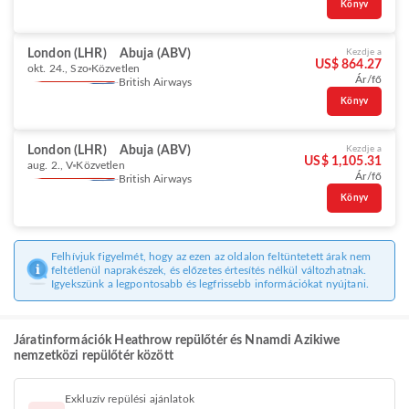
Könyv
London (LHR)
Abuja (ABV)
Kezdje a
US$ 864.27
okt. 24., Szo
Közvetlen
Ár/fő
British Airways
Könyv
London (LHR)
Abuja (ABV)
Kezdje a
US$ 1,105.31
aug. 2., V
Közvetlen
Ár/fő
British Airways
Könyv
Felhívjuk figyelmét, hogy az ezen az oldalon feltüntetett árak nem
feltétlenül naprakészek, és előzetes értesítés nélkül változhatnak.
Igyekszünk a legpontosabb és legfrissebb információkat nyújtani.
Járatinformációk Heathrow repülőtér és Nnamdi Azikiwe
nemzetközi repülőtér között
Exkluzív repülési ajánlatok