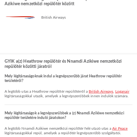
Azikiwe nemzetközi repülőtér között
British Airways
GYIK a(z) Heathrow repülőtér és Nnamdi Azikiwe nemzetközi
repülőtér közötti járatról
Mely légitársaságoknak indul a legnépszerűbb járat Heathrow repülőtér
területéről?
A legtöbb utas a Heathrow repülőtér repülőtérről a
British Airways
,
Loganair
légitársaságokkal utazik, amelyek a legnépszerűbbek innen indulók számára.
Mely légitársaságok a legnépszerűbbek a (z) Nnamdi Azikiwe nemzetközi
repülőtér területére induló járatokon?
A legtöbb Nnamdi Azikiwe nemzetközi repülőtér felé utazó utas a
Air Peace
légitársaságokkal repül, amelyek a repülőtér legnépszerűbb szolgáltatói.