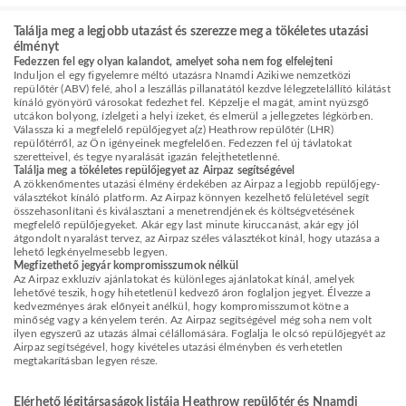
Találja meg a legjobb utazást és szerezze meg a tökéletes utazási
élményt
Fedezzen fel egy olyan kalandot, amelyet soha nem fog elfelejteni
Induljon el egy figyelemre méltó utazásra Nnamdi Azikiwe nemzetközi
repülőtér (ABV) felé, ahol a leszállás pillanatától kezdve lélegzetelállító kilátást
kínáló gyönyörű városokat fedezhet fel. Képzelje el magát, amint nyüzsgő
utcákon bolyong, ízlelgeti a helyi ízeket, és elmerül a jellegzetes légkörben.
Válassza ki a megfelelő repülőjegyet a(z) Heathrow repülőtér (LHR)
repülőtérről, az Ön igényeinek megfelelően. Fedezzen fel új távlatokat
szeretteivel, és tegye nyaralását igazán felejthetetlenné.
Találja meg a tökéletes repülőjegyet az Airpaz segítségével
A zökkenőmentes utazási élmény érdekében az Airpaz a legjobb repülőjegy-
választékot kínáló platform. Az Airpaz könnyen kezelhető felületével segít
összehasonlítani és kiválasztani a menetrendjének és költségvetésének
megfelelő repülőjegyeket. Akár egy last minute kiruccanást, akár egy jól
átgondolt nyaralást tervez, az Airpaz széles választékot kínál, hogy utazása a
lehető legkényelmesebb legyen.
Megfizethető jegyár kompromisszumok nélkül
Az Airpaz exkluzív ajánlatokat és különleges ajánlatokat kínál, amelyek
lehetővé teszik, hogy hihetetlenül kedvező áron foglaljon jegyet. Élvezze a
kedvezményes árak előnyeit anélkül, hogy kompromisszumot kötne a
minőség vagy a kényelem terén. Az Airpaz segítségével még soha nem volt
ilyen egyszerű az utazás álmai célállomására. Foglalja le olcsó repülőjegyét az
Airpaz segítségével, hogy kivételes utazási élményben és verhetetlen
megtakarításban legyen része.
Elérhető légitársaságok listája Heathrow repülőtér és Nnamdi