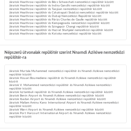
Járatok Heathrow repülőtér és Bécs Schwechati nemzetközi repülőtér között
Járatok Heathrow repülőtér és Indira Gandhi nemzetközi repülőtér között
Járatok Heathrow repülőtér és Taojüan nemzetközi repülőtér között
Járatok Heathrow repülőtér és Cshatrapati Sivádzsi nemzetközi repülőtér között
Járatok Heathrow repülőtér és Dubaji Nemzetközi Repülőtér között
Járatok Heathrow repülőtér és Párizs Charles de Gaulle repülőtér között
Járatok Heathrow repülőtér és Kempegowda nemzetközi repülőtér között
Járatok Heathrow repülőtér és Szingapúr Changi repülőtér között
Járatok Heathrow repülőtér és Hazrat Shahjalal nemzetközi repülőtér között
Járatok Heathrow repülőtér és Kotoka nemzetközi repülőtér között
Népszerű útvonalak repülőtér szerint Nnamdi Azikiwe nemzetközi
repülőtér-ra
Járatok Murtala Muhammed nemzetközi repülőtér és Nnamdi Azikiwe nemzetközi
repülőtér között
Járatok Houari Boumediene repülőtér és Nnamdi Azikiwe nemzetközi repülőtér
között
Járatok V. Mohammed nemzetközi repülőtér és Nnamdi Azikiwe nemzetközi
repülőtér között
Járatok Isztambuli repülőtér és Nnamdi Azikiwe nemzetközi repülőtér között
Járatok Benin Airport és Nnamdi Azikiwe nemzetközi repülőtér között
Járatok Ibadan Airport és Nnamdi Azikiwe nemzetközi repülőtér között
Járatok Mallam Aminu Kano International Airport és Nnamdi Azikiwe nemzetközi
repülőtér között
Járatok Warri Airport és Nnamdi Azikiwe nemzetközi repülőtér között
Járatok Port Harcourt International Airport és Nnamdi Azikiwe nemzetközi
repülőtér között