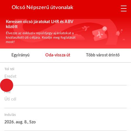
Olcsó Népszerű útvonalak
Keressen olcsó járatokat LHR és ABV
között
Élvezze az exkluzív repülőjegy-ajánlatokat a
kiválasztott úti céljára. Kezdje meg foglalását
most!
Egyirányú
Oda-vissza út
Több várost érintő
Tól től
Eredet
Hoz
Úti cél
Indulás
2026. aug. 8., Szo