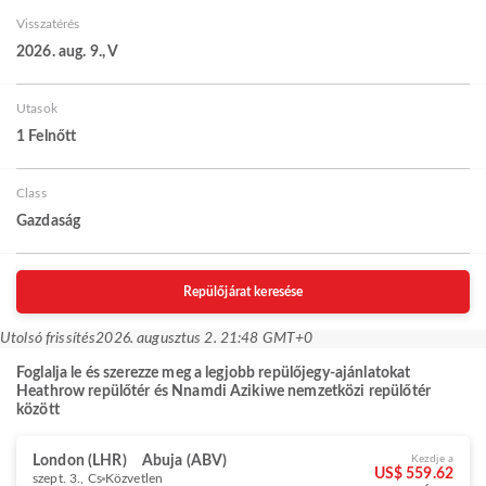
Visszatérés
2026. aug. 9., V
Utasok
1 Felnőtt
Class
Gazdaság
Repülőjárat keresése
Utolsó frissítés
2026. augusztus 2. 21:48 GMT+0
Foglalja le és szerezze meg a legjobb repülőjegy-ajánlatokat
Heathrow repülőtér és Nnamdi Azikiwe nemzetközi repülőtér
között
London (LHR)
Abuja (ABV)
Kezdje a
US$ 559.62
szept. 3., Cs
Közvetlen