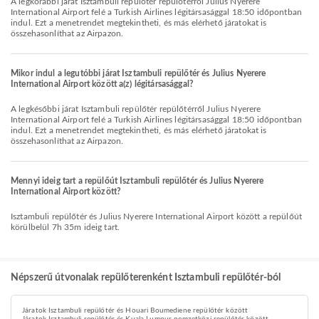
A legkorábbi járat Isztambuli repülőtér repülőtérről Julius Nyerere
International Airport felé a Turkish Airlines légitársasággal 18:50 időpontban
indul. Ezt a menetrendet megtekintheti, és más elérhető járatokat is
összehasonlíthat az Airpazon.
Mikor indul a legutóbbi járat Isztambuli repülőtér és Julius Nyerere
International Airport között a(z) légitársasággal?
A legkésőbbi járat Isztambuli repülőtér repülőtérről Julius Nyerere
International Airport felé a Turkish Airlines légitársasággal 18:50 időpontban
indul. Ezt a menetrendet megtekintheti, és más elérhető járatokat is
összehasonlíthat az Airpazon.
Mennyi ideig tart a repülőút Isztambuli repülőtér és Julius Nyerere
International Airport között?
Isztambuli repülőtér és Julius Nyerere International Airport között a repülőút
körülbelül 7h 35m ideig tart.
Népszerű útvonalak repülőterenként Isztambuli repülőtér-ból
Járatok Isztambuli repülőtér és Houari Boumediene repülőtér között