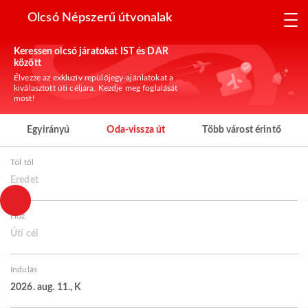
Olcsó Népszerű útvonalak
Keressen olcsó járatokat IST és DAR
között
Élvezze az exkluzív repülőjegy-ajánlatokat a
kiválasztott úti céljára. Kezdje meg foglalását
most!
Egyirányú
Oda-vissza út
Több várost érintő
Tól től
Eredet
Hoz
Úti cél
Indulás
2026. aug. 11., K