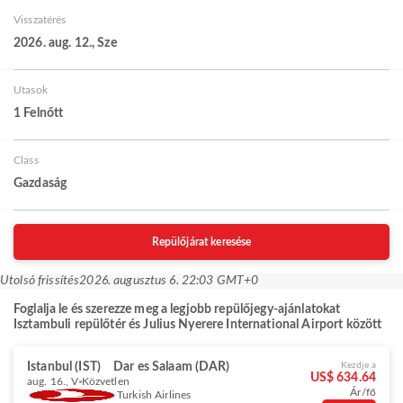
Visszatérés
2026. aug. 12., Sze
Utasok
1 Felnőtt
Class
Gazdaság
Repülőjárat keresése
Utolsó frissítés
2026. augusztus 6. 22:03 GMT+0
Foglalja le és szerezze meg a legjobb repülőjegy-ajánlatokat
Isztambuli repülőtér és Julius Nyerere International Airport között
Istanbul (IST)
Dar es Salaam (DAR)
Kezdje a
US$ 634.64
aug. 16., V
Közvetlen
Ár/fő
Turkish Airlines