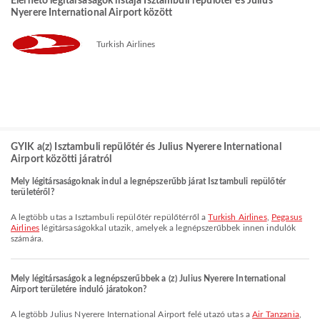
Elérhető légitársaságok listája Isztambuli repülőtér és Julius
Nyerere International Airport között
Turkish Airlines
GYIK a(z) Isztambuli repülőtér és Julius Nyerere International
Airport közötti járatról
Mely légitársaságoknak indul a legnépszerűbb járat Isztambuli repülőtér
területéről?
A legtöbb utas a Isztambuli repülőtér repülőtérről a
Turkish Airlines
,
Pegasus
Airlines
légitársaságokkal utazik, amelyek a legnépszerűbbek innen indulók
számára.
Mely légitársaságok a legnépszerűbbek a (z) Julius Nyerere International
Airport területére induló járatokon?
A legtöbb Julius Nyerere International Airport felé utazó utas a
Air Tanzania
,