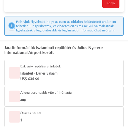
Könyv
Felhívjuk figyelmét, hogy az ezen az oldalon feltüntetett árak nem
feltétlenül naprakészek, és előzetes értesítés nélkül változhatnak.
Igyekszünk a legpontosabb és legfrissebb információkat nyújtani.
Járatinformációk Isztambuli repülőtér és Julius Nyerere
International Airport között
Exkluzív repülési ajánlatok
Istanbul - Dar es Salaam
US$ 634.64
A legalacsonyabb viteldíj hónapja
aug
Összes úti cél
1