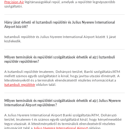
Precision Air
légitársaságokkal repül, amelyek a repülőtér legnépszerűbb
szolgáltatói.
Hány járat érhető el Isztambuli repülőtér és Julius Nyerere International
Airport között?
Isztambuli repülőtér és Julius Nyerere International Airport között 1 járat
közlekedik.
Milyen terminálok és repülőtéri szolgáltatások érhetők el a(z) Isztambuli
repülőtér repülőtéren?
A Isztambuli repülőtér Imaterem, Dohányzó terület, Banki szolgáltatás/ATM
mellett számos egyéb szolgáltatást is kínál, hogy javítsa utazási élményét. A
létesítményekről és a terminálok elrendezéséről részletes információkat a
Isztambuli repülőtér
oldalon talál.
Milyen terminálok és repülőtéri szolgáltatások érhetők el a(z) Julius Nyerere
International Airport repülőtéren?
A Julius Nyerere International Airport Banki szolgáltatás/ATM, Dohányzó
terület, Imaterem-t és számos egyéb szolgáltatást kínál, hogy kényelmesebbé
tegye utazását. A létesítményekről és terminálok elrendezéséről részletes
információt talál a
Julius Nyerere International Airport
oldalon.