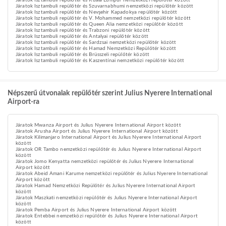
Járatok Isztambuli repülőtér és Kuala Lumpur nemzetközi repülőtér között
Járatok Isztambuli repülőtér és Szuvarnabhumi nemzetközi repülőtér között
Járatok Isztambuli repülőtér és Nevşehir Kapadokya repülőtér között
Járatok Isztambuli repülőtér és V. Mohammed nemzetközi repülőtér között
Járatok Isztambuli repülőtér és Queen Alia nemzetközi repülőtér között
Járatok Isztambuli repülőtér és Trabzoni repülőtér között
Járatok Isztambuli repülőtér és Antalyai repülőtér között
Járatok Isztambuli repülőtér és Sardzsai nemzetközi repülőtér között
Járatok Isztambuli repülőtér és Hamad Nemzetközi Repülőtér között
Járatok Isztambuli repülőtér és Brüsszeli repülőtér között
Járatok Isztambuli repülőtér és Kaszentínai nemzetközi repülőtér között
Népszerű útvonalak repülőtér szerint Julius Nyerere International
Airport-ra
Járatok Mwanza Airport és Julius Nyerere International Airport között
Járatok Arusha Airport és Julius Nyerere International Airport között
Járatok Kilimanjaro International Airport és Julius Nyerere International Airport
között
Járatok OR Tambo nemzetközi repülőtér és Julius Nyerere International Airport
között
Járatok Jomo Kenyatta nemzetközi repülőtér és Julius Nyerere International
Airport között
Járatok Abeid Amani Karume nemzetközi repülőtér és Julius Nyerere International
Airport között
Járatok Hamad Nemzetközi Repülőtér és Julius Nyerere International Airport
között
Járatok Maszkati nemzetközi repülőtér és Julius Nyerere International Airport
között
Járatok Pemba Airport és Julius Nyerere International Airport között
Járatok Entebbei nemzetközi repülőtér és Julius Nyerere International Airport
között