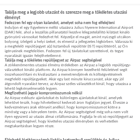
Találja meg a legjobb utazást és szerezze meg a tökéletes utazási
élményt
Fedezzen fel egy olyan kalandot, amelyet soha nem fog elfelejteni
Induljon el egy figyelemre méltó utazásra Julius Nyerere International Airport
(DAR) felé, ahol a leszállás pillanatától kezdve lélegzetelállító kilátást kínáló
gyönyörű városokat fedezhet fel. Képzelje el magát, amint nyüzsgő utcákon
bolyong, ízlelgeti a helyi ízeket, és elmerül a jellegzetes légkörben. Válassza ki
a megfelelő repülőjegyet a(z) Isztambuli repülőtér (IST) repülőtérről, az Ön
igényeinek megfelelően. Fedezzen fel új távlatokat szeretteivel, és tegye
nyaralását igazán felejthetetlenné.
Találja meg a tökéletes repülőjegyet az Airpaz segítségével
A zökkenőmentes utazási élmény érdekében az Airpaz a legjobb repülőjegy-
választékot kínáló platform. Az Airpaz könnyen kezelhető felületével segít
összehasonlítani és kiválasztani a menetrendjének és költségvetésének
megfelelő repülőjegyeket. Akár egy last minute kiruccanást, akár egy jól
átgondolt nyaralást tervez, az Airpaz széles választékot kínál, hogy utazása a
lehető legkényelmesebb legyen.
Megfizethető jegyár kompromisszumok nélkül
Az Airpaz exkluzív ajánlatokat és különleges ajánlatokat kínál, amelyek
lehetővé teszik, hogy hihetetlenül kedvező áron foglaljon jegyet. Élvezze a
kedvezményes árak előnyeit anélkül, hogy kompromisszumot kötne a
minőség vagy a kényelem terén. Az Airpaz segítségével még soha nem volt
ilyen egyszerű az utazás álmai célállomására. Foglalja le olcsó repülőjegyét az
Airpaz segítségével, hogy kivételes utazási élményben és verhetetlen
megtakarításban legyen része.