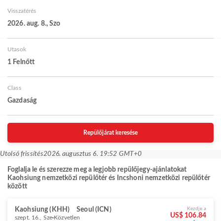
Visszatérés
2026. aug. 8., Szo
Utasok
1 Felnőtt
Class
Gazdaság
Repülőjárat keresése
Utolsó frissítés
2026. augusztus 6. 19:52 GMT+0
Foglalja le és szerezze meg a legjobb repülőjegy-ajánlatokat
Kaohsiung nemzetközi repülőtér és Incshoni nemzetközi repülőtér
között
Kaohsiung (KHH)
Seoul (ICN)
Kezdje a
US$ 106.84
szept. 16., Sze
Közvetlen