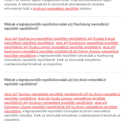
Hotel-t és számos egyéb szolgáltatást kínál, hogy kényelmesebbé tegye
utazását. A létesítményekről és terminálok elrendezéséről részletes
információt talál a
Incshoni nemzetközi repülőtér
oldalon.
Melyek a legnépszerűbb repülőútvonalak a(z) Kaohsiung nemzetközi
repülőtér repülőtérről?
járat a(z) Kaohsiung nemzetközi repülőtér repülőtérről a(z) Ószaka Kansai
nemzetközi repülőtér repülőtérre
,
járat a(z) Kaohsiung nemzetközi repülőtér
repülőtérről a(z) Kuala Lumpur nemzetközi repülőtér repülőtérre
,
járat a(z)
Kaohsiung nemzetközi repülőtér repülőtérről a(z) Ninoy Aquino nemzetközi
repülőtér repülőtérre
a legnépszerűbb repülőtéri útvonalak a Kaohsiung
nemzetközi repülőtér repülőtérről. Ezek az útvonalak kényelmes
csatlakozásokat kínálnak az utazáshoz.
Melyek a legnépszerűbb repülőútvonalak a(z) Incshoni nemzetközi
repülőtér repülőtérre?
járat a(z) Taojüan nemzetközi repülőtér repülőtérről a(z) Incshoni nemzetközi
repülőtér repülőtérre
,
járat a(z) Kuala Lumpur nemzetközi repülőtér
repülőtérről a(z) Incshoni nemzetközi repülőtér repülőtérre
,
járat a(z)
Szingapúr Changi repülőtér repülőtérről a(z) Incshoni nemzetközi repülőtér
repülőtérre
a legnépszerűbb repülőtéri útvonalak Incshoni nemzetközi
repülőtér irányába. Ezek az útvonalak kényelmes csatlakozásokat kínálnak az
utazáshoz.