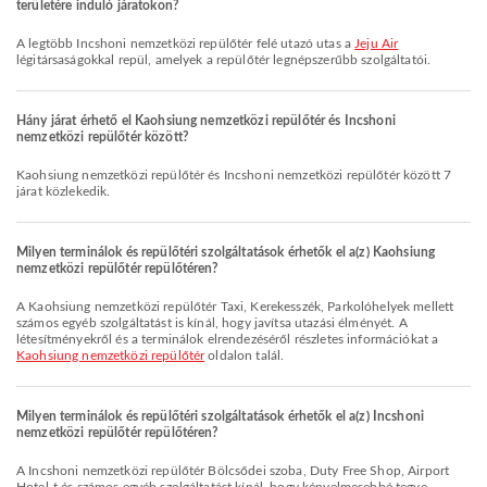
területére induló járatokon?
A legtöbb Incshoni nemzetközi repülőtér felé utazó utas a
Jeju Air
légitársaságokkal repül, amelyek a repülőtér legnépszerűbb szolgáltatói.
Hány járat érhető el Kaohsiung nemzetközi repülőtér és Incshoni
nemzetközi repülőtér között?
Kaohsiung nemzetközi repülőtér és Incshoni nemzetközi repülőtér között 7
járat közlekedik.
Milyen terminálok és repülőtéri szolgáltatások érhetők el a(z) Kaohsiung
nemzetközi repülőtér repülőtéren?
A Kaohsiung nemzetközi repülőtér Taxi, Kerekesszék, Parkolóhelyek mellett
számos egyéb szolgáltatást is kínál, hogy javítsa utazási élményét. A
létesítményekről és a terminálok elrendezéséről részletes információkat a
Kaohsiung nemzetközi repülőtér
oldalon talál.
Milyen terminálok és repülőtéri szolgáltatások érhetők el a(z) Incshoni
nemzetközi repülőtér repülőtéren?
A Incshoni nemzetközi repülőtér Bölcsődei szoba, Duty Free Shop, Airport