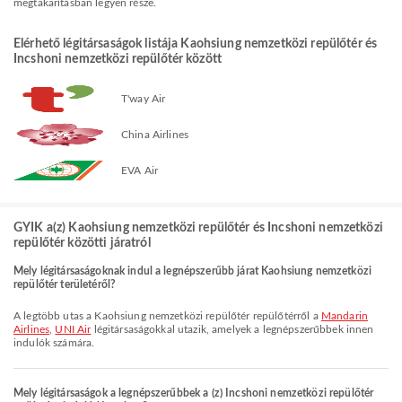
megtakarításban legyen része.
Elérhető légitársaságok listája Kaohsiung nemzetközi repülőtér és
Incshoni nemzetközi repülőtér között
T'way Air
China Airlines
EVA Air
GYIK a(z) Kaohsiung nemzetközi repülőtér és Incshoni nemzetközi
repülőtér közötti járatról
Mely légitársaságoknak indul a legnépszerűbb járat Kaohsiung nemzetközi
repülőtér területéről?
A legtöbb utas a Kaohsiung nemzetközi repülőtér repülőtérről a
Mandarin
Airlines
,
UNI Air
légitársaságokkal utazik, amelyek a legnépszerűbbek innen
indulók számára.
Mely légitársaságok a legnépszerűbbek a (z) Incshoni nemzetközi repülőtér