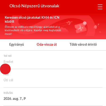
Olcsó Népszerű útvonalak
Keressen olcsó járatokat KHH és ICN
között
Élvezze az exkluzív repülőjegy-ajánlatokat a
kiválasztott úti céljára. Kezdje meg foglalását
most!
Egyirányú
Oda-vissza út
Több várost érintő
Tól től
Eredet
Hoz
Úti cél
Indulás
2026. aug. 7., P