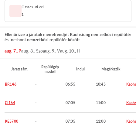
Összes úti cél
1
Ellenőrizze a járatok menetrendjét Kaohsiung nemzetközi repülőtér
és Incshoni nemzetközi repülőtér között
aug. 7., P
aug. 8., Szo
aug. 9., V
aug. 10., H
Repülőgép
Járatszám.
Indul
Megérkezik
modell
BR146
-
06:55
10:45
Kaohs
CI164
-
07:05
11:00
Kaohs
KE5700
-
07:05
11:00
Kaohs