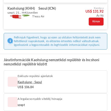
Kaohsiung (KHH)
Seoul (ICN)
Kezdje a
US$ 131.92
szept. 21., H
Közvetlen
Ár/fő
T'way Air
Könyv
Felhívjuk figyelmét, hogy az ezen az oldalon feltüntetett árak nem
feltétlenül naprakészek, és előzetes értesítés nélkül változhatnak.
Igyekszünk a legpontosabb és legfrissebb információkat nyújtani.
Járatinformációk Kaohsiung nemzetközi repülőtér és Incshoni
nemzetközi repülőtér között
Exkluzív repülési ajánlatok
Kaohsiung - Seoul
US$ 106.84
A legalacsonyabb viteldíj hónapja
szept