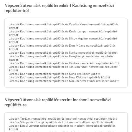
Népszerű útvonalak repülőterenként Kaohsiung nemzetközi
repülőtér-ból
Járatok Kaohsiung nemzetközi repülőtér és Ószaka Kansai nemzetközi repülőtér
között
Járatok Kaohsiung nemzetközi repülőtér és Kuala Lumpur nemzetközi repülőtér
között
Járatok Kaohsiung nemzetközi repülőtér és Ninoy Aquino nemzetközi repülőtér
között
Járatok Kaohsiung nemzetközi repülőtér és Don Müang nemzetközi repülőtér
között
Járatok Kaohsiung nemzetközi repülőtér és Narita nemzetközi repülőtér között
Járatok Kaohsiung nemzetközi repülőtér és Hongkongi nemzetközi repülőtér
között
Járatok Kaohsiung nemzetközi repülőtér és Gimhae nemzetközi repülőtér között
Járatok Kaohsiung nemzetközi repülőtér és Tan Son Nhat nemzetközi repülőtér
között
Járatok Kaohsiung nemzetközi repülőtér és Naha repülőtér között
Járatok Kaohsiung nemzetközi repülőtér és New Chitose repülőtér között
Járatok Kaohsiung nemzetközi repülőtér és Noi Bai nemzetközi repülőtér között
Népszerű útvonalak repülőtér szerint Incshoni nemzetközi
repülőtér-ra
Járatok Taojüan nemzetközi repülőtér és Incshoni nemzetközi repülőtér között
Járatok Szingapúr Changi repülőtér és Incshoni nemzetközi repülőtér között
Járatok Kuala Lumpur nemzetközi repülőtér és Incshoni nemzetközi repülőtér
között