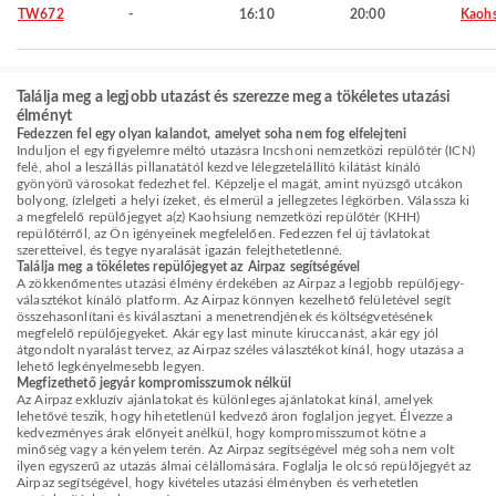
TW672
-
16:10
20:00
Kaohs
Találja meg a legjobb utazást és szerezze meg a tökéletes utazási
élményt
Fedezzen fel egy olyan kalandot, amelyet soha nem fog elfelejteni
Induljon el egy figyelemre méltó utazásra Incshoni nemzetközi repülőtér (ICN)
felé, ahol a leszállás pillanatától kezdve lélegzetelállító kilátást kínáló
gyönyörű városokat fedezhet fel. Képzelje el magát, amint nyüzsgő utcákon
bolyong, ízlelgeti a helyi ízeket, és elmerül a jellegzetes légkörben. Válassza ki
a megfelelő repülőjegyet a(z) Kaohsiung nemzetközi repülőtér (KHH)
repülőtérről, az Ön igényeinek megfelelően. Fedezzen fel új távlatokat
szeretteivel, és tegye nyaralását igazán felejthetetlenné.
Találja meg a tökéletes repülőjegyet az Airpaz segítségével
A zökkenőmentes utazási élmény érdekében az Airpaz a legjobb repülőjegy-
választékot kínáló platform. Az Airpaz könnyen kezelhető felületével segít
összehasonlítani és kiválasztani a menetrendjének és költségvetésének
megfelelő repülőjegyeket. Akár egy last minute kiruccanást, akár egy jól
átgondolt nyaralást tervez, az Airpaz széles választékot kínál, hogy utazása a
lehető legkényelmesebb legyen.
Megfizethető jegyár kompromisszumok nélkül
Az Airpaz exkluzív ajánlatokat és különleges ajánlatokat kínál, amelyek
lehetővé teszik, hogy hihetetlenül kedvező áron foglaljon jegyet. Élvezze a
kedvezményes árak előnyeit anélkül, hogy kompromisszumot kötne a
minőség vagy a kényelem terén. Az Airpaz segítségével még soha nem volt
ilyen egyszerű az utazás álmai célállomására. Foglalja le olcsó repülőjegyét az
Airpaz segítségével, hogy kivételes utazási élményben és verhetetlen