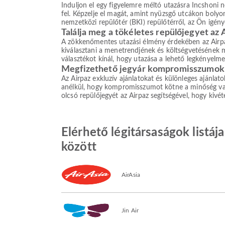
Induljon el egy figyelemre méltó utazásra Incshoni ne
fel. Képzelje el magát, amint nyüzsgő utcákon bolyong,
nemzetközi repülőtér (BKI) repülőtérről, az Ön igénye
Találja meg a tökéletes repülőjegyet az 
A zökkenőmentes utazási élmény érdekében az Airpaz 
kiválasztani a menetrendjének és költségvetésének me
választékot kínál, hogy utazása a lehető legkényelm
Megfizethető jegyár kompromisszumok 
Az Airpaz exkluzív ajánlatokat és különleges ajánlat
anélkül, hogy kompromisszumot kötne a minőség vagy 
olcsó repülőjegyét az Airpaz segítségével, hogy kivé
Elérhető légitársaságok listá
között
AirAsia
Jin Air