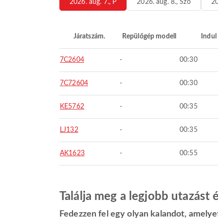
2026. aug. 7., P
2026. aug. 8., Szo
20
Járatszám.
Repülőgép modell
Indul
7C2604
-
00:30
7C72604
-
00:30
KE5762
-
00:35
LJ132
-
00:35
AK1623
-
00:55
Találja meg a legjobb utazást
Fedezzen fel egy olyan kalandot, amelye