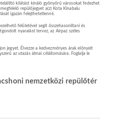
etelállító kilátást kínáló gyönyörű városokat fedezhet
 a megfelelő repülőjegyet a(z) Kota Kinabalu
lását igazán felejthetetlenné.
elhető felületével segít összehasonlítani és
gondolt nyaralást tervez, az Airpaz széles
ljon jegyet. Élvezze a kedvezményes árak előnyeit
erű az utazás álmai célállomására. Foglalja le
Incshoni nemzetközi repülőtér