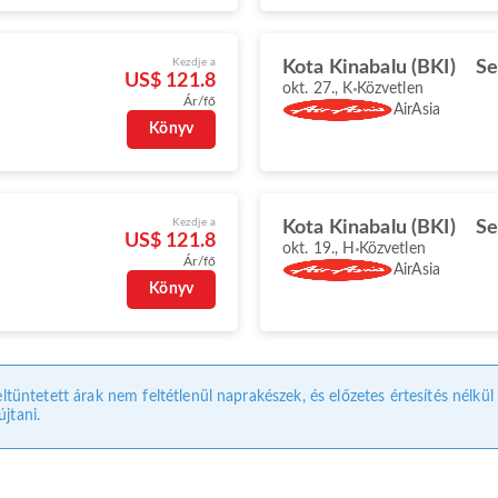
Kezdje a
Kota Kinabalu (BKI)
Se
US$ 121.8
okt. 27., K
Közvetlen
Ár/fő
AirAsia
Könyv
Kezdje a
Kota Kinabalu (BKI)
Se
US$ 121.8
okt. 19., H
Közvetlen
Ár/fő
AirAsia
Könyv
eltüntetett árak nem feltétlenül naprakészek, és előzetes értesítés nélkü
jtani.