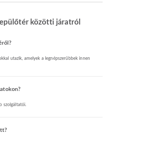
pülőtér közötti járatról
éről?
okkal utazik, amelyek a legnépszerűbbek innen
ratokon?
 szolgáltatói.
tt?