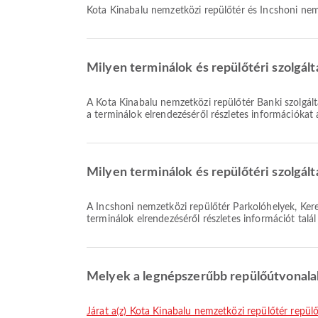
Kota Kinabalu nemzetközi repülőtér és Incshoni nemz
Milyen terminálok és repülőtéri szolgál
A Kota Kinabalu nemzetközi repülőtér Banki szolgáltatás/ATM, Társalgó, Étkezés mellett számos egyéb szolgáltatást is kínál, hogy javítsa utazási élményét. A létesítményekről és
a terminálok elrendezéséről részletes információkat
Milyen terminálok és repülőtéri szolgált
A Incshoni nemzetközi repülőtér Parkolóhelyek, Kerekesszék, Várakozótér-t és számos egyéb szolgáltatást kínál, hogy kényelmesebbé tegye utazását. A létesítményekről és
terminálok elrendezéséről részletes információt talá
Melyek a legnépszerűbb repülőútvonalak
járat a(z) Kota Kinabalu nemzetközi repülőtér repül