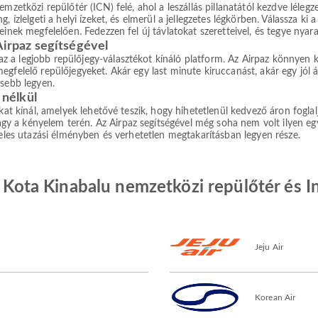
mzetközi repülőtér (ICN) felé, ahol a leszállás pillanatától kezdve lélegz
 ízlelgeti a helyi ízeket, és elmerül a jellegzetes légkörben. Válassza ki
inek megfelelően. Fedezzen fel új távlatokat szeretteivel, és tegye nyara
Airpaz segítségével
a legjobb repülőjegy-választékot kínáló platform. Az Airpaz könnyen kez
gfelelő repülőjegyeket. Akár egy last minute kiruccanást, akár egy jól át
esebb legyen.
nélkül
okat kínál, amelyek lehetővé teszik, hogy hihetetlenül kedvező áron fogla
a kényelem terén. Az Airpaz segítségével még soha nem volt ilyen egysz
teles utazási élményben és verhetetlen megtakarításban legyen része.
ja Kota Kinabalu nemzetközi repülőtér és 
Jeju Air
Korean Air