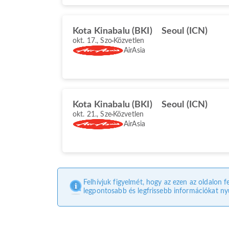
Kota Kinabalu (BKI)
Seoul (ICN)
okt. 17., Szo
Közvetlen
AirAsia
Kota Kinabalu (BKI)
Seoul (ICN)
okt. 21., Sze
Közvetlen
AirAsia
Felhívjuk figyelmét, hogy az ezen az oldalon f
legpontosabb és legfrissebb információkat nyú