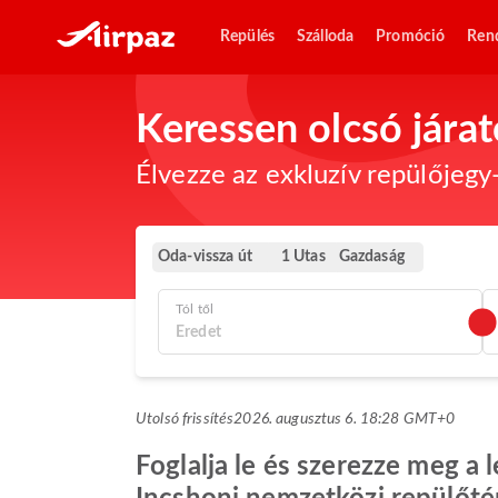
Repülés
Szálloda
Promóció
Ren
Keressen olcsó jára
Élvezze az exkluzív repülőjegy-
Oda-vissza út
Gazdaság
1 Utas
Tól től
Utolsó frissítés
2026. augusztus 6. 18:28 GMT+0
Foglalja le és szerezze meg a