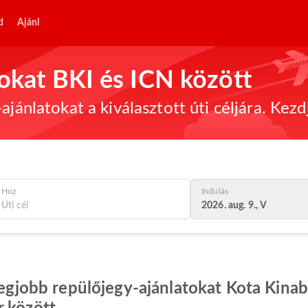
d
Ajánl
tokat BKI és ICN között
ajánlatokat a kiválasztott úti céljára. Kez
Hoz
Indulás
2026. aug. 9., V
 legjobb repülőjegy-ajánlatokat Kota Kina