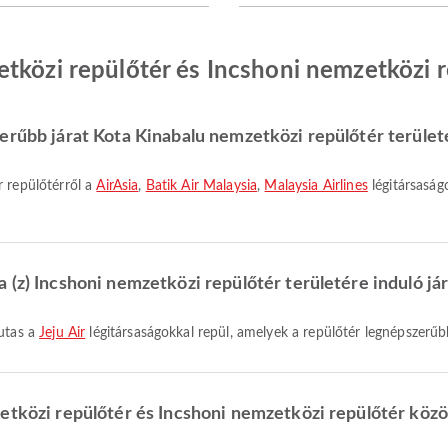
tközi repülőtér és Incshoni nemzetközi re
erűbb járat Kota Kinabalu nemzetközi repülőtér terület
r repülőtérről a
AirAsia
,
Batik Air Malaysia
,
Malaysia Airlines
légitársaság
 (z) Incshoni nemzetközi repülőtér területére induló já
 utas a
Jeju Air
légitársaságokkal repül, amelyek a repülőtér legnépszerűbb
etközi repülőtér és Incshoni nemzetközi repülőtér közö