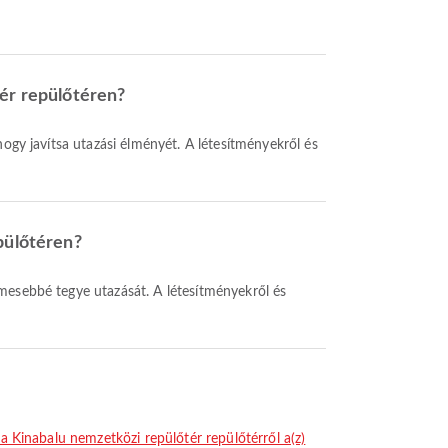
tér repülőtéren?
epülőtéren?
ota Kinabalu nemzetközi repülőtér repülőtérről a(z)