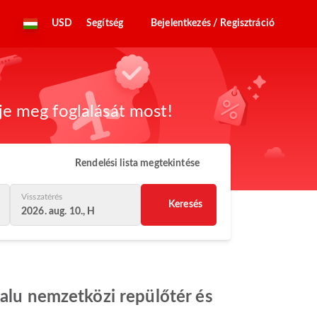
USD
Segítség
Bejelentkezés / Regisztráció
dje meg foglalását most!
Rendelési lista megtekintése
Visszatérés
Keresés
2026. aug. 10., H
balu nemzetközi repülőtér és