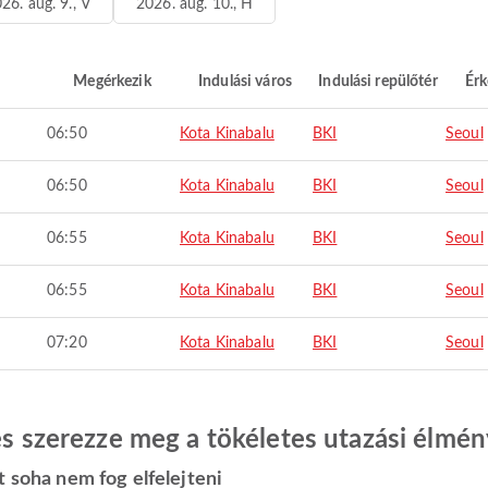
26. aug. 9., V
2026. aug. 10., H
Megérkezik
Indulási város
Indulási repülőtér
Érk
06:50
Kota Kinabalu
BKI
Seoul
06:50
Kota Kinabalu
BKI
Seoul
06:55
Kota Kinabalu
BKI
Seoul
06:55
Kota Kinabalu
BKI
Seoul
07:20
Kota Kinabalu
BKI
Seoul
 és szerezze meg a tökéletes utazási élmén
t soha nem fog elfelejteni