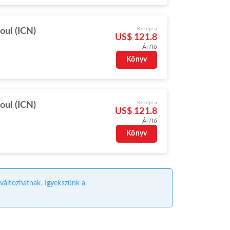
Kezdje a
oul (ICN)
US$ 121.8
Ár/fő
Könyv
Kezdje a
oul (ICN)
US$ 121.8
Ár/fő
Könyv
l változhatnak. Igyekszünk a