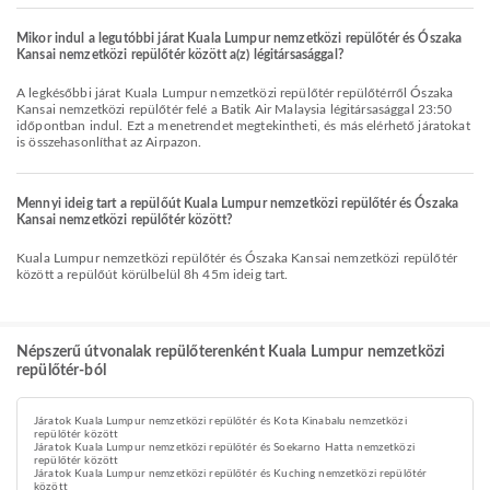
Mikor indul a legutóbbi járat Kuala Lumpur nemzetközi repülőtér és Ószaka
Kansai nemzetközi repülőtér között a(z) légitársasággal?
A legkésőbbi járat Kuala Lumpur nemzetközi repülőtér repülőtérről Ószaka
Kansai nemzetközi repülőtér felé a Batik Air Malaysia légitársasággal 23:50
időpontban indul. Ezt a menetrendet megtekintheti, és más elérhető járatokat
is összehasonlíthat az Airpazon.
Mennyi ideig tart a repülőút Kuala Lumpur nemzetközi repülőtér és Ószaka
Kansai nemzetközi repülőtér között?
Kuala Lumpur nemzetközi repülőtér és Ószaka Kansai nemzetközi repülőtér
között a repülőút körülbelül 8h 45m ideig tart.
Népszerű útvonalak repülőterenként Kuala Lumpur nemzetközi
repülőtér-ból
Járatok Kuala Lumpur nemzetközi repülőtér és Kota Kinabalu nemzetközi
repülőtér között
Járatok Kuala Lumpur nemzetközi repülőtér és Soekarno Hatta nemzetközi
repülőtér között
Járatok Kuala Lumpur nemzetközi repülőtér és Kuching nemzetközi repülőtér
között