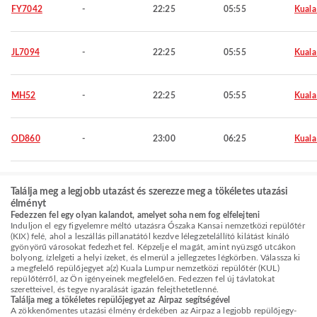
FY7042
-
22:25
05:55
Kuala
JL7094
-
22:25
05:55
Kuala
MH52
-
22:25
05:55
Kuala
OD860
-
23:00
06:25
Kuala
Találja meg a legjobb utazást és szerezze meg a tökéletes utazási
élményt
Fedezzen fel egy olyan kalandot, amelyet soha nem fog elfelejteni
Induljon el egy figyelemre méltó utazásra Ószaka Kansai nemzetközi repülőtér
(KIX) felé, ahol a leszállás pillanatától kezdve lélegzetelállító kilátást kínáló
gyönyörű városokat fedezhet fel. Képzelje el magát, amint nyüzsgő utcákon
bolyong, ízlelgeti a helyi ízeket, és elmerül a jellegzetes légkörben. Válassza ki
a megfelelő repülőjegyet a(z) Kuala Lumpur nemzetközi repülőtér (KUL)
repülőtérről, az Ön igényeinek megfelelően. Fedezzen fel új távlatokat
szeretteivel, és tegye nyaralását igazán felejthetetlenné.
Találja meg a tökéletes repülőjegyet az Airpaz segítségével
A zökkenőmentes utazási élmény érdekében az Airpaz a legjobb repülőjegy-