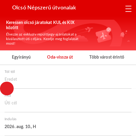
Olcsó Népszerű útvonalak
Keressen olcsó járatokat KUL és KIX
között
Élvezze az exkluzív repülőjegy-ajánlatokat a
kiválasztott úti céljára. Kezdje meg foglalását
most!
Egyirányú
Oda-vissza út
Több várost érintő
Tól től
Eredet
Hoz
Úti cél
Indulás
2026. aug. 10., H