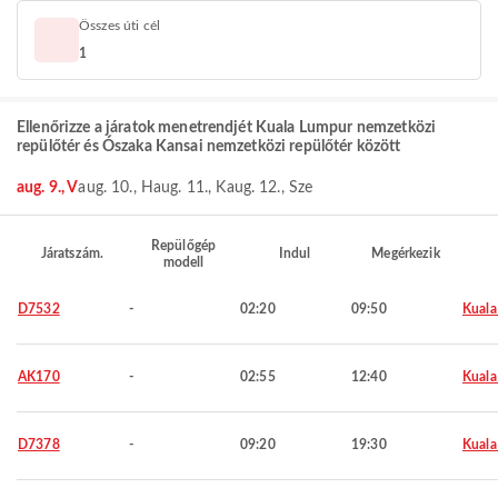
Összes úti cél
1
Ellenőrizze a járatok menetrendjét Kuala Lumpur nemzetközi
repülőtér és Ószaka Kansai nemzetközi repülőtér között
aug. 9., V
aug. 10., H
aug. 11., K
aug. 12., Sze
Repülőgép
Járatszám.
Indul
Megérkezik
modell
D7532
-
02:20
09:50
Kuala
AK170
-
02:55
12:40
Kuala
D7378
-
09:20
19:30
Kuala