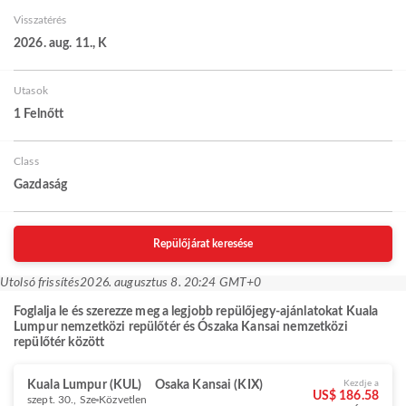
Visszatérés
2026. aug. 11., K
Utasok
1 Felnőtt
Class
Gazdaság
Repülőjárat keresése
Utolsó frissítés
2026. augusztus 8. 20:24 GMT+0
Foglalja le és szerezze meg a legjobb repülőjegy-ajánlatokat Kuala
Lumpur nemzetközi repülőtér és Ószaka Kansai nemzetközi
repülőtér között
Kuala Lumpur (KUL)
Osaka Kansai (KIX)
Kezdje a
US$ 186.58
szept. 30., Sze
Közvetlen