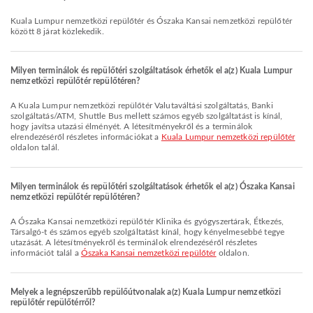
Kuala Lumpur nemzetközi repülőtér és Ószaka Kansai nemzetközi repülőtér
között 8 járat közlekedik.
Milyen terminálok és repülőtéri szolgáltatások érhetők el a(z) Kuala Lumpur
nemzetközi repülőtér repülőtéren?
A Kuala Lumpur nemzetközi repülőtér Valutaváltási szolgáltatás, Banki
szolgáltatás/ATM, Shuttle Bus mellett számos egyéb szolgáltatást is kínál,
hogy javítsa utazási élményét. A létesítményekről és a terminálok
elrendezéséről részletes információkat a
Kuala Lumpur nemzetközi repülőtér
oldalon talál.
Milyen terminálok és repülőtéri szolgáltatások érhetők el a(z) Ószaka Kansai
nemzetközi repülőtér repülőtéren?
A Ószaka Kansai nemzetközi repülőtér Klinika és gyógyszertárak, Étkezés,
Társalgó-t és számos egyéb szolgáltatást kínál, hogy kényelmesebbé tegye
utazását. A létesítményekről és terminálok elrendezéséről részletes
információt talál a
Ószaka Kansai nemzetközi repülőtér
oldalon.
Melyek a legnépszerűbb repülőútvonalak a(z) Kuala Lumpur nemzetközi
repülőtér repülőtérről?