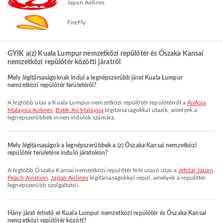
Japan Airlines
FireFly
GYIK a(z) Kuala Lumpur nemzetközi repülőtér és Ószaka Kansai
nemzetközi repülőtér közötti járatról
Mely légitársaságoknak indul a legnépszerűbb járat Kuala Lumpur
nemzetközi repülőtér területéről?
A legtöbb utas a Kuala Lumpur nemzetközi repülőtér repülőtérről a
AirAsia
,
Malaysia Airlines
,
Batik Air Malaysia
légitársaságokkal utazik, amelyek a
legnépszerűbbek innen indulók számára.
Mely légitársaságok a legnépszerűbbek a (z) Ószaka Kansai nemzetközi
repülőtér területére induló járatokon?
A legtöbb Ószaka Kansai nemzetközi repülőtér felé utazó utas a
Jetstar Japan
,
Peach Aviation
,
Japan Airlines
légitársaságokkal repül, amelyek a repülőtér
legnépszerűbb szolgáltatói.
Hány járat érhető el Kuala Lumpur nemzetközi repülőtér és Ószaka Kansai
nemzetközi repülőtér között?