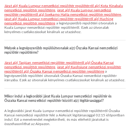
járat a(z) Kuala Lumpur nemzetközi repülőtér repülőtérről a(z) Kota Kinabalu
nemzetközi repülőtér repülőtérre
,
járat a(z) Kuala Lumpur nemzetközi
repülőtér repülőtérről a(z) Soekarno Hatta nemzetközi repülőtér repülőtérre
,
járat a(z) Kuala Lumpur nemzetközi repülőtér repülőtérről a(z) Kuching
nemzetközi repülőtér repülőtérre
a legnépszerűbb repülőtéri útvonalak a
Kuala Lumpur nemzetközi repülőtér repülőtérről. Ezek az útvonalak
kényelmes csatlakozásokat kínálnak az utazáshoz.
Melyek a legnépszerűbb repülőútvonalak a(z) Ószaka Kansai nemzetközi
repülőtér repülőtérre?
járat a(z) Taojüan nemzetközi repülőtér repülőtérről a(z) Ószaka Kansai
nemzetközi repülőtér repülőtérre
,
járat a(z) Kaohsiung nemzetközi repülőtér
repülőtérről a(z) Ószaka Kansai nemzetközi repülőtér repülőtérre
a
legnépszerűbb repülőtéri útvonalak Ószaka Kansai nemzetközi repülőtér
irányába. Ezek az útvonalak kényelmes csatlakozásokat kínálnak az utazáshoz.
Mikor indul a legkorábbi járat Kuala Lumpur nemzetközi repülőtér és
Ószaka Kansai nemzetközi repülőtér között a(z) légitársasággal?
A legkorábbi járat Kuala Lumpur nemzetközi repülőtér repülőtérről Ószaka
Kansai nemzetközi repülőtér felé a AirAsiaX légitársasággal 02:15 időpontban
indul. Ezt a menetrendet megtekintheti, és más elérhető járatokat is
összehasonlíthat az Airpazon.