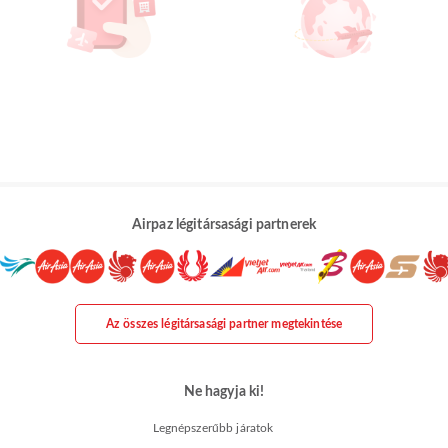
Airpaz légitársasági partnerek
Az összes légitársasági partner megtekintése
Ne hagyja ki!
Legnépszerűbb járatok