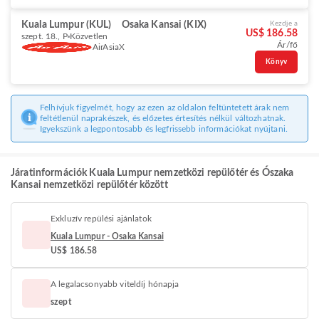
Kuala Lumpur (KUL)
Osaka Kansai (KIX)
Kezdje a
US$ 186.58
szept. 18., P
Közvetlen
Ár/fő
AirAsiaX
Könyv
Felhívjuk figyelmét, hogy az ezen az oldalon feltüntetett árak nem
feltétlenül naprakészek, és előzetes értesítés nélkül változhatnak.
Igyekszünk a legpontosabb és legfrissebb információkat nyújtani.
Járatinformációk Kuala Lumpur nemzetközi repülőtér és Ószaka
Kansai nemzetközi repülőtér között
Exkluzív repülési ajánlatok
Kuala Lumpur - Osaka Kansai
US$ 186.58
A legalacsonyabb viteldíj hónapja
szept