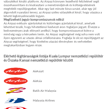
választékot kínáló platform. Az Airpaz könnyen kezelhető felületével segít
összehasonlítani és kiválasztani a menetrendjének és költségvetésének
megfelelő repülőjegyeket. Akár egy last minute kiruccanást, akár egy jól
átgondolt nyaralást tervez, az Airpaz széles választékot kínál, hogy utazása a
lehető legkényelmesebb legyen.
Megfizethető jegyár kompromisszumok nélkül
Az Airpaz exkluzív ajánlatokat és különleges ajánlatokat kínál, amelyek
lehetővé teszik, hogy hihetetlenül kedvező áron foglaljon jegyet. Élvezze a
kedvezményes árak előnyeit anélkül, hogy kompromisszumot kötne a
minőség vagy a kényelem terén. Az Airpaz segítségével még soha nem volt
ilyen egyszerű az utazás álmai célállomására. Foglalja le olcsó repülőjegyét az
Airpaz segítségével, hogy kivételes utazási élményben és verhetetlen
megtakarításban legyen része.
Elérhető légitársaságok listája Kuala Lumpur nemzetközi repülőtér
és Ószaka Kansai nemzetközi repülőtér között
AirAsiaX
AirAsia
Batik Air Malaysia
Malaysia Airlines