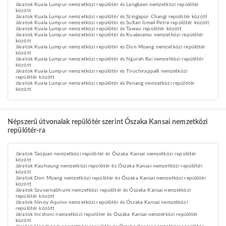
Járatok Kuala Lumpur nemzetközi repülőtér és Langkawi nemzetközi repülőtér
között
Járatok Kuala Lumpur nemzetközi repülőtér és Szingapúr Changi repülőtér között
Járatok Kuala Lumpur nemzetközi repülőtér és Sultan Ismail Petra repülőtér között
Járatok Kuala Lumpur nemzetközi repülőtér és Tawau repülőtér között
Járatok Kuala Lumpur nemzetközi repülőtér és Kualanamu nemzetközi repülőtér
között
Járatok Kuala Lumpur nemzetközi repülőtér és Don Müang nemzetközi repülőtér
között
Járatok Kuala Lumpur nemzetközi repülőtér és Ngurah Rai nemzetközi repülőtér
között
Járatok Kuala Lumpur nemzetközi repülőtér és Tiruchirappalli nemzetközi
repülőtér között
Járatok Kuala Lumpur nemzetközi repülőtér és Penang nemzetközi repülőtér
között
Népszerű útvonalak repülőtér szerint Ószaka Kansai nemzetközi
repülőtér-ra
Járatok Taojüan nemzetközi repülőtér és Ószaka Kansai nemzetközi repülőtér
között
Járatok Kaohsiung nemzetközi repülőtér és Ószaka Kansai nemzetközi repülőtér
között
Járatok Don Müang nemzetközi repülőtér és Ószaka Kansai nemzetközi repülőtér
között
Járatok Szuvarnabhumi nemzetközi repülőtér és Ószaka Kansai nemzetközi
repülőtér között
Járatok Ninoy Aquino nemzetközi repülőtér és Ószaka Kansai nemzetközi
repülőtér között
Járatok Incshoni nemzetközi repülőtér és Ószaka Kansai nemzetközi repülőtér
között