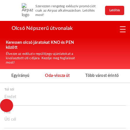
Szerezzen rengeteg exkluzív promóciót
csak az Airpaz alkalmazásban. Letöltés
Letöltés
most!
Olcsó Népszerű útvonalak
Keressen olcsó járatokat KNO és PEN
között
Élvezze az exkluzív repülőjegy-ajánlatokat a
kiválasztott úti céljára. Kezdje meg foglalását
most!
Egyirányú
Oda-vissza út
Több várost érintő
Tól től
Eredet
Hoz
Úti cél