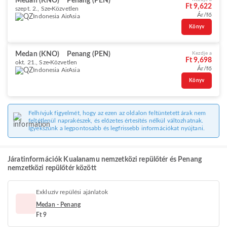
Medan (KNO)
Penang (PEN)
Ft 9,622
szept. 2., Sze
Közvetlen
Ár/fő
Indonesia AirAsia
Könyv
Medan (KNO)
Penang (PEN)
Kezdje a
Ft 9,698
okt. 21., Sze
Közvetlen
Ár/fő
Indonesia AirAsia
Könyv
Felhívjuk figyelmét, hogy az ezen az oldalon feltüntetett árak nem
feltétlenül naprakészek, és előzetes értesítés nélkül változhatnak.
Igyekszünk a legpontosabb és legfrissebb információkat nyújtani.
Járatinformációk Kualanamu nemzetközi repülőtér és Penang
nemzetközi repülőtér között
Exkluzív repülési ajánlatok
Medan - Penang
Ft 9