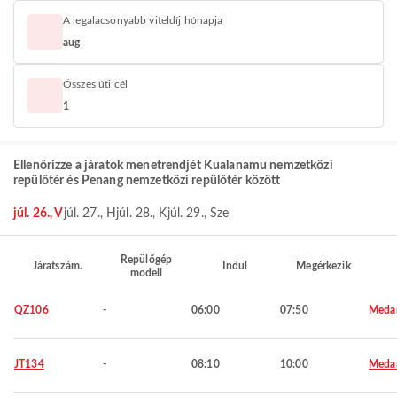
A legalacsonyabb viteldíj hónapja
aug
Összes úti cél
1
Ellenőrizze a járatok menetrendjét Kualanamu nemzetközi
repülőtér és Penang nemzetközi repülőtér között
júl. 26., V
júl. 27., H
júl. 28., K
júl. 29., Sze
Repülőgép
Járatszám.
Indul
Megérkezik
modell
QZ106
-
06:00
07:50
Meda
JT134
-
08:10
10:00
Meda