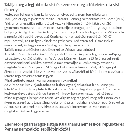
Találja meg a legjobb utazást és szerezze meg a tökéletes utazási
élményt
Fedezzen fel egy olyan kalandot, amelyet soha nem fog elfelejteni
Induljon el egy figyelemre méltó utazásra Penang nemzetközi repülőtér (PEN)
felé, ahol a leszállás pillanatától kezdve lélegzetelállító kilátást kínáló
gyönyörű városokat fedezhet fel. Képzelje el magát, amint nyüzsgő utcákon
bolyong, ízlelgeti a helyi ízeket, és elmerül a jellegzetes légkörben. Válassza ki
a megfelelő repülőjegyet a(z) Kualanamu nemzetközi repülőtér (KNO)
repülőtérről, az Ön igényeinek megfelelően. Fedezzen fel új távlatokat
szeretteivel, és tegye nyaralását igazán felejthetetlenné.
Találja meg a tökéletes repülőjegyet az Airpaz segítségével
A zökkenőmentes utazási élmény érdekében az Airpaz a legjobb repülőjegy-
választékot kínáló platform. Az Airpaz könnyen kezelhető felületével segít
összehasonlítani és kiválasztani a menetrendjének és költségvetésének
megfelelő repülőjegyeket. Akár egy last minute kiruccanást, akár egy jól
átgondolt nyaralást tervez, az Airpaz széles választékot kínál, hogy utazása a
lehető legkényelmesebb legyen.
Megfizethető jegyár kompromisszumok nélkül
Az Airpaz exkluzív ajánlatokat és különleges ajánlatokat kínál, amelyek
lehetővé teszik, hogy hihetetlenül kedvező áron foglaljon jegyet. Élvezze a
kedvezményes árak előnyeit anélkül, hogy kompromisszumot kötne a
minőség vagy a kényelem terén. Az Airpaz segítségével még soha nem volt
ilyen egyszerű az utazás álmai célállomására. Foglalja le olcsó repülőjegyét az
Airpaz segítségével, hogy kivételes utazási élményben és verhetetlen
megtakarításban legyen része.
Elérhető légitársaságok listája Kualanamu nemzetközi repülőtér és
Penang nemzetközi repülőtér között