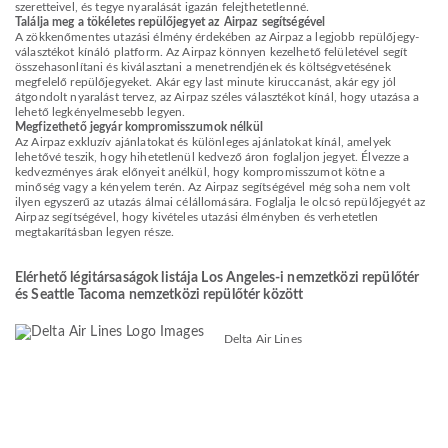
szeretteivel, és tegye nyaralását igazán felejthetetlenné.
Találja meg a tökéletes repülőjegyet az Airpaz segítségével
A zökkenőmentes utazási élmény érdekében az Airpaz a legjobb repülőjegy-
választékot kínáló platform. Az Airpaz könnyen kezelhető felületével segít
összehasonlítani és kiválasztani a menetrendjének és költségvetésének
megfelelő repülőjegyeket. Akár egy last minute kiruccanást, akár egy jól
átgondolt nyaralást tervez, az Airpaz széles választékot kínál, hogy utazása a
lehető legkényelmesebb legyen.
Megfizethető jegyár kompromisszumok nélkül
Az Airpaz exkluzív ajánlatokat és különleges ajánlatokat kínál, amelyek
lehetővé teszik, hogy hihetetlenül kedvező áron foglaljon jegyet. Élvezze a
kedvezményes árak előnyeit anélkül, hogy kompromisszumot kötne a
minőség vagy a kényelem terén. Az Airpaz segítségével még soha nem volt
ilyen egyszerű az utazás álmai célállomására. Foglalja le olcsó repülőjegyét az
Airpaz segítségével, hogy kivételes utazási élményben és verhetetlen
megtakarításban legyen része.
Elérhető légitársaságok listája Los Angeles-i nemzetközi repülőtér
és Seattle Tacoma nemzetközi repülőtér között
Delta Air Lines