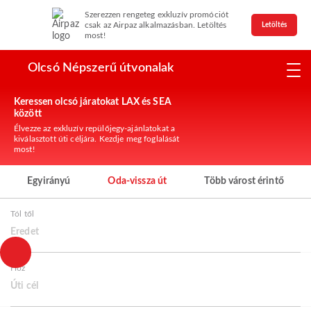
Szerezzen rengeteg exkluzív promóciót
csak az Airpaz alkalmazásban. Letöltés
Letöltés
most!
Olcsó Népszerű útvonalak
Keressen olcsó járatokat LAX és SEA
között
Élvezze az exkluzív repülőjegy-ajánlatokat a
kiválasztott úti céljára. Kezdje meg foglalását
most!
Egyirányú
Oda-vissza út
Több várost érintő
Tól től
Eredet
Hoz
Úti cél