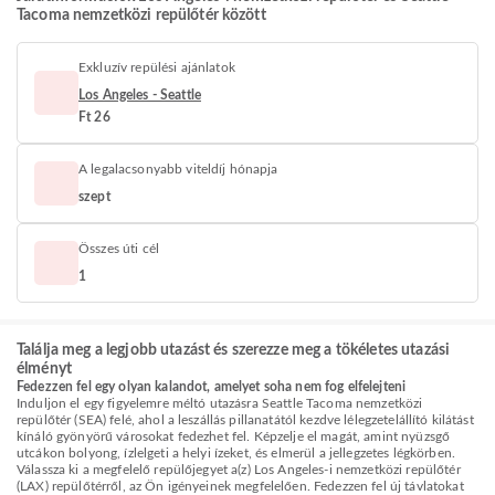
Tacoma nemzetközi repülőtér között
Exkluzív repülési ajánlatok
Los Angeles - Seattle
Ft 26
A legalacsonyabb viteldíj hónapja
szept
Összes úti cél
1
Találja meg a legjobb utazást és szerezze meg a tökéletes utazási
élményt
Fedezzen fel egy olyan kalandot, amelyet soha nem fog elfelejteni
Induljon el egy figyelemre méltó utazásra Seattle Tacoma nemzetközi
repülőtér (SEA) felé, ahol a leszállás pillanatától kezdve lélegzetelállító kilátást
kínáló gyönyörű városokat fedezhet fel. Képzelje el magát, amint nyüzsgő
utcákon bolyong, ízlelgeti a helyi ízeket, és elmerül a jellegzetes légkörben.
Válassza ki a megfelelő repülőjegyet a(z) Los Angeles-i nemzetközi repülőtér
(LAX) repülőtérről, az Ön igényeinek megfelelően. Fedezzen fel új távlatokat