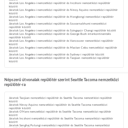
Járatok Los Angeles-i nemzetközi repülőtér és Incshoni nemzetközi repülőtér
között
Járatok Los Angeles-i nemzetközi repülőtér és Ninoy Aquino nemzetközi repülőtér
között
Járatok Los Angeles-i nemzetközi repülőtér és Hongkongi nemzetközi repülőtér
között
Járatok Los Angeles-i nemzetközi repülőtér és Szuvarnabhumi nemzetközi
repülőtér között
Járatok Los Angeles-i nemzetközi repülőtér és Szingapúr Changi repülőtér között
Járatok Los Angeles-i nemzetközi repülőtér és George Bush interkontinentális
repülőtér között
Járatok Los Angeles-i nemzetközi repülőtér és Vancouver nemzetközi repülőtér
között
Járatok Los Angeles-i nemzetközi repülőtér és Mactan Cebu nemzetközi repülőtér
között
Járatok Los Angeles-i nemzetközi repülőtér és Sydney-i repülőtér között
Járatok Los Angeles-i nemzetközi repülőtér és Taojüan nemzetközi repülőtér
között
Népszerű útvonalak repülőtér szerint Seattle Tacoma nemzetközi
repülőtér-ra
Járatok Taojüan nemzetközi repülőtér és Seattle Tacoma nemzetközi repülőtér
között
Járatok Ninoy Aquino nemzetközi repülőtér és Seattle Tacoma nemzetközi
repülőtér között
Járatok O’Hare nemzetközi repülőtér és Seattle Tacoma nemzetközi repülőtér
között
Járatok Incshoni nemzetközi repülőtér és Seattle Tacoma nemzetközi repülőtér
között
Járatok Sanghaj Putungi nemzetközi repülőtér és Seattle Tacoma nemzetközi