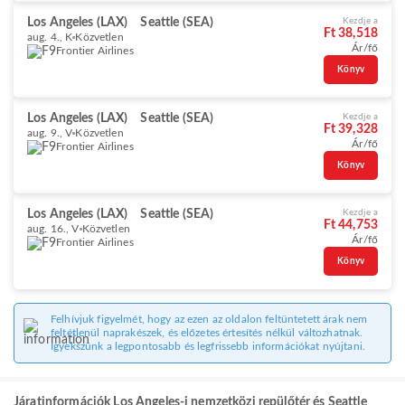
Los Angeles (LAX)
Seattle (SEA)
Kezdje a
Ft 38,518
aug. 4., K
Közvetlen
Ár/fő
Frontier Airlines
Könyv
Los Angeles (LAX)
Seattle (SEA)
Kezdje a
Ft 39,328
aug. 9., V
Közvetlen
Ár/fő
Frontier Airlines
Könyv
Los Angeles (LAX)
Seattle (SEA)
Kezdje a
Ft 44,753
aug. 16., V
Közvetlen
Ár/fő
Frontier Airlines
Könyv
Felhívjuk figyelmét, hogy az ezen az oldalon feltüntetett árak nem
feltétlenül naprakészek, és előzetes értesítés nélkül változhatnak.
Igyekszünk a legpontosabb és legfrissebb információkat nyújtani.
Járatinformációk Los Angeles-i nemzetközi repülőtér és Seattle