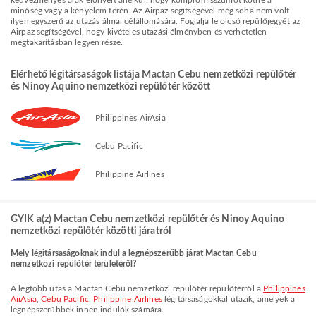
kedvezményes árak előnyeit anélkül, hogy kompromisszumot kötne a
minőség vagy a kényelem terén. Az Airpaz segítségével még soha nem volt
ilyen egyszerű az utazás álmai célállomására. Foglalja le olcsó repülőjegyét az
Airpaz segítségével, hogy kivételes utazási élményben és verhetetlen
megtakarításban legyen része.
Elérhető légitársaságok listája Mactan Cebu nemzetközi repülőtér
és Ninoy Aquino nemzetközi repülőtér között
Philippines AirAsia
Cebu Pacific
Philippine Airlines
GYIK a(z) Mactan Cebu nemzetközi repülőtér és Ninoy Aquino
nemzetközi repülőtér közötti járatról
Mely légitársaságoknak indul a legnépszerűbb járat Mactan Cebu
nemzetközi repülőtér területéről?
A legtöbb utas a Mactan Cebu nemzetközi repülőtér repülőtérről a
Philippines
AirAsia
,
Cebu Pacific
,
Philippine Airlines
légitársaságokkal utazik, amelyek a
legnépszerűbbek innen indulók számára.