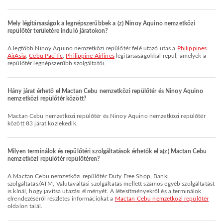
Mely légitársaságok a legnépszerűbbek a (z) Ninoy Aquino nemzetközi
repülőtér területére induló járatokon?
A legtöbb Ninoy Aquino nemzetközi repülőtér felé utazó utas a
Philippines
AirAsia
,
Cebu Pacific
,
Philippine Airlines
légitársaságokkal repül, amelyek a
repülőtér legnépszerűbb szolgáltatói.
Hány járat érhető el Mactan Cebu nemzetközi repülőtér és Ninoy Aquino
nemzetközi repülőtér között?
Mactan Cebu nemzetközi repülőtér és Ninoy Aquino nemzetközi repülőtér
között 83 járat közlekedik.
Milyen terminálok és repülőtéri szolgáltatások érhetők el a(z) Mactan Cebu
nemzetközi repülőtér repülőtéren?
A Mactan Cebu nemzetközi repülőtér Duty Free Shop, Banki
szolgáltatás/ATM, Valutaváltási szolgáltatás mellett számos egyéb szolgáltatást
is kínál, hogy javítsa utazási élményét. A létesítményekről és a terminálok
elrendezéséről részletes információkat a
Mactan Cebu nemzetközi repülőtér
oldalon talál.