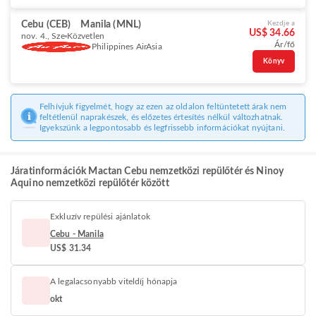
Cebu (CEB)
Manila (MNL)
Kezdje a
US$ 34.66
nov. 4., Sze
Közvetlen
Ár/fő
Philippines AirAsia
Könyv
Felhívjuk figyelmét, hogy az ezen az oldalon feltüntetett árak nem
feltétlenül naprakészek, és előzetes értesítés nélkül változhatnak.
Igyekszünk a legpontosabb és legfrissebb információkat nyújtani.
Járatinformációk Mactan Cebu nemzetközi repülőtér és Ninoy
Aquino nemzetközi repülőtér között
Exkluzív repülési ajánlatok
Cebu - Manila
US$ 31.34
A legalacsonyabb viteldíj hónapja
okt