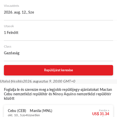
Visszatérés
2026. aug. 12., Sze
Utasok
1 Felnőtt
Class
Gazdaság
Repülőjárat keresése
Utolsó frissítés
2026. augusztus 9. 20:00 GMT+0
Foglalja le és szerezze meg a legjobb repülőjegy-ajánlatokat Mactan
Cebu nemzetközi repülőtér és Ninoy Aquino nemzetközi repülőtér
között
Cebu (CEB)
Manila (MNL)
Kezdje a
US$ 31.34
okt. 10., Szo
Közvetlen