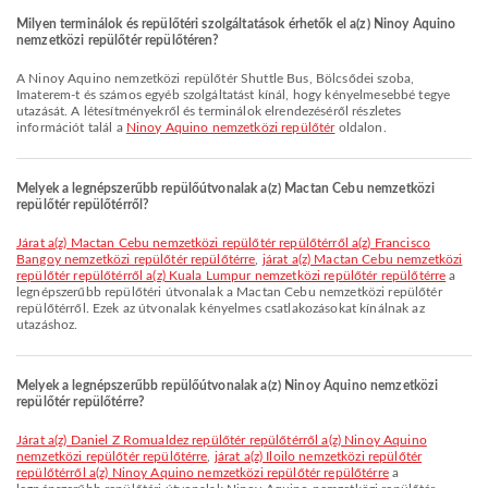
Milyen terminálok és repülőtéri szolgáltatások érhetők el a(z) Ninoy Aquino
nemzetközi repülőtér repülőtéren?
A Ninoy Aquino nemzetközi repülőtér Shuttle Bus, Bölcsődei szoba,
Imaterem-t és számos egyéb szolgáltatást kínál, hogy kényelmesebbé tegye
utazását. A létesítményekről és terminálok elrendezéséről részletes
információt talál a
Ninoy Aquino nemzetközi repülőtér
oldalon.
Melyek a legnépszerűbb repülőútvonalak a(z) Mactan Cebu nemzetközi
repülőtér repülőtérről?
járat a(z) Mactan Cebu nemzetközi repülőtér repülőtérről a(z) Francisco
Bangoy nemzetközi repülőtér repülőtérre
,
járat a(z) Mactan Cebu nemzetközi
repülőtér repülőtérről a(z) Kuala Lumpur nemzetközi repülőtér repülőtérre
a
legnépszerűbb repülőtéri útvonalak a Mactan Cebu nemzetközi repülőtér
repülőtérről. Ezek az útvonalak kényelmes csatlakozásokat kínálnak az
utazáshoz.
Melyek a legnépszerűbb repülőútvonalak a(z) Ninoy Aquino nemzetközi
repülőtér repülőtérre?
járat a(z) Daniel Z Romualdez repülőtér repülőtérről a(z) Ninoy Aquino
nemzetközi repülőtér repülőtérre
,
járat a(z) Iloilo nemzetközi repülőtér
repülőtérről a(z) Ninoy Aquino nemzetközi repülőtér repülőtérre
a