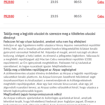
PR2880
-
23:35
00:55
Cebu
PR2880
-
23:35
00:55
Cebu
Találja meg a legjobb utazást és szerezze meg a tökéletes utazási
élményt
Fedezzen fel egy olyan kalandot, amelyet soha nem fog elfelejteni
Induljon el egy figyelemre méltó utazásra Ninoy Aquino nemzetközi repülőtér
(MNL) felé, ahol a leszállás pillanatától kezdve lélegzetelállító kilátást kínáló
gyönyörű városokat fedezhet fel. Képzelje el magát, amint nyüzsgő utcákon
bolyong, ízlelgeti a helyi ízeket, és elmerül a jellegzetes légkörben. Válassza ki
a megfelelő repülőjegyet a(z) Mactan Cebu nemzetközi repülőtér (CEB)
repülőtérről, az Ön igényeinek megfelelően. Fedezzen fel új távlatokat
szeretteivel, és tegye nyaralását igazán felejthetetlenné.
Találja meg a tökéletes repülőjegyet az Airpaz segítségével
A zökkenőmentes utazási élmény érdekében az Airpaz a legjobb repülőjegy-
választékot kínáló platform. Az Airpaz könnyen kezelhető felületével segít
összehasonlítani és kiválasztani a menetrendjének és költségvetésének
megfelelő repülőjegyeket. Akár egy last minute kiruccanást, akár egy jól
átgondolt nyaralást tervez, az Airpaz széles választékot kínál, hogy utazása a
lehető legkényelmesebb legyen.
Megfizethető jegyár kompromisszumok nélkül
Az Airpaz exkluzív ajánlatokat és különleges ajánlatokat kínál, amelyek
lehetővé teszik, hogy hihetetlenül kedvező áron foglaljon jegyet. Élvezze a