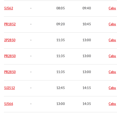
5J562
-
08:05
09:40
Cebu
PR1852
-
09:20
10:45
Cebu
2P2850
-
11:35
13:00
Cebu
PR2850
-
11:35
13:00
Cebu
PR2850
-
11:35
13:00
Cebu
5J2512
-
12:45
14:15
Cebu
5J566
-
13:00
14:35
Cebu