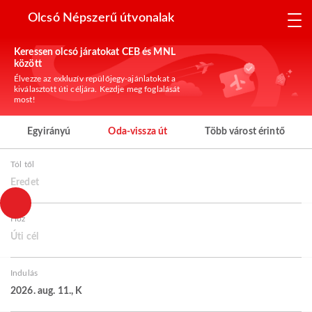
Olcsó Népszerű útvonalak
Keressen olcsó járatokat CEB és MNL
között
Élvezze az exkluzív repülőjegy-ajánlatokat a
kiválasztott úti céljára. Kezdje meg foglalását
most!
Egyirányú
Oda-vissza út
Több várost érintő
Tól től
Eredet
Hoz
Úti cél
Indulás
2026. aug. 11., K