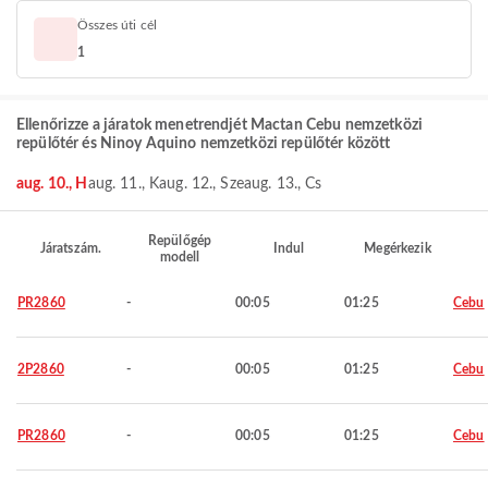
Összes úti cél
1
Ellenőrizze a járatok menetrendjét Mactan Cebu nemzetközi
repülőtér és Ninoy Aquino nemzetközi repülőtér között
aug. 10., H
aug. 11., K
aug. 12., Sze
aug. 13., Cs
Repülőgép
Járatszám.
Indul
Megérkezik
modell
PR2860
-
00:05
01:25
Cebu
2P2860
-
00:05
01:25
Cebu
PR2860
-
00:05
01:25
Cebu