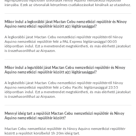
legnépszerűbb repülőtéri útvonalak Ninoy Aquino nemzetközi repülőtér
irányába. Ezek az útvonalak kényelmes csatlakozásokat kínálnak az utazáshoz.
Mikor indul a legkorábbi járat Mactan Cebu nemzetközi repülőtér és Ninoy
Aquino nemzetközi repülőtér között a(z) légitársasággal?
A legkorábbi járat Mactan Cebu nemzetközi repülőtér repülőtérről Ninoy
Aquino nemzetközi repülőtér felé a PAL Express légitársasággal 00:05
időpontban indul. Ezt a menetrendet megtekintheti, és más elérhető járatokat
is összehasonlíthat az Airpazon.
Mikor indul a legutóbbi járat Mactan Cebu nemzetközi repülőtér és Ninoy
Aquino nemzetközi repülőtér között a(z) légitársasággal?
A legkésőbbi járat Mactan Cebu nemzetközi repülőtér repülőtérről Ninoy
Aquino nemzetközi repülőtér felé a Cebu Pacific légitársasággal 23:55
időpontban indul. Ezt a menetrendet megtekintheti, és más elérhető járatokat
is összehasonlíthat az Airpazon.
Mennyi ideig tart a repülőút Mactan Cebu nemzetközi repülőtér és Ninoy
Aquino nemzetközi repülőtér között?
Mactan Cebu nemzetközi repülőtér és Ninoy Aquino nemzetközi repülőtér
között a repülőút körülbelül 1h 20m ideig tart.