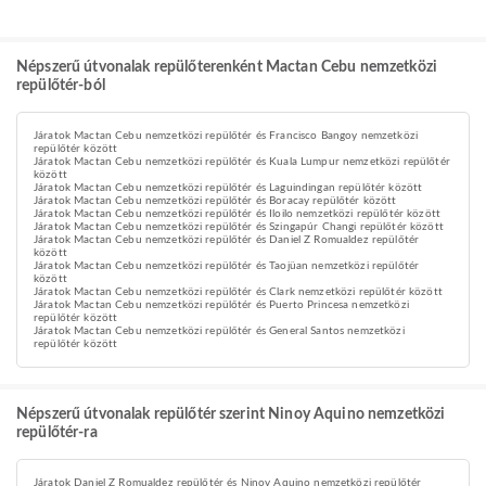
Népszerű útvonalak repülőterenként Mactan Cebu nemzetközi
repülőtér-ból
Járatok Mactan Cebu nemzetközi repülőtér és Francisco Bangoy nemzetközi
repülőtér között
Járatok Mactan Cebu nemzetközi repülőtér és Kuala Lumpur nemzetközi repülőtér
között
Járatok Mactan Cebu nemzetközi repülőtér és Laguindingan repülőtér között
Járatok Mactan Cebu nemzetközi repülőtér és Boracay repülőtér között
Járatok Mactan Cebu nemzetközi repülőtér és Iloilo nemzetközi repülőtér között
Járatok Mactan Cebu nemzetközi repülőtér és Szingapúr Changi repülőtér között
Járatok Mactan Cebu nemzetközi repülőtér és Daniel Z Romualdez repülőtér
között
Járatok Mactan Cebu nemzetközi repülőtér és Taojüan nemzetközi repülőtér
között
Járatok Mactan Cebu nemzetközi repülőtér és Clark nemzetközi repülőtér között
Járatok Mactan Cebu nemzetközi repülőtér és Puerto Princesa nemzetközi
repülőtér között
Járatok Mactan Cebu nemzetközi repülőtér és General Santos nemzetközi
repülőtér között
Népszerű útvonalak repülőtér szerint Ninoy Aquino nemzetközi
repülőtér-ra
Járatok Daniel Z Romualdez repülőtér és Ninoy Aquino nemzetközi repülőtér