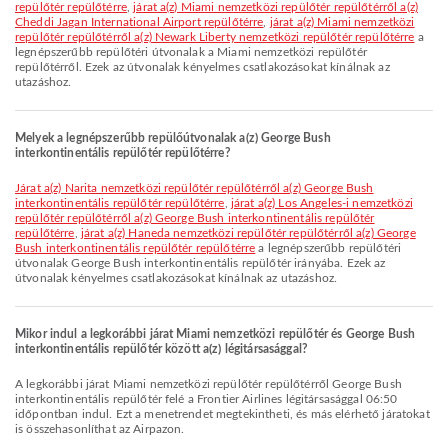
repülőtér repülőtérre
,
járat a(z) Miami nemzetközi repülőtér repülőtérről a(z)
Cheddi Jagan International Airport repülőtérre
,
járat a(z) Miami nemzetközi
repülőtér repülőtérről a(z) Newark Liberty nemzetközi repülőtér repülőtérre
a
legnépszerűbb repülőtéri útvonalak a Miami nemzetközi repülőtér
repülőtérről. Ezek az útvonalak kényelmes csatlakozásokat kínálnak az
utazáshoz.
Melyek a legnépszerűbb repülőútvonalak a(z) George Bush
interkontinentális repülőtér repülőtérre?
járat a(z) Narita nemzetközi repülőtér repülőtérről a(z) George Bush
interkontinentális repülőtér repülőtérre
,
járat a(z) Los Angeles-i nemzetközi
repülőtér repülőtérről a(z) George Bush interkontinentális repülőtér
repülőtérre
,
járat a(z) Haneda nemzetközi repülőtér repülőtérről a(z) George
Bush interkontinentális repülőtér repülőtérre
a legnépszerűbb repülőtéri
útvonalak George Bush interkontinentális repülőtér irányába. Ezek az
útvonalak kényelmes csatlakozásokat kínálnak az utazáshoz.
Mikor indul a legkorábbi járat Miami nemzetközi repülőtér és George Bush
interkontinentális repülőtér között a(z) légitársasággal?
A legkorábbi járat Miami nemzetközi repülőtér repülőtérről George Bush
interkontinentális repülőtér felé a Frontier Airlines légitársasággal 06:50
időpontban indul. Ezt a menetrendet megtekintheti, és más elérhető járatokat
is összehasonlíthat az Airpazon.