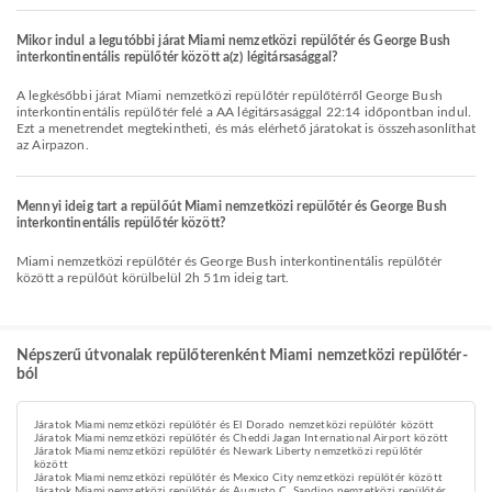
Mikor indul a legutóbbi járat Miami nemzetközi repülőtér és George Bush
interkontinentális repülőtér között a(z) légitársasággal?
A legkésőbbi járat Miami nemzetközi repülőtér repülőtérről George Bush
interkontinentális repülőtér felé a AA légitársasággal 22:14 időpontban indul.
Ezt a menetrendet megtekintheti, és más elérhető járatokat is összehasonlíthat
az Airpazon.
Mennyi ideig tart a repülőút Miami nemzetközi repülőtér és George Bush
interkontinentális repülőtér között?
Miami nemzetközi repülőtér és George Bush interkontinentális repülőtér
között a repülőút körülbelül 2h 51m ideig tart.
Népszerű útvonalak repülőterenként Miami nemzetközi repülőtér-
ból
Járatok Miami nemzetközi repülőtér és El Dorado nemzetközi repülőtér között
Járatok Miami nemzetközi repülőtér és Cheddi Jagan International Airport között
Járatok Miami nemzetközi repülőtér és Newark Liberty nemzetközi repülőtér
között
Járatok Miami nemzetközi repülőtér és Mexico City nemzetközi repülőtér között
Járatok Miami nemzetközi repülőtér és Augusto C. Sandino nemzetközi repülőtér