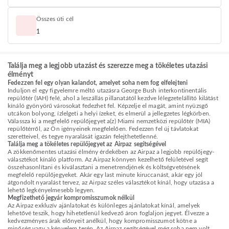
Összes úti cél
1
Találja meg a legjobb utazást és szerezze meg a tökéletes utazási
élményt
Fedezzen fel egy olyan kalandot, amelyet soha nem fog elfelejteni
Induljon el egy figyelemre méltó utazásra George Bush interkontinentális
repülőtér (IAH) felé, ahol a leszállás pillanatától kezdve lélegzetelállító kilátást
kínáló gyönyörű városokat fedezhet fel. Képzelje el magát, amint nyüzsgő
utcákon bolyong, ízlelgeti a helyi ízeket, és elmerül a jellegzetes légkörben.
Válassza ki a megfelelő repülőjegyet a(z) Miami nemzetközi repülőtér (MIA)
repülőtérről, az Ön igényeinek megfelelően. Fedezzen fel új távlatokat
szeretteivel, és tegye nyaralását igazán felejthetetlenné.
Találja meg a tökéletes repülőjegyet az Airpaz segítségével
A zökkenőmentes utazási élmény érdekében az Airpaz a legjobb repülőjegy-
választékot kínáló platform. Az Airpaz könnyen kezelhető felületével segít
összehasonlítani és kiválasztani a menetrendjének és költségvetésének
megfelelő repülőjegyeket. Akár egy last minute kiruccanást, akár egy jól
átgondolt nyaralást tervez, az Airpaz széles választékot kínál, hogy utazása a
lehető legkényelmesebb legyen.
Megfizethető jegyár kompromisszumok nélkül
Az Airpaz exkluzív ajánlatokat és különleges ajánlatokat kínál, amelyek
lehetővé teszik, hogy hihetetlenül kedvező áron foglaljon jegyet. Élvezze a
kedvezményes árak előnyeit anélkül, hogy kompromisszumot kötne a
minőség vagy a kényelem terén. Az Airpaz segítségével még soha nem volt