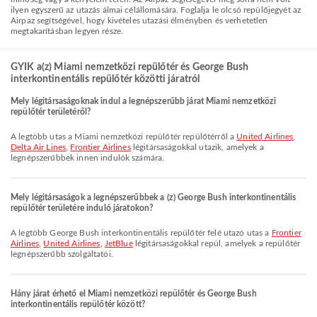
ilyen egyszerű az utazás álmai célállomására. Foglalja le olcsó repülőjegyét az
Airpaz segítségével, hogy kivételes utazási élményben és verhetetlen
megtakarításban legyen része.
GYIK a(z) Miami nemzetközi repülőtér és George Bush
interkontinentális repülőtér közötti járatról
Mely légitársaságoknak indul a legnépszerűbb járat Miami nemzetközi
repülőtér területéről?
A legtöbb utas a Miami nemzetközi repülőtér repülőtérről a
United Airlines
,
Delta Air Lines
,
Frontier Airlines
légitársaságokkal utazik, amelyek a
legnépszerűbbek innen indulók számára.
Mely légitársaságok a legnépszerűbbek a (z) George Bush interkontinentális
repülőtér területére induló járatokon?
A legtöbb George Bush interkontinentális repülőtér felé utazó utas a
Frontier
Airlines
,
United Airlines
,
JetBlue
légitársaságokkal repül, amelyek a repülőtér
legnépszerűbb szolgáltatói.
Hány járat érhető el Miami nemzetközi repülőtér és George Bush
interkontinentális repülőtér között?