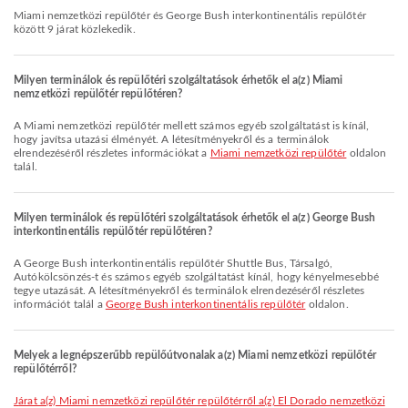
Miami nemzetközi repülőtér és George Bush interkontinentális repülőtér
között 9 járat közlekedik.
Milyen terminálok és repülőtéri szolgáltatások érhetők el a(z) Miami
nemzetközi repülőtér repülőtéren?
A Miami nemzetközi repülőtér mellett számos egyéb szolgáltatást is kínál,
hogy javítsa utazási élményét. A létesítményekről és a terminálok
elrendezéséről részletes információkat a
Miami nemzetközi repülőtér
oldalon
talál.
Milyen terminálok és repülőtéri szolgáltatások érhetők el a(z) George Bush
interkontinentális repülőtér repülőtéren?
A George Bush interkontinentális repülőtér Shuttle Bus, Társalgó,
Autókölcsönzés-t és számos egyéb szolgáltatást kínál, hogy kényelmesebbé
tegye utazását. A létesítményekről és terminálok elrendezéséről részletes
információt talál a
George Bush interkontinentális repülőtér
oldalon.
Melyek a legnépszerűbb repülőútvonalak a(z) Miami nemzetközi repülőtér
repülőtérről?
járat a(z) Miami nemzetközi repülőtér repülőtérről a(z) El Dorado nemzetközi