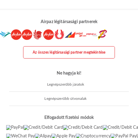
Airpaz légitársasági partnerek
Az összes légitársasági partner megtekintése
Ne hagyja ki!
Legnépszerűbb járatok
Legnépszerűbb útvonalak
Elfogadott fizetési módok