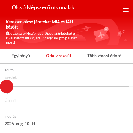
Olcsó Népszerű útvonalak
Keressen olcsó járatokat MIA és IAH
között
Élvezze az exkluzív repülőjegy-ajánlatokat a
kiválasztott úti céljára. Kezdje meg foglalását
most!
Egyirányú
Oda-vissza út
Több várost érintő
Tól től
Eredet
Hoz
Úti cél
Indulás
2026. aug. 10., H