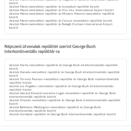
között
Járatok Miami nemzetközi repülőtér és Isztambuli repülőtér között
Járatok Miami nemzetközi repülőtér és Viru Viru International Airport között
Járatok Miami nemzetközi repülőtér és Ministro Pistarini nemzetközi repülőtér
között
Járatok Miami nemzetközi repülőtér és Cancún nemzetközi repülőtér között
Járatok Miami nemzetközi repülőtér és Raleigh Durham International Airport
között
Népszerű útvonalak repülőtér szerint George Bush
interkontinentális repülőtér-ra
Járatok Narita nemzetközi repülőtér és George Bush interkontinentális repülőtér
között
Járatok Haneda nemzetközi repülőtér és George Bush interkontinentális repülőtér
között
Járatok Toronto Pearson nemzetközi repülőtér és George Bush interkontinentális
repülőtér között
Járatok Los Angeles-i nemzetközi repülőtér és George Bush interkontinentális
repülőtér között
Járatok General Edward Lawrence Logan nemzetközi repülőtér és George Bush
interkontinentális repülőtér között
Járatok Orlando nemzetközi repülőtér és George Bush interkontinentális repülőtér
között
Járatok Baltimore Washington nemzetközi repülőtér és George Bush
interkontinentális repülőtér között
Járatok Auckland repülőtér és George Bush interkontinentális repülőtér között