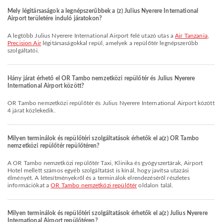
Mely légitársaságok a legnépszerűbbek a (z) Julius Nyerere International
Airport területére induló járatokon?
A legtöbb Julius Nyerere International Airport felé utazó utas a
Air Tanzania
,
Precision Air
légitársaságokkal repül, amelyek a repülőtér legnépszerűbb
szolgáltatói.
Hány járat érhető el OR Tambo nemzetközi repülőtér és Julius Nyerere
International Airport között?
OR Tambo nemzetközi repülőtér és Julius Nyerere International Airport között
4 járat közlekedik.
Milyen terminálok és repülőtéri szolgáltatások érhetők el a(z) OR Tambo
nemzetközi repülőtér repülőtéren?
A OR Tambo nemzetközi repülőtér Taxi, Klinika és gyógyszertárak, Airport
Hotel mellett számos egyéb szolgáltatást is kínál, hogy javítsa utazási
élményét. A létesítményekről és a terminálok elrendezéséről részletes
információkat a
OR Tambo nemzetközi repülőtér
oldalon talál.
Milyen terminálok és repülőtéri szolgáltatások érhetők el a(z) Julius Nyerere
International Airport repülőtéren?