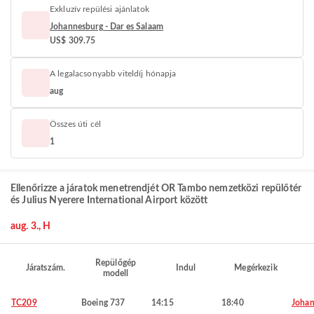
Exkluzív repülési ajánlatok
Johannesburg - Dar es Salaam
US$ 309.75
A legalacsonyabb viteldíj hónapja
aug
Összes úti cél
1
Ellenőrizze a járatok menetrendjét OR Tambo nemzetközi repülőtér
és Julius Nyerere International Airport között
aug. 3., H
Repülőgép
Járatszám.
Indul
Megérkezik
modell
TC209
Boeing 737
14:15
18:40
Johan