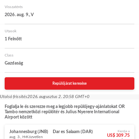
Visszatérés
2026. aug. 9., V
Utasok
1 Felnőtt
Class
Gazdaság
Repülőjárat keresése
Utolsó frissítés
2026. augusztus 2. 20:58 GMT+0
Foglalja le és szerezze meg a legjobb repülőjegy-ajánlatokat OR
Tambo nemzetközi repülőtér és Julius Nyerere International
Airport között
Johannesburg (JNB)
Dar es Salaam (DAR)
Kezdje a
US$ 309.75
aug. 3., H
Közvetlen