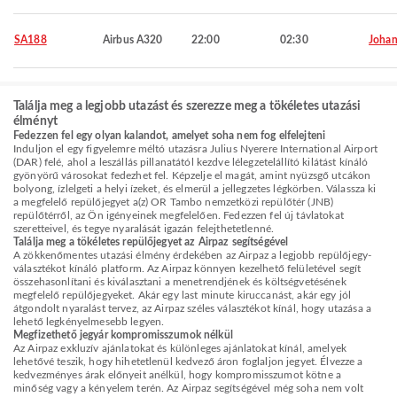
SA188
Airbus A320
22:00
02:30
Johan
Találja meg a legjobb utazást és szerezze meg a tökéletes utazási
élményt
Fedezzen fel egy olyan kalandot, amelyet soha nem fog elfelejteni
Induljon el egy figyelemre méltó utazásra Julius Nyerere International Airport
(DAR) felé, ahol a leszállás pillanatától kezdve lélegzetelállító kilátást kínáló
gyönyörű városokat fedezhet fel. Képzelje el magát, amint nyüzsgő utcákon
bolyong, ízlelgeti a helyi ízeket, és elmerül a jellegzetes légkörben. Válassza ki
a megfelelő repülőjegyet a(z) OR Tambo nemzetközi repülőtér (JNB)
repülőtérről, az Ön igényeinek megfelelően. Fedezzen fel új távlatokat
szeretteivel, és tegye nyaralását igazán felejthetetlenné.
Találja meg a tökéletes repülőjegyet az Airpaz segítségével
A zökkenőmentes utazási élmény érdekében az Airpaz a legjobb repülőjegy-
választékot kínáló platform. Az Airpaz könnyen kezelhető felületével segít
összehasonlítani és kiválasztani a menetrendjének és költségvetésének
megfelelő repülőjegyeket. Akár egy last minute kiruccanást, akár egy jól
átgondolt nyaralást tervez, az Airpaz széles választékot kínál, hogy utazása a
lehető legkényelmesebb legyen.
Megfizethető jegyár kompromisszumok nélkül
Az Airpaz exkluzív ajánlatokat és különleges ajánlatokat kínál, amelyek
lehetővé teszik, hogy hihetetlenül kedvező áron foglaljon jegyet. Élvezze a
kedvezményes árak előnyeit anélkül, hogy kompromisszumot kötne a
minőség vagy a kényelem terén. Az Airpaz segítségével még soha nem volt