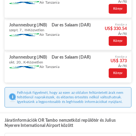
Ár/fő
Air Tanzania
Könyv
Johannesburg (JNB)
Dar es Salaam (DAR)
Kezdje a
US$ 330.54
szept. 7., H
Közvetlen
Ár/fő
Air Tanzania
Könyv
Johannesburg (JNB)
Dar es Salaam (DAR)
Kezdje a
US$ 373
okt. 20., K
Közvetlen
Ár/fő
Air Tanzania
Könyv
Felhívjuk figyelmét, hogy az ezen az oldalon feltüntetett árak nem
feltétlenül naprakészek, és előzetes értesítés nélkül változhatnak.
Igyekszünk a legpontosabb és legfrissebb információkat nyújtani.
Járatinformációk OR Tambo nemzetközi repülőtér és Julius
Nyerere International Airport között