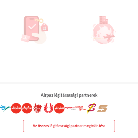
Airpaz légitársasági partnerek
Az összes légitársasági partner megtekintése