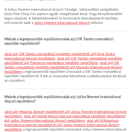
A Julius Nyerere International Airport Társalgó, Valutaváltási szolgáltatás,
Duty Free Shop-t és számos egyéb szolgáltatást kínál, hogy kényelmesebbé
tegye utazását. A létesítményekről és terminálok elrendezéséről részletes
információt talál a
Julius Nyerere International Airport
oldalon.
Melyek a legnépszerűbb repülőútvonalak a(z) OR Tambo nemzetközi
repülőtér repülőtérről?
járat a(z) OR Tambo nemzetközi repülőtér repülőtérről a(z) King Shaka
International Airport repülőtérre
,
járat a(z) OR Tambo nemzetközi repülőtér
repülőtérről a(z) Fokvárosi nemzetközi repülőtér repülőtérre
,
járat a(z) OR
Tambo nemzetközi repülőtér repülőtérről a(z) Maputo International Airport
repülőtérre
a legnépszerűbb repülőtéri útvonalak a OR Tambo nemzetközi
repülőtér repülőtérről. Ezek az útvonalak kényelmes csatlakozásokat kínálnak
az utazáshoz.
Melyek a legnépszerűbb repülőútvonalak a(z) Julius Nyerere International
Airport repülőtérre?
járat a(z) Mwanza Airport repülőtérről a(z) Julius Nyerere International Airport
repülőtérre
,
járat a(z) Abeid Amani Karume nemzetközi repülőtér repülőtérről
a(z) Julius Nyerere International Airport repülőtérre
,
járat a(z) Kilimanjaro
International Airport repülőtérről a(z) Julius Nyerere International Airport
repülőtérre
a legnépszerűbb repülőtéri útvonalak Julius Nyerere International