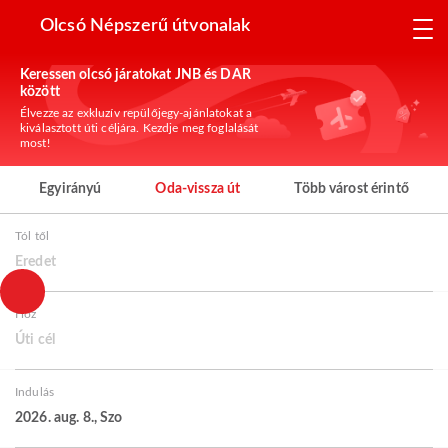
Olcsó Népszerű útvonalak
Keressen olcsó járatokat JNB és DAR
között
Élvezze az exkluzív repülőjegy-ajánlatokat a
kiválasztott úti céljára. Kezdje meg foglalását
most!
Egyirányú
Oda-vissza út
Több várost érintő
Tól től
Eredet
Hoz
Úti cél
Indulás
2026. aug. 8., Szo