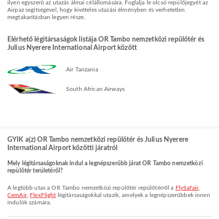
ilyen egyszerű az utazás álmai célállomására. Foglalja le olcsó repülőjegyét az
Airpaz segítségével, hogy kivételes utazási élményben és verhetetlen
megtakarításban legyen része.
Elérhető légitársaságok listája OR Tambo nemzetközi repülőtér és
Julius Nyerere International Airport között
Air Tanzania
South African Airways
GYIK a(z) OR Tambo nemzetközi repülőtér és Julius Nyerere
International Airport közötti járatról
Mely légitársaságoknak indul a legnépszerűbb járat OR Tambo nemzetközi
repülőtér területéről?
A legtöbb utas a OR Tambo nemzetközi repülőtér repülőtérről a
FlySafair
,
CemAir
,
FlexFlight
légitársaságokkal utazik, amelyek a legnépszerűbbek innen
indulók számára.