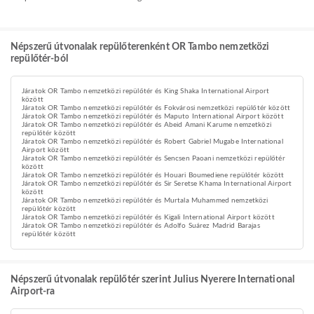
Népszerű útvonalak repülőterenként OR Tambo nemzetközi
repülőtér-ból
Járatok OR Tambo nemzetközi repülőtér és King Shaka International Airport
között
Járatok OR Tambo nemzetközi repülőtér és Fokvárosi nemzetközi repülőtér között
Járatok OR Tambo nemzetközi repülőtér és Maputo International Airport között
Járatok OR Tambo nemzetközi repülőtér és Abeid Amani Karume nemzetközi
repülőtér között
Járatok OR Tambo nemzetközi repülőtér és Robert Gabriel Mugabe International
Airport között
Járatok OR Tambo nemzetközi repülőtér és Sencsen Paoani nemzetközi repülőtér
között
Járatok OR Tambo nemzetközi repülőtér és Houari Boumediene repülőtér között
Járatok OR Tambo nemzetközi repülőtér és Sir Seretse Khama International Airport
között
Járatok OR Tambo nemzetközi repülőtér és Murtala Muhammed nemzetközi
repülőtér között
Járatok OR Tambo nemzetközi repülőtér és Kigali International Airport között
Járatok OR Tambo nemzetközi repülőtér és Adolfo Suárez Madrid Barajas
repülőtér között
Népszerű útvonalak repülőtér szerint Julius Nyerere International
Airport-ra