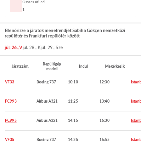
Összes úti cél
1
Ellenőrizze a járatok menetrendjét Sabiha Gökçen nemzetközi
repülőtér és Frankfurt repülőtér között
júl. 26., V
júl. 28., K
júl. 29., Sze
Repülőgép
Járatszám.
Indul
Megérkezik
modell
VF33
Boeing 737
10:10
12:30
Istan
PC993
Airbus A321
11:25
13:40
Istan
PC995
Airbus A321
14:15
16:30
Istan
VF35
Boeing 737
14:35
16:55
Istan