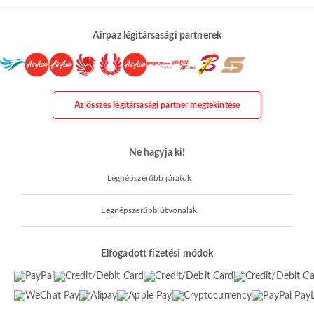
Airpaz légitársasági partnerek
Az összes légitársasági partner megtekintése
Ne hagyja ki!
Legnépszerűbb járatok
Legnépszerűbb útvonalak
Elfogadott fizetési módok