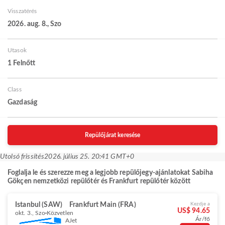
Visszatérés
2026. aug. 8., Szo
Utasok
1 Felnőtt
Class
Gazdaság
Repülőjárat keresése
Utolsó frissítés
2026. július 25. 20:41 GMT+0
Foglalja le és szerezze meg a legjobb repülőjegy-ajánlatokat Sabiha
Gökçen nemzetközi repülőtér és Frankfurt repülőtér között
Istanbul (SAW)
Frankfurt Main (FRA)
Kezdje a
US$ 94.65
okt. 3., Szo
Közvetlen
Ár/fő
AJet