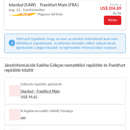
Istanbul (SAW)
Frankfurt Main (FRA)
Kezdje a
US$ 204.89
aug. 22., Szo
Közvetlen
Ár/fő
Pegasus Airlines
Könyv
Felhívjuk figyelmét, hogy az ezen az oldalon feltüntetett árak nem
feltétlenül naprakészek, és előzetes értesítés nélkül változhatnak.
Igyekszünk a legpontosabb és legfrissebb információkat nyújtani.
Járatinformációk Sabiha Gökçen nemzetközi repülőtér és Frankfurt
repülőtér között
Exkluzív repülési ajánlatok
Istanbul - Frankfurt Main
US$ 94.65
A legalacsonyabb viteldíj hónapja
okt