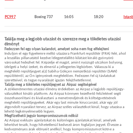
PC997
Boeing 737
16:05
18:20
Istan
Találja meg a legjobb utazást és szerezze meg a tökéletes utazási
élményt
Fedezzen fel egy olyan kalandot, amelyet soha nem fog elfelejteni
Induljon el egy figyelemre méltó utazásra Frankfurt repülőtér (FRA) felé, ahol
a leszállás pillanatától kezdve lélegzetelállító kilátást kínáló gyönyörű
városokat fedezhet fel. Képzelje el magát, amint nyüzsgő utcákon bolyong,
ízlelgeti a helyi ízeket, és elmerül a jellegzetes légkörben. Válassza ki a
megfelelő repülőjegyet a(z) Sabiha Gökçen nemzetközi repülőtér (SAW)
repülőtérről, az Ön igényeinek megfelelően. Fedezzen fel új távlatokat
szeretteivel, és tegye nyaralását igazán felejthetetlenné.
Találja meg a tökéletes repülőjegyet az Airpaz segítségével
A zökkenőmentes utazási élmény érdekében az Airpaz a legjobb repülőjegy-
választékot kínáló platform. Az Airpaz könnyen kezelhető felületével segít
összehasonlítani és kiválasztani a menetrendjének és költségvetésének
megfelelő repülőjegyeket. Akár egy last minute kiruccanást, akár egy jól
átgondolt nyaralást tervez, az Airpaz széles választékot kínál, hogy utazása a
lehető legkényelmesebb legyen.
Megfizethető jegyár kompromisszumok nélkül
Az Airpaz exkluzív ajánlatokat és különleges ajánlatokat kínál, amelyek
lehetővé teszik, hogy hihetetlenül kedvező áron foglaljon jegyet. Élvezze a
kedvezményes árak előnyeit anélkül, hogy kompromisszumot kötne a