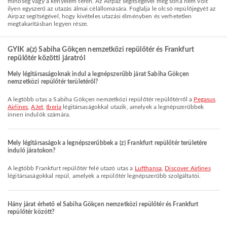
minőség vagy a kényelem terén. Az Airpaz segítségével még soha nem volt
ilyen egyszerű az utazás álmai célállomására. Foglalja le olcsó repülőjegyét az
Airpaz segítségével, hogy kivételes utazási élményben és verhetetlen
megtakarításban legyen része.
GYIK a(z) Sabiha Gökçen nemzetközi repülőtér és Frankfurt
repülőtér közötti járatról
Mely légitársaságoknak indul a legnépszerűbb járat Sabiha Gökçen
nemzetközi repülőtér területéről?
A legtöbb utas a Sabiha Gökçen nemzetközi repülőtér repülőtérről a
Pegasus
Airlines
,
AJet
,
Iberia
légitársaságokkal utazik, amelyek a legnépszerűbbek
innen indulók számára.
Mely légitársaságok a legnépszerűbbek a (z) Frankfurt repülőtér területére
induló járatokon?
A legtöbb Frankfurt repülőtér felé utazó utas a
Lufthansa
,
Discover Airlines
légitársaságokkal repül, amelyek a repülőtér legnépszerűbb szolgáltatói.
Hány járat érhető el Sabiha Gökçen nemzetközi repülőtér és Frankfurt
repülőtér között?