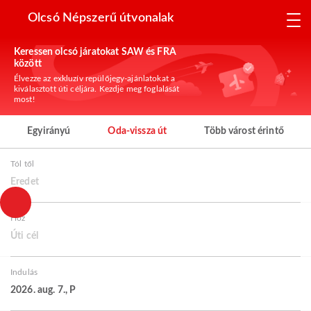
Olcsó Népszerű útvonalak
Keressen olcsó járatokat SAW és FRA
között
Élvezze az exkluzív repülőjegy-ajánlatokat a
kiválasztott úti céljára. Kezdje meg foglalását
most!
Egyirányú
Oda-vissza út
Több várost érintő
Tól től
Eredet
Hoz
Úti cél
Indulás
2026. aug. 7., P