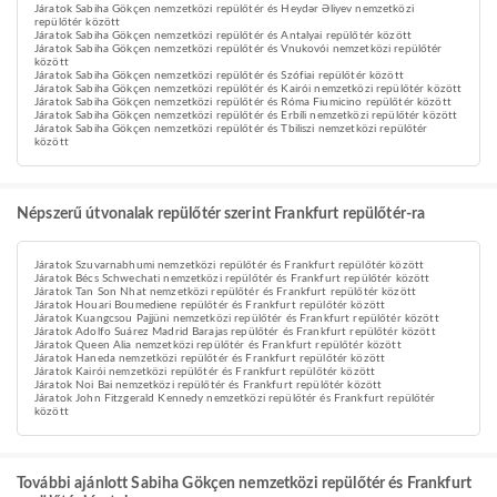
Járatok Sabiha Gökçen nemzetközi repülőtér és Heydər Əliyev nemzetközi
repülőtér között
Járatok Sabiha Gökçen nemzetközi repülőtér és Antalyai repülőtér között
Járatok Sabiha Gökçen nemzetközi repülőtér és Vnukovói nemzetközi repülőtér
között
Járatok Sabiha Gökçen nemzetközi repülőtér és Szófiai repülőtér között
Járatok Sabiha Gökçen nemzetközi repülőtér és Kairói nemzetközi repülőtér között
Járatok Sabiha Gökçen nemzetközi repülőtér és Róma Fiumicino repülőtér között
Járatok Sabiha Gökçen nemzetközi repülőtér és Erbíli nemzetközi repülőtér között
Járatok Sabiha Gökçen nemzetközi repülőtér és Tbiliszi nemzetközi repülőtér
között
Népszerű útvonalak repülőtér szerint Frankfurt repülőtér-ra
Járatok Szuvarnabhumi nemzetközi repülőtér és Frankfurt repülőtér között
Járatok Bécs Schwechati nemzetközi repülőtér és Frankfurt repülőtér között
Járatok Tan Son Nhat nemzetközi repülőtér és Frankfurt repülőtér között
Járatok Houari Boumediene repülőtér és Frankfurt repülőtér között
Járatok Kuangcsou Pajjüni nemzetközi repülőtér és Frankfurt repülőtér között
Járatok Adolfo Suárez Madrid Barajas repülőtér és Frankfurt repülőtér között
Járatok Queen Alia nemzetközi repülőtér és Frankfurt repülőtér között
Járatok Haneda nemzetközi repülőtér és Frankfurt repülőtér között
Járatok Kairói nemzetközi repülőtér és Frankfurt repülőtér között
Járatok Noi Bai nemzetközi repülőtér és Frankfurt repülőtér között
Járatok John Fitzgerald Kennedy nemzetközi repülőtér és Frankfurt repülőtér
között
További ajánlott Sabiha Gökçen nemzetközi repülőtér és Frankfurt