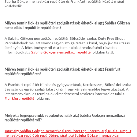
Sabiha Gökçen nemzetközi repülőtér és Frankfurt repülőtér között 6 járat
közlekedik.
Milyen terminálok és repülőtéri szolgáltatások érhetők el a(z) Sabiha Gökçen
nemzetközi repülőtér repülőtéren?
A Sabiha Gökçen nemzetközi repülőtér Bölcsődei szoba, Duty Free Shop,
Parkolóhelyek mellett számos egyéb szolgáltatást is kínál, hogy javítsa utazási
élményét. A létesítményekről és a terminálok elrendezéséről részletes
információkat a
Sabiha Gökçen nemzetközi repülőtér
oldalon talál.
Milyen terminálok és repülőtéri szolgáltatások érhetők el a(z) Frankfurt
repülőtér repülőtéren?
A Frankfurt repülőtér Klinika és gyógyszertárak, Kerekesszék, Bölcsődei szoba-
t és számos egyéb szolgáltatást kínál, hogy kényelmesebbé tegye utazását. A
létesítményekről és terminálok elrendezéséről részletes információt talál a
Frankfurt repülőtér
oldalon.
Melyek a legnépszerűbb repülőútvonalak a(z) Sabiha Gökçen nemzetközi
repülőtér repülőtérről?
járat a(z) Sabiha Gökçen nemzetközi repülőtér repülőtérről a(z) Kuala Lumpur
nemzetközi repülőtér repülőtérre
,
járat a(z) Sabiha Gökçen nemzetközi