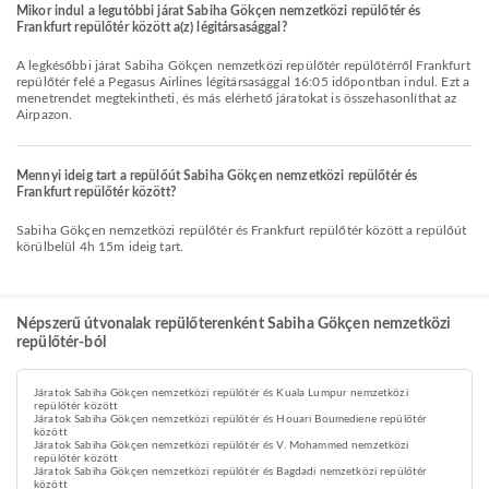
Mikor indul a legutóbbi járat Sabiha Gökçen nemzetközi repülőtér és
Frankfurt repülőtér között a(z) légitársasággal?
A legkésőbbi járat Sabiha Gökçen nemzetközi repülőtér repülőtérről Frankfurt
repülőtér felé a Pegasus Airlines légitársasággal 16:05 időpontban indul. Ezt a
menetrendet megtekintheti, és más elérhető járatokat is összehasonlíthat az
Airpazon.
Mennyi ideig tart a repülőút Sabiha Gökçen nemzetközi repülőtér és
Frankfurt repülőtér között?
Sabiha Gökçen nemzetközi repülőtér és Frankfurt repülőtér között a repülőút
körülbelül 4h 15m ideig tart.
Népszerű útvonalak repülőterenként Sabiha Gökçen nemzetközi
repülőtér-ból
Járatok Sabiha Gökçen nemzetközi repülőtér és Kuala Lumpur nemzetközi
repülőtér között
Járatok Sabiha Gökçen nemzetközi repülőtér és Houari Boumediene repülőtér
között
Járatok Sabiha Gökçen nemzetközi repülőtér és V. Mohammed nemzetközi
repülőtér között
Járatok Sabiha Gökçen nemzetközi repülőtér és Bagdadi nemzetközi repülőtér
között