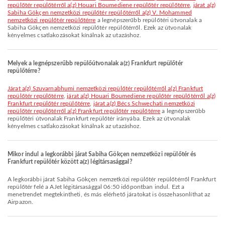
repülőtér repülőtérről a(z) Houari Boumediene repülőtér repülőtérre
,
járat a(z)
Sabiha Gökçen nemzetközi repülőtér repülőtérről a(z) V. Mohammed
nemzetközi repülőtér repülőtérre
a legnépszerűbb repülőtéri útvonalak a
Sabiha Gökçen nemzetközi repülőtér repülőtérről. Ezek az útvonalak
kényelmes csatlakozásokat kínálnak az utazáshoz.
Melyek a legnépszerűbb repülőútvonalak a(z) Frankfurt repülőtér
repülőtérre?
járat a(z) Szuvarnabhumi nemzetközi repülőtér repülőtérről a(z) Frankfurt
repülőtér repülőtérre
,
járat a(z) Houari Boumediene repülőtér repülőtérről a(z)
Frankfurt repülőtér repülőtérre
,
járat a(z) Bécs Schwechati nemzetközi
repülőtér repülőtérről a(z) Frankfurt repülőtér repülőtérre
a legnépszerűbb
repülőtéri útvonalak Frankfurt repülőtér irányába. Ezek az útvonalak
kényelmes csatlakozásokat kínálnak az utazáshoz.
Mikor indul a legkorábbi járat Sabiha Gökçen nemzetközi repülőtér és
Frankfurt repülőtér között a(z) légitársasággal?
A legkorábbi járat Sabiha Gökçen nemzetközi repülőtér repülőtérről Frankfurt
repülőtér felé a AJet légitársasággal 06:50 időpontban indul. Ezt a
menetrendet megtekintheti, és más elérhető járatokat is összehasonlíthat az
Airpazon.