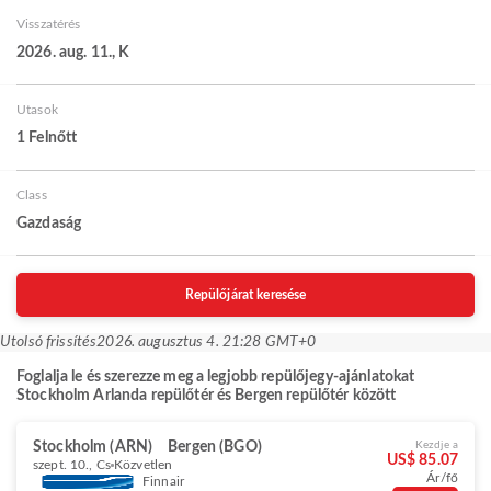
Visszatérés
2026. aug. 11., K
Utasok
1 Felnőtt
Class
Gazdaság
Repülőjárat keresése
Utolsó frissítés
2026. augusztus 4. 21:28 GMT+0
Foglalja le és szerezze meg a legjobb repülőjegy-ajánlatokat
Stockholm Arlanda repülőtér és Bergen repülőtér között
Stockholm (ARN)
Bergen (BGO)
Kezdje a
US$ 85.07
szept. 10., Cs
Közvetlen
Ár/fő
Finnair