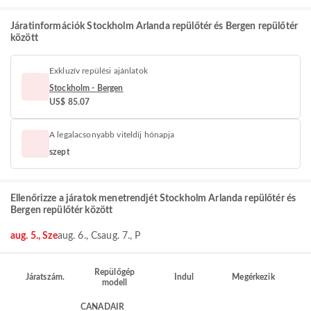
Járatinformációk Stockholm Arlanda repülőtér és Bergen repülőtér
között
Exkluzív repülési ajánlatok
Stockholm - Bergen
US$ 85.07
A legalacsonyabb viteldíj hónapja
szept
Ellenőrizze a járatok menetrendjét Stockholm Arlanda repülőtér és
Bergen repülőtér között
aug. 5., Sze
aug. 6., Cs
aug. 7., P
Repülőgép
Járatszám.
Indul
Megérkezik
modell
CANADAIR