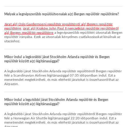
Melyek a legnépszerűbb repülőútvonalak a(z) Bergen repülőtér repülőtérre?
járat a(z) Oslo Gardermoeni repülőtér repülőtérről a(z) Bergen repülőtér
repülőtérre
,
járat a(z) Kraków John Paul II nemzetközi repülőtér repülőtérről
a(z) Bergen repülőtér repülőtérre
a legnépszerűbb repülőtéri útvonalak Bergen
repülőtér irányába. Ezek az útvonalak kényelmes csatlakozásokat kínálnak az
utazáshoz.
Mikor indul a legkorábbi járat Stockholm Arlanda repülőtér és Bergen
repülőtér között a(z) légitársasággal?
A legkorábbi járat Stockholm Arlanda repülőtér repülőtérről Bergen repülőtér
felé a Scandinavian Airlines légitársasággal 07:35 időpontban indul. Ezt a
menetrendet megtekintheti, és más elérhető járatokat is összehasonlíthat az
Airpazon.
Mikor indul a legutóbbi járat Stockholm Arlanda repülőtér és Bergen
repülőtér között a(z) légitársasággal?
A legkésőbbi járat Stockholm Arlanda repülőtér repülőtérről Bergen repülőtér
felé a Norwegian Air Shuttle légitársasággal 22:20 időpontban indul. Ezt a
menetrendet megtekintheti, és más elérhető járatokat is összehasonlíthat az
Airpazon.