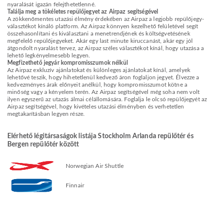
nyaralását igazán felejthetetlenné.
Találja meg a tökéletes repülőjegyet az Airpaz segítségével
A zökkenőmentes utazási élmény érdekében az Airpaz a legjobb repülőjegy-
választékot kínáló platform. Az Airpaz könnyen kezelhető felületével segít
összehasonlítani és kiválasztani a menetrendjének és költségvetésének
megfelelő repülőjegyeket. Akár egy last minute kiruccanást, akár egy jól
átgondolt nyaralást tervez, az Airpaz széles választékot kínál, hogy utazása a
lehető legkényelmesebb legyen.
Megfizethető jegyár kompromisszumok nélkül
Az Airpaz exkluzív ajánlatokat és különleges ajánlatokat kínál, amelyek
lehetővé teszik, hogy hihetetlenül kedvező áron foglaljon jegyet. Élvezze a
kedvezményes árak előnyeit anélkül, hogy kompromisszumot kötne a
minőség vagy a kényelem terén. Az Airpaz segítségével még soha nem volt
ilyen egyszerű az utazás álmai célállomására. Foglalja le olcsó repülőjegyét az
Airpaz segítségével, hogy kivételes utazási élményben és verhetetlen
megtakarításban legyen része.
Elérhető légitársaságok listája Stockholm Arlanda repülőtér és
Bergen repülőtér között
Norwegian Air Shuttle
Finnair