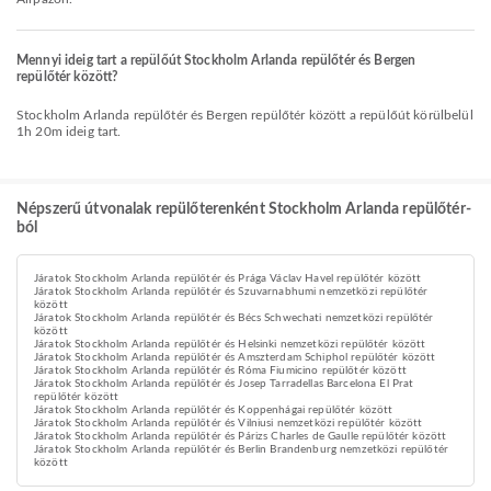
Mennyi ideig tart a repülőút Stockholm Arlanda repülőtér és Bergen
repülőtér között?
Stockholm Arlanda repülőtér és Bergen repülőtér között a repülőút körülbelül
1h 20m ideig tart.
Népszerű útvonalak repülőterenként Stockholm Arlanda repülőtér-
ból
Járatok Stockholm Arlanda repülőtér és Prága Václav Havel repülőtér között
Járatok Stockholm Arlanda repülőtér és Szuvarnabhumi nemzetközi repülőtér
között
Járatok Stockholm Arlanda repülőtér és Bécs Schwechati nemzetközi repülőtér
között
Járatok Stockholm Arlanda repülőtér és Helsinki nemzetközi repülőtér között
Járatok Stockholm Arlanda repülőtér és Amszterdam Schiphol repülőtér között
Járatok Stockholm Arlanda repülőtér és Róma Fiumicino repülőtér között
Járatok Stockholm Arlanda repülőtér és Josep Tarradellas Barcelona El Prat
repülőtér között
Járatok Stockholm Arlanda repülőtér és Koppenhágai repülőtér között
Járatok Stockholm Arlanda repülőtér és Vilniusi nemzetközi repülőtér között
Járatok Stockholm Arlanda repülőtér és Párizs Charles de Gaulle repülőtér között
Járatok Stockholm Arlanda repülőtér és Berlin Brandenburg nemzetközi repülőtér
között