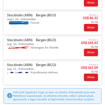
Könyv
Stockholm (ARN)
Bergen (BGO)
Kezdje a
US$ 86.32
szept. 28., H
Közvetlen
Ár/fő
Finnair
Könyv
Stockholm (ARN)
Bergen (BGO)
Kezdje a
US$ 244.43
aug. 10., H
Közvetlen
Ár/fő
Norwegian Air Shuttle
Könyv
Stockholm (ARN)
Bergen (BGO)
Kezdje a
US$ 361.09
aug. 11., K
Közvetlen
Ár/fő
Scandinavian Airlines
Könyv
Felhívjuk figyelmét, hogy az ezen az oldalon feltüntetett árak nem
feltétlenül naprakészek, és előzetes értesítés nélkül változhatnak.
Igyekszünk a legpontosabb és legfrissebb információkat nyújtani.