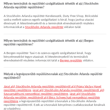
Milyen terminálok és repülőtéri szolgáltatások érhetők el a(z) Stockholm
Arlanda repülőtér repülőtéren?
A Stockholm Arlanda repülőtér Kerekesszék, Duty Free Shop, Bölcsődei
szoba mellett számos egyéb szolgáltatást is kínál, hogy javítsa utazási
élményét. A létesítményekről és a terminálok elrendezéséről részletes
információkat a
Stockholm Arlanda repülőtér
oldalon talál.
Milyen terminálok és repülőtéri szolgáltatások érhetők el a(z) Bergen
repülőtér repülőtéren?
A Bergen repülőtér Taxi-t és számos egyéb szolgáltatást kínál, hogy
kényelmesebbé tegye utazását. A létesítményekről és terminálok
elrendezéséről részletes információt talál a
Bergen repülőtér
oldalon.
Melyek a legnépszerűbb repülőútvonalak a(z) Stockholm Arlanda repülőtér
repülőtérről?
járat a(z) Stockholm Arlanda repülőtér repülőtérről a(z) Prága Václav Havel
repülőtér repülőtérre
,
járat a(z) Stockholm Arlanda repülőtér repülőtérről a(z)
Szuvarnabhumi nemzetközi repülőtér repülőtérre
,
járat a(z) Stockholm
Arlanda repülőtér repülőtérről a(z) Bécs Schwechati nemzetközi repülőtér
repülőtérre
a legnépszerűbb repülőtéri útvonalak a Stockholm Arlanda
repülőtér repülőtérről. Ezek az útvonalak kényelmes csatlakozásokat kínálnak
az utazáshoz.