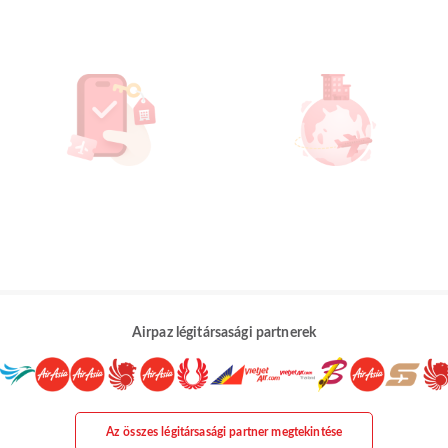
Airpaz légitársasági partnerek
Az összes légitársasági partner megtekintése