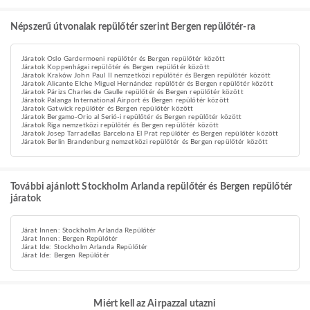
Népszerű útvonalak repülőtér szerint Bergen repülőtér-ra
Járatok Oslo Gardermoeni repülőtér és Bergen repülőtér között
Járatok Koppenhágai repülőtér és Bergen repülőtér között
Járatok Kraków John Paul II nemzetközi repülőtér és Bergen repülőtér között
Járatok Alicante Elche Miguel Hernández repülőtér és Bergen repülőtér között
Járatok Párizs Charles de Gaulle repülőtér és Bergen repülőtér között
Járatok Palanga International Airport és Bergen repülőtér között
Járatok Gatwick repülőtér és Bergen repülőtér között
Járatok Bergamo-Orio al Serió-i repülőtér és Bergen repülőtér között
Járatok Riga nemzetközi repülőtér és Bergen repülőtér között
Járatok Josep Tarradellas Barcelona El Prat repülőtér és Bergen repülőtér között
Járatok Berlin Brandenburg nemzetközi repülőtér és Bergen repülőtér között
További ajánlott Stockholm Arlanda repülőtér és Bergen repülőtér
járatok
Járat Innen: Stockholm Arlanda Repülőtér
Járat Innen: Bergen Repülőtér
Járat Ide: Stockholm Arlanda Repülőtér
Járat Ide: Bergen Repülőtér
Miért kell az Airpazzal utazni