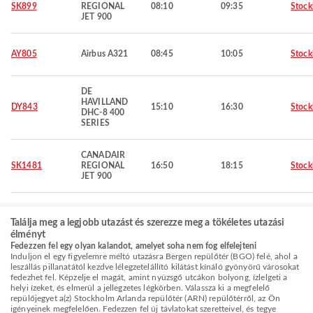
SK899
REGIONAL
08:10
09:35
Stoc
JET 900
AY805
Airbus A321
08:45
10:05
Stoc
DE
HAVILLAND
DY843
15:10
16:30
Stoc
DHC-8 400
SERIES
CANADAIR
SK1481
REGIONAL
16:50
18:15
Stoc
JET 900
Találja meg a legjobb utazást és szerezze meg a tökéletes utazási
élményt
Fedezzen fel egy olyan kalandot, amelyet soha nem fog elfelejteni
Induljon el egy figyelemre méltó utazásra Bergen repülőtér (BGO) felé, ahol a
leszállás pillanatától kezdve lélegzetelállító kilátást kínáló gyönyörű városokat
fedezhet fel. Képzelje el magát, amint nyüzsgő utcákon bolyong, ízlelgeti a
helyi ízeket, és elmerül a jellegzetes légkörben. Válassza ki a megfelelő
repülőjegyet a(z) Stockholm Arlanda repülőtér (ARN) repülőtérről, az Ön
igényeinek megfelelően. Fedezzen fel új távlatokat szeretteivel, és tegye