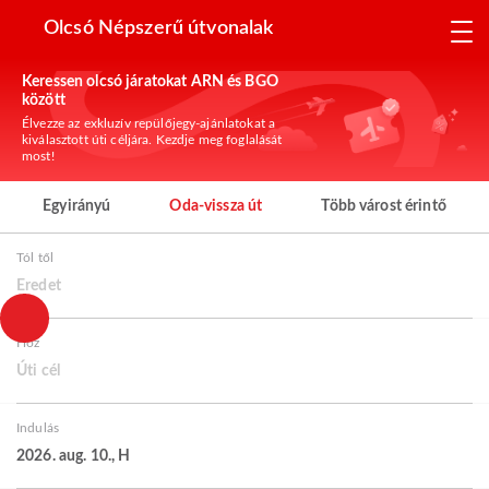
Olcsó Népszerű útvonalak
Keressen olcsó járatokat ARN és BGO
között
Élvezze az exkluzív repülőjegy-ajánlatokat a
kiválasztott úti céljára. Kezdje meg foglalását
most!
Egyirányú
Oda-vissza út
Több várost érintő
Tól től
Eredet
Hoz
Úti cél
Indulás
2026. aug. 10., H