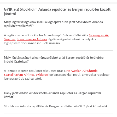
GYIK a(z) Stockholm Arlanda repülőtér és Bergen repülőtér közötti
járatról
Mely légitársaságoknak indul a legnépszerűbb járat Stockholm Arlanda
repülőtér területéről?
A legtöbb utas a Stockholm Arlanda repülőtér repülőtérről a
Norwegian Air
Sweden
,
Scandinavian Airlines
légitársaságokkal utazik, amelyek a
legnépszerűbbek innen indulók számára.
Mely légitársaságok a legnépszerűbbek a (z) Bergen repülőtér területére
induló járatokon?
A legtöbb Bergen repülőtér felé utazó utas a
Norwegian Air Shuttle
,
Scandinavian Airlines
,
Wideroe
légitársaságokkal repül, amelyek a repülőtér
legnépszerűbb szolgáltatói.
Hány járat érhető el Stockholm Arlanda repülőtér és Bergen repülőtér
között?
Stockholm Arlanda repülőtér és Bergen repülőtér között 5 járat közlekedik.