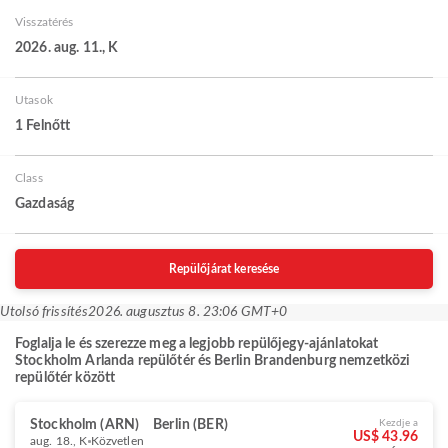
Visszatérés
2026. aug. 11., K
Utasok
1 Felnőtt
Class
Gazdaság
Repülőjárat keresése
Utolsó frissítés
2026. augusztus 8. 23:06 GMT+0
Foglalja le és szerezze meg a legjobb repülőjegy-ajánlatokat
Stockholm Arlanda repülőtér és Berlin Brandenburg nemzetközi
repülőtér között
Stockholm (ARN)
Berlin (BER)
Kezdje a
US$ 43.96
aug. 18., K
Közvetlen