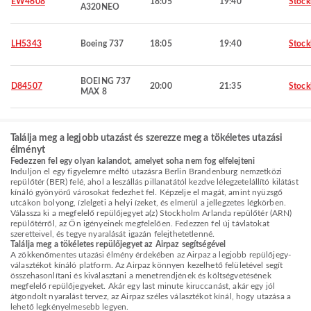
EW4608
18:05
19:40
Stoc
A320NEO
LH5343
Boeing 737
18:05
19:40
Stoc
BOEING 737
D84507
20:00
21:35
Stoc
MAX 8
Találja meg a legjobb utazást és szerezze meg a tökéletes utazási
élményt
Fedezzen fel egy olyan kalandot, amelyet soha nem fog elfelejteni
Induljon el egy figyelemre méltó utazásra Berlin Brandenburg nemzetközi
repülőtér (BER) felé, ahol a leszállás pillanatától kezdve lélegzetelállító kilátást
kínáló gyönyörű városokat fedezhet fel. Képzelje el magát, amint nyüzsgő
utcákon bolyong, ízlelgeti a helyi ízeket, és elmerül a jellegzetes légkörben.
Válassza ki a megfelelő repülőjegyet a(z) Stockholm Arlanda repülőtér (ARN)
repülőtérről, az Ön igényeinek megfelelően. Fedezzen fel új távlatokat
szeretteivel, és tegye nyaralását igazán felejthetetlenné.
Találja meg a tökéletes repülőjegyet az Airpaz segítségével
A zökkenőmentes utazási élmény érdekében az Airpaz a legjobb repülőjegy-
választékot kínáló platform. Az Airpaz könnyen kezelhető felületével segít
összehasonlítani és kiválasztani a menetrendjének és költségvetésének
megfelelő repülőjegyeket. Akár egy last minute kiruccanást, akár egy jól
átgondolt nyaralást tervez, az Airpaz széles választékot kínál, hogy utazása a
lehető legkényelmesebb legyen.