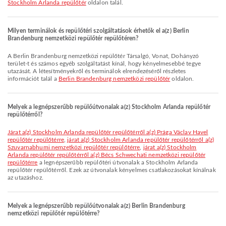
Stockholm Arlanda repülőtér
oldalon talál.
Milyen terminálok és repülőtéri szolgáltatások érhetők el a(z) Berlin
Brandenburg nemzetközi repülőtér repülőtéren?
A Berlin Brandenburg nemzetközi repülőtér Társalgó, Vonat, Dohányzó
terület-t és számos egyéb szolgáltatást kínál, hogy kényelmesebbé tegye
utazását. A létesítményekről és terminálok elrendezéséről részletes
információt talál a
Berlin Brandenburg nemzetközi repülőtér
oldalon.
Melyek a legnépszerűbb repülőútvonalak a(z) Stockholm Arlanda repülőtér
repülőtérről?
járat a(z) Stockholm Arlanda repülőtér repülőtérről a(z) Prága Václav Havel
repülőtér repülőtérre
,
járat a(z) Stockholm Arlanda repülőtér repülőtérről a(z)
Szuvarnabhumi nemzetközi repülőtér repülőtérre
,
járat a(z) Stockholm
Arlanda repülőtér repülőtérről a(z) Bécs Schwechati nemzetközi repülőtér
repülőtérre
a legnépszerűbb repülőtéri útvonalak a Stockholm Arlanda
repülőtér repülőtérről. Ezek az útvonalak kényelmes csatlakozásokat kínálnak
az utazáshoz.
Melyek a legnépszerűbb repülőútvonalak a(z) Berlin Brandenburg
nemzetközi repülőtér repülőtérre?