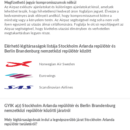
Megfizethető jegyár kompromisszumok nélkül
Az Airpaz exkluzív ajánlatokat és különleges ajánlatokat kínál, amelyek
lehetővé teszik, hogy hihetetlenül kedvező áron foglaljon jegyet. Élvezze a
kedvezményes árak előnyeit anélkül, hogy kompromisszumot kötne a
minőség vagy a kényelem terén. Az Airpaz segítségével még soha nem volt
ilyen egyszerű az utazás álmai célállomására. Foglalja le olcsó repülőjegyét az
Airpaz segítségével, hogy kivételes utazási élményben és verhetetlen
megtakarításban legyen része.
Elérhető légitársaságok listája Stockholm Arlanda repülőtér és
Berlin Brandenburg nemzetközi repülőtér között
Norwegian Air Sweden
Eurowings
Scandinavian Airlines
GYIK a(z) Stockholm Arlanda repülőtér és Berlin Brandenburg
nemzetközi repülőtér közötti járatról
Mely légitársaságoknak indul a legnépszerűbb járat Stockholm Arlanda
repülőtér területéről?