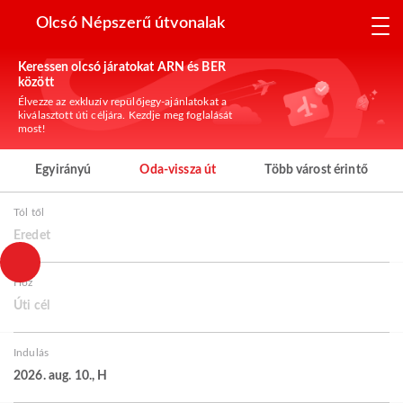
Olcsó Népszerű útvonalak
Keressen olcsó járatokat ARN és BER
között
Élvezze az exkluzív repülőjegy-ajánlatokat a
kiválasztott úti céljára. Kezdje meg foglalását
most!
Egyirányú
Oda-vissza út
Több várost érintő
Tól től
Eredet
Hoz
Úti cél
Indulás
2026. aug. 10., H