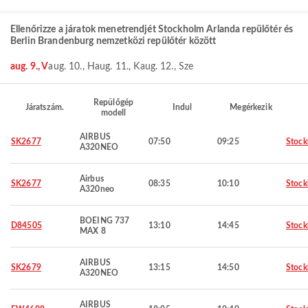
Ellenőrizze a járatok menetrendjét Stockholm Arlanda repülőtér és
Berlin Brandenburg nemzetközi repülőtér között
aug. 9., V
aug. 10., H
aug. 11., K
aug. 12., Sze
Repülőgép
Járatszám.
Indul
Megérkezik
modell
AIRBUS
SK2677
07:50
09:25
Stoc
A320NEO
Airbus
SK2677
08:35
10:10
Stoc
A320neo
BOEING 737
D84505
13:10
14:45
Stoc
MAX 8
AIRBUS
SK2679
13:15
14:50
Stoc
A320NEO
AIRBUS