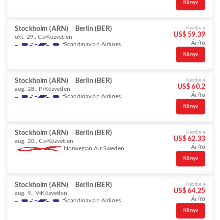
Könyv
Stockholm (ARN)
Berlin (BER)
Kezdje a
US$ 59.39
okt. 29., Cs
Közvetlen
Ár/fő
Scandinavian Airlines
Könyv
Stockholm (ARN)
Berlin (BER)
Kezdje a
US$ 60.2
aug. 28., P
Közvetlen
Ár/fő
Scandinavian Airlines
Könyv
Stockholm (ARN)
Berlin (BER)
Kezdje a
US$ 62.33
aug. 20., Cs
Közvetlen
Ár/fő
Norwegian Air Sweden
Könyv
Stockholm (ARN)
Berlin (BER)
Kezdje a
US$ 64.25
aug. 9., V
Közvetlen
Ár/fő
Scandinavian Airlines
Könyv