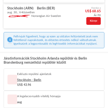
Stockholm (ARN)
Berlin (BER)
Kezdje a
US$ 68.65
aug. 30., V
Közvetlen
Ár/fő
Norwegian Air Sweden
Könyv
Felhívjuk figyelmét, hogy az ezen az oldalon feltüntetett árak nem
feltétlenül naprakészek, és előzetes értesítés nélkül változhatnak.
Igyekszünk a legpontosabb és legfrissebb információkat nyújtani.
Járatinformációk Stockholm Arlanda repülőtér és Berlin
Brandenburg nemzetközi repülőtér között
Exkluzív repülési ajánlatok
Stockholm - Berlin
US$ 43.96
A legalacsonyabb viteldíj hónapja
aug