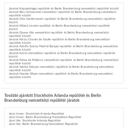
Járatok Koppenhágai repülőtér és Berlin Brandenburg nemzetközi repülőtér között
Járatok Bécs Schwechati nemzetközi repülőtér és Berlin Brandenburg nemzetközi
repülőtér között
Járatok Oslo Gardermoeni repülőtér és Berlin Brandenburg nemzetközi repülőtér
között
Járatok Milánó Linatei repülőtér és Berlin Brandenburg nemzetközi repülőtér
között
Járatok Queen Alia nemzetközi repülőtér és Berlin Brandenburg nemzetközi
repülőtér között
Járatok Párizs Charles de Gaulle repülőtér és Berlin Brandenburg nemzetközi
repülőtér között
Járatok Adolfo Suárez Madrid Barajas repülőtér és Berlin Brandenburg nemzetközi
repülőtér között
Járatok Kairói nemzetközi repülőtér és Berlin Brandenburg nemzetközi repülőtér
között
Járatok Palma de Mallorca nemzetközi repülőtér és Berlin Brandenburg nemzetközi
repülőtér között
Járatok Sabiha Gökçen nemzetközi repülőtér és Berlin Brandenburg nemzetközi
repülőtér között
Járatok Heydər Əliyev nemzetközi repülőtér és Berlin Brandenburg nemzetközi
repülőtér között
További ajánlott Stockholm Arlanda repülőtér és Berlin
Brandenburg nemzetközi repülőtér járatok
Járat Innen: Stockholm Arlanda Repülőtér
Járat Innen: Berlin Brandenburg Nemzetközi Repülőtér
Járat Ide: Stockholm Arlanda Repülőtér
Járat Ide: Berlin Brandenburg Nemzetközi Repülőtér