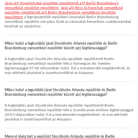
járat a(z) Koppenhágai repülőtér repülőtérről a(z) Berlin Brandenburg
nemzetközi repülőtér repülőtérre
,
járat a(z) Bécs Schwechati nemzetközi
repülőtér repülőtérről a(z) Berlin Brandenburg nemzetközi repülőtér
repülőtérre
a legnépszerűbb repülőtéri útvonalak Berlin Brandenburg
nemzetközi repülőtér irányába. Ezek az útvonalak kényelmes csatlakozásokat
kínálnak az utazáshoz.
Mikor indul a legkorábbi járat Stockholm Arlanda repülőtér és Berlin
Brandenburg nemzetközi repülőtér között a(z) légitársasággal?
A legkorábbi járat Stockholm Arlanda repülőtér repülőtérről Berlin
Brandenburg nemzetközi repülőtér felé a Norwegian Air Sweden
légitársasággal 07:00 időpontban indul. Ezt a menetrendet megtekintheti, és
más elérhető járatokat is összehasonlíthat az Airpazon.
Mikor indul a legutóbbi járat Stockholm Arlanda repülőtér és Berlin
Brandenburg nemzetközi repülőtér között a(z) légitársasággal?
A legkésőbbi járat Stockholm Arlanda repülőtér repülőtérről Berlin
Brandenburg nemzetközi repülőtér felé a Scandinavian Airlines légitársasággal
20:05 időpontban indul. Ezt a menetrendet megtekintheti, és más elérhető
járatokat is összehasonlíthat az Airpazon.
Mennyi ideig tart a repülőút Stockholm Arlanda repülőtér és Berlin