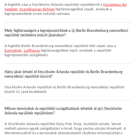
A legtöbb utas a Stockholm Arlanda repülőtér repülőtérről a
Norwegian Air
Sweden
,
Scandinavian Airlines
légitársaságokkal utazik, amelyek a
legnépszerűbbek innen indulók számára.
Mely légitársaságok a legnépszerűbbek a (z) Berlin Brandenburg nemzetközi
repülőtér területére induló járatokon?
A legtöbb Berlin Brandenburg nemzetközi repülőtér felé utazó utas a
Eurowings
,
Lufthansa
légitársaságokkal repül, amelyek a repülőtér
legnépszerűbb szolgáltatói.
Hány járat érhető el Stockholm Arlanda repülőtér és Berlin Brandenburg
nemzetközi repülőtér között?
Stockholm Arlanda repülőtér és Berlin Brandenburg nemzetközi repülőtér
között 11 járat közlekedik.
Milyen terminálok és repülőtéri szolgáltatások érhetők el a(z) Stockholm
Arlanda repülőtér repülőtéren?
A Stockholm Arlanda repülőtér Duty Free Shop, Autókölcsönzés, Vonat
mellett számos egyéb szolgáltatást is kínál, hogy javítsa utazási élményét. A
létesítményekről és a terminálok elrendezéséről részletes információkat a