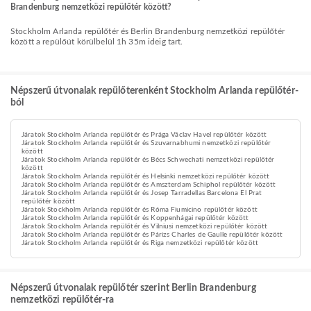
Brandenburg nemzetközi repülőtér között?
Stockholm Arlanda repülőtér és Berlin Brandenburg nemzetközi repülőtér
között a repülőút körülbelül 1h 35m ideig tart.
Népszerű útvonalak repülőterenként Stockholm Arlanda repülőtér-
ból
Járatok Stockholm Arlanda repülőtér és Prága Václav Havel repülőtér között
Járatok Stockholm Arlanda repülőtér és Szuvarnabhumi nemzetközi repülőtér
között
Járatok Stockholm Arlanda repülőtér és Bécs Schwechati nemzetközi repülőtér
között
Járatok Stockholm Arlanda repülőtér és Helsinki nemzetközi repülőtér között
Járatok Stockholm Arlanda repülőtér és Amszterdam Schiphol repülőtér között
Járatok Stockholm Arlanda repülőtér és Josep Tarradellas Barcelona El Prat
repülőtér között
Járatok Stockholm Arlanda repülőtér és Róma Fiumicino repülőtér között
Járatok Stockholm Arlanda repülőtér és Koppenhágai repülőtér között
Járatok Stockholm Arlanda repülőtér és Vilniusi nemzetközi repülőtér között
Járatok Stockholm Arlanda repülőtér és Párizs Charles de Gaulle repülőtér között
Járatok Stockholm Arlanda repülőtér és Riga nemzetközi repülőtér között
Népszerű útvonalak repülőtér szerint Berlin Brandenburg
nemzetközi repülőtér-ra