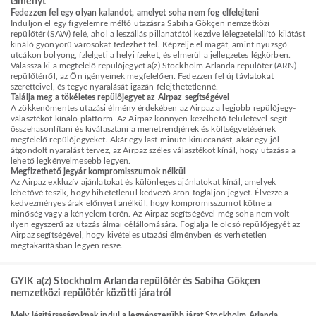
élményt
Fedezzen fel egy olyan kalandot, amelyet soha nem fog elfelejteni
Induljon el egy figyelemre méltó utazásra Sabiha Gökçen nemzetközi
repülőtér (SAW) felé, ahol a leszállás pillanatától kezdve lélegzetelállító kilátást
kínáló gyönyörű városokat fedezhet fel. Képzelje el magát, amint nyüzsgő
utcákon bolyong, ízlelgeti a helyi ízeket, és elmerül a jellegzetes légkörben.
Válassza ki a megfelelő repülőjegyet a(z) Stockholm Arlanda repülőtér (ARN)
repülőtérről, az Ön igényeinek megfelelően. Fedezzen fel új távlatokat
szeretteivel, és tegye nyaralását igazán felejthetetlenné.
Találja meg a tökéletes repülőjegyet az Airpaz segítségével
A zökkenőmentes utazási élmény érdekében az Airpaz a legjobb repülőjegy-
választékot kínáló platform. Az Airpaz könnyen kezelhető felületével segít
összehasonlítani és kiválasztani a menetrendjének és költségvetésének
megfelelő repülőjegyeket. Akár egy last minute kiruccanást, akár egy jól
átgondolt nyaralást tervez, az Airpaz széles választékot kínál, hogy utazása a
lehető legkényelmesebb legyen.
Megfizethető jegyár kompromisszumok nélkül
Az Airpaz exkluzív ajánlatokat és különleges ajánlatokat kínál, amelyek
lehetővé teszik, hogy hihetetlenül kedvező áron foglaljon jegyet. Élvezze a
kedvezményes árak előnyeit anélkül, hogy kompromisszumot kötne a
minőség vagy a kényelem terén. Az Airpaz segítségével még soha nem volt
ilyen egyszerű az utazás álmai célállomására. Foglalja le olcsó repülőjegyét az
Airpaz segítségével, hogy kivételes utazási élményben és verhetetlen
megtakarításban legyen része.
GYIK a(z) Stockholm Arlanda repülőtér és Sabiha Gökçen
nemzetközi repülőtér közötti járatról
Mely légitársaságoknak indul a legnépszerűbb járat Stockholm Arlanda