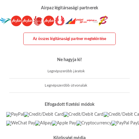
Airpaz légitársasági partnerek
Az összes légitársasági partner megtekintése
Ne hagyja ki!
Legnépszerűbb járatok
Legnépszerűbb útvonalak
Elfogadott fizetési módok
Közösségi média