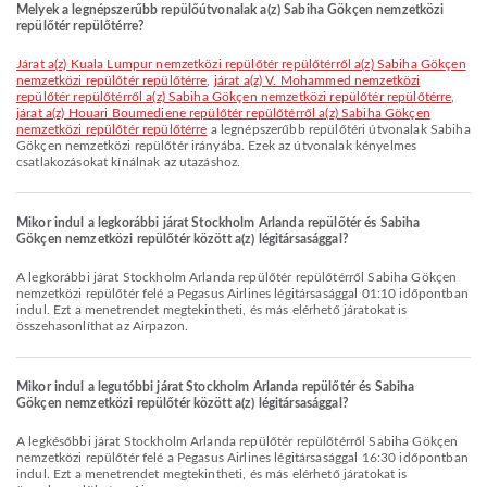
Melyek a legnépszerűbb repülőútvonalak a(z) Sabiha Gökçen nemzetközi
repülőtér repülőtérre?
járat a(z) Kuala Lumpur nemzetközi repülőtér repülőtérről a(z) Sabiha Gökçen
nemzetközi repülőtér repülőtérre
,
járat a(z) V. Mohammed nemzetközi
repülőtér repülőtérről a(z) Sabiha Gökçen nemzetközi repülőtér repülőtérre
,
járat a(z) Houari Boumediene repülőtér repülőtérről a(z) Sabiha Gökçen
nemzetközi repülőtér repülőtérre
a legnépszerűbb repülőtéri útvonalak Sabiha
Gökçen nemzetközi repülőtér irányába. Ezek az útvonalak kényelmes
csatlakozásokat kínálnak az utazáshoz.
Mikor indul a legkorábbi járat Stockholm Arlanda repülőtér és Sabiha
Gökçen nemzetközi repülőtér között a(z) légitársasággal?
A legkorábbi járat Stockholm Arlanda repülőtér repülőtérről Sabiha Gökçen
nemzetközi repülőtér felé a Pegasus Airlines légitársasággal 01:10 időpontban
indul. Ezt a menetrendet megtekintheti, és más elérhető járatokat is
összehasonlíthat az Airpazon.
Mikor indul a legutóbbi járat Stockholm Arlanda repülőtér és Sabiha
Gökçen nemzetközi repülőtér között a(z) légitársasággal?
A legkésőbbi járat Stockholm Arlanda repülőtér repülőtérről Sabiha Gökçen
nemzetközi repülőtér felé a Pegasus Airlines légitársasággal 16:30 időpontban
indul. Ezt a menetrendet megtekintheti, és más elérhető járatokat is