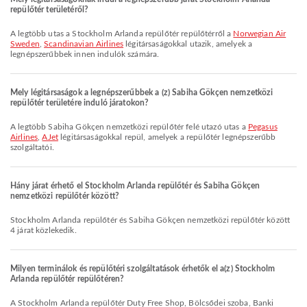
repülőtér területéről?
A legtöbb utas a Stockholm Arlanda repülőtér repülőtérről a
Norwegian Air
Sweden
,
Scandinavian Airlines
légitársaságokkal utazik, amelyek a
legnépszerűbbek innen indulók számára.
Mely légitársaságok a legnépszerűbbek a (z) Sabiha Gökçen nemzetközi
repülőtér területére induló járatokon?
A legtöbb Sabiha Gökçen nemzetközi repülőtér felé utazó utas a
Pegasus
Airlines
,
AJet
légitársaságokkal repül, amelyek a repülőtér legnépszerűbb
szolgáltatói.
Hány járat érhető el Stockholm Arlanda repülőtér és Sabiha Gökçen
nemzetközi repülőtér között?
Stockholm Arlanda repülőtér és Sabiha Gökçen nemzetközi repülőtér között
4 járat közlekedik.
Milyen terminálok és repülőtéri szolgáltatások érhetők el a(z) Stockholm
Arlanda repülőtér repülőtéren?
A Stockholm Arlanda repülőtér Duty Free Shop, Bölcsődei szoba, Banki