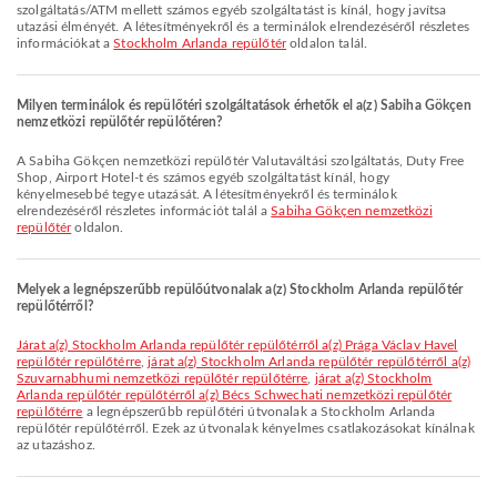
szolgáltatás/ATM mellett számos egyéb szolgáltatást is kínál, hogy javítsa
utazási élményét. A létesítményekről és a terminálok elrendezéséről részletes
információkat a
Stockholm Arlanda repülőtér
oldalon talál.
Milyen terminálok és repülőtéri szolgáltatások érhetők el a(z) Sabiha Gökçen
nemzetközi repülőtér repülőtéren?
A Sabiha Gökçen nemzetközi repülőtér Valutaváltási szolgáltatás, Duty Free
Shop, Airport Hotel-t és számos egyéb szolgáltatást kínál, hogy
kényelmesebbé tegye utazását. A létesítményekről és terminálok
elrendezéséről részletes információt talál a
Sabiha Gökçen nemzetközi
repülőtér
oldalon.
Melyek a legnépszerűbb repülőútvonalak a(z) Stockholm Arlanda repülőtér
repülőtérről?
járat a(z) Stockholm Arlanda repülőtér repülőtérről a(z) Prága Václav Havel
repülőtér repülőtérre
,
járat a(z) Stockholm Arlanda repülőtér repülőtérről a(z)
Szuvarnabhumi nemzetközi repülőtér repülőtérre
,
járat a(z) Stockholm
Arlanda repülőtér repülőtérről a(z) Bécs Schwechati nemzetközi repülőtér
repülőtérre
a legnépszerűbb repülőtéri útvonalak a Stockholm Arlanda
repülőtér repülőtérről. Ezek az útvonalak kényelmes csatlakozásokat kínálnak
az utazáshoz.