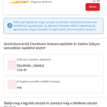
Ár/fő
Pegasus Airlines
Könyv
Felhívjuk figyelmét, hogy az ezen az oldalon feltüntetett árak nem
feltétlenül naprakészek, és előzetes értesítés nélkül változhatnak.
Igyekszünk a legpontosabb és legfrissebb információkat nyújtani.
Járatinformációk Stockholm Arlanda repülőtér és Sabiha Gökçen
nemzetközi repülőtér között
Exkluzív repülési ajánlatok
Stockholm - Istanbul
US$ 89
A legalacsonyabb viteldíj hónapja
aug
Találja meg a legjobb utazást és szerezze meg a tökéletes utazási