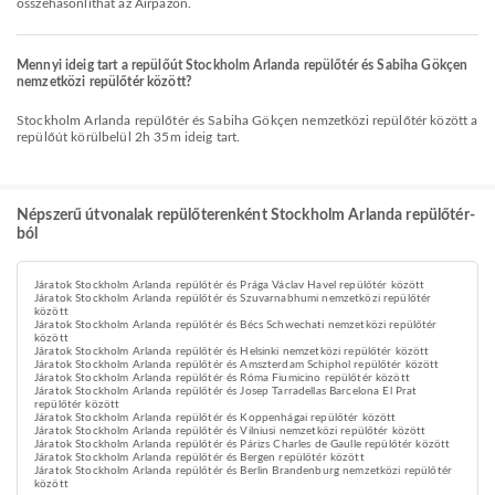
összehasonlíthat az Airpazon.
Mennyi ideig tart a repülőút Stockholm Arlanda repülőtér és Sabiha Gökçen
nemzetközi repülőtér között?
Stockholm Arlanda repülőtér és Sabiha Gökçen nemzetközi repülőtér között a
repülőút körülbelül 2h 35m ideig tart.
Népszerű útvonalak repülőterenként Stockholm Arlanda repülőtér-
ból
Járatok Stockholm Arlanda repülőtér és Prága Václav Havel repülőtér között
Járatok Stockholm Arlanda repülőtér és Szuvarnabhumi nemzetközi repülőtér
között
Járatok Stockholm Arlanda repülőtér és Bécs Schwechati nemzetközi repülőtér
között
Járatok Stockholm Arlanda repülőtér és Helsinki nemzetközi repülőtér között
Járatok Stockholm Arlanda repülőtér és Amszterdam Schiphol repülőtér között
Járatok Stockholm Arlanda repülőtér és Róma Fiumicino repülőtér között
Járatok Stockholm Arlanda repülőtér és Josep Tarradellas Barcelona El Prat
repülőtér között
Járatok Stockholm Arlanda repülőtér és Koppenhágai repülőtér között
Járatok Stockholm Arlanda repülőtér és Vilniusi nemzetközi repülőtér között
Járatok Stockholm Arlanda repülőtér és Párizs Charles de Gaulle repülőtér között
Járatok Stockholm Arlanda repülőtér és Bergen repülőtér között
Járatok Stockholm Arlanda repülőtér és Berlin Brandenburg nemzetközi repülőtér
között