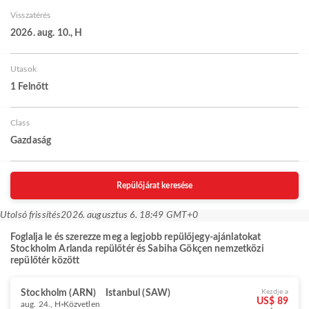
Visszatérés
2026. aug. 10., H
Utasok
1 Felnőtt
Class
Gazdaság
Repülőjárat keresése
Utolsó frissítés
2026. augusztus 6. 18:49 GMT+0
Foglalja le és szerezze meg a legjobb repülőjegy-ajánlatokat
Stockholm Arlanda repülőtér és Sabiha Gökçen nemzetközi
repülőtér között
Stockholm (ARN)
Istanbul (SAW)
Kezdje a
US$ 89
aug. 24., H
Közvetlen