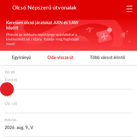
Olcsó Népszerű útvonalak
Keressen olcsó járatokat ARN és SAW
között
Élvezze az exkluzív repülőjegy-ajánlatokat a
kiválasztott úti céljára. Kezdje meg foglalását
most!
Egyirányú
Oda-vissza út
Több várost érintő
Tól től
Eredet
Hoz
Úti cél
Indulás
2026. aug. 9., V