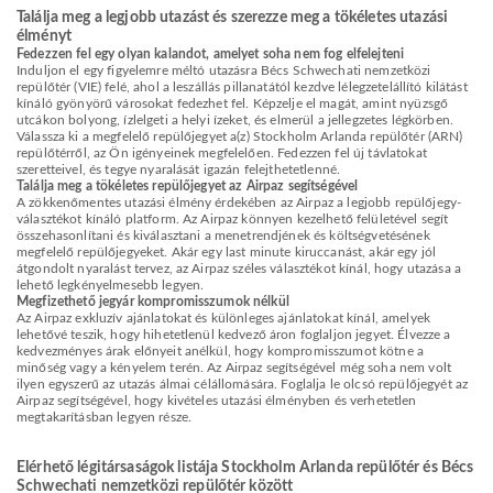
Találja meg a legjobb utazást és szerezze meg a tökéletes utazási
élményt
Fedezzen fel egy olyan kalandot, amelyet soha nem fog elfelejteni
Induljon el egy figyelemre méltó utazásra Bécs Schwechati nemzetközi
repülőtér (VIE) felé, ahol a leszállás pillanatától kezdve lélegzetelállító kilátást
kínáló gyönyörű városokat fedezhet fel. Képzelje el magát, amint nyüzsgő
utcákon bolyong, ízlelgeti a helyi ízeket, és elmerül a jellegzetes légkörben.
Válassza ki a megfelelő repülőjegyet a(z) Stockholm Arlanda repülőtér (ARN)
repülőtérről, az Ön igényeinek megfelelően. Fedezzen fel új távlatokat
szeretteivel, és tegye nyaralását igazán felejthetetlenné.
Találja meg a tökéletes repülőjegyet az Airpaz segítségével
A zökkenőmentes utazási élmény érdekében az Airpaz a legjobb repülőjegy-
választékot kínáló platform. Az Airpaz könnyen kezelhető felületével segít
összehasonlítani és kiválasztani a menetrendjének és költségvetésének
megfelelő repülőjegyeket. Akár egy last minute kiruccanást, akár egy jól
átgondolt nyaralást tervez, az Airpaz széles választékot kínál, hogy utazása a
lehető legkényelmesebb legyen.
Megfizethető jegyár kompromisszumok nélkül
Az Airpaz exkluzív ajánlatokat és különleges ajánlatokat kínál, amelyek
lehetővé teszik, hogy hihetetlenül kedvező áron foglaljon jegyet. Élvezze a
kedvezményes árak előnyeit anélkül, hogy kompromisszumot kötne a
minőség vagy a kényelem terén. Az Airpaz segítségével még soha nem volt
ilyen egyszerű az utazás álmai célállomására. Foglalja le olcsó repülőjegyét az
Airpaz segítségével, hogy kivételes utazási élményben és verhetetlen
megtakarításban legyen része.
Elérhető légitársaságok listája Stockholm Arlanda repülőtér és Bécs
Schwechati nemzetközi repülőtér között