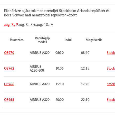
Ellenőrizze a járatok menetrendjét Stockholm Arlanda repülőtér és
Bécs Schwechati nemzetközi repülőtér között
aug. 7., P
aug. 8., Szo
aug. 10., H
Repülőgép
Járatszám.
Indul
Megérkezik
modell
OS970
AIRBUS A320
06:30
08:40
Stoc
AIRBUS
OS962
10:05
12:15
Stoc
A220-300
OS966
AIRBUS A320
15:10
17:20
Stoc
OS968
AIRBUS A320
20:00
22:10
Stoc