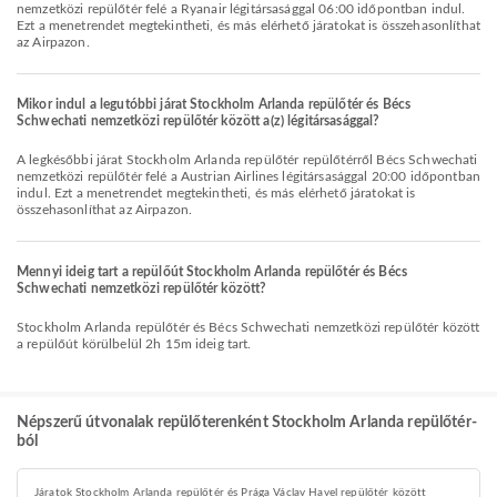
nemzetközi repülőtér felé a Ryanair légitársasággal 06:00 időpontban indul.
Ezt a menetrendet megtekintheti, és más elérhető járatokat is összehasonlíthat
az Airpazon.
Mikor indul a legutóbbi járat Stockholm Arlanda repülőtér és Bécs
Schwechati nemzetközi repülőtér között a(z) légitársasággal?
A legkésőbbi járat Stockholm Arlanda repülőtér repülőtérről Bécs Schwechati
nemzetközi repülőtér felé a Austrian Airlines légitársasággal 20:00 időpontban
indul. Ezt a menetrendet megtekintheti, és más elérhető járatokat is
összehasonlíthat az Airpazon.
Mennyi ideig tart a repülőút Stockholm Arlanda repülőtér és Bécs
Schwechati nemzetközi repülőtér között?
Stockholm Arlanda repülőtér és Bécs Schwechati nemzetközi repülőtér között
a repülőút körülbelül 2h 15m ideig tart.
Népszerű útvonalak repülőterenként Stockholm Arlanda repülőtér-
ból
Járatok Stockholm Arlanda repülőtér és Prága Václav Havel repülőtér között