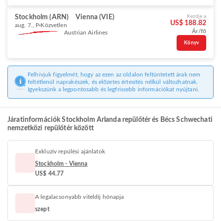
Stockholm (ARN)
Vienna (VIE)
Kezdje a
US$ 188.82
aug. 7., P
Közvetlen
Ár/fő
Austrian Airlines
Könyv
Felhívjuk figyelmét, hogy az ezen az oldalon feltüntetett árak nem
feltétlenül naprakészek, és előzetes értesítés nélkül változhatnak.
Igyekszünk a legpontosabb és legfrissebb információkat nyújtani.
Járatinformációk Stockholm Arlanda repülőtér és Bécs Schwechati
nemzetközi repülőtér között
Exkluzív repülési ajánlatok
Stockholm - Vienna
US$ 44.77
A legalacsonyabb viteldíj hónapja
szept