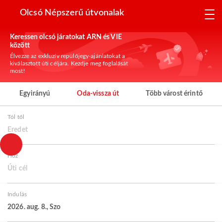
Olcsó Népszerű útvonalak
Keressen olcsó járatokat ARN és VIE
között
Élvezze az exkluzív repülőjegy-ajánlatokat a
kiválasztott úti céljára. Kezdje meg foglalását
most!
Egyirányú
Oda-vissza út
Több várost érintő
Tól től
Eredet
Hoz
Úti cél
Indulás
2026. aug. 8., Szo