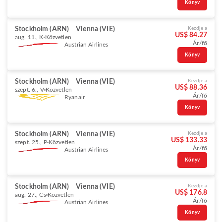
Könyv
Stockholm (ARN)
Vienna (VIE)
Kezdje a
US$ 84.27
aug. 11., K
Közvetlen
Ár/fő
Austrian Airlines
Könyv
Stockholm (ARN)
Vienna (VIE)
Kezdje a
US$ 88.36
szept. 6., V
Közvetlen
Ár/fő
Ryanair
Könyv
Stockholm (ARN)
Vienna (VIE)
Kezdje a
US$ 133.33
szept. 25., P
Közvetlen
Ár/fő
Austrian Airlines
Könyv
Stockholm (ARN)
Vienna (VIE)
Kezdje a
US$ 176.8
aug. 27., Cs
Közvetlen
Ár/fő
Austrian Airlines
Könyv