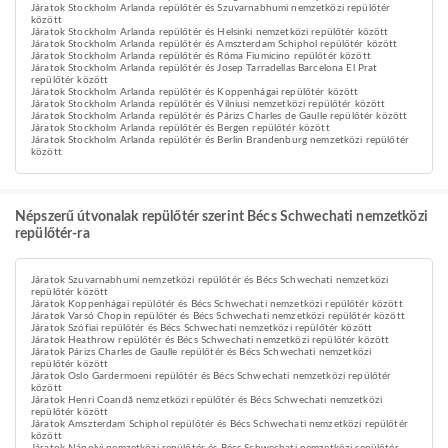
Járatok Stockholm Arlanda repülőtér és Szuvarnabhumi nemzetközi repülőtér
között
Járatok Stockholm Arlanda repülőtér és Helsinki nemzetközi repülőtér között
Járatok Stockholm Arlanda repülőtér és Amszterdam Schiphol repülőtér között
Járatok Stockholm Arlanda repülőtér és Róma Fiumicino repülőtér között
Járatok Stockholm Arlanda repülőtér és Josep Tarradellas Barcelona El Prat
repülőtér között
Járatok Stockholm Arlanda repülőtér és Koppenhágai repülőtér között
Járatok Stockholm Arlanda repülőtér és Vilniusi nemzetközi repülőtér között
Járatok Stockholm Arlanda repülőtér és Párizs Charles de Gaulle repülőtér között
Járatok Stockholm Arlanda repülőtér és Bergen repülőtér között
Járatok Stockholm Arlanda repülőtér és Berlin Brandenburg nemzetközi repülőtér
között
Népszerű útvonalak repülőtér szerint Bécs Schwechati nemzetközi
repülőtér-ra
Járatok Szuvarnabhumi nemzetközi repülőtér és Bécs Schwechati nemzetközi
repülőtér között
Járatok Koppenhágai repülőtér és Bécs Schwechati nemzetközi repülőtér között
Járatok Varsó Chopin repülőtér és Bécs Schwechati nemzetközi repülőtér között
Járatok Szófiai repülőtér és Bécs Schwechati nemzetközi repülőtér között
Járatok Heathrow repülőtér és Bécs Schwechati nemzetközi repülőtér között
Járatok Párizs Charles de Gaulle repülőtér és Bécs Schwechati nemzetközi
repülőtér között
Járatok Oslo Gardermoeni repülőtér és Bécs Schwechati nemzetközi repülőtér
között
Járatok Henri Coandă nemzetközi repülőtér és Bécs Schwechati nemzetközi
repülőtér között
Járatok Amszterdam Schiphol repülőtér és Bécs Schwechati nemzetközi repülőtér
között