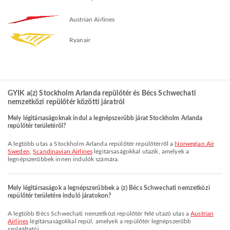
Austrian Airlines
Ryanair
GYIK a(z) Stockholm Arlanda repülőtér és Bécs Schwechati
nemzetközi repülőtér közötti járatról
Mely légitársaságoknak indul a legnépszerűbb járat Stockholm Arlanda
repülőtér területéről?
A legtöbb utas a Stockholm Arlanda repülőtér repülőtérről a
Norwegian Air
Sweden
,
Scandinavian Airlines
légitársaságokkal utazik, amelyek a
legnépszerűbbek innen indulók számára.
Mely légitársaságok a legnépszerűbbek a (z) Bécs Schwechati nemzetközi
repülőtér területére induló járatokon?
A legtöbb Bécs Schwechati nemzetközi repülőtér felé utazó utas a
Austrian
Airlines
légitársaságokkal repül, amelyek a repülőtér legnépszerűbb
szolgáltatói.