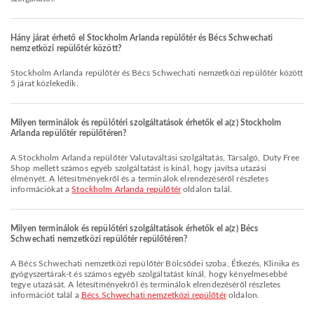
Hány járat érhető el Stockholm Arlanda repülőtér és Bécs Schwechati
nemzetközi repülőtér között?
Stockholm Arlanda repülőtér és Bécs Schwechati nemzetközi repülőtér között
5 járat közlekedik.
Milyen terminálok és repülőtéri szolgáltatások érhetők el a(z) Stockholm
Arlanda repülőtér repülőtéren?
A Stockholm Arlanda repülőtér Valutaváltási szolgáltatás, Társalgó, Duty Free
Shop mellett számos egyéb szolgáltatást is kínál, hogy javítsa utazási
élményét. A létesítményekről és a terminálok elrendezéséről részletes
információkat a
Stockholm Arlanda repülőtér
oldalon talál.
Milyen terminálok és repülőtéri szolgáltatások érhetők el a(z) Bécs
Schwechati nemzetközi repülőtér repülőtéren?
A Bécs Schwechati nemzetközi repülőtér Bölcsődei szoba, Étkezés, Klinika és
gyógyszertárak-t és számos egyéb szolgáltatást kínál, hogy kényelmesebbé
tegye utazását. A létesítményekről és terminálok elrendezéséről részletes
információt talál a
Bécs Schwechati nemzetközi repülőtér
oldalon.