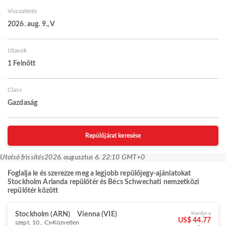
Visszatérés
2026. aug. 9., V
Utasok
1 Felnőtt
Class
Gazdaság
Repülőjárat keresése
Utolsó frissítés
2026. augusztus 6. 22:10 GMT+0
Foglalja le és szerezze meg a legjobb repülőjegy-ajánlatokat
Stockholm Arlanda repülőtér és Bécs Schwechati nemzetközi
repülőtér között
Stockholm (ARN)
Vienna (VIE)
Kezdje a
US$ 44.77
szept. 10., Cs
Közvetlen