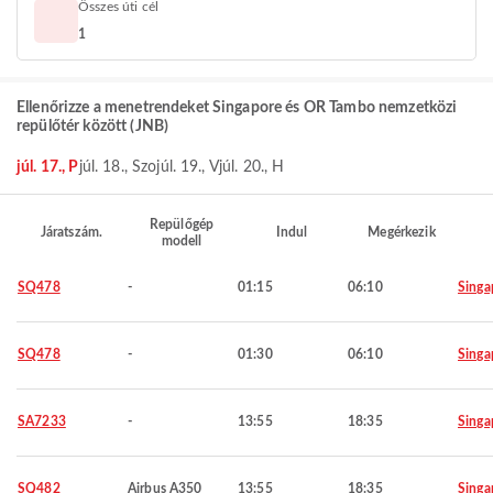
Összes úti cél
1
Ellenőrizze a menetrendeket Singapore és OR Tambo nemzetközi
repülőtér között (JNB)
júl. 17., P
júl. 18., Szo
júl. 19., V
júl. 20., H
Repülőgép
Járatszám.
Indul
Megérkezik
modell
SQ478
-
01:15
06:10
Singa
SQ478
-
01:30
06:10
Singa
SA7233
-
13:55
18:35
Singa
SQ482
Airbus A350
13:55
18:35
Singa