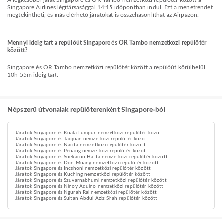
A legkésőbbi járat Singapore és OR Tambo nemzetközi repülőtér között a
Singapore Airlines légitársasággal 14:15 időpontban indul. Ezt a menetrendet
megtekintheti, és más elérhető járatokat is összehasonlíthat az Airpazon.
Mennyi ideig tart a repülőút Singapore és OR Tambo nemzetközi repülőtér
között?
Singapore és OR Tambo nemzetközi repülőtér között a repülőút körülbelül
10h 55m ideig tart.
Népszerű útvonalak repülőterenként Singapore-ból
Járatok Singapore és Kuala Lumpur nemzetközi repülőtér között
Járatok Singapore és Taojüan nemzetközi repülőtér között
Járatok Singapore és Narita nemzetközi repülőtér között
Járatok Singapore és Penang nemzetközi repülőtér között
Járatok Singapore és Soekarno Hatta nemzetközi repülőtér között
Járatok Singapore és Don Müang nemzetközi repülőtér között
Járatok Singapore és Incshoni nemzetközi repülőtér között
Járatok Singapore és Kuching nemzetközi repülőtér között
Járatok Singapore és Szuvarnabhumi nemzetközi repülőtér között
Járatok Singapore és Ninoy Aquino nemzetközi repülőtér között
Járatok Singapore és Ngurah Rai nemzetközi repülőtér között
Járatok Singapore és Sultan Abdul Aziz Shah repülőtér között