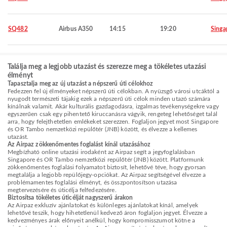
SQ482
Airbus A350
14:15
19:20
Singa
Találja meg a legjobb utazást és szerezze meg a tökéletes utazási
élményt
Tapasztalja meg az új utazást a népszerű úti célokhoz
Fedezzen fel új élményeket népszerű úti célokban. A nyüzsgő városi utcáktól a
nyugodt természeti tájakig ezek a népszerű úti célok minden utazó számára
kínálnak valamit. Akár kulturális gazdagodásra, izgalmas tevékenységekre vagy
egyszerűen csak egy pihentető kiruccanásra vágyik, rengeteg lehetőséget talál
arra, hogy felejthetetlen emlékeket szerezzen. Foglaljon jegyet most Singapore
és OR Tambo nemzetközi repülőtér (JNB) között, és élvezze a kellemes
utazást.
Az Airpaz zökkenőmentes foglalást kínál utazásához
Megbízható online utazási irodaként az Airpaz segít a jegyfoglalásban
Singapore és OR Tambo nemzetközi repülőtér (JNB) között. Platformunk
zökkenőmentes foglalási folyamatot biztosít, lehetővé téve, hogy gyorsan
megtalálja a legjobb repülőjegy-opciókat. Az Airpaz segítségével élvezze a
problémamentes foglalási élményt, és összpontosítson utazása
megtervezésére és úticélja felfedezésére.
Biztosítsa tökéletes úticélját nagyszerű árakon
Az Airpaz exkluzív ajánlatokat és különleges ajánlatokat kínál, amelyek
lehetővé teszik, hogy hihetetlenül kedvező áron foglaljon jegyet. Élvezze a
kedvezményes árak előnyeit anélkül, hogy kompromisszumot kötne a