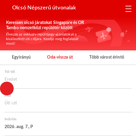
Olcsó Népszerű útvonalak
Keressen olcsó járatokat Singapore és OR
Tambo nemzetközi repülőtér között
Élvezze az exkluzív repülőjegy-ajánlatokat a
kiválasztott úti céljára. Kezdje meg foglalását
most!
Egyirányú
Oda-vissza út
Több várost érintő
Tól től
Eredet
Hoz
Úti cél
Indulás
2026. aug. 7., P