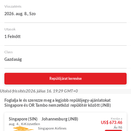
Visszatérés
2026. aug. 8., Szo
Utasok
1 Felnőtt
Class
Gazdaság
Repülőjárat keresése
Utolsó frissítés
2026. július 16. 19:29 GMT+0
Foglalja le és szerezze meg a legjobb repülőjegy-ajánlatokat
Singapore és OR Tambo nemzetközi repülőtér között (JNB)
Singapore (SIN)
Johannesburg (JNB)
Kezdje a
US$ 673.46
aug. 4., K
Közvetlen
Ár/fő
Singapore Airlines