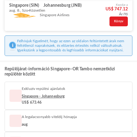
Singapore (SIN)
Johannesburg (JNB)
Kezdje a
US$ 747.12
aug. 8., Szo
Közvetlen
Ár/fő
Singapore Airlines
Könyv
Felhívjuk figyelmét, hogy az ezen az oldalon feltüntetett árak nem
feltétlenül naprakészek, és előzetes értesítés nélkül változhatnak.
Igyekszünk a legpontosabb és legfrissebb információkat nyújtani.
Repülőjárat-információ Singapore–OR Tambo nemzetközi
repülőtér között
Exkluzív repülési ajánlatok
Singapore - Johannesburg
US$ 673.46
A legalacsonyabb viteldíj hónapja
aug