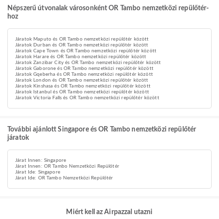
Népszerű útvonalak városonként OR Tambo nemzetközi repülőtér-
hoz
Járatok Maputo és OR Tambo nemzetközi repülőtér között
Járatok Durban és OR Tambo nemzetközi repülőtér között
Járatok Cape Town és OR Tambo nemzetközi repülőtér között
Járatok Harare és OR Tambo nemzetközi repülőtér között
Járatok Zanzibar City és OR Tambo nemzetközi repülőtér között
Járatok Gaborone és OR Tambo nemzetközi repülőtér között
Járatok Gqeberha és OR Tambo nemzetközi repülőtér között
Járatok London és OR Tambo nemzetközi repülőtér között
Járatok Kinshasa és OR Tambo nemzetközi repülőtér között
Járatok Istanbul és OR Tambo nemzetközi repülőtér között
Járatok Victoria Falls és OR Tambo nemzetközi repülőtér között
További ajánlott Singapore és OR Tambo nemzetközi repülőtér
járatok
Járat Innen: Singapore
Járat Innen: OR Tambo Nemzetközi Repülőtér
Járat Ide: Singapore
Járat Ide: OR Tambo Nemzetközi Repülőtér
Miért kell az Airpazzal utazni