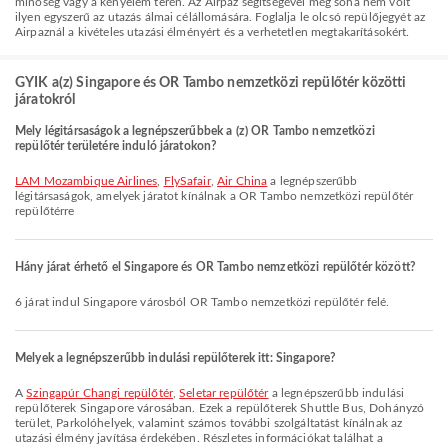
minőség vagy a kényelem terén. Az Airpaz segítségével még soha nem volt
ilyen egyszerű az utazás álmai célállomására. Foglalja le olcsó repülőjegyét az
Airpaznál a kivételes utazási élményért és a verhetetlen megtakarításokért.
GYIK a(z) Singapore és OR Tambo nemzetközi repülőtér közötti
járatokról
Mely légitársaságok a legnépszerűbbek a (z) OR Tambo nemzetközi
repülőtér területére induló járatokon?
LAM Mozambique Airlines
,
FlySafair
,
Air China
a legnépszerűbb
légitársaságok, amelyek járatot kínálnak a OR Tambo nemzetközi repülőtér
repülőtérre
Hány járat érhető el Singapore és OR Tambo nemzetközi repülőtér között?
6 járat indul Singapore városból OR Tambo nemzetközi repülőtér felé.
Melyek a legnépszerűbb indulási repülőterek itt: Singapore?
A
Szingapúr Changi repülőtér
,
Seletar repülőtér
a legnépszerűbb indulási
repülőterek Singapore városában. Ezek a repülőterek Shuttle Bus, Dohányzó
terület, Parkolóhelyek, valamint számos további szolgáltatást kínálnak az
utazási élmény javítása érdekében. Részletes információkat találhat a