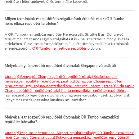
repülőtéri létesítményekről és termináltérképekről.
Milyen terminálok és repülőtéri szolgáltatások érhetők el a(z) OR Tambo
nemzetközi repülőtér területén?
A OR Tambo nemzetközi repülőtér Kerekesszék, Shuttle Bus, Dohányzó
terület mellett számos egyéb szolgáltatást is kínál az utazási élmény javítása
érdekében. Részletes információkat talál a létesítményekről és a terminálok
elrendezéséről a
OR Tambo nemzetközi repülőtér
oldalon.
Melyek a legnépszerűbb repülőtéri útvonalak Singapore városából?
járat a(z) Szingapúr Changi repülőtér repülőtérről a(z) Kuala Lumpur
nemzetközi repülőtér repülőtérre
,
járat a(z) Szingapúr Changi repülőtér
repülőtérről a(z) Taojüan nemzetközi repülőtér repülőtérre
,
járat a(z) Szingapúr
Changi repülőtér repülőtérről a(z) Narita nemzetközi repülőtér repülőtérre
a
legnépszerűbb repülőtéri útvonalak Singapore városából. Ezek az útvonalak
kényelmes csatlakozásokat kínálnak az utazáshoz.
Melyek a legnépszerűbb repülőtéri útvonalak OR Tambo nemzetközi
repülőtér irányába?
járat a(z) Maputo International Airport repülőtérről a(z) OR Tambo nemzetközi
repülőtér repülőtérre
,
járat a(z) Fokvárosi nemzetközi repülőtér repülőtérről