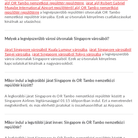
a(z) OR Tambo nemzetközi repülőtér repülőtérre
,
járat a(z) Robert Gabriel
Mugabe International Airport repülőtérről a(z) OR Tambo nemzetközi
repülőtér repülőtérre
a legnépszerűbb repülőtéri útvonalak OR Tambo
nemzetközi repülőtér irányába. Ezek az útvonalak kényelmes csatlakozásokat
kínálnak az utazáshoz.
Melyek a legnépszerűbb városi útvonalak Singapore városából?
járat Singapore városából Kuala Lumpur városába
,
járat Singapore városából
Taipei városába
,
járat Singapore városából Tokyo városába
a legnépszerűbb
városi útvonalak Singapore városából. Ezek az útvonalak kényelmes
kapcsolatokat kínálnak a nagyvárosokból.
Mikor indul a legkorábbi járat Singapore és OR Tambo nemzetközi
repülőtér között?
A legkorábbi járat Singapore és OR Tambo nemzetközi repülőtér között a
Singapore Airlines légitársasággal 01:15 időpontban indul. Ezt a menetrendet
megtekintheti, és más elérhető járatokat is összehasonlíthat az Airpazon.
Mikor indul a legutóbbi járat innen: Singapore és OR Tambo nemzetközi
repülőtér?