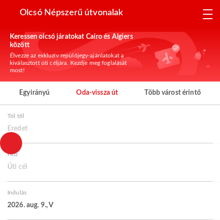
Olcsó Népszerű útvonalak
Keressen olcsó járatokat Cairo és Algiers
között
Élvezze az exkluzív repülőjegy-ajánlatokat a
kiválasztott úti céljára. Kezdje meg foglalását
most!
Egyirányú
Oda-vissza út
Több várost érintő
Tól től
Eredet
Hoz
Úti cél
Indulás
2026. aug. 9., V