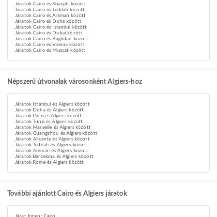
Járatok Cairo és Sharjah között
Járatok Cairo és Jeddah között
Járatok Cairo és Amman között
Járatok Cairo és Doha között
Járatok Cairo és Istanbul között
Járatok Cairo és Dubai között
Járatok Cairo és Baghdad között
Járatok Cairo és Vienna között
Járatok Cairo és Muscat között
Népszerű útvonalak városonként Algiers-hoz
Járatok Istanbul és Algiers között
Járatok Doha és Algiers között
Járatok Paris és Algiers között
Járatok Tunis és Algiers között
Járatok Marseille és Algiers között
Járatok Guangzhou és Algiers között
Járatok Alicante és Algiers között
Járatok Jeddah és Algiers között
Járatok Amman és Algiers között
Járatok Barcelona és Algiers között
Járatok Rome és Algiers között
További ajánlott Cairo és Algiers járatok
Járat Innen: Cairo