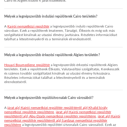
Cairo és Algiers között 4 járat közlekedik.
Melyek a legnépszerűbb indulási repülőterek Cairo területén?
A
Kairói nemzetközi repülőtér
a legnépszerűbb induló repülőterek Cairo
városban. Ezek a repülőterek Imaterem, Társalgó, Étkezés és még sok más
szolgáltatást kínálnak az utazási élmény javítására. Részletes információkat
találhat a létesítményekről és a terminálok elrendezéséről.
Melyek a legnépszerűbb érkezési repülőterek Algiers területén?
Houari Boumediene repülőtér
a legnépszerűbb érkezési repülőterek Algiers
területén. Ezek a repülőterek Étkezés, Valutaváltási szolgáltatás, Kerekesszék
és számos további szolgáltatást kínálnak az utazási élmény fokozására.
Részletes információkat találhat a létesítményekről és a terminálok
elrendezéséről.
Melyek a legnépszerűbb repülőútvonalak Cairo városából?
A
járat a(z) Kairói nemzetközi repülőtér repülőtérről a(z) Khalid király
nemzetközi repülőtér repülőtérre
,
járat a(z) Kairói nemzetközi repülőtér
repülőtérről a(z) Abu-Dzabi nemzetközi repülőtér repülőtérre
,
járat a(z) Kairói
nemzetközi repülőtér repülőtérről a(z) Sardzsai nemzetközi repülőtér
repülőtérre
a legnépszerűbb repülőtéri útvonalak Cairo városából. Ezek az