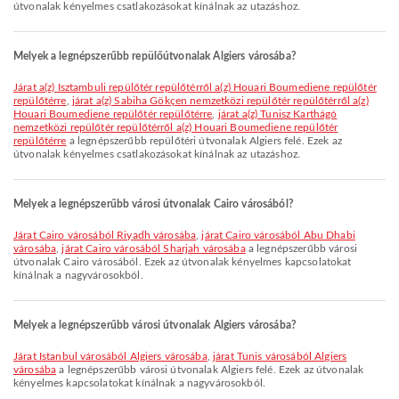
útvonalak kényelmes csatlakozásokat kínálnak az utazáshoz.
Melyek a legnépszerűbb repülőútvonalak Algiers városába?
járat a(z) Isztambuli repülőtér repülőtérről a(z) Houari Boumediene repülőtér
repülőtérre
,
járat a(z) Sabiha Gökçen nemzetközi repülőtér repülőtérről a(z)
Houari Boumediene repülőtér repülőtérre
,
járat a(z) Tunisz Karthágó
nemzetközi repülőtér repülőtérről a(z) Houari Boumediene repülőtér
repülőtérre
a legnépszerűbb repülőtéri útvonalak Algiers felé. Ezek az
útvonalak kényelmes csatlakozásokat kínálnak az utazáshoz.
Melyek a legnépszerűbb városi útvonalak Cairo városából?
járat Cairo városából Riyadh városába
,
járat Cairo városából Abu Dhabi
városába
,
járat Cairo városából Sharjah városába
a legnépszerűbb városi
útvonalak Cairo városából. Ezek az útvonalak kényelmes kapcsolatokat
kínálnak a nagyvárosokból.
Melyek a legnépszerűbb városi útvonalak Algiers városába?
járat Istanbul városából Algiers városába
,
járat Tunis városából Algiers
városába
a legnépszerűbb városi útvonalak Algiers felé. Ezek az útvonalak
kényelmes kapcsolatokat kínálnak a nagyvárosokból.