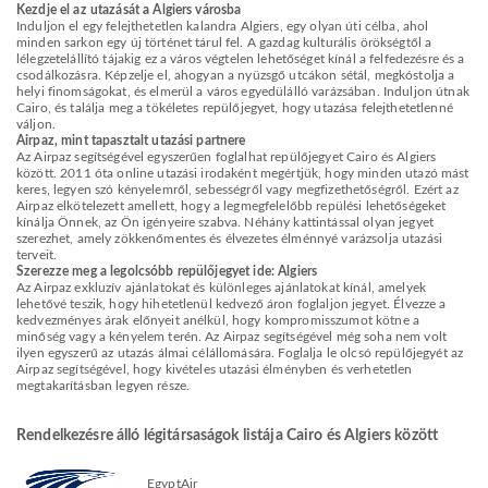
Kezdje el az utazását a Algiers városba
Induljon el egy felejthetetlen kalandra Algiers, egy olyan úti célba, ahol
minden sarkon egy új történet tárul fel. A gazdag kulturális örökségtől a
lélegzetelállító tájakig ez a város végtelen lehetőséget kínál a felfedezésre és a
csodálkozásra. Képzelje el, ahogyan a nyüzsgő utcákon sétál, megkóstolja a
helyi finomságokat, és elmerül a város egyedülálló varázsában. Induljon útnak
Cairo, és találja meg a tökéletes repülőjegyet, hogy utazása felejthetetlenné
váljon.
Airpaz, mint tapasztalt utazási partnere
Az Airpaz segítségével egyszerűen foglalhat repülőjegyet Cairo és Algiers
között. 2011 óta online utazási irodaként megértjük, hogy minden utazó mást
keres, legyen szó kényelemről, sebességről vagy megfizethetőségről. Ezért az
Airpaz elkötelezett amellett, hogy a legmegfelelőbb repülési lehetőségeket
kínálja Önnek, az Ön igényeire szabva. Néhány kattintással olyan jegyet
szerezhet, amely zökkenőmentes és élvezetes élménnyé varázsolja utazási
terveit.
Szerezze meg a legolcsóbb repülőjegyet ide: Algiers
Az Airpaz exkluzív ajánlatokat és különleges ajánlatokat kínál, amelyek
lehetővé teszik, hogy hihetetlenül kedvező áron foglaljon jegyet. Élvezze a
kedvezményes árak előnyeit anélkül, hogy kompromisszumot kötne a
minőség vagy a kényelem terén. Az Airpaz segítségével még soha nem volt
ilyen egyszerű az utazás álmai célállomására. Foglalja le olcsó repülőjegyét az
Airpaz segítségével, hogy kivételes utazási élményben és verhetetlen
megtakarításban legyen része.
Rendelkezésre álló légitársaságok listája Cairo és Algiers között
EgyptAir