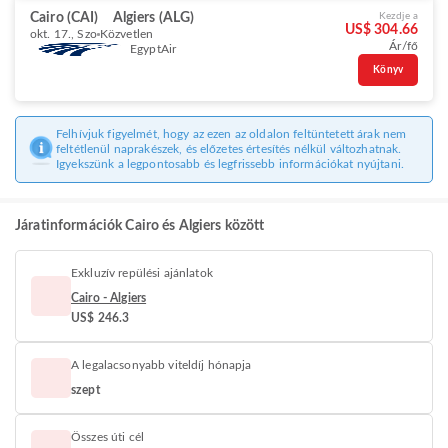
Cairo (CAI)
Algiers (ALG)
Kezdje a
US$ 304.66
okt. 17., Szo
Közvetlen
Ár/fő
EgyptAir
Könyv
Felhívjuk figyelmét, hogy az ezen az oldalon feltüntetett árak nem
feltétlenül naprakészek, és előzetes értesítés nélkül változhatnak.
Igyekszünk a legpontosabb és legfrissebb információkat nyújtani.
Járatinformációk Cairo és Algiers között
Exkluzív repülési ajánlatok
Cairo - Algiers
US$ 246.3
A legalacsonyabb viteldíj hónapja
szept
Összes úti cél