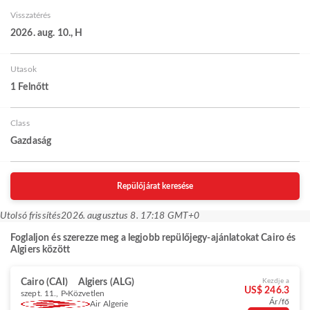
Visszatérés
2026. aug. 10., H
Utasok
1 Felnőtt
Class
Gazdaság
Repülőjárat keresése
Utolsó frissítés
2026. augusztus 8. 17:18 GMT+0
Foglaljon és szerezze meg a legjobb repülőjegy-ajánlatokat Cairo és
Algiers között
Cairo (CAI)
Algiers (ALG)
Kezdje a
US$ 246.3
szept. 11., P
Közvetlen
Ár/fő
Air Algerie