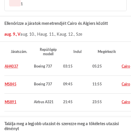
1
Ellenőrizze a járatok menetrendjét Cairo és Algiers között
aug. 9., V
aug. 10., H
aug. 11., K
aug. 12., Sze
Repülőgép
Járatszám.
Indul
Megérkezik
modell
AH4037
Boeing 737
03:15
05:25
Cairo
MS845
Boeing 737
09:45
11:55
Cairo
MS891
Airbus A321
21:45
23:55
Cairo
Találja meg a legjobb utazást és szerezze meg a tökéletes utazási
élményt