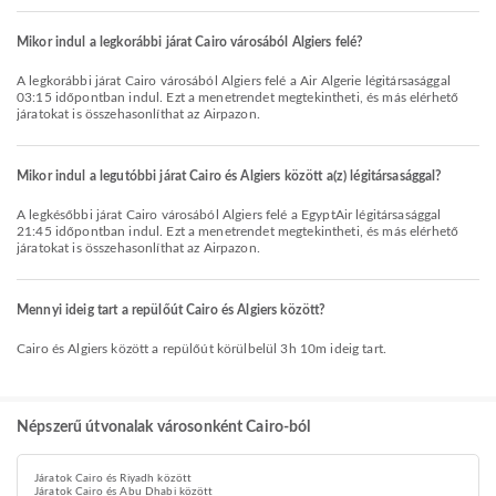
Mikor indul a legkorábbi járat Cairo városából Algiers felé?
A legkorábbi járat Cairo városából Algiers felé a Air Algerie légitársasággal
03:15 időpontban indul. Ezt a menetrendet megtekintheti, és más elérhető
járatokat is összehasonlíthat az Airpazon.
Mikor indul a legutóbbi járat Cairo és Algiers között a(z) légitársasággal?
A legkésőbbi járat Cairo városából Algiers felé a EgyptAir légitársasággal
21:45 időpontban indul. Ezt a menetrendet megtekintheti, és más elérhető
járatokat is összehasonlíthat az Airpazon.
Mennyi ideig tart a repülőút Cairo és Algiers között?
Cairo és Algiers között a repülőút körülbelül 3h 10m ideig tart.
Népszerű útvonalak városonként Cairo-ból
Járatok Cairo és Riyadh között
Járatok Cairo és Abu Dhabi között