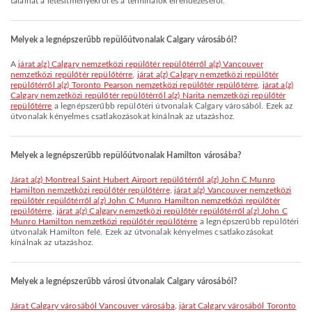
találhat a létesítményekről és a terminálok elrendezéséről.
Melyek a legnépszerűbb repülőútvonalak Calgary városából?
A
járat a(z) Calgary nemzetközi repülőtér repülőtérről a(z) Vancouver
nemzetközi repülőtér repülőtérre
,
járat a(z) Calgary nemzetközi repülőtér
repülőtérről a(z) Toronto Pearson nemzetközi repülőtér repülőtérre
,
járat a(z)
Calgary nemzetközi repülőtér repülőtérről a(z) Narita nemzetközi repülőtér
repülőtérre
a legnépszerűbb repülőtéri útvonalak Calgary városából. Ezek az
útvonalak kényelmes csatlakozásokat kínálnak az utazáshoz.
Melyek a legnépszerűbb repülőútvonalak Hamilton városába?
járat a(z) Montreal Saint Hubert Airport repülőtérről a(z) John C Munro
Hamilton nemzetközi repülőtér repülőtérre
,
járat a(z) Vancouver nemzetközi
repülőtér repülőtérről a(z) John C Munro Hamilton nemzetközi repülőtér
repülőtérre
,
járat a(z) Calgary nemzetközi repülőtér repülőtérről a(z) John C
Munro Hamilton nemzetközi repülőtér repülőtérre
a legnépszerűbb repülőtéri
útvonalak Hamilton felé. Ezek az útvonalak kényelmes csatlakozásokat
kínálnak az utazáshoz.
Melyek a legnépszerűbb városi útvonalak Calgary városából?
járat Calgary városából Vancouver városába
,
járat Calgary városából Toronto