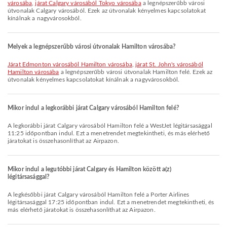
városába
,
járat Calgary városából Tokyo városába
a legnépszerűbb városi
útvonalak Calgary városából. Ezek az útvonalak kényelmes kapcsolatokat
kínálnak a nagyvárosokból.
Melyek a legnépszerűbb városi útvonalak Hamilton városába?
járat Edmonton városából Hamilton városába
,
járat St. John's városából
Hamilton városába
a legnépszerűbb városi útvonalak Hamilton felé. Ezek az
útvonalak kényelmes kapcsolatokat kínálnak a nagyvárosokból.
Mikor indul a legkorábbi járat Calgary városából Hamilton felé?
A legkorábbi járat Calgary városából Hamilton felé a WestJet légitársasággal
11:25 időpontban indul. Ezt a menetrendet megtekintheti, és más elérhető
járatokat is összehasonlíthat az Airpazon.
Mikor indul a legutóbbi járat Calgary és Hamilton között a(z)
légitársasággal?
A legkésőbbi járat Calgary városából Hamilton felé a Porter Airlines
légitársasággal 17:25 időpontban indul. Ezt a menetrendet megtekintheti, és
más elérhető járatokat is összehasonlíthat az Airpazon.