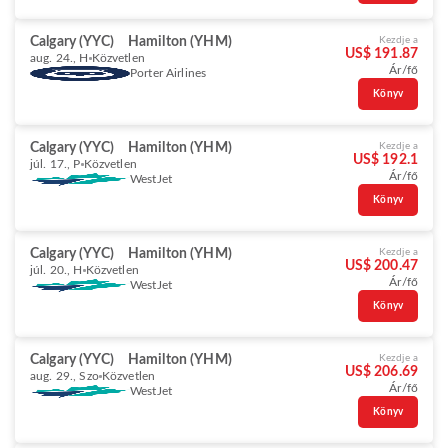
Calgary (YYC)
Hamilton (YHM)
Kezdje a
US$ 191.87
aug. 24., H
Közvetlen
Ár/fő
Porter Airlines
Könyv
Calgary (YYC)
Hamilton (YHM)
Kezdje a
US$ 192.1
júl. 17., P
Közvetlen
Ár/fő
WestJet
Könyv
Calgary (YYC)
Hamilton (YHM)
Kezdje a
US$ 200.47
júl. 20., H
Közvetlen
Ár/fő
WestJet
Könyv
Calgary (YYC)
Hamilton (YHM)
Kezdje a
US$ 206.69
aug. 29., Szo
Közvetlen
Ár/fő
WestJet
Könyv