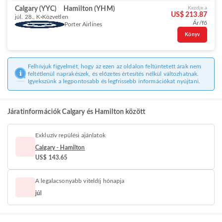
Calgary (YYC)
Hamilton (YHM)
Kezdje a
US$ 213.87
júl. 28., K
Közvetlen
Ár/fő
Porter Airlines
Könyv
Felhívjuk figyelmét, hogy az ezen az oldalon feltüntetett árak nem
feltétlenül naprakészek, és előzetes értesítés nélkül változhatnak.
Igyekszünk a legpontosabb és legfrissebb információkat nyújtani.
Járatinformációk Calgary és Hamilton között
Exkluzív repülési ajánlatok
Calgary - Hamilton
US$ 143.65
A legalacsonyabb viteldíj hónapja
júl