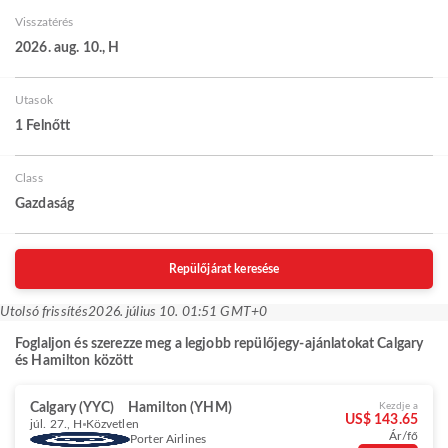
Visszatérés
2026. aug. 10., H
Utasok
1 Felnőtt
Class
Gazdaság
Repülőjárat keresése
Utolsó frissítés
2026. július 10. 01:51 GMT+0
Foglaljon és szerezze meg a legjobb repülőjegy-ajánlatokat Calgary
és Hamilton között
Calgary (YYC)
Hamilton (YHM)
Kezdje a
US$ 143.65
júl. 27., H
Közvetlen
Ár/fő
Porter Airlines