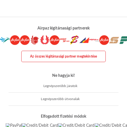
Airpaz légitársasági partnerek
Az összes légitársasági partner megtekintése
Ne hagyja ki!
Legnépszerűbb járatok
Legnépszerűbb útvonalak
Elfogadott fizetési módok