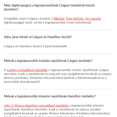
Mely légitársaságok a legnépszerűbbek Calgary területéről induló
járatokon?
A legtöbb utazó Calgary városból a
WestJet
,
Flair Airlines
,
Air Canada
légitársasággal repül, amely a legnépszerűbb innen indulóknak.
Hány járat érhető el Calgary és Hamilton között?
Calgary és Hamilton között 3 járat közlekedik.
Melyek a legnépszerűbb indulási repülőterek Calgary területén?
A
Calgary nemzetközi repülőtér
a legnépszerűbb induló repülőterek Calgary
városban. Ezek a repülőterek és még sok más szolgáltatást kínálnak az utazási
élmény javítására. Részletes információkat találhat a létesítményekről és a
terminálok elrendezéséről.
Melyek a legnépszerűbb érkezési repülőterek Hamilton területén?
John C Munro Hamilton nemzetközi repülőtér
a legnépszerűbb érkezési
repülőterek Hamilton területén. Ezek a repülőterek és számos további
szolgáltatást kínálnak az utazási élmény fokozására. Részletes információkat