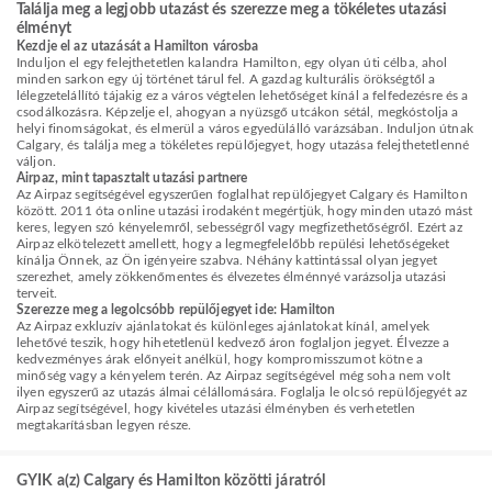
Találja meg a legjobb utazást és szerezze meg a tökéletes utazási
élményt
Kezdje el az utazását a Hamilton városba
Induljon el egy felejthetetlen kalandra Hamilton, egy olyan úti célba, ahol
minden sarkon egy új történet tárul fel. A gazdag kulturális örökségtől a
lélegzetelállító tájakig ez a város végtelen lehetőséget kínál a felfedezésre és a
csodálkozásra. Képzelje el, ahogyan a nyüzsgő utcákon sétál, megkóstolja a
helyi finomságokat, és elmerül a város egyedülálló varázsában. Induljon útnak
Calgary, és találja meg a tökéletes repülőjegyet, hogy utazása felejthetetlenné
váljon.
Airpaz, mint tapasztalt utazási partnere
Az Airpaz segítségével egyszerűen foglalhat repülőjegyet Calgary és Hamilton
között. 2011 óta online utazási irodaként megértjük, hogy minden utazó mást
keres, legyen szó kényelemről, sebességről vagy megfizethetőségről. Ezért az
Airpaz elkötelezett amellett, hogy a legmegfelelőbb repülési lehetőségeket
kínálja Önnek, az Ön igényeire szabva. Néhány kattintással olyan jegyet
szerezhet, amely zökkenőmentes és élvezetes élménnyé varázsolja utazási
terveit.
Szerezze meg a legolcsóbb repülőjegyet ide: Hamilton
Az Airpaz exkluzív ajánlatokat és különleges ajánlatokat kínál, amelyek
lehetővé teszik, hogy hihetetlenül kedvező áron foglaljon jegyet. Élvezze a
kedvezményes árak előnyeit anélkül, hogy kompromisszumot kötne a
minőség vagy a kényelem terén. Az Airpaz segítségével még soha nem volt
ilyen egyszerű az utazás álmai célállomására. Foglalja le olcsó repülőjegyét az
Airpaz segítségével, hogy kivételes utazási élményben és verhetetlen
megtakarításban legyen része.
GYIK a(z) Calgary és Hamilton közötti járatról