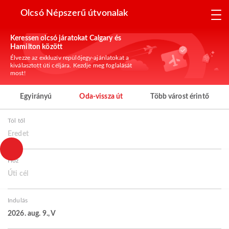
Olcsó Népszerű útvonalak
Keressen olcsó járatokat Calgary és
Hamilton között
Élvezze az exkluzív repülőjegy-ajánlatokat a
kiválasztott úti céljára. Kezdje meg foglalását
most!
Egyirányú
Oda-vissza út
Több várost érintő
Tól től
Eredet
Hoz
Úti cél
Indulás
2026. aug. 9., V