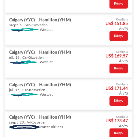
Könyv
Calgary (YYC)
Hamilton (YHM)
Kezdje a
US$ 151.85
szept. 5., Szo
Közvetlen
Ár/fő
WestJet
Könyv
Calgary (YYC)
Hamilton (YHM)
Kezdje a
US$ 169.57
júl. 16., Cs
Közvetlen
Ár/fő
WestJet
Könyv
Calgary (YYC)
Hamilton (YHM)
Kezdje a
US$ 171.44
júl. 15., Sze
Közvetlen
Ár/fő
WestJet
Könyv
Calgary (YYC)
Hamilton (YHM)
Kezdje a
US$ 173.47
szept. 20., V
Közvetlen
Ár/fő
Porter Airlines
Könyv