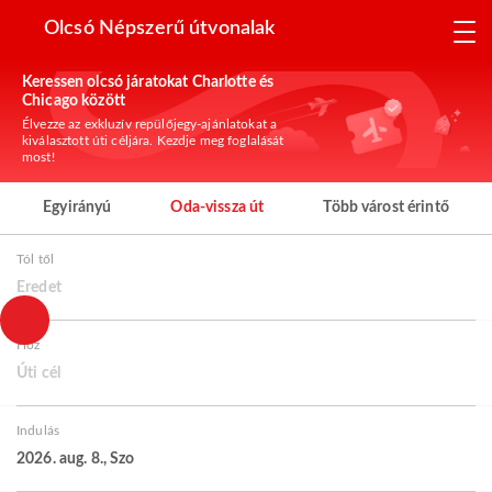
Olcsó Népszerű útvonalak
Keressen olcsó járatokat Charlotte és
Chicago között
Élvezze az exkluzív repülőjegy-ajánlatokat a
kiválasztott úti céljára. Kezdje meg foglalását
most!
Egyirányú
Oda-vissza út
Több várost érintő
Tól től
Eredet
Hoz
Úti cél
Indulás
2026. aug. 8., Szo