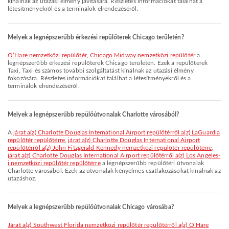
kínálnak az utazási élmény javítására. Részletes információkat találhat a
létesítményekről és a terminálok elrendezéséről.
Melyek a legnépszerűbb érkezési repülőterek Chicago területén?
O’Hare nemzetközi repülőtér
,
Chicago Midway nemzetközi repülőtér
a
legnépszerűbb érkezési repülőterek Chicago területén. Ezek a repülőterek
Taxi, Taxi és számos további szolgáltatást kínálnak az utazási élmény
fokozására. Részletes információkat találhat a létesítményekről és a
terminálok elrendezéséről.
Melyek a legnépszerűbb repülőútvonalak Charlotte városából?
A
járat a(z) Charlotte Douglas International Airport repülőtérről a(z) LaGuardia
repülőtér repülőtérre
,
járat a(z) Charlotte Douglas International Airport
repülőtérről a(z) John Fitzgerald Kennedy nemzetközi repülőtér repülőtérre
,
járat a(z) Charlotte Douglas International Airport repülőtérről a(z) Los Angeles-
i nemzetközi repülőtér repülőtérre
a legnépszerűbb repülőtéri útvonalak
Charlotte városából. Ezek az útvonalak kényelmes csatlakozásokat kínálnak az
utazáshoz.
Melyek a legnépszerűbb repülőútvonalak Chicago városába?
járat a(z) Southwest Florida nemzetközi repülőtér repülőtérről a(z) O’Hare