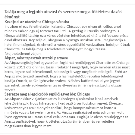
Találja meg a legjobb utazást és szerezze meg a tökéletes utazási
élményt
Kezdje el az utazását a Chicago városba
Induljon el egy felejthetetlen kalandra Chicago, egy olyan úti célba, ahol
minden sarkon egy új történet tárul fel. A gazdag kulturális örökségtől a
lélegzetelállító tájakig ez a város végtelen lehetőséget kínál a felfedezésre és a
csodálkozásra. Képzelje el, ahogyan a nyüzsgő utcákon sétál, megkóstolja a
helyi finomságokat, és elmerül a város egyedülálló varázsában. Induljon útnak
Charlotte, és találja meg a tökéletes repülőjegyet, hogy utazása
felejthetetlenné váljon.
Airpaz, mint tapasztalt utazási partnere
Az Airpaz segítségével egyszerűen foglalhat repülőjegyet Charlotte és Chicago
között. 2011 óta online utazási irodaként megértjük, hogy minden utazó mást
keres, legyen szó kényelemről, sebességről vagy megfizethetőségről. Ezért az
Airpaz elkötelezett amellett, hogy a legmegfelelőbb repülési lehetőségeket
kínálja Önnek, az Ön igényeire szabva. Néhány kattintással olyan jegyet
szerezhet, amely zökkenőmentes és élvezetes élménnyé varázsolja utazási
terveit.
Szerezze meg a legolcsóbb repülőjegyet ide: Chicago
Az Airpaz exkluzív ajánlatokat és különleges ajánlatokat kínál, amelyek
lehetővé teszik, hogy hihetetlenül kedvező áron foglaljon jegyet. Élvezze a
kedvezményes árak előnyeit anélkül, hogy kompromisszumot kötne a
minőség vagy a kényelem terén. Az Airpaz segítségével még soha nem volt
ilyen egyszerű az utazás álmai célállomására. Foglalja le olcsó repülőjegyét az
Airpaz segítségével, hogy kivételes utazási élményben és verhetetlen
megtakarításban legyen része.