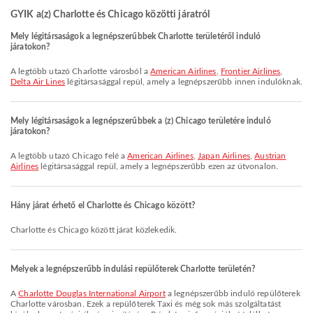
GYIK a(z) Charlotte és Chicago közötti járatról
Mely légitársaságok a legnépszerűbbek Charlotte területéről induló
járatokon?
A legtöbb utazó Charlotte városból a
American Airlines
,
Frontier Airlines
,
Delta Air Lines
légitársasággal repül, amely a legnépszerűbb innen indulóknak.
Mely légitársaságok a legnépszerűbbek a (z) Chicago területére induló
járatokon?
A legtöbb utazó Chicago felé a
American Airlines
,
Japan Airlines
,
Austrian
Airlines
légitársasággal repül, amely a legnépszerűbb ezen az útvonalon.
Hány járat érhető el Charlotte és Chicago között?
Charlotte és Chicago között járat közlekedik.
Melyek a legnépszerűbb indulási repülőterek Charlotte területén?
A
Charlotte Douglas International Airport
a legnépszerűbb induló repülőterek
Charlotte városban. Ezek a repülőterek Taxi és még sok más szolgáltatást