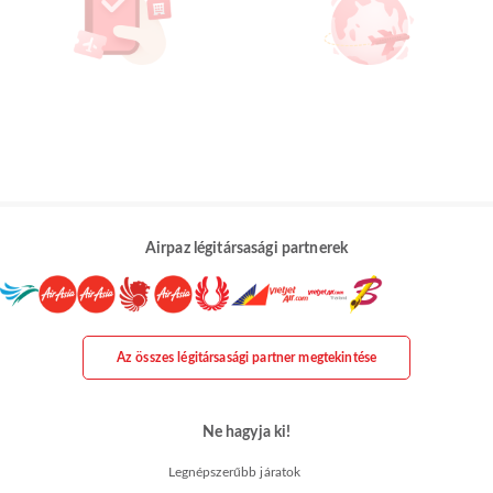
Airpaz légitársasági partnerek
Az összes légitársasági partner megtekintése
Ne hagyja ki!
Legnépszerűbb járatok