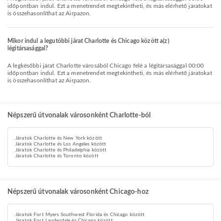
időpontban indul. Ezt a menetrendet megtekintheti, és más elérhető járatokat
is összehasonlíthat az Airpazon.
Mikor indul a legutóbbi járat Charlotte és Chicago között a(z)
légitársasággal?
A legkésőbbi járat Charlotte városából Chicago felé a légitársasággal 00:00
időpontban indul. Ezt a menetrendet megtekintheti, és más elérhető járatokat
is összehasonlíthat az Airpazon.
Népszerű útvonalak városonként Charlotte-ból
Járatok Charlotte és New York között
Járatok Charlotte és Los Angeles között
Járatok Charlotte és Philadelphia között
Járatok Charlotte és Toronto között
Népszerű útvonalak városonként Chicago-hoz
Járatok Fort Myers Southwest Florida és Chicago között
Járatok Fort Lauderdale és Chicago között