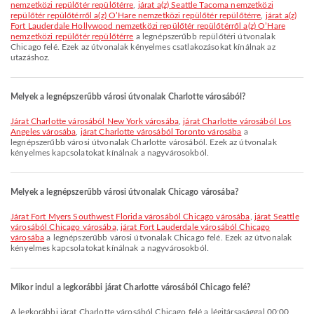
nemzetközi repülőtér repülőtérre
,
járat a(z) Seattle Tacoma nemzetközi
repülőtér repülőtérről a(z) O’Hare nemzetközi repülőtér repülőtérre
,
járat a(z)
Fort Lauderdale Hollywood nemzetközi repülőtér repülőtérről a(z) O’Hare
nemzetközi repülőtér repülőtérre
a legnépszerűbb repülőtéri útvonalak
Chicago felé. Ezek az útvonalak kényelmes csatlakozásokat kínálnak az
utazáshoz.
Melyek a legnépszerűbb városi útvonalak Charlotte városából?
járat Charlotte városából New York városába
,
járat Charlotte városából Los
Angeles városába
,
járat Charlotte városából Toronto városába
a
legnépszerűbb városi útvonalak Charlotte városából. Ezek az útvonalak
kényelmes kapcsolatokat kínálnak a nagyvárosokból.
Melyek a legnépszerűbb városi útvonalak Chicago városába?
járat Fort Myers Southwest Florida városából Chicago városába
,
járat Seattle
városából Chicago városába
,
járat Fort Lauderdale városából Chicago
városába
a legnépszerűbb városi útvonalak Chicago felé. Ezek az útvonalak
kényelmes kapcsolatokat kínálnak a nagyvárosokból.
Mikor indul a legkorábbi járat Charlotte városából Chicago felé?
A legkorábbi járat Charlotte városából Chicago felé a légitársasággal 00:00