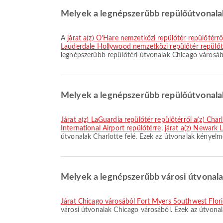
Melyek a legnépszerűbb repülőútvonala
A
járat a(z) O’Hare nemzetközi repülőtér repülőtérr
Lauderdale Hollywood nemzetközi repülőtér repülőt
legnépszerűbb repülőtéri útvonalak Chicago városáb
Melyek a legnépszerűbb repülőútvonala
járat a(z) LaGuardia repülőtér repülőtérről a(z) Cha
International Airport repülőtérre
,
járat a(z) Newark 
útvonalak Charlotte felé. Ezek az útvonalak kényelm
Melyek a legnépszerűbb városi útvonala
járat Chicago városából Fort Myers Southwest Flor
városi útvonalak Chicago városából. Ezek az útvona