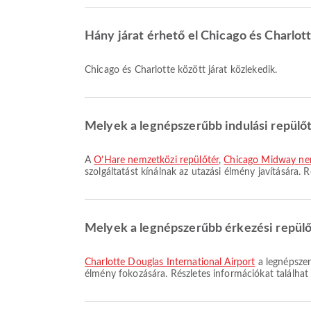
Hány járat érhető el Chicago és Charlot
Chicago és Charlotte között járat közlekedik.
Melyek a legnépszerűbb indulási repülő
A
O’Hare nemzetközi repülőtér
,
Chicago Midway nem
szolgáltatást kínálnak az utazási élmény javítására. 
Melyek a legnépszerűbb érkezési repülő
Charlotte Douglas International Airport
a legnépszer
élmény fokozására. Részletes információkat találhat 