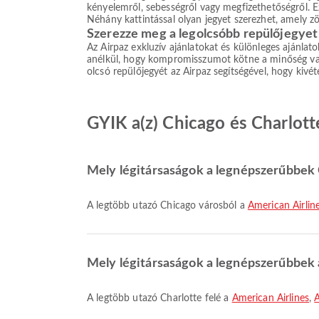
kényelemről, sebességről vagy megfizethetőségről. Ez
Néhány kattintással olyan jegyet szerezhet, amely z
Szerezze meg a legolcsóbb repülőjegyet 
Az Airpaz exkluzív ajánlatokat és különleges ajánlat
anélkül, hogy kompromisszumot kötne a minőség vagy 
olcsó repülőjegyét az Airpaz segítségével, hogy kivé
GYIK a(z) Chicago és Charlotte
Mely légitársaságok a legnépszerűbbek C
A legtöbb utazó Chicago városból a
American Airlin
Mely légitársaságok a legnépszerűbbek a
A legtöbb utazó Charlotte felé a
American Airlines
,