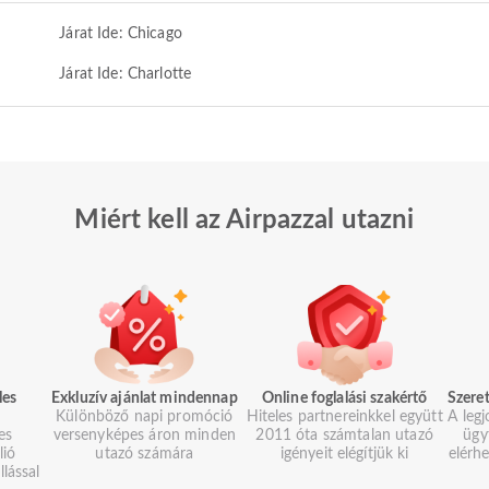
Járat Ide: Chicago
Járat Ide: Charlotte
Miért kell az Airpazzal utazni
les
Exkluzív ajánlat mindennap
Online foglalási szakértő
Szeret
Különböző napi promóció
Hiteles partnereinkkel együtt
A legj
es
versenyképes áron minden
2011 óta számtalan utazó
ügy
lió
utazó számára
igényeit elégítjük ki
elérh
llással