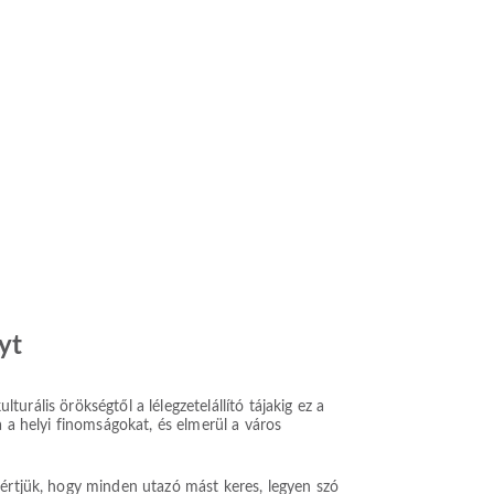
yt
turális örökségtől a lélegzetelállító tájakig ez a
a a helyi finomságokat, és elmerül a város
gértjük, hogy minden utazó mást keres, legyen szó