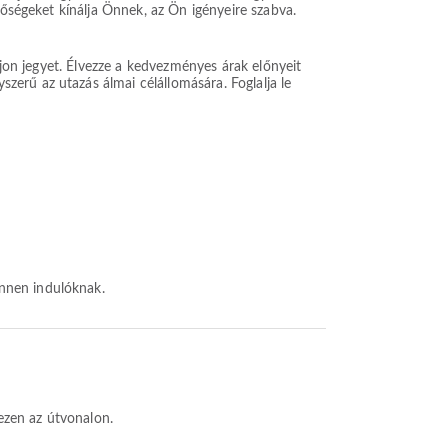
tőségeket kínálja Önnek, az Ön igényeire szabva.
ljon jegyet. Élvezze a kedvezményes árak előnyeit
erű az utazás álmai célállomására. Foglalja le
innen indulóknak.
ezen az útvonalon.