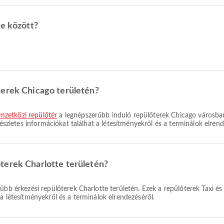
te között?
terek Chicago területén?
zetközi repülőtér
a legnépszerűbb induló repülőterek Chicago városban
Részletes információkat találhat a létesítményekről és a terminálok elrend
terek Charlotte területén?
űbb érkezési repülőterek Charlotte területén. Ezek a repülőterek Taxi és 
a létesítményekről és a terminálok elrendezéséről.