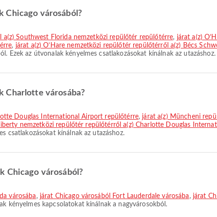
k Chicago városából?
ől a(z) Southwest Florida nemzetközi repülőtér repülőtérre
,
járat a(z) O’
érre
,
járat a(z) O’Hare nemzetközi repülőtér repülőtérről a(z) Bécs Schw
ól. Ezek az útvonalak kényelmes csatlakozásokat kínálnak az utazáshoz.
k Charlotte városába?
rlotte Douglas International Airport repülőtérre
,
járat a(z) Müncheni repü
Liberty nemzetközi repülőtér repülőtérről a(z) Charlotte Douglas Internat
es csatlakozásokat kínálnak az utazáshoz.
k Chicago városából?
ida városába
,
járat Chicago városából Fort Lauderdale városába
,
járat C
lak kényelmes kapcsolatokat kínálnak a nagyvárosokból.