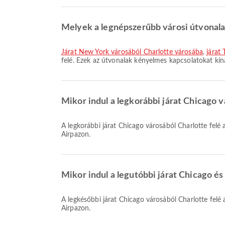
Melyek a legnépszerűbb városi útvonala
járat New York városából Charlotte városába
,
járat
felé. Ezek az útvonalak kényelmes kapcsolatokat kí
Mikor indul a legkorábbi járat Chicago v
A legkorábbi járat Chicago városából Charlotte felé a légitársasággal 00:00 időpontban indul. Ezt a menetrendet megtekintheti, és más elérhető járatokat is összehasonlíthat az
Airpazon.
Mikor indul a legutóbbi járat Chicago és 
A legkésőbbi járat Chicago városából Charlotte felé a légitársasággal 00:00 időpontban indul. Ezt a menetrendet megtekintheti, és más elérhető járatokat is összehasonlíthat az
Airpazon.