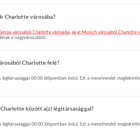
k Charlotte városába?
 Tampa városából Charlotte városába
,
járat Munich városából Charlotte 
nálnak a nagyvárosokból.
árosából Charlotte felé?
Charlotte között a(z) légitársasággal?