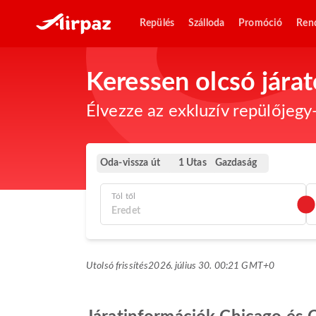
Repülés
Szálloda
Promóció
Ren
Keressen olcsó jára
Élvezze az exkluzív repülőjegy-
Oda-vissza út
Gazdaság
1 Utas
Tól től
Utolsó frissítés
2026. július 30. 00:21 GMT+0