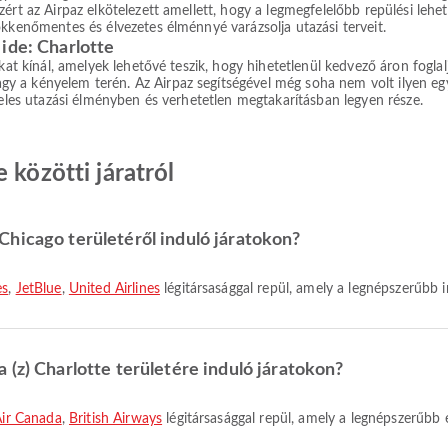
ért az Airpaz elkötelezett amellett, hogy a legmegfelelőbb repülési lehe
ökkenőmentes és élvezetes élménnyé varázsolja utazási terveit.
ide: Charlotte
okat kínál, amelyek lehetővé teszik, hogy hihetetlenül kedvező áron fogla
a kényelem terén. Az Airpaz segítségével még soha nem volt ilyen egysz
teles utazási élményben és verhetetlen megtakarításban legyen része.
 közötti járatról
hicago területéről induló járatokon?
es
,
JetBlue
,
United Airlines
légitársasággal repül, amely a legnépszerűbb 
 (z) Charlotte területére induló járatokon?
Air Canada
,
British Airways
légitársasággal repül, amely a legnépszerűbb 