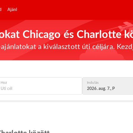
d
Ajánl
tokat Chicago és Charlotte k
ajánlatokat a kiválasztott úti céljára. Kez
Hoz
Indulás
2026. aug. 7., P