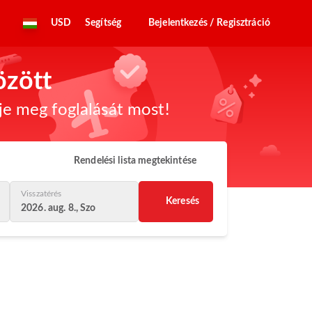
USD
Segítség
Bejelentkezés / Regisztráció
özött
dje meg foglalását most!
Rendelési lista megtekintése
Visszatérés
Keresés
2026. aug. 8., Szo