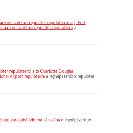
Hare nemzetközi repülőtér repülőtérről a(z) Fort
echati nemzetközi repülőtér repülőtérre
a
lőtér repülőtérről a(z) Charlotte Douglas
ional Airport repülőtérre
a legnépszerűbb repülőtéri
hicago városából Vienna városába
a legnépszerűbb