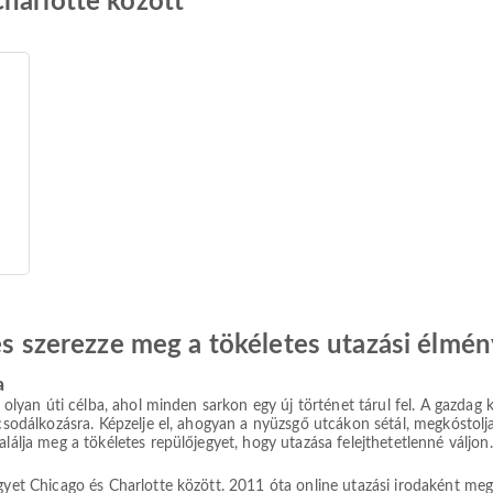
harlotte között
 és szerezze meg a tökéletes utazási élmén
a
 olyan úti célba, ahol minden sarkon egy új történet tárul fel. A gazdag kul
 csodálkozásra. Képzelje el, ahogyan a nyüzsgő utcákon sétál, megkóstolj
lálja meg a tökéletes repülőjegyet, hogy utazása felejthetetlenné váljon.
egyet Chicago és Charlotte között. 2011 óta online utazási irodaként me