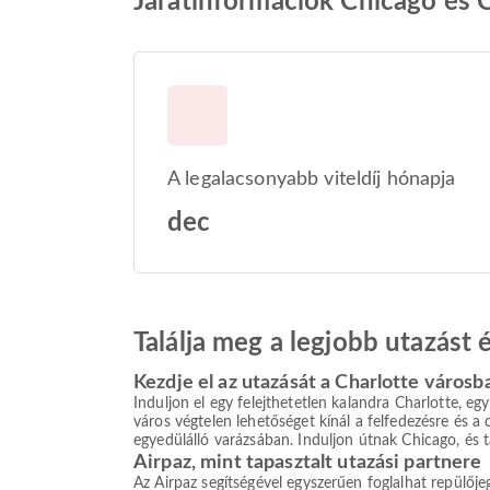
Járatinformációk Chicago és C
A legalacsonyabb viteldíj hónapja
dec
Találja meg a legjobb utazást
Kezdje el az utazását a Charlotte városb
Induljon el egy felejthetetlen kalandra Charlotte, egy
város végtelen lehetőséget kínál a felfedezésre és a
egyedülálló varázsában. Induljon útnak Chicago, és ta
Airpaz, mint tapasztalt utazási partnere
Az Airpaz segítségével egyszerűen foglalhat repülőj