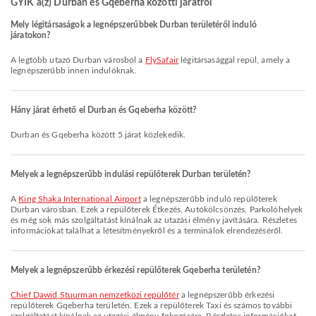
GYIK a(z) Durban és Gqeberha közötti járatról
Mely légitársaságok a legnépszerűbbek Durban területéről induló
járatokon?
A legtöbb utazó Durban városból a
FlySafair
légitársasággal repül, amely a
legnépszerűbb innen indulóknak.
Hány járat érhető el Durban és Gqeberha között?
Durban és Gqeberha között 5 járat közlekedik.
Melyek a legnépszerűbb indulási repülőterek Durban területén?
A
King Shaka International Airport
a legnépszerűbb induló repülőterek
Durban városban. Ezek a repülőterek Étkezés, Autókölcsönzés, Parkolóhelyek
és még sok más szolgáltatást kínálnak az utazási élmény javítására. Részletes
információkat találhat a létesítményekről és a terminálok elrendezéséről.
Melyek a legnépszerűbb érkezési repülőterek Gqeberha területén?
Chief Dawid Stuurman nemzetközi repülőtér
a legnépszerűbb érkezési
repülőterek Gqeberha területén. Ezek a repülőterek Taxi és számos további