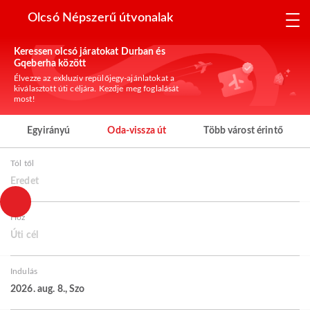
Olcsó Népszerű útvonalak
Keressen olcsó járatokat Durban és
Gqeberha között
Élvezze az exkluzív repülőjegy-ajánlatokat a
kiválasztott úti céljára. Kezdje meg foglalását
most!
Egyirányú
Oda-vissza út
Több várost érintő
Tól től
Eredet
Hoz
Úti cél
Indulás
2026. aug. 8., Szo