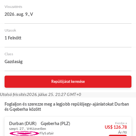
Visszatérés
2026. aug. 9., V
Utasok
1 Felnőtt
Class
Gazdaság
Repülőjárat keresése
Utolsó frissítés
2026. július 25. 21:27 GMT+0
Foglaljon és szerezze meg a legjobb repülőjegy-ajánlatokat Durban
és Gqeberha között
Durban (DUR)
Gqeberha (PLZ)
Kezdje a
US$ 126.78
szept. 27., V
Közvetlen
Ár/fő
FlySafair