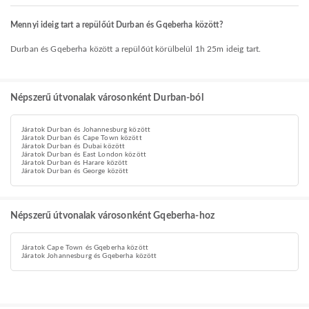
Mennyi ideig tart a repülőút Durban és Gqeberha között?
Durban és Gqeberha között a repülőút körülbelül 1h 25m ideig tart.
Népszerű útvonalak városonként Durban-ból
Járatok Durban és Johannesburg között
Járatok Durban és Cape Town között
Járatok Durban és Dubai között
Járatok Durban és East London között
Járatok Durban és Harare között
Járatok Durban és George között
Népszerű útvonalak városonként Gqeberha-hoz
Járatok Cape Town és Gqeberha között
Járatok Johannesburg és Gqeberha között