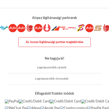
Airpaz légitársasági partnerek
Az összes légitársasági partner megtekintése
Ne hagyja ki!
Legnépszerűbb járatok
Legnépszerűbb útvonalak
Elfogadott fizetési módok