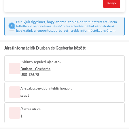
Könyv
Felhívjuk figyelmét, hogy az ezen az oldalon feltüntetett árak nem
feltétlenül naprakészek, és előzetes értesítés nélkül változhatnak.
Igyekszünk a legpontosabb és legfrissebb információkat nyújtani.
Járatinformációk Durban és Gqeberha között
Exkluzív repülési ajánlatok
Durban - Gqeberha
US$ 126.78
A legalacsonyabb viteldíj hónapja
szept
Összes úti cél
1