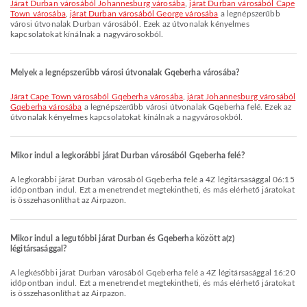
járat Durban városából Johannesburg városába
,
járat Durban városából Cape
Town városába
,
járat Durban városából George városába
a legnépszerűbb
városi útvonalak Durban városából. Ezek az útvonalak kényelmes
kapcsolatokat kínálnak a nagyvárosokból.
Melyek a legnépszerűbb városi útvonalak Gqeberha városába?
járat Cape Town városából Gqeberha városába
,
járat Johannesburg városából
Gqeberha városába
a legnépszerűbb városi útvonalak Gqeberha felé. Ezek az
útvonalak kényelmes kapcsolatokat kínálnak a nagyvárosokból.
Mikor indul a legkorábbi járat Durban városából Gqeberha felé?
A legkorábbi járat Durban városából Gqeberha felé a 4Z légitársasággal 06:15
időpontban indul. Ezt a menetrendet megtekintheti, és más elérhető járatokat
is összehasonlíthat az Airpazon.
Mikor indul a legutóbbi járat Durban és Gqeberha között a(z)
légitársasággal?
A legkésőbbi járat Durban városából Gqeberha felé a 4Z légitársasággal 16:20
időpontban indul. Ezt a menetrendet megtekintheti, és más elérhető járatokat
is összehasonlíthat az Airpazon.