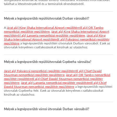
szolgáltatást kínálnak az utazási élmény fokozására. Részletes információkat
találhat a létesítményekről és a terminálok elrendezéséről.
Melyek a legnépszerűbb repülőútvonalak Durban városából?
A
járat a(z) King Shaka International Airport repülőtérről a(z) OR Tambo
nemzetközi repülőtér repülőtérre
,
járat a(z) King Shaka International Airport
repülőtérről a(z) Lanseria nemzetközi repülőtér repülőtérre
,
járat a(z) King
Shaka International Airport repülőtérről a(z) Fokvárosi nemzetközi repülőtér
repülőtérre
a legnépszerűbb repülőtéri útvonalak Durban városából. Ezek az
útvonalak kényelmes csatlakozásokat kínálnak az utazáshoz.
Melyek a legnépszerűbb repülőútvonalak Gqeberha városába?
járat a(z) Fokvárosi nemzetközi repülőtér repülőtérről a(z) Chief Dawid
Stuurman nemzetközi repülőtér repülőtérre
,
járat a(z) OR Tambo nemzetközi
repülőtér repülőtérről a(z) Chief Dawid Stuurman nemzetközi repülőtér
repülőtérre
,
járat a(z) Lanseria nemzetközi repülőtér repülőtérről a(z) Chief
Dawid Stuurman nemzetközi repülőtér repülőtérre
a legnépszerűbb repülőtéri
útvonalak Gqeberha felé. Ezek az útvonalak kényelmes csatlakozásokat
kínálnak az utazáshoz.
Melyek a legnépszerűbb városi útvonalak Durban városából?