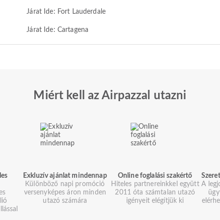
Járat Ide: Fort Lauderdale
Járat Ide: Cartagena
Miért kell az Airpazzal utazni
les
Exkluzív ajánlat mindennap
Online foglalási szakértő
Szeret
Különböző napi promóció
Hiteles partnereinkkel együtt
A legj
es
versenyképes áron minden
2011 óta számtalan utazó
ügy
lió
utazó számára
igényeit elégítjük ki
elérh
llással