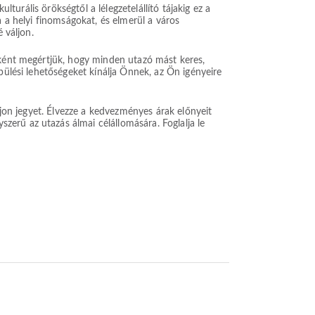
lturális örökségtől a lélegzetelállító tájakig ez a
a a helyi finomságokat, és elmerül a város
 váljon.
aként megértjük, hogy minden utazó mást keres,
pülési lehetőségeket kínálja Önnek, az Ön igényeire
ljon jegyet. Élvezze a kedvezményes árak előnyeit
erű az utazás álmai célállomására. Foglalja le