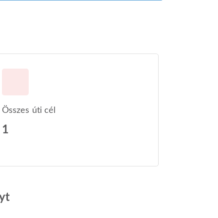
Összes úti cél
1
yt