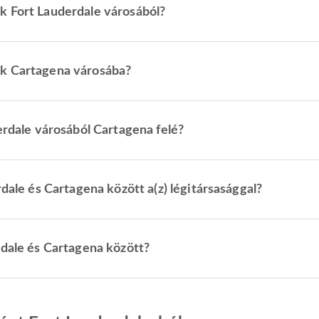
k Fort Lauderdale városából?
ak Cartagena városába?
erdale városából Cartagena felé?
rdale és Cartagena között a(z) légitársasággal?
rdale és Cartagena között?