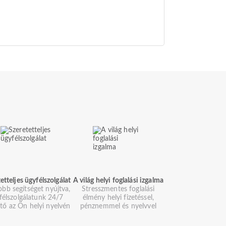
etteljes ügyfélszolgálat
A világ helyi foglalási izgalma
obb segítséget nyújtva,
Stresszmentes foglalási
félszolgálatunk 24/7
élmény helyi fizetéssel,
ető az Ön helyi nyelvén
pénznemmel és nyelvvel