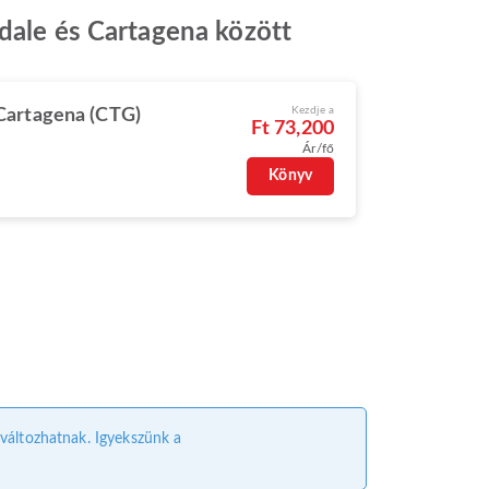
rdale és Cartagena között
Kezdje a
Cartagena (CTG)
Ft 73,200
Ár/fő
Könyv
l változhatnak. Igyekszünk a