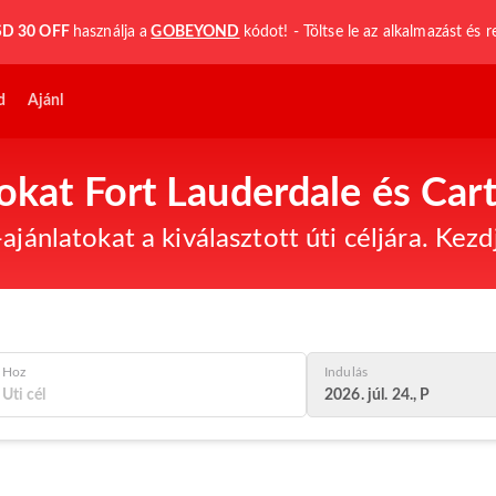
D 30 OFF
használja a
GOBEYOND
kódot! - Töltse le az alkalmazást és r
d
Ajánl
tokat Fort Lauderdale és Car
ajánlatokat a kiválasztott úti céljára. Kez
Hoz
Indulás
2026. júl. 24., P