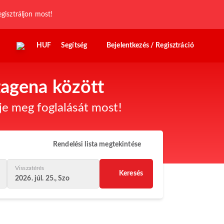
egisztráljon most!
HUF
Segítség
Bejelentkezés / Regisztráció
tagena között
dje meg foglalását most!
Rendelési lista megtekintése
Visszatérés
Keresés
2026. júl. 25., Szo