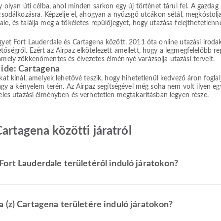
 olyan úti célba, ahol minden sarkon egy új történet tárul fel. A gazdag ku
 csodálkozásra. Képzelje el, ahogyan a nyüzsgő utcákon sétál, megkóstolj
e, és találja meg a tökéletes repülőjegyet, hogy utazása felejthetetlenné
egyet Fort Lauderdale és Cartagena között. 2011 óta online utazási irod
őségről. Ezért az Airpaz elkötelezett amellett, hogy a legmegfelelőbb re
 amely zökkenőmentes és élvezetes élménnyé varázsolja utazási terveit.
 ide: Cartagena
okat kínál, amelyek lehetővé teszik, hogy hihetetlenül kedvező áron fogla
a kényelem terén. Az Airpaz segítségével még soha nem volt ilyen egysz
teles utazási élményben és verhetetlen megtakarításban legyen része.
artagena közötti járatról
ort Lauderdale területéről induló járatokon?
 (z) Cartagena területére induló járatokon?