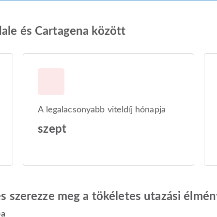
dale és Cartagena között
A legalacsonyabb viteldíj hónapja
szept
 és szerezze meg a tökéletes utazási élmén
ba