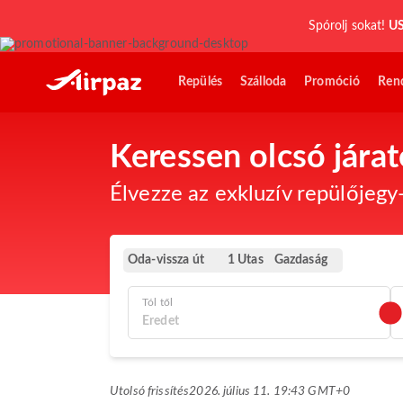
Spórolj sokat!
US
Repülés
Szálloda
Promóció
Ren
Keressen olcsó jára
Élvezze az exkluzív repülőjegy-
Oda-vissza út
Gazdaság
1 Utas
Tól től
Utolsó frissítés
2026. július 11. 19:43 GMT+0