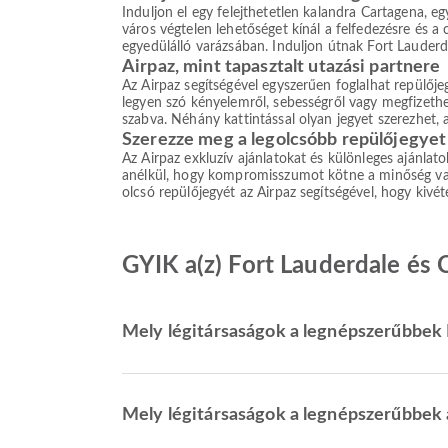
Induljon el egy felejthetetlen kalandra Cartagena, egy
város végtelen lehetőséget kínál a felfedezésre és a
egyedülálló varázsában. Induljon útnak Fort Lauderdal
Airpaz, mint tapasztalt utazási partnere
Az Airpaz segítségével egyszerűen foglalhat repülőj
legyen szó kényelemről, sebességről vagy megfizethet
szabva. Néhány kattintással olyan jegyet szerezhet,
Szerezze meg a legolcsóbb repülőjegyet
Az Airpaz exkluzív ajánlatokat és különleges ajánlat
anélkül, hogy kompromisszumot kötne a minőség vagy 
olcsó repülőjegyét az Airpaz segítségével, hogy kivé
GYIK a(z) Fort Lauderdale és C
Mely légitársaságok a legnépszerűbbek F
Mely légitársaságok a legnépszerűbbek a