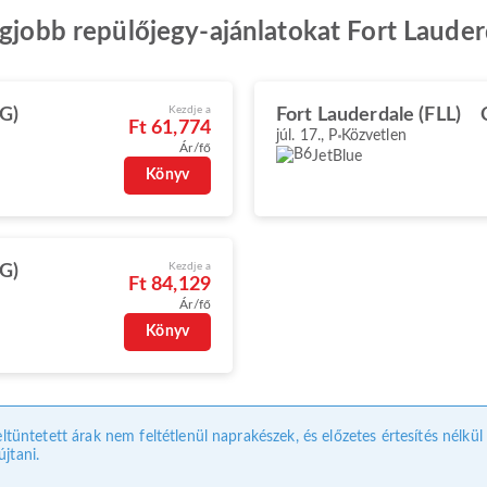
egjobb repülőjegy-ajánlatokat Fort Laude
Kezdje a
G)
Fort Lauderdale (FLL)
Ft 61,774
júl. 17., P
Közvetlen
Ár/fő
JetBlue
Könyv
Kezdje a
G)
Ft 84,129
Ár/fő
Könyv
eltüntetett árak nem feltétlenül naprakészek, és előzetes értesítés nélkü
jtani.