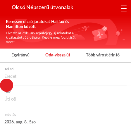
Olcsó Népszerű útvonalak
Keressen olcsó járatokat Halifax és
Hamilton között
Élvezze az exkluzív repülőjegy-ajánlatokat a
kiválasztott úti céljára. Kezdje meg foglalását
most!
Egyirányú
Oda-vissza út
Több várost érintő
Tól től
Eredet
Hoz
Úti cél
Indulás
2026. aug. 8., Szo