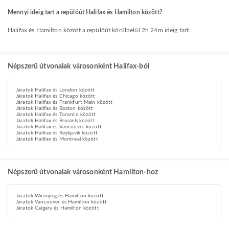
Mennyi ideig tart a repülőút Halifax és Hamilton között?
Halifax és Hamilton között a repülőút körülbelül 2h 24m ideig tart.
Népszerű útvonalak városonként Halifax-ból
Járatok Halifax és London között
Járatok Halifax és Chicago között
Járatok Halifax és Frankfurt Main között
Járatok Halifax és Boston között
Járatok Halifax és Toronto között
Járatok Halifax és Brussels között
Járatok Halifax és Vancouver között
Járatok Halifax és Reykjavik között
Járatok Halifax és Montreal között
Népszerű útvonalak városonként Hamilton-hoz
Járatok Winnipeg és Hamilton között
Járatok Vancouver és Hamilton között
Járatok Calgary és Hamilton között