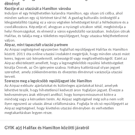
élményt
Kezdje el az utazását a Hamilton városba
Induljon el egy felejthetetlen kalandra Hamilton, egy olyan úti célba, ahol
minden sarkon egy új történet tárul fel. A gazdag kulturális örökségtől a
lélegzetelállító tájakig ez a város végtelen lehetőséget kínál a felfedezésre és a
csodálkozásra. Képzelje el, ahogyan a nyüzsgő utcákon sétál, megkóstolja a
helyi finomságokat, és elmerül a város egyedülálló varázsában. Induljon útnak
Halifax, és találja meg a tökéletes repülőjegyet, hogy utazása felejthetetlenné
váljon.
Airpaz, mint tapasztalt utazási partnere
Az Airpaz segítségével egyszerűen foglalhat repülőjegyet Halifax és Hamilton
között. 2011 óta online utazási irodaként megértjük, hogy minden utazó mást
keres, legyen szó kényelemről, sebességről vagy megfizethetőségről. Ezért az
Airpaz elkötelezett amellett, hogy a legmegfelelőbb repülési lehetőségeket
kínálja Önnek, az Ön igényeire szabva. Néhány kattintással olyan jegyet
szerezhet, amely zökkenőmentes és élvezetes élménnyé varázsolja utazási
terveit.
Szerezze meg a legolcsóbb repülőjegyet ide: Hamilton
Az Airpaz exkluzív ajánlatokat és különleges ajánlatokat kínál, amelyek
lehetővé teszik, hogy hihetetlenül kedvező áron foglaljon jegyet. Élvezze a
kedvezményes árak előnyeit anélkül, hogy kompromisszumot kötne a
minőség vagy a kényelem terén. Az Airpaz segítségével még soha nem volt
ilyen egyszerű az utazás álmai célállomására. Foglalja le olcsó repülőjegyét az
Airpaz segítségével, hogy kivételes utazási élményben és verhetetlen
megtakarításban legyen része.
GYIK a(z) Halifax és Hamilton közötti járatról