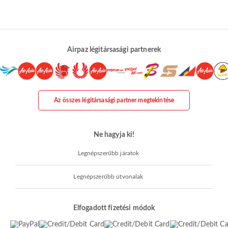
Airpaz légitársasági partnerek
Az összes légitársasági partner megtekintése
Ne hagyja ki!
Legnépszerűbb járatok
Legnépszerűbb útvonalak
Elfogadott fizetési módok