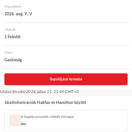
Visszatérés
2026. aug. 9., V
Utasok
1 Felnőtt
Class
Gazdaság
Repülőjárat keresése
Utolsó frissítés
2026. július 11. 21:44 GMT+0
Járatinformációk Halifax és Hamilton között
A legalacsonyabb viteldíj hónapja
dec