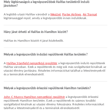
Mely légitársaságok a legnépszerűbbek Halifax területéről induló
járatokon?
A legtöbb utazó Halifax városból a
WestJet
,
Porter Airlines
,
Air Transat
légitársasággal repül, amely a legnépszerűbb innen indulóknak.
Hány járat érhető el Halifax és Hamilton között?
Halifax és Hamilton között 4 járat közlekedik.
Melyek a legnépszerűbb indulási repülőterek Halifax területén?
A
Halifax Stanfield nemzetközi repülőtér
a legnépszerűbb induló repülőterek
Halifax városban. Ezek a repülőterek és még sok más szolgáltatást kínálnak az
utazási élmény javítására. Részletes információkat találhat a létesítményekről
és a terminálok elrendezéséről.
Melyek a legnépszerűbb érkezési repülőterek Hamilton területén?
John C Munro Hamilton nemzetközi repülőtér
a legnépszerűbb érkezési
repülőterek Hamilton területén. Ezek a repülőterek és számos további
szolgáltatást kínálnak az utazási élmény fokozására. Részletes információkat
találhat a létesítményekről és a terminálok elrendezéséről.