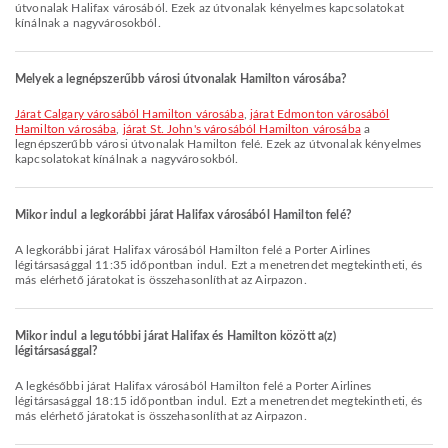
útvonalak Halifax városából. Ezek az útvonalak kényelmes kapcsolatokat
kínálnak a nagyvárosokból.
Melyek a legnépszerűbb városi útvonalak Hamilton városába?
járat Calgary városából Hamilton városába
,
járat Edmonton városából
Hamilton városába
,
járat St. John's városából Hamilton városába
a
legnépszerűbb városi útvonalak Hamilton felé. Ezek az útvonalak kényelmes
kapcsolatokat kínálnak a nagyvárosokból.
Mikor indul a legkorábbi járat Halifax városából Hamilton felé?
A legkorábbi járat Halifax városából Hamilton felé a Porter Airlines
légitársasággal 11:35 időpontban indul. Ezt a menetrendet megtekintheti, és
más elérhető járatokat is összehasonlíthat az Airpazon.
Mikor indul a legutóbbi járat Halifax és Hamilton között a(z)
légitársasággal?
A legkésőbbi járat Halifax városából Hamilton felé a Porter Airlines
légitársasággal 18:15 időpontban indul. Ezt a menetrendet megtekintheti, és
más elérhető járatokat is összehasonlíthat az Airpazon.