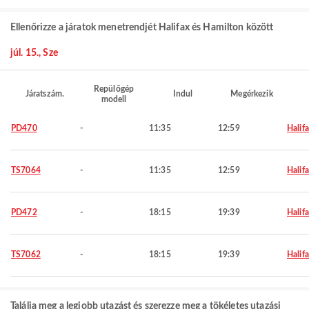
Ellenőrizze a járatok menetrendjét Halifax és Hamilton között
júl. 15., Sze
Repülőgép
Járatszám.
Indul
Megérkezik
modell
PD470
-
11:35
12:59
Halif
TS7064
-
11:35
12:59
Halif
PD472
-
18:15
19:39
Halif
TS7062
-
18:15
19:39
Halif
Találja meg a legjobb utazást és szerezze meg a tökéletes utazási