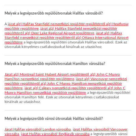
Melyek a legnépszerűbb repülőútvonalak Halifax városából?
A
járat a(z) Halifax Stanfield nemzetközi repülőtér repülőtérről a(z) Heathrow
repülőtér repülőtérre
,
járat a(z) Halifax Stanfield nemzetközi repülőtér
repülőtérről a(z) Deer Lake Regional Airport repülőtérre
,
járat a(z) Halifax
Stanfield nemzetközi repülőtér repülőtérről a(z) Ottawa International Airport
repülőtérre
a legnépszerűbb repülőtéri útvonalak Halifax városából. Ezek az
útvonalak kényelmes csatlakozásokat kínálnak az utazáshoz.
Melyek a legnépszerűbb repülőútvonalak Hamilton városába?
járat a(z) Montreal Saint Hubert Airport repülőtérről a(z) John C Munro
Hamilton nemzetközi repülőtér repülőtérre
,
járat a(z) Vancouver nemzetközi
repülőtér repülőtérről a(z) John C Munro Hamilton nemzetközi repülőtér
repülőtérre
,
járat a(z) Calgary nemzetközi repülőtér repülőtérről a(z) John C
Munro Hamilton nemzetközi repülőtér repülőtérre
a legnépszerűbb repülőtéri
útvonalak Hamilton felé. Ezek az útvonalak kényelmes csatlakozásokat
kínálnak az utazáshoz.
Melyek a legnépszerűbb városi útvonalak Halifax városából?
járat Halifax városából London városába
,
járat Halifax városából Vancouver
városába
,
járat Halifax városából Reykjavik városába
a legnépszerűbb városi