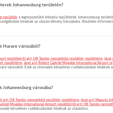
őterek Johannesburg területén?
i repülőtér
a legnépszerűbb érkezési repülőterek Johannesburg területé
 szolgáltatást kínálnak az utazási élmény fokozására. Részletes informáci
k Harare városából?
rport repülőtérről a(z) OR Tambo nemzetközi repülőtér repülőtérre
,
járat
rt repülőtérre
,
járat a(z) Robert Gabriel Mugabe International Airport r
rare városából. Ezek az útvonalak kényelmes csatlakozásokat kínálnak a
k Johannesburg városába?
ről a(z) OR Tambo nemzetközi repülőtér repülőtérre
,
járat a(z) Maputo In
 Gabriel Mugabe International Airport repülőtérről a(z) OR Tambo nemzet
onalak kényelmes csatlakozásokat kínálnak az utazáshoz.