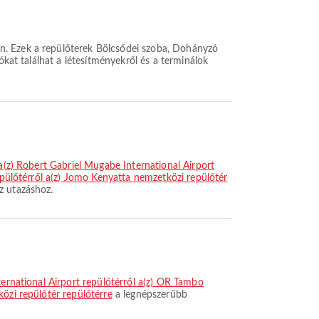
n. Ezek a repülőterek Bölcsődei szoba, Dohányzó
ókat találhat a létesítményekről és a terminálok
 a(z) Robert Gabriel Mugabe International Airport
epülőtérről a(z) Jomo Kenyatta nemzetközi repülőtér
z utazáshoz.
ternational Airport repülőtérről a(z) OR Tambo
közi repülőtér repülőtérre
a legnépszerűbb