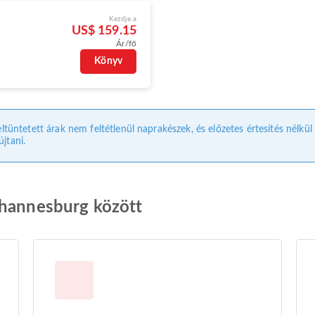
Kezdje a
US$ 159.15
Ár/fő
Könyv
eltüntetett árak nem feltétlenül naprakészek, és előzetes értesítés nélkü
jtani.
ohannesburg között