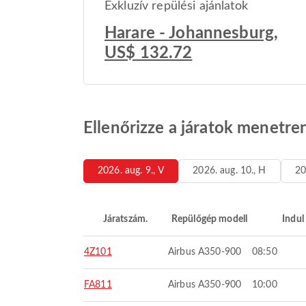
Exkluzív repülési ajánlatok
Harare - Johannesburg,
US$ 132.72
Ellenőrizze a járatok menetre
2026. aug. 9., V
2026. aug. 10., H
20
Járatszám.
Repülőgép modell
Indul
4Z101
Airbus A350-900
08:50
FA811
Airbus A350-900
10:00