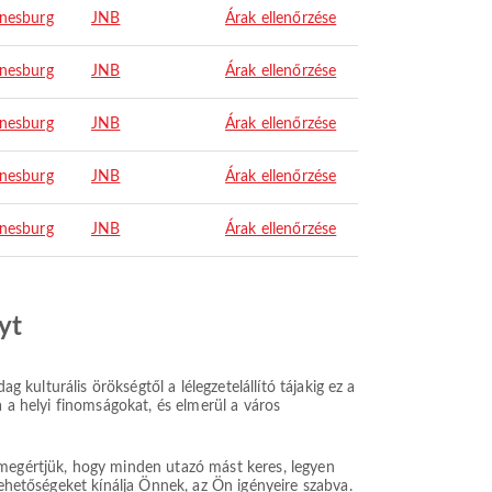
nesburg
JNB
Árak ellenőrzése
nesburg
JNB
Árak ellenőrzése
nesburg
JNB
Árak ellenőrzése
nesburg
JNB
Árak ellenőrzése
nesburg
JNB
Árak ellenőrzése
yt
 kulturális örökségtől a lélegzetelállító tájakig ez a
a a helyi finomságokat, és elmerül a város
 megértjük, hogy minden utazó mást keres, legyen
lehetőségeket kínálja Önnek, az Ön igényeire szabva.