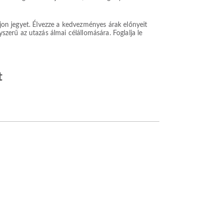
ljon jegyet. Élvezze a kedvezményes árak előnyeit
erű az utazás álmai célállomására. Foglalja le
t