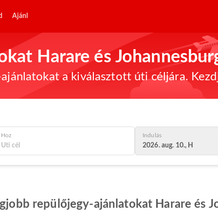
d
Ajánl
tokat Harare és Johannesbur
ajánlatokat a kiválasztott úti céljára. Kez
Hoz
Indulás
2026. aug. 10., H
egjobb repülőjegy-ajánlatokat Harare és 