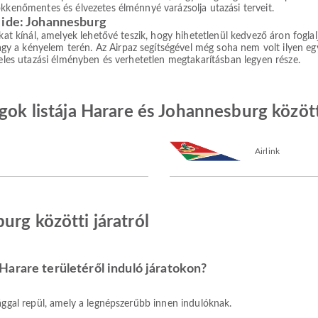
ökkenőmentes és élvezetes élménnyé varázsolja utazási terveit.
 ide: Johannesburg
okat kínál, amelyek lehetővé teszik, hogy hihetetlenül kedvező áron fogla
a kényelem terén. Az Airpaz segítségével még soha nem volt ilyen egysz
teles utazási élményben és verhetetlen megtakarításban legyen része.
ágok listája Harare és Johannesburg közöt
Airlink
urg közötti járatról
arare területéről induló járatokon?
ággal repül, amely a legnépszerűbb innen indulóknak.