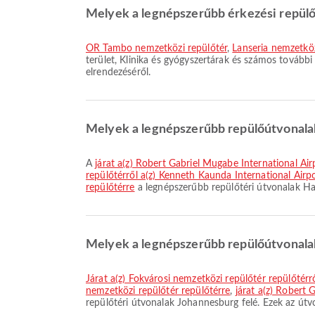
Melyek a legnépszerűbb érkezési repül
OR Tambo nemzetközi repülőtér
,
Lanseria nemzetköz
terület, Klinika és gyógyszertárak és számos további
elrendezéséről.
Melyek a legnépszerűbb repülőútvonala
A
járat a(z) Robert Gabriel Mugabe International Ai
repülőtérről a(z) Kenneth Kaunda International Airpo
repülőtérre
a legnépszerűbb repülőtéri útvonalak Ha
Melyek a legnépszerűbb repülőútvonala
járat a(z) Fokvárosi nemzetközi repülőtér repülőtér
nemzetközi repülőtér repülőtérre
,
járat a(z) Robert
repülőtéri útvonalak Johannesburg felé. Ezek az útv