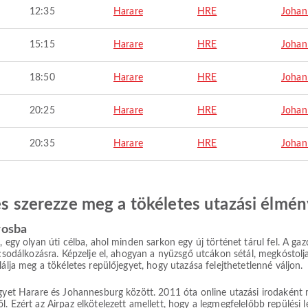
12:35
Harare
HRE
Johan
15:15
Harare
HRE
Johan
18:50
Harare
HRE
Johan
20:25
Harare
HRE
Johan
20:35
Harare
HRE
Johan
 és szerezze meg a tökéletes utazási élmén
rosba
egy olyan úti célba, ahol minden sarkon egy új történet tárul fel. A gazdag
 csodálkozásra. Képzelje el, ahogyan a nyüzsgő utcákon sétál, megkóstolj
álja meg a tökéletes repülőjegyet, hogy utazása felejthetetlenné váljon.
egyet Harare és Johannesburg között. 2011 óta online utazási irodaként
. Ezért az Airpaz elkötelezett amellett, hogy a legmegfelelőbb repülési 