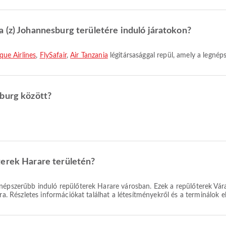
 (z) Johannesburg területére induló járatokon?
e Airlines
,
FlySafair
,
Air Tanzania
légitársasággal repül, amely a legné
sburg között?
terek Harare területén?
népszerűbb induló repülőterek Harare városban. Ezek a repülőterek Vára
ra. Részletes információkat találhat a létesítményekről és a terminálok e