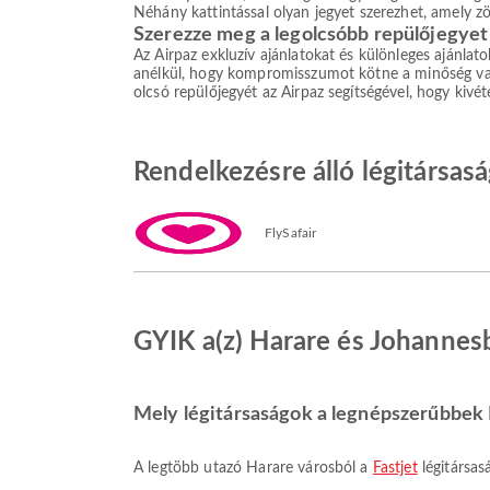
Néhány kattintással olyan jegyet szerezhet, amely z
Szerezze meg a legolcsóbb repülőjegyet
Az Airpaz exkluzív ajánlatokat és különleges ajánlat
anélkül, hogy kompromisszumot kötne a minőség vagy 
olcsó repülőjegyét az Airpaz segítségével, hogy kivé
Rendelkezésre álló légitársas
FlySafair
GYIK a(z) Harare és Johannesb
Mely légitársaságok a legnépszerűbbek H
A legtöbb utazó Harare városból a
Fastjet
légitársas