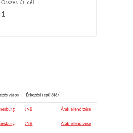
Összes úti cél
1
ezés város
Érkezési repülőtér
nesburg
JNB
Árak ellenőrzése
nesburg
JNB
Árak ellenőrzése