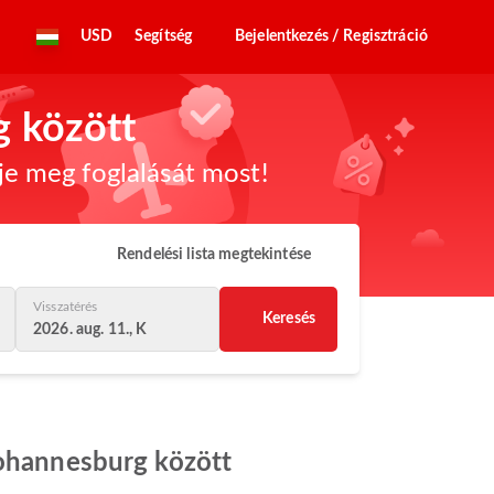
USD
Segítség
Bejelentkezés / Regisztráció
g között
dje meg foglalását most!
Rendelési lista megtekintése
Visszatérés
Keresés
2026. aug. 11., K
Johannesburg között