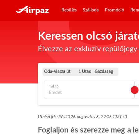
Repülés
Szálloda
Promóció
Ren
Keressen olcsó jára
Élvezze az exkluzív repülőjegy-
Oda-vissza út
Gazdaság
1 Utas
Tól től
Utolsó frissítés
2026. augusztus 8. 22:06 GMT+0
Foglaljon és szerezze meg a l