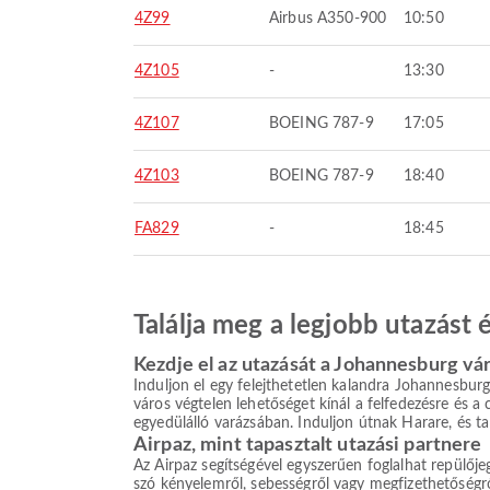
4Z99
Airbus A350-900
10:50
4Z105
-
13:30
4Z107
BOEING 787-9
17:05
4Z103
BOEING 787-9
18:40
FA829
-
18:45
Találja meg a legjobb utazást
Kezdje el az utazását a Johannesburg vá
Induljon el egy felejthetetlen kalandra Johannesburg, 
város végtelen lehetőséget kínál a felfedezésre és a
egyedülálló varázsában. Induljon útnak Harare, és tal
Airpaz, mint tapasztalt utazási partnere
Az Airpaz segítségével egyszerűen foglalhat repülőj
szó kényelemről, sebességről vagy megfizethetőségről