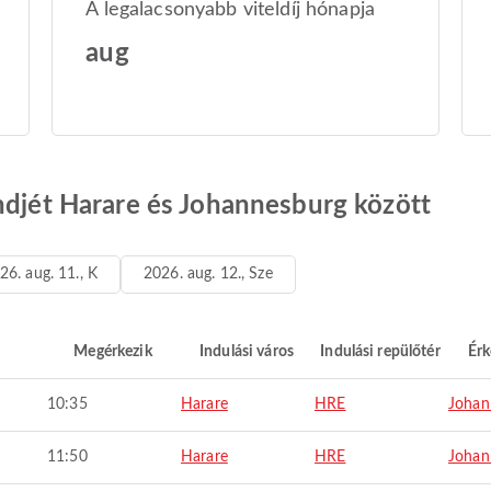
A legalacsonyabb viteldíj hónapja
aug
ndjét Harare és Johannesburg között
26. aug. 11., K
2026. aug. 12., Sze
Megérkezik
Indulási város
Indulási repülőtér
Érk
10:35
Harare
HRE
Johan
11:50
Harare
HRE
Johan