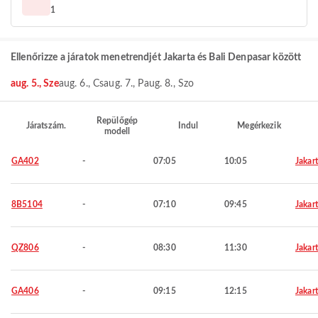
1
Ellenőrizze a járatok menetrendjét Jakarta és Bali Denpasar között
aug. 5., Sze
aug. 6., Cs
aug. 7., P
aug. 8., Szo
Repülőgép
Járatszám.
Indul
Megérkezik
modell
GA402
-
07:05
10:05
Jakar
8B5104
-
07:10
09:45
Jakar
QZ806
-
08:30
11:30
Jakar
GA406
-
09:15
12:15
Jakar