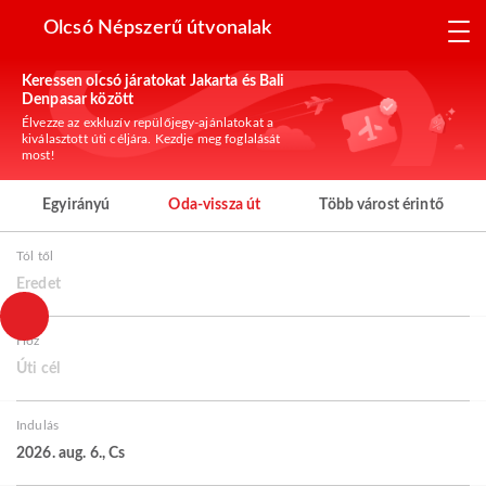
Olcsó Népszerű útvonalak
Keressen olcsó járatokat Jakarta és Bali
Denpasar között
Élvezze az exkluzív repülőjegy-ajánlatokat a
kiválasztott úti céljára. Kezdje meg foglalását
most!
Egyirányú
Oda-vissza út
Több várost érintő
Tól től
Eredet
Hoz
Úti cél
Indulás
2026. aug. 6., Cs