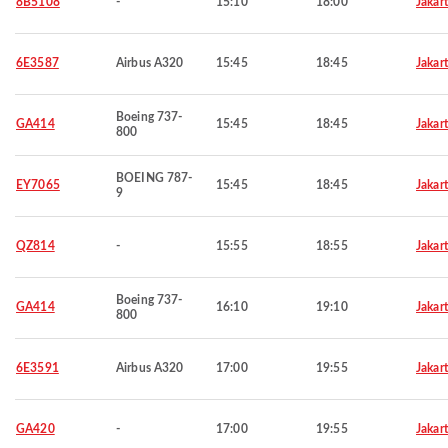
8B5108
-
15:10
18:00
Jakar
6E3587
Airbus A320
15:45
18:45
Jakar
Boeing 737-
GA414
15:45
18:45
Jakar
800
BOEING 787-
EY7065
15:45
18:45
Jakar
9
QZ814
-
15:55
18:55
Jakar
Boeing 737-
GA414
16:10
19:10
Jakar
800
6E3591
Airbus A320
17:00
19:55
Jakar
GA420
-
17:00
19:55
Jakar