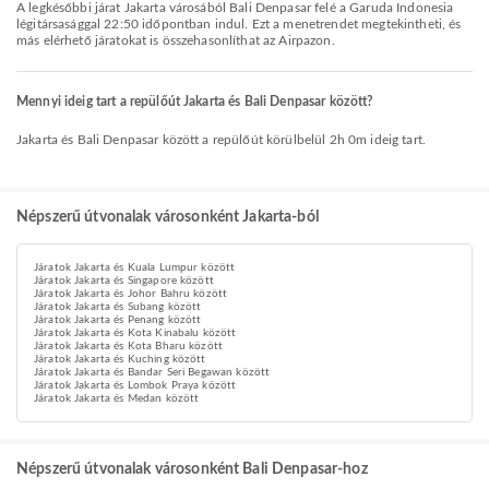
A legkésőbbi járat Jakarta városából Bali Denpasar felé a Garuda Indonesia
légitársasággal 22:50 időpontban indul. Ezt a menetrendet megtekintheti, és
más elérhető járatokat is összehasonlíthat az Airpazon.
Mennyi ideig tart a repülőút Jakarta és Bali Denpasar között?
Jakarta és Bali Denpasar között a repülőút körülbelül 2h 0m ideig tart.
Népszerű útvonalak városonként Jakarta-ból
Járatok Jakarta és Kuala Lumpur között
Járatok Jakarta és Singapore között
Járatok Jakarta és Johor Bahru között
Járatok Jakarta és Subang között
Járatok Jakarta és Penang között
Járatok Jakarta és Kota Kinabalu között
Járatok Jakarta és Kota Bharu között
Járatok Jakarta és Kuching között
Járatok Jakarta és Bandar Seri Begawan között
Járatok Jakarta és Lombok Praya között
Járatok Jakarta és Medan között
Népszerű útvonalak városonként Bali Denpasar-hoz