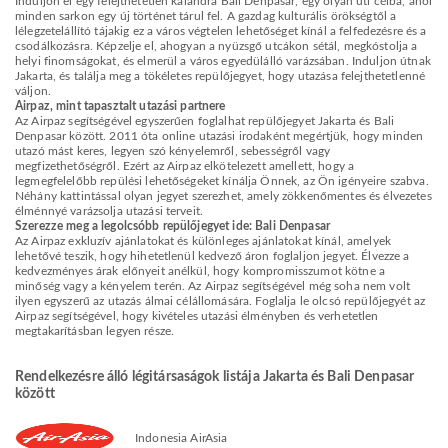
Induljon el egy felejthetetlen kalandra Bali Denpasar, egy olyan úti célba, ahol
minden sarkon egy új történet tárul fel. A gazdag kulturális örökségtől a
lélegzetelállító tájakig ez a város végtelen lehetőséget kínál a felfedezésre és a
csodálkozásra. Képzelje el, ahogyan a nyüzsgő utcákon sétál, megkóstolja a
helyi finomságokat, és elmerül a város egyedülálló varázsában. Induljon útnak
Jakarta, és találja meg a tökéletes repülőjegyet, hogy utazása felejthetetlenné
váljon.
Airpaz, mint tapasztalt utazási partnere
Az Airpaz segítségével egyszerűen foglalhat repülőjegyet Jakarta és Bali
Denpasar között. 2011 óta online utazási irodaként megértjük, hogy minden
utazó mást keres, legyen szó kényelemről, sebességről vagy
megfizethetőségről. Ezért az Airpaz elkötelezett amellett, hogy a
legmegfelelőbb repülési lehetőségeket kínálja Önnek, az Ön igényeire szabva.
Néhány kattintással olyan jegyet szerezhet, amely zökkenőmentes és élvezetes
élménnyé varázsolja utazási terveit.
Szerezze meg a legolcsóbb repülőjegyet ide: Bali Denpasar
Az Airpaz exkluzív ajánlatokat és különleges ajánlatokat kínál, amelyek
lehetővé teszik, hogy hihetetlenül kedvező áron foglaljon jegyet. Élvezze a
kedvezményes árak előnyeit anélkül, hogy kompromisszumot kötne a
minőség vagy a kényelem terén. Az Airpaz segítségével még soha nem volt
ilyen egyszerű az utazás álmai célállomására. Foglalja le olcsó repülőjegyét az
Airpaz segítségével, hogy kivételes utazási élményben és verhetetlen
megtakarításban legyen része.
Rendelkezésre álló légitársaságok listája Jakarta és Bali Denpasar
között
Indonesia AirAsia