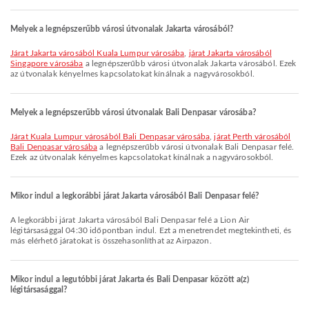
Melyek a legnépszerűbb városi útvonalak Jakarta városából?
járat Jakarta városából Kuala Lumpur városába
,
járat Jakarta városából
Singapore városába
a legnépszerűbb városi útvonalak Jakarta városából. Ezek
az útvonalak kényelmes kapcsolatokat kínálnak a nagyvárosokból.
Melyek a legnépszerűbb városi útvonalak Bali Denpasar városába?
járat Kuala Lumpur városából Bali Denpasar városába
,
járat Perth városából
Bali Denpasar városába
a legnépszerűbb városi útvonalak Bali Denpasar felé.
Ezek az útvonalak kényelmes kapcsolatokat kínálnak a nagyvárosokból.
Mikor indul a legkorábbi járat Jakarta városából Bali Denpasar felé?
A legkorábbi járat Jakarta városából Bali Denpasar felé a Lion Air
légitársasággal 04:30 időpontban indul. Ezt a menetrendet megtekintheti, és
más elérhető járatokat is összehasonlíthat az Airpazon.
Mikor indul a legutóbbi járat Jakarta és Bali Denpasar között a(z)
légitársasággal?