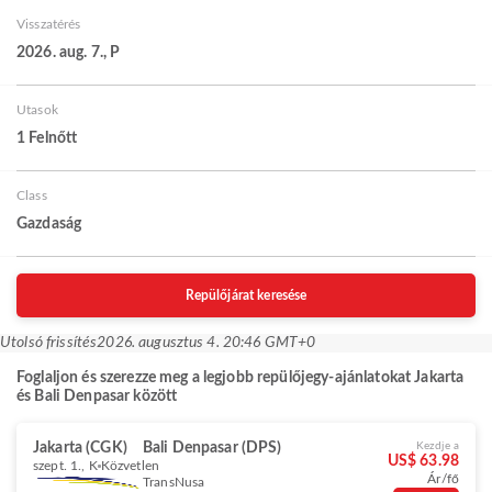
Visszatérés
2026. aug. 7., P
Utasok
1 Felnőtt
Class
Gazdaság
Repülőjárat keresése
Utolsó frissítés
2026. augusztus 4. 20:46 GMT+0
Foglaljon és szerezze meg a legjobb repülőjegy-ajánlatokat Jakarta
és Bali Denpasar között
Jakarta (CGK)
Bali Denpasar (DPS)
Kezdje a
US$ 63.98
szept. 1., K
Közvetlen
Ár/fő
TransNusa