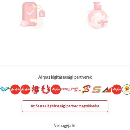
Airpaz légitársasági partnerek
Az összes légitársasági partner megtekintése
Ne hagyja ki!