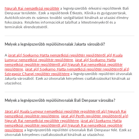
Ngurah Rai nemzetközi repülőtér
a legnépszerűbb érkezési repülőterek Bali
Denpasar területén. Ezek a repülőterek Étkezés, Klinika és gyógyszertárak,
Autókölcsönzés és számos további szolgáltatást kínálnak az utazási élmény
fokozására. Részletes információkat találhat a létesítményekről és a
terminálok elrendezéséről.
Melyek a legnépszerűbb repülőútvonalak Jakarta városából?
A
járat a(z) Soekarno Hatta nemzetközi repülőtér repülőtérről a(z) Kuala
Lumpur nemzetközi repülőtér repülőtérre
,
járat a(z) Soekarno Hatta
nemzetközi repülőtér repülőtérről a(z) Ngurah Rai nemzetközi repülőtér
repülőtérre
,
járat a(z) Soekarno Hatta nemzetközi repülőtér repülőtérről a(z)
Szingapúr Changi repülőtér repülőtérre
a legnépszerűbb repülőtéri útvonalak
Jakarta városából. Ezek az útvonalak kényelmes csatlakozásokat kínálnak az
utazáshoz.
Melyek a legnépszerűbb repülőútvonalak Bali Denpasar városába?
járat a(z) Kuala Lumpur nemzetközi repülőtér repülőtérről a(z) Ngurah Rai
nemzetközi repülőtér repülőtérre
,
járat a(z) Perth repülőtér repülőtérről a(z)
Ngurah Rai nemzetközi repülőtér repülőtérre
,
járat a(z) Soekarno Hatta
nemzetközi repülőtér repülőtérről a(z) Ngurah Rai nemzetközi repülőtér
repülőtérre
a legnépszerűbb repülőtéri útvonalak Bali Denpasar felé. Ezek az
útvonalak kényelmes csatlakozásokat kínálnak az utazáshoz.