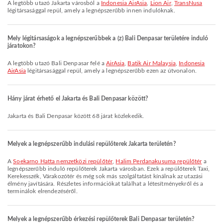
A legtöbb utazó Jakarta városból a
Indonesia AirAsia
,
Lion Air
,
TransNusa
légitársasággal repül, amely a legnépszerűbb innen indulóknak.
Mely légitársaságok a legnépszerűbbek a (z) Bali Denpasar területére induló
járatokon?
A legtöbb utazó Bali Denpasar felé a
AirAsia
,
Batik Air Malaysia
,
Indonesia
AirAsia
légitársasággal repül, amely a legnépszerűbb ezen az útvonalon.
Hány járat érhető el Jakarta és Bali Denpasar között?
Jakarta és Bali Denpasar között 68 járat közlekedik.
Melyek a legnépszerűbb indulási repülőterek Jakarta területén?
A
Soekarno Hatta nemzetközi repülőtér
,
Halim Perdanakusuma repülőtér
a
legnépszerűbb induló repülőterek Jakarta városban. Ezek a repülőterek Taxi,
Kerekesszék, Várakozótér és még sok más szolgáltatást kínálnak az utazási
élmény javítására. Részletes információkat találhat a létesítményekről és a
terminálok elrendezéséről.
Melyek a legnépszerűbb érkezési repülőterek Bali Denpasar területén?