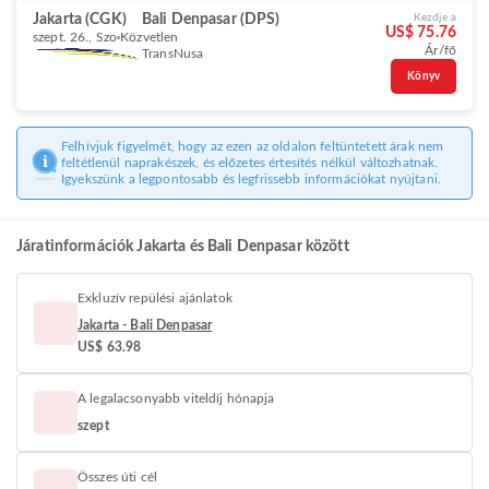
Jakarta (CGK)
Bali Denpasar (DPS)
Kezdje a
US$ 75.76
szept. 26., Szo
Közvetlen
Ár/fő
TransNusa
Könyv
Felhívjuk figyelmét, hogy az ezen az oldalon feltüntetett árak nem
feltétlenül naprakészek, és előzetes értesítés nélkül változhatnak.
Igyekszünk a legpontosabb és legfrissebb információkat nyújtani.
Járatinformációk Jakarta és Bali Denpasar között
Exkluzív repülési ajánlatok
Jakarta - Bali Denpasar
US$ 63.98
A legalacsonyabb viteldíj hónapja
szept
Összes úti cél