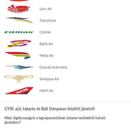
Lion Air
TransNusa
Citilink
Batik Air
Pelita Air
Garuda Indonesia
Sriwijaya Air
NAM Air
GYIK a(z) Jakarta és Bali Denpasar közötti járatról
Mely légitársaságok a legnépszerűbbek Jakarta területéről induló
járatokon?