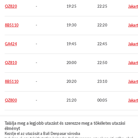
QZ820
-
19:25
22:25
Jakar
8B5110
-
19:30
22:20
Jakar
GA424
-
19:45
22:45
Jakar
QZ810
-
20:00
22:50
Jakar
8B5110
-
20:20
23:10
Jakar
QZ800
-
21:20
00:05
Jakar
Találja meg a legjobb utazást és szerezze meg a tökéletes utazási
élményt
Kezdje el az utazását a Bali Denpasar városba