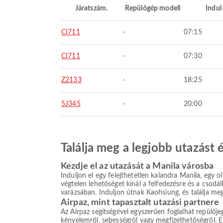
Járatszám.
Repülőgép modell
Indul
CI711
-
07:15
CI711
-
07:30
Z2133
-
18:25
5J345
-
20:00
Találja meg a legjobb utazást
Kezdje el az utazását a Manila városba
Induljon el egy felejthetetlen kalandra Manila, egy ol
végtelen lehetőséget kínál a felfedezésre és a csodá
varázsában. Induljon útnak Kaohsiung, és találja meg
Airpaz, mint tapasztalt utazási partnere
Az Airpaz segítségével egyszerűen foglalhat repülőj
kényelemről, sebességről vagy megfizethetőségről. Ez