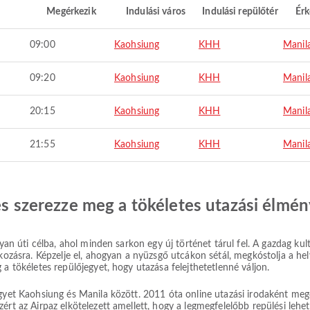
Megérkezik
Indulási város
Indulási repülőtér
Érk
09:00
Kaohsiung
KHH
Manil
09:20
Kaohsiung
KHH
Manil
20:15
Kaohsiung
KHH
Manil
21:55
Kaohsiung
KHH
Manil
 és szerezze meg a tökéletes utazási élmén
yan úti célba, ahol minden sarkon egy új történet tárul fel. A gazdag kultu
lkozásra. Képzelje el, ahogyan a nyüzsgő utcákon sétál, megkóstolja a he
 a tökéletes repülőjegyet, hogy utazása felejthetetlenné váljon.
egyet Kaohsiung és Manila között. 2011 óta online utazási irodaként me
ért az Airpaz elkötelezett amellett, hogy a legmegfelelőbb repülési lehe