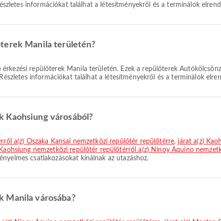
Részletes információkat találhat a létesítményekről és a terminálok elrend
terek Manila területén?
érkezési repülőterek Manila területén. Ezek a repülőterek Autókölcsönz
Részletes információkat találhat a létesítményekről és a terminálok elre
k Kaohsiung városából?
érről a(z) Ószaka Kansai nemzetközi repülőtér repülőtérre
,
járat a(z) Kao
) Kaohsiung nemzetközi repülőtér repülőtérről a(z) Ninoy Aquino nemzetk
ényelmes csatlakozásokat kínálnak az utazáshoz.
k Manila városába?