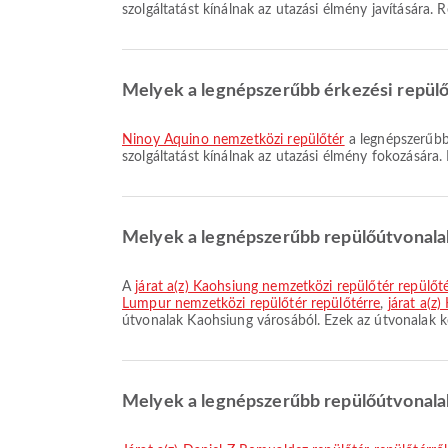
szolgáltatást kínálnak az utazási élmény javítására. 
Melyek a legnépszerűbb érkezési repülő
Ninoy Aquino nemzetközi repülőtér
a legnépszerűbb 
szolgáltatást kínálnak az utazási élmény fokozására. 
Melyek a legnépszerűbb repülőútvonala
A
járat a(z) Kaohsiung nemzetközi repülőtér repülőt
Lumpur nemzetközi repülőtér repülőtérre
,
járat a(z
útvonalak Kaohsiung városából. Ezek az útvonalak k
Melyek a legnépszerűbb repülőútvonala