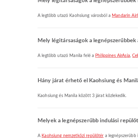
Mely légitársaságok a legnépszerűbbek 
A legtöbb utazó Kaohsiung városból a
Mandarin Airl
Mely légitársaságok a legnépszerűbbek a
A legtöbb utazó Manila felé a
Philippines AirAsia
,
Ce
Hány járat érhető el Kaohsiung és Manil
Kaohsiung és Manila között 3 járat közlekedik.
Melyek a legnépszerűbb indulási repülő
A
Kaohsiung nemzetközi repülőtér
a legnépszerűbb i