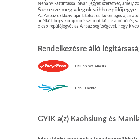
Néhány kattintással olyan jegyet szerezhet, amely z
Szerezze meg a legolcsóbb repülőjegyet
Az Airpaz exkluzív ajánlatokat és különleges ajánlat
anélkül, hogy kompromisszumot kötne a minőség vagy 
olcsó repülőjegyét az Airpaz segítségével, hogy kivé
Rendelkezésre álló légitársas
Philippines AirAsia
Cebu Pacific
GYIK a(z) Kaohsiung és Manila 