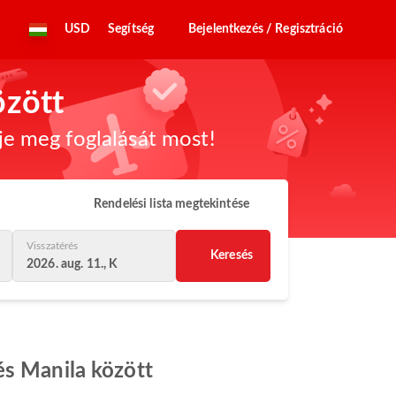
USD
Segítség
Bejelentkezés / Regisztráció
özött
dje meg foglalását most!
Rendelési lista megtekintése
Visszatérés
Keresés
2026. aug. 11., K
és Manila között