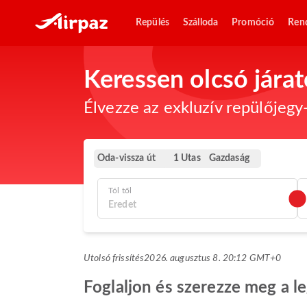
Repülés
Szálloda
Promóció
Ren
Keressen olcsó jára
Élvezze az exkluzív repülőjegy-
Oda-vissza út
Gazdaság
1 Utas
Tól től
Utolsó frissítés
2026. augusztus 8. 20:12 GMT+0
Foglaljon és szerezze meg a l