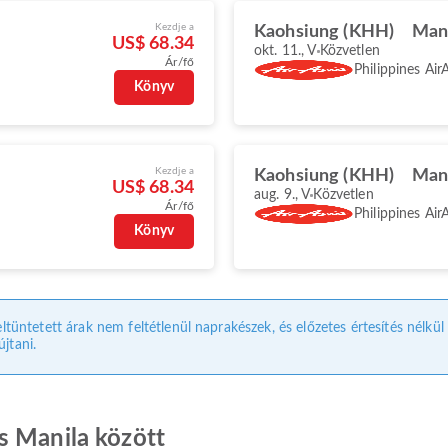
Kezdje a
Kaohsiung (KHH)
Man
US$ 68.34
okt. 11., V
Közvetlen
Ár/fő
Philippines Air
Könyv
Kezdje a
Kaohsiung (KHH)
Man
US$ 68.34
aug. 9., V
Közvetlen
Ár/fő
Philippines Air
Könyv
eltüntetett árak nem feltétlenül naprakészek, és előzetes értesítés nélkü
jtani.
s Manila között