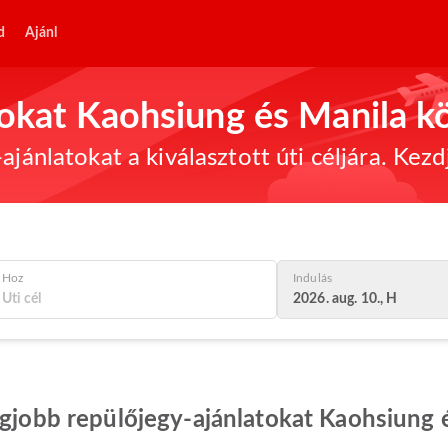
d
Ajánl
tokat Kaohsiung és Manila k
ajánlatokat a kiválasztott úti céljára. Kez
Hoz
Indulás
2026. aug. 10., H
egjobb repülőjegy-ajánlatokat Kaohsiung 