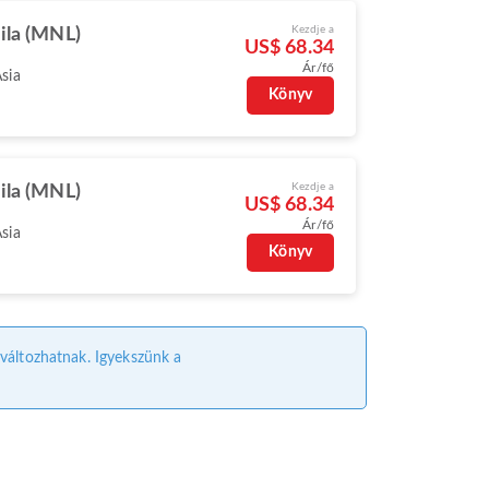
Kezdje a
ila (MNL)
US$ 68.34
Ár/fő
Asia
Könyv
Kezdje a
ila (MNL)
US$ 68.34
Ár/fő
Asia
Könyv
l változhatnak. Igyekszünk a