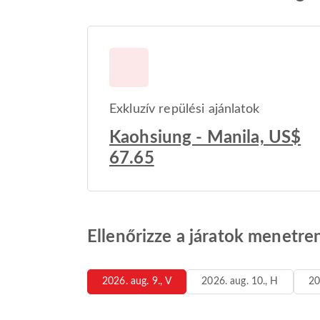
Exkluzív repülési ajánlatok
Kaohsiung - Manila, US$
67.65
Ellenőrizze a járatok menetre
2026. aug. 9., V
2026. aug. 10., H
20