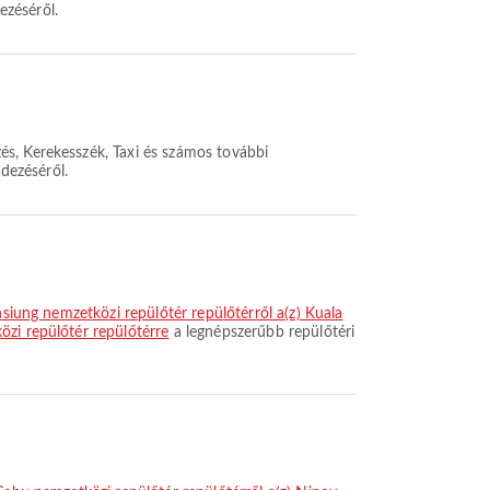
ezéséről.
és, Kerekesszék, Taxi és számos további
ndezéséről.
hsiung nemzetközi repülőtér repülőtérről a(z) Kuala
özi repülőtér repülőtérre
a legnépszerűbb repülőtéri