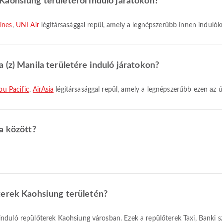
Kaohsiung területéről induló járatokon?
ines
,
UNI Air
légitársasággal repül, amely a legnépszerűbb innen indulók
 (z) Manila területére induló járatokon?
bu Pacific
,
AirAsia
légitársasággal repül, amely a legnépszerűbb ezen az 
a között?
terek Kaohsiung területén?
nduló repülőterek Kaohsiung városban. Ezek a repülőterek Taxi, Banki 