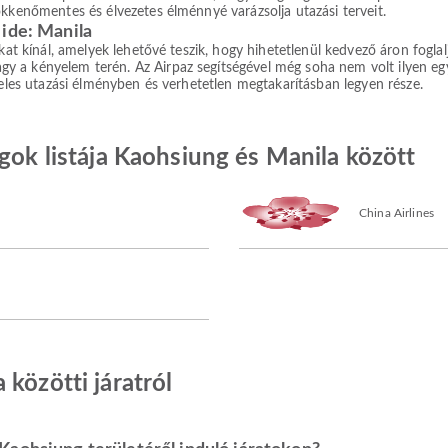
ökkenőmentes és élvezetes élménnyé varázsolja utazási terveit.
 ide: Manila
okat kínál, amelyek lehetővé teszik, hogy hihetetlenül kedvező áron fogla
a kényelem terén. Az Airpaz segítségével még soha nem volt ilyen egysz
teles utazási élményben és verhetetlen megtakarításban legyen része.
ágok listája Kaohsiung és Manila között
China Airlines
közötti járatról