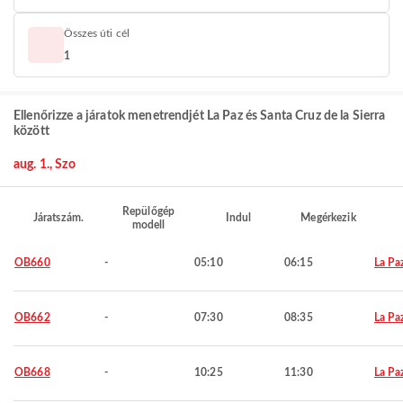
Összes úti cél
1
Ellenőrizze a járatok menetrendjét La Paz és Santa Cruz de la Sierra
között
aug. 1., Szo
Repülőgép
Járatszám.
Indul
Megérkezik
modell
OB660
-
05:10
06:15
La Pa
OB662
-
07:30
08:35
La Pa
OB668
-
10:25
11:30
La Pa