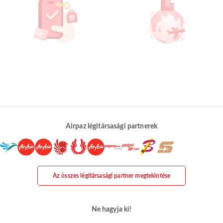
Airpaz légitársasági partnerek
Az összes légitársasági partner megtekintése
Ne hagyja ki!