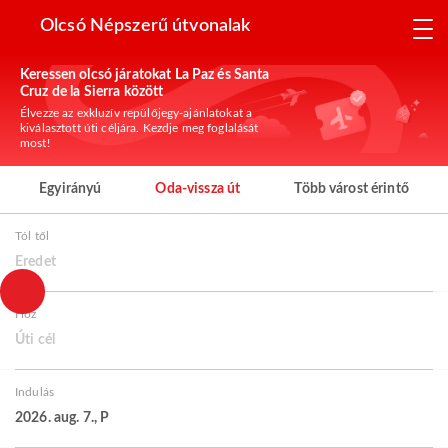
Olcsó Népszerű útvonalak
Keressen olcsó járatokat La Paz és Santa
Cruz de la Sierra között
Élvezze az exkluzív repülőjegy-ajánlatokat a
kiválasztott úti céljára. Kezdje meg foglalását
most!
Egyirányú
Oda-vissza út
Több várost érintő
Tól től
Eredet
Hoz
Úti cél
Indulás
2026. aug. 7., P