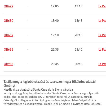
OB672
-
12:05
13:10
La Pa
OB680
-
15:40
16:45
La Pa
OB682
-
19:10
20:15
La Pa
OB688
-
22:35
23:40
La Pa
OB988
-
23:35
00:40
La Pa
Találja meg a legjobb utazást és szerezze meg a tökéletes utazási
élményt
Kezdje el az utazását a Santa Cruz de la Sierra városba
Induljon el egy felejthetetlen kalandra Santa Cruz de la Sierra, egy olyan úti
célba, ahol minden sarkon egy új történet tárul fel. A gazdag kulturális
örökségtől a lélegzetelállító tájakig ez a város végtelen lehetőséget kínál a
felfedezésre és a csodálkozásra. Képzelje el, ahogyan a nyüzsgő utcákon sétál,