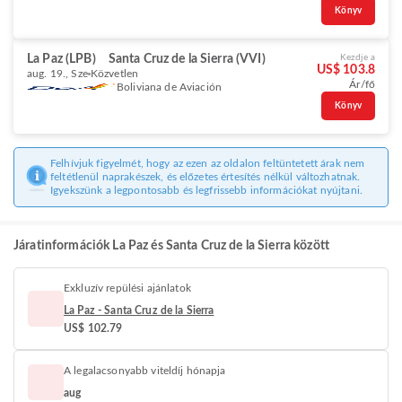
Könyv
La Paz (LPB)
Santa Cruz de la Sierra (VVI)
Kezdje a
US$ 103.8
aug. 19., Sze
Közvetlen
Ár/fő
Boliviana de Aviación
Könyv
Felhívjuk figyelmét, hogy az ezen az oldalon feltüntetett árak nem
feltétlenül naprakészek, és előzetes értesítés nélkül változhatnak.
Igyekszünk a legpontosabb és legfrissebb információkat nyújtani.
Járatinformációk La Paz és Santa Cruz de la Sierra között
Exkluzív repülési ajánlatok
La Paz - Santa Cruz de la Sierra
US$ 102.79
A legalacsonyabb viteldíj hónapja
aug