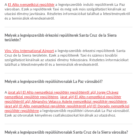
A
El Alto nemzetközi repülőtér
a legnépszerűbb induló repülőterek La Paz
városban. Ezek a repülőterek Taxi és még sok más szolgáltatást kínálnak az
utazási élmény javítására. Részletes információkat találhat a létesítményekről
és a terminálok elrendezéséről.
Melyek a legnépszerűbb érkezési repülőterek Santa Cruz de la Sierra
területén?
Viru Viru International Airport
a legnépszerűbb érkezési repülőterek Santa
Cruz de la Sierra területén. Ezek a repülőterek Taxi és számos további
szolgáltatást kínálnak az utazási élmény fokozására. Részletes információkat
találhat a létesítményekről és a terminálok elrendezéséről.
Melyek a legnépszerűbb repülőútvonalak La Paz városából?
A
járat a(z) El Alto nemzetközi repülőtér repülőtérről a(z) Jorge Chávez
nemzetközi repülőtér repülőtérre
,
járat a(z) El Alto nemzetközi repülőtér
repülőtérről a(z) Alejandro Velasco Astete nemzetközi repülőtér repülőtérre
,
járat a(z) El Alto nemzetközi repülőtér repülőtérről a(z) El Dorado nemzetközi
repülőtér repülőtérre
a legnépszerűbb repülőtéri útvonalak La Paz városából.
Ezek az útvonalak kényelmes csatlakozásokat kínálnak az utazáshoz.
Melyek a legnépszerűbb repülőútvonalak Santa Cruz de la Sierra városába?