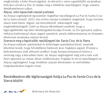
megkóstolja a helyi finomságokat, és elmerül a város egyedülálló varázsában.
Induljon útnak La Paz, és találja meg a tökéletes repülőjegyet, hogy utazása
felejthetetlenné váljon.
Airpaz, mint tapasztalt utazási partnere
Az Airpaz segítségével egyszerűen foglalhat repülőjegyet La Paz és Santa Cruz
de la Sierra között. 2011 óta online utazási irodaként megértjük, hogy minden
utazó mást keres, legyen szó kényelemről, sebességről vagy
megfizethetőségről. Ezért az Airpaz elkötelezett amellett, hogy a
legmegfelelőbb repülési lehetőségeket kínálja Önnek, az Ön igényeire szabva.
Néhány kattintással olyan jegyet szerezhet, amely zökkenőmentes és élvezetes
élménnyé varázsolja utazási terveit.
Szerezze meg a legolcsóbb repülőjegyet ide: Santa Cruz de la Sierra
Az Airpaz exkluzív ajánlatokat és különleges ajánlatokat kínál, amelyek
lehetővé teszik, hogy hihetetlenül kedvező áron foglaljon jegyet. Élvezze a
kedvezményes árak előnyeit anélkül, hogy kompromisszumot kötne a
minőség vagy a kényelem terén. Az Airpaz segítségével még soha nem volt
ilyen egyszerű az utazás álmai célállomására. Foglalja le olcsó repülőjegyét az
Airpaz segítségével, hogy kivételes utazási élményben és verhetetlen
megtakarításban legyen része.
Rendelkezésre álló légitársaságok listája La Paz és Santa Cruz de la
Sierra között
Boliviana de Aviación