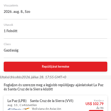
Visszatérés
2026. aug. 8., Szo
Utasok
1 Felnőtt
Class
Gazdaság
Repülőjárat keresése
Utolsó frissítés
2026. július 28. 17:55 GMT+0
Foglaljon és szerezze meg a legjobb repülőjegy-ajánlatokat La Paz
és Santa Cruz de la Sierra között
La Paz (LPB)
Santa Cruz de la Sierra (VVI)
Kezdje a
US$ 102.79
aug. 13., Cs
Közvetlen
Ár/fő
Boliviana de Aviación