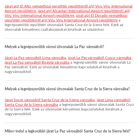
járat a(z) El Alto nemzetközi repülőtér repülőtérről a(z) Viru Viru International
Airport repülőtérre
,
járat a(z) Alcantari International Airport repülőtérről a(z)
Viru Viru International Airport repülőtérre
,
járat a(z) El Dorado nemzetközi
repülőtér repülőtérről a(z) Viru Viru International Airport repülőtérre
a
legnépszerűbb repülőtéri útvonalak Santa Cruz de la Sierra felé. Ezek az
útvonalak kényelmes csatlakozásokat kínálnak az utazáshoz.
Melyek a legnépszerűbb városi útvonalak La Paz városából?
járat La Paz városából Lima városába
,
járat La Paz városából Cusco városába
,
járat La Paz városából Bogotá városába
a legnépszerűbb városi útvonalak La
Paz városából. Ezek az útvonalak kényelmes kapcsolatokat kínálnak a
nagyvárosokból.
Melyek a legnépszerűbb városi útvonalak Santa Cruz de la Sierra városába?
járat Sucre városából Santa Cruz de la Sierra városába
,
járat Lima városából
Santa Cruz de la Sierra városába
a legnépszerűbb városi útvonalak Santa Cruz
de la Sierra felé. Ezek az útvonalak kényelmes kapcsolatokat kínálnak a
nagyvárosokból.
Mikor indul a legkorábbi járat La Paz városából Santa Cruz de la Sierra felé?