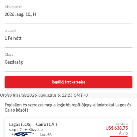
Visszatérés
2026. aug. 10., H
Utasok
1 Felnőtt
Class
Gazdaság
Repülőjárat keresése
Utolsó frissítés
2026. augusztus 6. 22:23 GMT+0
Foglaljon és szerezze meg a legjobb repülőjegy-ajánlatokat Lagos és
Cairo között
Lagos (LOS)
Cairo (CAI)
Kezdje a
US$ 638.75
szept. 7., H
Közvetlen
Ár/fő
EgyptAir