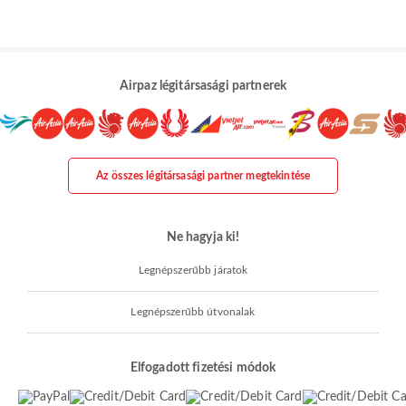
Airpaz légitársasági partnerek
Az összes légitársasági partner megtekintése
Ne hagyja ki!
Legnépszerűbb járatok
Legnépszerűbb útvonalak
Elfogadott fizetési módok