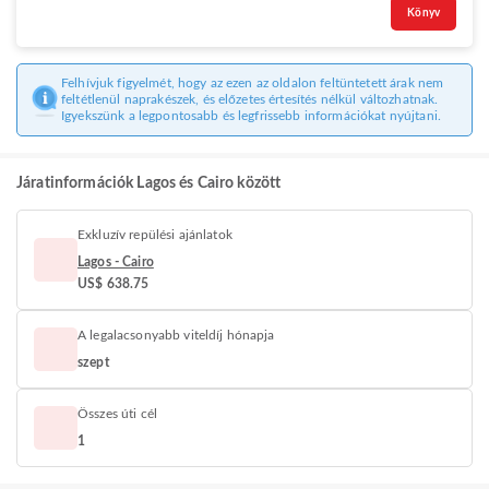
Könyv
Felhívjuk figyelmét, hogy az ezen az oldalon feltüntetett árak nem
feltétlenül naprakészek, és előzetes értesítés nélkül változhatnak.
Igyekszünk a legpontosabb és legfrissebb információkat nyújtani.
Járatinformációk Lagos és Cairo között
Exkluzív repülési ajánlatok
Lagos - Cairo
US$ 638.75
A legalacsonyabb viteldíj hónapja
szept
Összes úti cél
1