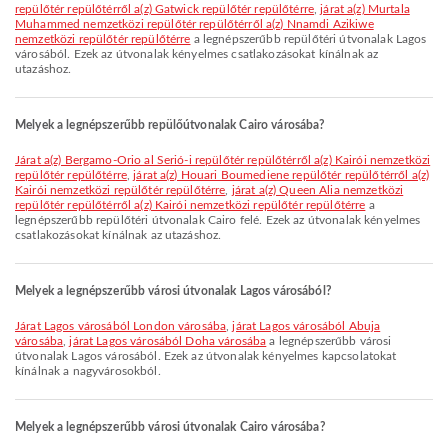
repülőtér repülőtérről a(z) Gatwick repülőtér repülőtérre
,
járat a(z) Murtala
Muhammed nemzetközi repülőtér repülőtérről a(z) Nnamdi Azikiwe
nemzetközi repülőtér repülőtérre
a legnépszerűbb repülőtéri útvonalak Lagos
városából. Ezek az útvonalak kényelmes csatlakozásokat kínálnak az
utazáshoz.
Melyek a legnépszerűbb repülőútvonalak Cairo városába?
járat a(z) Bergamo-Orio al Serió-i repülőtér repülőtérről a(z) Kairói nemzetközi
repülőtér repülőtérre
,
járat a(z) Houari Boumediene repülőtér repülőtérről a(z)
Kairói nemzetközi repülőtér repülőtérre
,
járat a(z) Queen Alia nemzetközi
repülőtér repülőtérről a(z) Kairói nemzetközi repülőtér repülőtérre
a
legnépszerűbb repülőtéri útvonalak Cairo felé. Ezek az útvonalak kényelmes
csatlakozásokat kínálnak az utazáshoz.
Melyek a legnépszerűbb városi útvonalak Lagos városából?
járat Lagos városából London városába
,
járat Lagos városából Abuja
városába
,
járat Lagos városából Doha városába
a legnépszerűbb városi
útvonalak Lagos városából. Ezek az útvonalak kényelmes kapcsolatokat
kínálnak a nagyvárosokból.
Melyek a legnépszerűbb városi útvonalak Cairo városába?