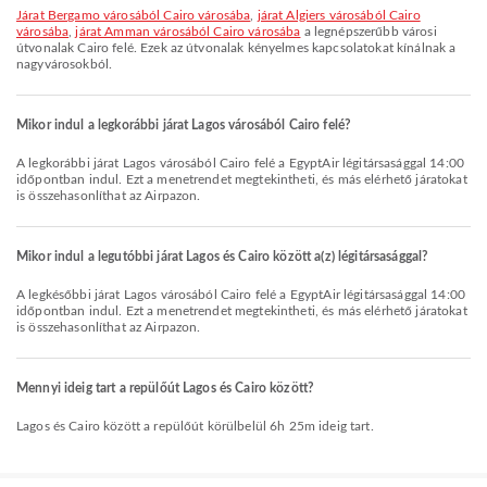
járat Bergamo városából Cairo városába
,
járat Algiers városából Cairo
városába
,
járat Amman városából Cairo városába
a legnépszerűbb városi
útvonalak Cairo felé. Ezek az útvonalak kényelmes kapcsolatokat kínálnak a
nagyvárosokból.
Mikor indul a legkorábbi járat Lagos városából Cairo felé?
A legkorábbi járat Lagos városából Cairo felé a EgyptAir légitársasággal 14:00
időpontban indul. Ezt a menetrendet megtekintheti, és más elérhető járatokat
is összehasonlíthat az Airpazon.
Mikor indul a legutóbbi járat Lagos és Cairo között a(z) légitársasággal?
A legkésőbbi járat Lagos városából Cairo felé a EgyptAir légitársasággal 14:00
időpontban indul. Ezt a menetrendet megtekintheti, és más elérhető járatokat
is összehasonlíthat az Airpazon.
Mennyi ideig tart a repülőút Lagos és Cairo között?
Lagos és Cairo között a repülőút körülbelül 6h 25m ideig tart.