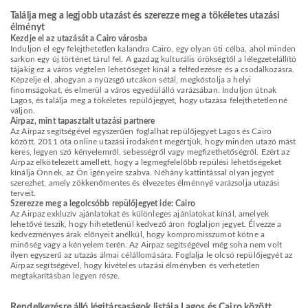
Találja meg a legjobb utazást és szerezze meg a tökéletes utazási
élményt
Kezdje el az utazását a Cairo városba
Induljon el egy felejthetetlen kalandra Cairo, egy olyan úti célba, ahol minden
sarkon egy új történet tárul fel. A gazdag kulturális örökségtől a lélegzetelállító
tájakig ez a város végtelen lehetőséget kínál a felfedezésre és a csodálkozásra.
Képzelje el, ahogyan a nyüzsgő utcákon sétál, megkóstolja a helyi
finomságokat, és elmerül a város egyedülálló varázsában. Induljon útnak
Lagos, és találja meg a tökéletes repülőjegyet, hogy utazása felejthetetlenné
váljon.
Airpaz, mint tapasztalt utazási partnere
Az Airpaz segítségével egyszerűen foglalhat repülőjegyet Lagos és Cairo
között. 2011 óta online utazási irodaként megértjük, hogy minden utazó mást
keres, legyen szó kényelemről, sebességről vagy megfizethetőségről. Ezért az
Airpaz elkötelezett amellett, hogy a legmegfelelőbb repülési lehetőségeket
kínálja Önnek, az Ön igényeire szabva. Néhány kattintással olyan jegyet
szerezhet, amely zökkenőmentes és élvezetes élménnyé varázsolja utazási
terveit.
Szerezze meg a legolcsóbb repülőjegyet ide: Cairo
Az Airpaz exkluzív ajánlatokat és különleges ajánlatokat kínál, amelyek
lehetővé teszik, hogy hihetetlenül kedvező áron foglaljon jegyet. Élvezze a
kedvezményes árak előnyeit anélkül, hogy kompromisszumot kötne a
minőség vagy a kényelem terén. Az Airpaz segítségével még soha nem volt
ilyen egyszerű az utazás álmai célállomására. Foglalja le olcsó repülőjegyét az
Airpaz segítségével, hogy kivételes utazási élményben és verhetetlen
megtakarításban legyen része.
Rendelkezésre álló légitársaságok listája Lagos és Cairo között