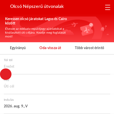
Olcsó Népszerű útvonalak
Keressen olcsó járatokat Lagos és Cairo
között
Élvezze az exkluzív repülőjegy-ajánlatokat a
kiválasztott úti céljára. Kezdje meg foglalását
most!
Egyirányú
Oda-vissza út
Több várost érintő
Tól től
Eredet
Hoz
Úti cél
Indulás
2026. aug. 9., V