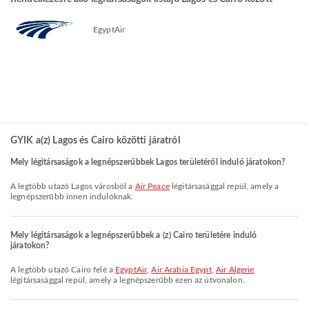
EgyptAir
GYIK a(z) Lagos és Cairo közötti járatról
Mely légitársaságok a legnépszerűbbek Lagos területéről induló járatokon?
A legtöbb utazó Lagos városból a
Air Peace
légitársasággal repül, amely a
legnépszerűbb innen indulóknak.
Mely légitársaságok a legnépszerűbbek a (z) Cairo területére induló
járatokon?
A legtöbb utazó Cairo felé a
EgyptAir
,
Air Arabia Egypt
,
Air Algerie
légitársasággal repül, amely a legnépszerűbb ezen az útvonalon.