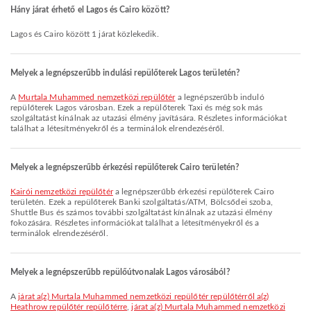
Hány járat érhető el Lagos és Cairo között?
Lagos és Cairo között 1 járat közlekedik.
Melyek a legnépszerűbb indulási repülőterek Lagos területén?
A
Murtala Muhammed nemzetközi repülőtér
a legnépszerűbb induló
repülőterek Lagos városban. Ezek a repülőterek Taxi és még sok más
szolgáltatást kínálnak az utazási élmény javítására. Részletes információkat
találhat a létesítményekről és a terminálok elrendezéséről.
Melyek a legnépszerűbb érkezési repülőterek Cairo területén?
Kairói nemzetközi repülőtér
a legnépszerűbb érkezési repülőterek Cairo
területén. Ezek a repülőterek Banki szolgáltatás/ATM, Bölcsődei szoba,
Shuttle Bus és számos további szolgáltatást kínálnak az utazási élmény
fokozására. Részletes információkat találhat a létesítményekről és a
terminálok elrendezéséről.
Melyek a legnépszerűbb repülőútvonalak Lagos városából?
A
járat a(z) Murtala Muhammed nemzetközi repülőtér repülőtérről a(z)
Heathrow repülőtér repülőtérre
,
járat a(z) Murtala Muhammed nemzetközi