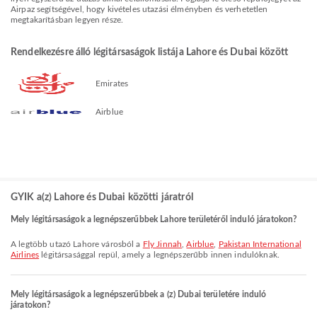
Airpaz segítségével, hogy kivételes utazási élményben és verhetetlen
megtakarításban legyen része.
Rendelkezésre álló légitársaságok listája Lahore és Dubai között
Emirates
Airblue
GYIK a(z) Lahore és Dubai közötti járatról
Mely légitársaságok a legnépszerűbbek Lahore területéről induló járatokon?
A legtöbb utazó Lahore városból a
Fly Jinnah
,
Airblue
,
Pakistan International
Airlines
légitársasággal repül, amely a legnépszerűbb innen indulóknak.
Mely légitársaságok a legnépszerűbbek a (z) Dubai területére induló
járatokon?