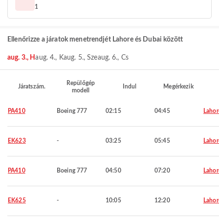
1
Ellenőrizze a járatok menetrendjét Lahore és Dubai között
aug. 3., H
aug. 4., K
aug. 5., Sze
aug. 6., Cs
Repülőgép
Járatszám.
Indul
Megérkezik
modell
PA410
Boeing 777
02:15
04:45
Lahor
EK623
-
03:25
05:45
Lahor
PA410
Boeing 777
04:50
07:20
Lahor
EK625
-
10:05
12:20
Lahor