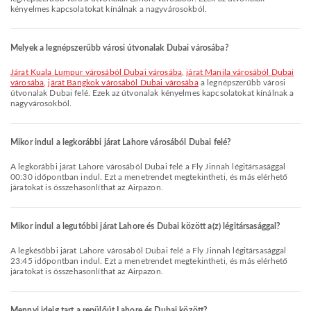
kényelmes kapcsolatokat kínálnak a nagyvárosokból.
Melyek a legnépszerűbb városi útvonalak Dubai városába?
járat Kuala Lumpur városából Dubai városába
,
járat Manila városából Dubai
városába
,
járat Bangkok városából Dubai városába
a legnépszerűbb városi
útvonalak Dubai felé. Ezek az útvonalak kényelmes kapcsolatokat kínálnak a
nagyvárosokból.
Mikor indul a legkorábbi járat Lahore városából Dubai felé?
A legkorábbi járat Lahore városából Dubai felé a Fly Jinnah légitársasággal
00:30 időpontban indul. Ezt a menetrendet megtekintheti, és más elérhető
járatokat is összehasonlíthat az Airpazon.
Mikor indul a legutóbbi járat Lahore és Dubai között a(z) légitársasággal?
A legkésőbbi járat Lahore városából Dubai felé a Fly Jinnah légitársasággal
23:45 időpontban indul. Ezt a menetrendet megtekintheti, és más elérhető
járatokat is összehasonlíthat az Airpazon.
Mennyi ideig tart a repülőút Lahore és Dubai között?