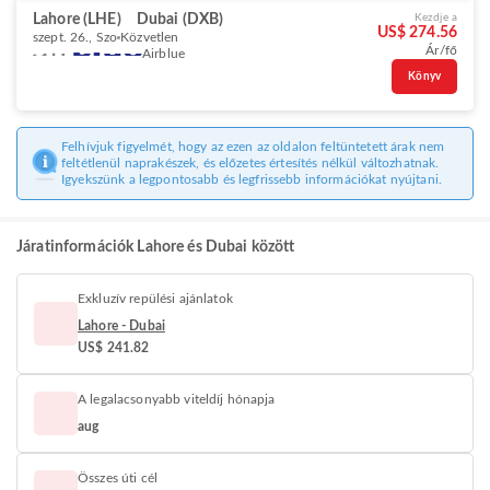
Lahore (LHE)
Dubai (DXB)
Kezdje a
US$ 274.56
szept. 26., Szo
Közvetlen
Ár/fő
Airblue
Könyv
Felhívjuk figyelmét, hogy az ezen az oldalon feltüntetett árak nem
feltétlenül naprakészek, és előzetes értesítés nélkül változhatnak.
Igyekszünk a legpontosabb és legfrissebb információkat nyújtani.
Járatinformációk Lahore és Dubai között
Exkluzív repülési ajánlatok
Lahore - Dubai
US$ 241.82
A legalacsonyabb viteldíj hónapja
aug
Összes úti cél