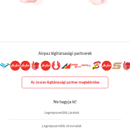
Airpaz légitársasági partnerek
Az összes légitársasági partner megtekintése
Ne hagyja ki!
Legnépszerűbb járatok
Legnépszerűbb útvonalak