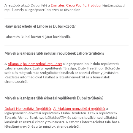
A legtöbb utazó Dubai felé a
Emirates
,
Cebu Pacific
,
flydubai
légitársasággal
repül, amely a legnépszerűbb ezen az útvonalon.
Hány járat érhető el Lahore és Dubai között?
Lahore és Dubai között 9 járat közlekedik.
Melyek a legnépszerűbb indulási repülőterek Lahore területén?
A
Allama Iqbal nemzetközi repülőtér
a legnépszerűbb induló repülőterek
Lahore városban. Ezek a repülőterek Társalgó, Duty Free Shop, Bölcsődei
szoba és még sok más szolgáltatást kínálnak az utazási élmény javítására.
Részletes információkat találhat a létesítményekről és a terminálok
elrendezéséről.
Melyek a legnépszerűbb érkezési repülőterek Dubai területén?
Dubaji Nemzetközi Repülőtér
,
Al-Maktúm nemzetközi repülőtér
a
legnépszerűbb érkezési repülőterek Dubai területén. Ezek a repülőterek
Étkezés, Vonat, Banki szolgáltatás/ATM és számos további szolgáltatást
kínálnak az utazási élmény fokozására. Részletes információkat találhat a
létesítményekről és a terminálok elrendezéséről.