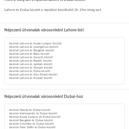
Lahore és Dubai között a repülőút körülbelül 3h 25m ideig tart.
Népszerű útvonalak városonként Lahore-ból
Járatok Lahore és Kuala Lumpur között
Járatok Lahore és Guangzhou között
Járatok Lahore és Bangkok között
Járatok Lahore és Baku között
Járatok Lahore és Karachi között
Járatok Lahore és Riyadh között
Járatok Lahore és Jeddah között
Járatok Lahore és Sharjah között
Járatok Lahore és Doha között
Járatok Lahore és Abu Dhabi között
Járatok Lahore és Kuwait között
Népszerű útvonalak városonként Dubai-hoz
Járatok Manila és Dubai között
Járatok Kathmandu és Dubai között
Járatok Kuala Lumpur és Dubai között
Járatok Bangkok és Dubai között
Járatok Colombo és Dubai között
Járatok New Delhi és Dubai között