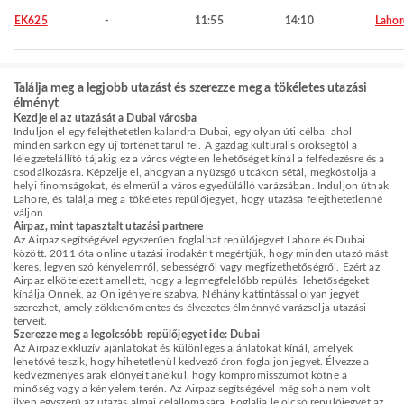
EK625
-
11:55
14:10
Lahor
Találja meg a legjobb utazást és szerezze meg a tökéletes utazási
élményt
Kezdje el az utazását a Dubai városba
Induljon el egy felejthetetlen kalandra Dubai, egy olyan úti célba, ahol
minden sarkon egy új történet tárul fel. A gazdag kulturális örökségtől a
lélegzetelállító tájakig ez a város végtelen lehetőséget kínál a felfedezésre és a
csodálkozásra. Képzelje el, ahogyan a nyüzsgő utcákon sétál, megkóstolja a
helyi finomságokat, és elmerül a város egyedülálló varázsában. Induljon útnak
Lahore, és találja meg a tökéletes repülőjegyet, hogy utazása felejthetetlenné
váljon.
Airpaz, mint tapasztalt utazási partnere
Az Airpaz segítségével egyszerűen foglalhat repülőjegyet Lahore és Dubai
között. 2011 óta online utazási irodaként megértjük, hogy minden utazó mást
keres, legyen szó kényelemről, sebességről vagy megfizethetőségről. Ezért az
Airpaz elkötelezett amellett, hogy a legmegfelelőbb repülési lehetőségeket
kínálja Önnek, az Ön igényeire szabva. Néhány kattintással olyan jegyet
szerezhet, amely zökkenőmentes és élvezetes élménnyé varázsolja utazási
terveit.
Szerezze meg a legolcsóbb repülőjegyet ide: Dubai
Az Airpaz exkluzív ajánlatokat és különleges ajánlatokat kínál, amelyek
lehetővé teszik, hogy hihetetlenül kedvező áron foglaljon jegyet. Élvezze a
kedvezményes árak előnyeit anélkül, hogy kompromisszumot kötne a
minőség vagy a kényelem terén. Az Airpaz segítségével még soha nem volt
ilyen egyszerű az utazás álmai célállomására. Foglalja le olcsó repülőjegyét az