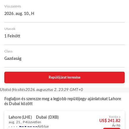
Visszatérés
2026. aug. 10., H
Utasok
1 Felnőtt
Class
Gazdaság
Repülőjárat keresése
Utolsó frissítés
2026. augusztus 2. 23:29 GMT+0
Foglaljon és szerezze meg a legjobb repülőjegy-ajánlatokat Lahore
és Dubai között
Lahore (LHE)
Dubai (DXB)
Kezdje a
US$ 241.82
aug. 21., P
Közvetlen
Ár/fő
Airblue