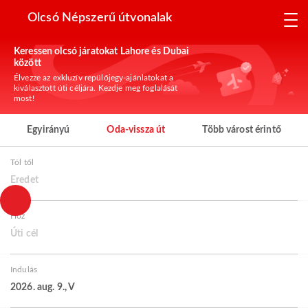
Olcsó Népszerű útvonalak
Keressen olcsó járatokat Lahore és Dubai
között
Élvezze az exkluzív repülőjegy-ajánlatokat a
kiválasztott úti céljára. Kezdje meg foglalását
most!
Egyirányú
Oda-vissza út
Több várost érintő
Tól től
Eredet
Hoz
Úti cél
Indulás
2026. aug. 9., V