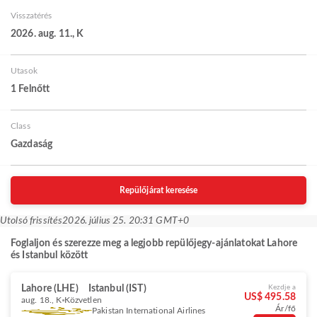
Visszatérés
2026. aug. 11., K
Utasok
1 Felnőtt
Class
Gazdaság
Repülőjárat keresése
Utolsó frissítés
2026. július 25. 20:31 GMT+0
Foglaljon és szerezze meg a legjobb repülőjegy-ajánlatokat Lahore
és Istanbul között
Lahore (LHE)
Istanbul (IST)
Kezdje a
US$ 495.58
aug. 18., K
Közvetlen
Ár/fő
Pakistan International Airlines