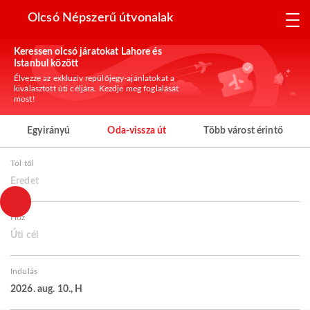
Olcsó Népszerű útvonalak
Keressen olcsó járatokat Lahore és
Istanbul között
Élvezze az exkluzív repülőjegy-ajánlatokat a
kiválasztott úti céljára. Kezdje meg foglalását
most!
Egyirányú
Oda-vissza út
Több várost érintő
Tól től
Eredet
Hoz
Úti cél
Indulás
2026. aug. 10., H