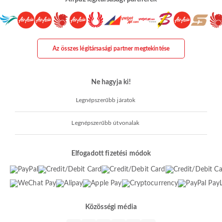
Az összes légitársasági partner megtekintése
Ne hagyja ki!
Legnépszerűbb járatok
Legnépszerűbb útvonalak
Elfogadott fizetési módok
Közösségi média