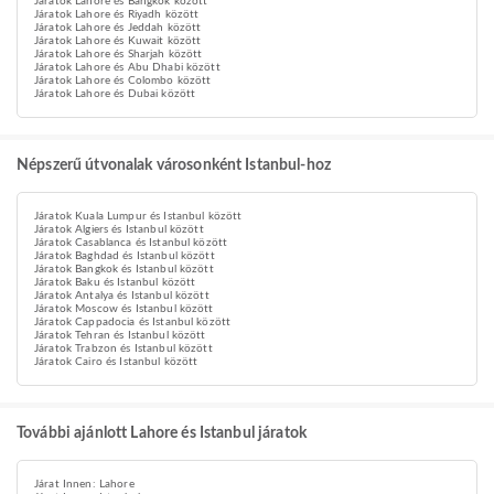
Járatok Lahore és Bangkok között
Járatok Lahore és Riyadh között
Járatok Lahore és Jeddah között
Járatok Lahore és Kuwait között
Járatok Lahore és Sharjah között
Járatok Lahore és Abu Dhabi között
Járatok Lahore és Colombo között
Járatok Lahore és Dubai között
Népszerű útvonalak városonként Istanbul-hoz
Járatok Kuala Lumpur és Istanbul között
Járatok Algiers és Istanbul között
Járatok Casablanca és Istanbul között
Járatok Baghdad és Istanbul között
Járatok Bangkok és Istanbul között
Járatok Baku és Istanbul között
Járatok Antalya és Istanbul között
Járatok Moscow és Istanbul között
Járatok Cappadocia és Istanbul között
Járatok Tehran és Istanbul között
Járatok Trabzon és Istanbul között
Járatok Cairo és Istanbul között
További ajánlott Lahore és Istanbul járatok
Járat Innen: Lahore