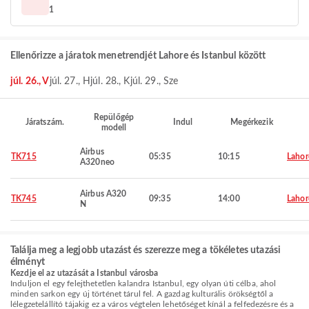
1
Ellenőrizze a járatok menetrendjét Lahore és Istanbul között
júl. 26., V
júl. 27., H
júl. 28., K
júl. 29., Sze
Repülőgép
Járatszám.
Indul
Megérkezik
modell
Airbus
TK715
05:35
10:15
Lahor
A320neo
Airbus A320
TK745
09:35
14:00
Lahor
N
Találja meg a legjobb utazást és szerezze meg a tökéletes utazási
élményt
Kezdje el az utazását a Istanbul városba
Induljon el egy felejthetetlen kalandra Istanbul, egy olyan úti célba, ahol
minden sarkon egy új történet tárul fel. A gazdag kulturális örökségtől a
lélegzetelállító tájakig ez a város végtelen lehetőséget kínál a felfedezésre és a