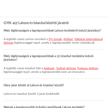
GYIK a(z) Lahore és Istanbul közötti járatról
Mely légitársaságok a legnépszerűbbek Lahore területéről induló járatokon?
A legtöbb utazó Lahore városból a
Fly Jinnah
,
Airblue
,
Pakistan International
Airlines
légitársasággal repül, amely a legnépszerűbb innen indulóknak.
Mely légitársaságok a legnépszerűbbek a (z) Istanbul területére induló
járatokon?
A legtöbb utazó Istanbul felé a
AirAsiaX
,
Turkish Airlines
,
Pegasus Airlines
légitársasággal repül, amely a legnépszerűbb ezen az útvonalon.
Hány járat érhető el Lahore és Istanbul között?
Lahore és Istanbul között 3 járat közlekedik.
Melyek a legnépszerűbb indulási repülőterek Lahore területén?