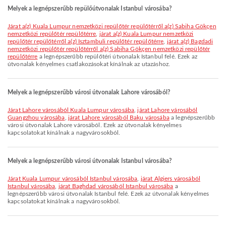
Melyek a legnépszerűbb repülőútvonalak Istanbul városába?
járat a(z) Kuala Lumpur nemzetközi repülőtér repülőtérről a(z) Sabiha Gökçen
nemzetközi repülőtér repülőtérre
,
járat a(z) Kuala Lumpur nemzetközi
repülőtér repülőtérről a(z) Isztambuli repülőtér repülőtérre
,
járat a(z) Bagdadi
nemzetközi repülőtér repülőtérről a(z) Sabiha Gökçen nemzetközi repülőtér
repülőtérre
a legnépszerűbb repülőtéri útvonalak Istanbul felé. Ezek az
útvonalak kényelmes csatlakozásokat kínálnak az utazáshoz.
Melyek a legnépszerűbb városi útvonalak Lahore városából?
járat Lahore városából Kuala Lumpur városába
,
járat Lahore városából
Guangzhou városába
,
járat Lahore városából Baku városába
a legnépszerűbb
városi útvonalak Lahore városából. Ezek az útvonalak kényelmes
kapcsolatokat kínálnak a nagyvárosokból.
Melyek a legnépszerűbb városi útvonalak Istanbul városába?
járat Kuala Lumpur városából Istanbul városába
,
járat Algiers városából
Istanbul városába
,
járat Baghdad városából Istanbul városába
a
legnépszerűbb városi útvonalak Istanbul felé. Ezek az útvonalak kényelmes
kapcsolatokat kínálnak a nagyvárosokból.