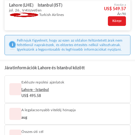
Lahore (LHE)
Istanbul (IST)
Kezdje a
US$ 549.57
júl. 26., V
Közvetlen
Ár/fő
Turkish Airlines
Könyv
Felhívjuk figyelmét, hogy az ezen az oldalon feltüntetett árak nem
feltétlenül naprakészek, és előzetes értesítés nélkül változhatnak.
Igyekszünk a legpontosabb és legfrissebb információkat nyújtani.
Járatinformációk Lahore és Istanbul között
Exkluzív repülési ajánlatok
Lahore - Istanbul
US$ 495.58
A legalacsonyabb viteldíj hónapja
aug
Összes úti cél