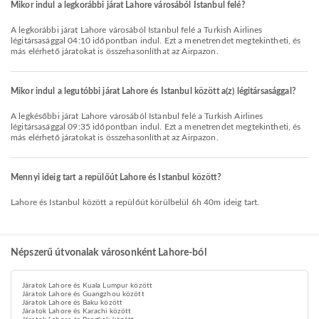
Mikor indul a legkorábbi járat Lahore városából Istanbul felé?
A legkorábbi járat Lahore városából Istanbul felé a Turkish Airlines
légitársasággal 04:10 időpontban indul. Ezt a menetrendet megtekintheti, és
más elérhető járatokat is összehasonlíthat az Airpazon.
Mikor indul a legutóbbi járat Lahore és Istanbul között a(z) légitársasággal?
A legkésőbbi járat Lahore városából Istanbul felé a Turkish Airlines
légitársasággal 09:35 időpontban indul. Ezt a menetrendet megtekintheti, és
más elérhető járatokat is összehasonlíthat az Airpazon.
Mennyi ideig tart a repülőút Lahore és Istanbul között?
Lahore és Istanbul között a repülőút körülbelül 6h 40m ideig tart.
Népszerű útvonalak városonként Lahore-ból
Járatok Lahore és Kuala Lumpur között
Járatok Lahore és Guangzhou között
Járatok Lahore és Baku között
Járatok Lahore és Karachi között