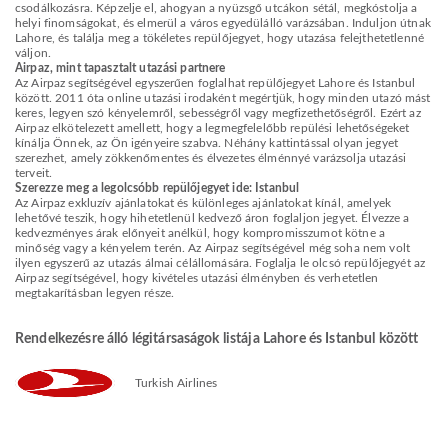
csodálkozásra. Képzelje el, ahogyan a nyüzsgő utcákon sétál, megkóstolja a
helyi finomságokat, és elmerül a város egyedülálló varázsában. Induljon útnak
Lahore, és találja meg a tökéletes repülőjegyet, hogy utazása felejthetetlenné
váljon.
Airpaz, mint tapasztalt utazási partnere
Az Airpaz segítségével egyszerűen foglalhat repülőjegyet Lahore és Istanbul
között. 2011 óta online utazási irodaként megértjük, hogy minden utazó mást
keres, legyen szó kényelemről, sebességről vagy megfizethetőségről. Ezért az
Airpaz elkötelezett amellett, hogy a legmegfelelőbb repülési lehetőségeket
kínálja Önnek, az Ön igényeire szabva. Néhány kattintással olyan jegyet
szerezhet, amely zökkenőmentes és élvezetes élménnyé varázsolja utazási
terveit.
Szerezze meg a legolcsóbb repülőjegyet ide: Istanbul
Az Airpaz exkluzív ajánlatokat és különleges ajánlatokat kínál, amelyek
lehetővé teszik, hogy hihetetlenül kedvező áron foglaljon jegyet. Élvezze a
kedvezményes árak előnyeit anélkül, hogy kompromisszumot kötne a
minőség vagy a kényelem terén. Az Airpaz segítségével még soha nem volt
ilyen egyszerű az utazás álmai célállomására. Foglalja le olcsó repülőjegyét az
Airpaz segítségével, hogy kivételes utazási élményben és verhetetlen
megtakarításban legyen része.
Rendelkezésre álló légitársaságok listája Lahore és Istanbul között
Turkish Airlines