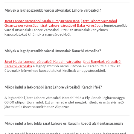
Melyek a legnépszerűbb városi útvonalak Lahore városából?
járat Lahore városából Kuala Lumpur városába
,
járat Lahore városából
Guangzhou városába
,
járat Lahore városából Baku városába
a legnépszerűbb
városi útvonalak Lahore városából. Ezek az útvonalak kényelmes
kapcsolatokat kínálnak a nagyvárosokból.
Melyek a legnépszerűbb városi útvonalak Karachi városába?
járat Kuala Lumpur városából Karachi városába
,
járat Bangkok városából
Karachi városába
a legnépszerűbb városi útvonalak Karachi felé. Ezek az
útvonalak kényelmes kapcsolatokat kínálnak a nagyvárosokból.
Mikor indul a legkorábbi járat Lahore városából Karachi felé?
A legkorábbi járat Lahore városából Karachi felé a Fly Jinnah légitársasággal
08:00 időpontban indul. Ezt a menetrendet megtekintheti, és más elérhető
járatokat is összehasonlíthat az Airpazon.
Mikor indul a legutóbbi járat Lahore és Karachi között a(z) légitársasággal?