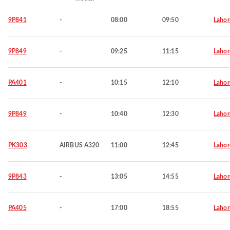
9P841
-
08:00
09:50
Lahor
9P849
-
09:25
11:15
Lahor
PA401
-
10:15
12:10
Lahor
9P849
-
10:40
12:30
Lahor
PK303
AIRBUS A320
11:00
12:45
Lahor
9P843
-
13:05
14:55
Lahor
PA405
-
17:00
18:55
Lahor