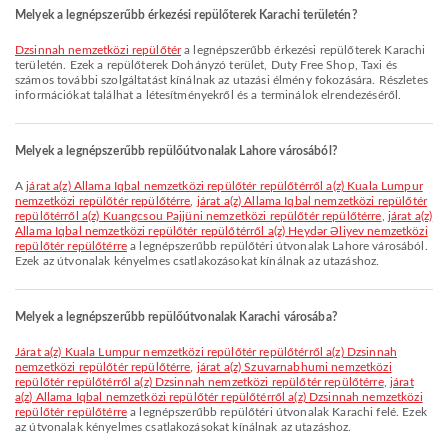
Melyek a legnépszerűbb érkezési repülőterek Karachi területén?
Dzsinnah nemzetközi repülőtér
a legnépszerűbb érkezési repülőterek Karachi
területén. Ezek a repülőterek Dohányzó terület, Duty Free Shop, Taxi és
számos további szolgáltatást kínálnak az utazási élmény fokozására. Részletes
információkat találhat a létesítményekről és a terminálok elrendezéséről.
Melyek a legnépszerűbb repülőútvonalak Lahore városából?
A
járat a(z) Allama Iqbal nemzetközi repülőtér repülőtérről a(z) Kuala Lumpur
nemzetközi repülőtér repülőtérre
,
járat a(z) Allama Iqbal nemzetközi repülőtér
repülőtérről a(z) Kuangcsou Pajjüni nemzetközi repülőtér repülőtérre
,
járat a(z)
Allama Iqbal nemzetközi repülőtér repülőtérről a(z) Heydər Əliyev nemzetközi
repülőtér repülőtérre
a legnépszerűbb repülőtéri útvonalak Lahore városából.
Ezek az útvonalak kényelmes csatlakozásokat kínálnak az utazáshoz.
Melyek a legnépszerűbb repülőútvonalak Karachi városába?
járat a(z) Kuala Lumpur nemzetközi repülőtér repülőtérről a(z) Dzsinnah
nemzetközi repülőtér repülőtérre
,
járat a(z) Szuvarnabhumi nemzetközi
repülőtér repülőtérről a(z) Dzsinnah nemzetközi repülőtér repülőtérre
,
járat
a(z) Allama Iqbal nemzetközi repülőtér repülőtérről a(z) Dzsinnah nemzetközi
repülőtér repülőtérre
a legnépszerűbb repülőtéri útvonalak Karachi felé. Ezek
az útvonalak kényelmes csatlakozásokat kínálnak az utazáshoz.