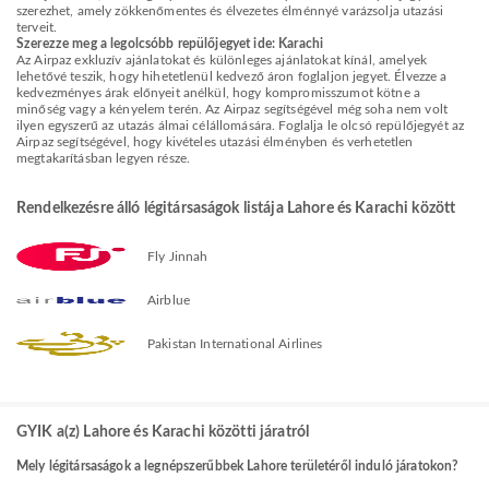
szerezhet, amely zökkenőmentes és élvezetes élménnyé varázsolja utazási
terveit.
Szerezze meg a legolcsóbb repülőjegyet ide: Karachi
Az Airpaz exkluzív ajánlatokat és különleges ajánlatokat kínál, amelyek
lehetővé teszik, hogy hihetetlenül kedvező áron foglaljon jegyet. Élvezze a
kedvezményes árak előnyeit anélkül, hogy kompromisszumot kötne a
minőség vagy a kényelem terén. Az Airpaz segítségével még soha nem volt
ilyen egyszerű az utazás álmai célállomására. Foglalja le olcsó repülőjegyét az
Airpaz segítségével, hogy kivételes utazási élményben és verhetetlen
megtakarításban legyen része.
Rendelkezésre álló légitársaságok listája Lahore és Karachi között
Fly Jinnah
Airblue
Pakistan International Airlines
GYIK a(z) Lahore és Karachi közötti járatról
Mely légitársaságok a legnépszerűbbek Lahore területéről induló járatokon?