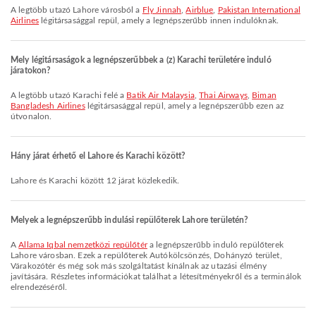
A legtöbb utazó Lahore városból a
Fly Jinnah
,
Airblue
,
Pakistan International
Airlines
légitársasággal repül, amely a legnépszerűbb innen indulóknak.
Mely légitársaságok a legnépszerűbbek a (z) Karachi területére induló
járatokon?
A legtöbb utazó Karachi felé a
Batik Air Malaysia
,
Thai Airways
,
Biman
Bangladesh Airlines
légitársasággal repül, amely a legnépszerűbb ezen az
útvonalon.
Hány járat érhető el Lahore és Karachi között?
Lahore és Karachi között 12 járat közlekedik.
Melyek a legnépszerűbb indulási repülőterek Lahore területén?
A
Allama Iqbal nemzetközi repülőtér
a legnépszerűbb induló repülőterek
Lahore városban. Ezek a repülőterek Autókölcsönzés, Dohányzó terület,
Várakozótér és még sok más szolgáltatást kínálnak az utazási élmény
javítására. Részletes információkat találhat a létesítményekről és a terminálok
elrendezéséről.