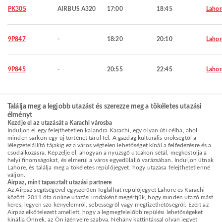
PK305
AIRBUS A320
17:00
18:45
Lahor
9P847
-
18:20
20:10
Lahor
9P845
-
20:55
22:45
Lahor
Találja meg a legjobb utazást és szerezze meg a tökéletes utazási
élményt
Kezdje el az utazását a Karachi városba
Induljon el egy felejthetetlen kalandra Karachi, egy olyan úti célba, ahol
minden sarkon egy új történet tárul fel. A gazdag kulturális örökségtől a
lélegzetelállító tájakig ez a város végtelen lehetőséget kínál a felfedezésre és a
csodálkozásra. Képzelje el, ahogyan a nyüzsgő utcákon sétál, megkóstolja a
helyi finomságokat, és elmerül a város egyedülálló varázsában. Induljon útnak
Lahore, és találja meg a tökéletes repülőjegyet, hogy utazása felejthetetlenné
váljon.
Airpaz, mint tapasztalt utazási partnere
Az Airpaz segítségével egyszerűen foglalhat repülőjegyet Lahore és Karachi
között. 2011 óta online utazási irodaként megértjük, hogy minden utazó mást
keres, legyen szó kényelemről, sebességről vagy megfizethetőségről. Ezért az
Airpaz elkötelezett amellett, hogy a legmegfelelőbb repülési lehetőségeket
kínálja Önnek, az Ön igényeire szabva. Néhány kattintással olyan jegyet