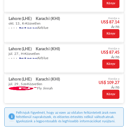
Könyv
Lahore (LHE)
Karachi (KHI)
Kezdje a
US$ 87.14
okt. 13., K
Közvetlen
Ár/fő
Airblue
Könyv
Lahore (LHE)
Karachi (KHI)
Kezdje a
US$ 87.45
júl. 27., H
Közvetlen
Ár/fő
Airblue
Könyv
Lahore (LHE)
Karachi (KHI)
Kezdje a
US$ 109.27
júl. 29., Sze
Közvetlen
Ár/fő
Fly Jinnah
Könyv
Felhívjuk figyelmét, hogy az ezen az oldalon feltüntetett árak nem
feltétlenül naprakészek, és előzetes értesítés nélkül változhatnak.
Igyekszünk a legpontosabb és legfrissebb információkat nyújtani.