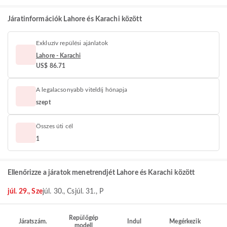
Járatinformációk Lahore és Karachi között
Exkluzív repülési ajánlatok
Lahore - Karachi
US$ 86.71
A legalacsonyabb viteldíj hónapja
szept
Összes úti cél
1
Ellenőrizze a járatok menetrendjét Lahore és Karachi között
júl. 29., Sze
júl. 30., Cs
júl. 31., P
Repülőgép
Járatszám.
Indul
Megérkezik
modell