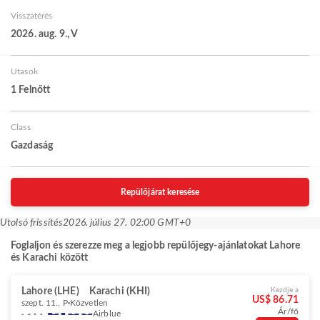
Visszatérés
2026. aug. 9., V
Utasok
1 Felnőtt
Class
Gazdaság
Repülőjárat keresése
Utolsó frissítés
2026. július 27. 02:00 GMT+0
Foglaljon és szerezze meg a legjobb repülőjegy-ajánlatokat Lahore
és Karachi között
Lahore (LHE)
Karachi (KHI)
Kezdje a
US$ 86.71
szept. 11., P
Közvetlen
Ár/fő
Airblue