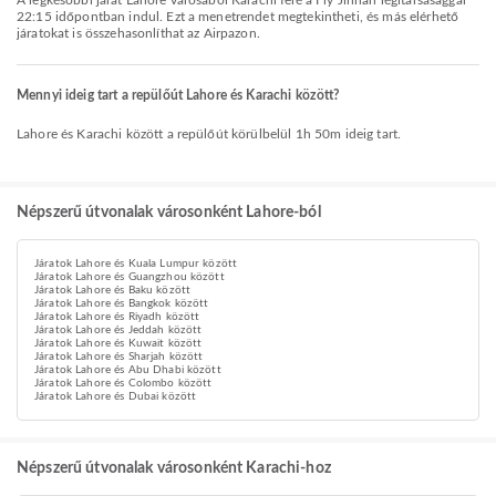
A legkésőbbi járat Lahore városából Karachi felé a Fly Jinnah légitársasággal
22:15 időpontban indul. Ezt a menetrendet megtekintheti, és más elérhető
járatokat is összehasonlíthat az Airpazon.
Mennyi ideig tart a repülőút Lahore és Karachi között?
Lahore és Karachi között a repülőút körülbelül 1h 50m ideig tart.
Népszerű útvonalak városonként Lahore-ból
Járatok Lahore és Kuala Lumpur között
Járatok Lahore és Guangzhou között
Járatok Lahore és Baku között
Járatok Lahore és Bangkok között
Járatok Lahore és Riyadh között
Járatok Lahore és Jeddah között
Járatok Lahore és Kuwait között
Járatok Lahore és Sharjah között
Járatok Lahore és Abu Dhabi között
Járatok Lahore és Colombo között
Járatok Lahore és Dubai között
Népszerű útvonalak városonként Karachi-hoz