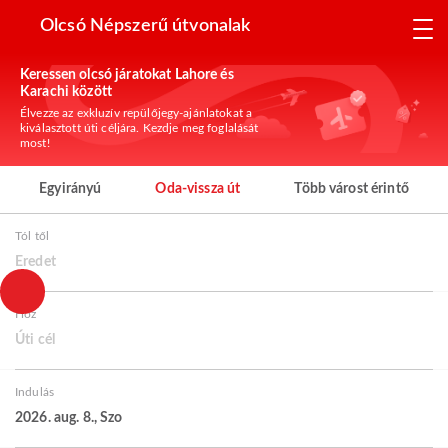
Olcsó Népszerű útvonalak
Keressen olcsó járatokat Lahore és
Karachi között
Élvezze az exkluzív repülőjegy-ajánlatokat a
kiválasztott úti céljára. Kezdje meg foglalását
most!
Egyirányú
Oda-vissza út
Több várost érintő
Tól től
Eredet
Hoz
Úti cél
Indulás
2026. aug. 8., Szo