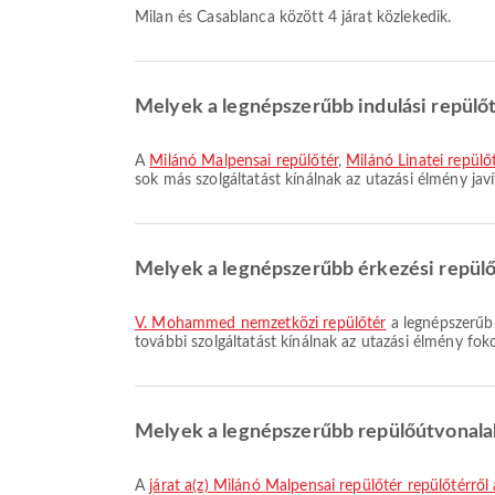
Milan és Casablanca között 4 járat közlekedik.
Melyek a legnépszerűbb indulási repülő
A
Milánó Malpensai repülőtér
,
Milánó Linatei repülő
sok más szolgáltatást kínálnak az utazási élmény javí
Melyek a legnépszerűbb érkezési repülő
V. Mohammed nemzetközi repülőtér
a legnépszerűbb
további szolgáltatást kínálnak az utazási élmény fok
Melyek a legnépszerűbb repülőútvonala
A
járat a(z) Milánó Malpensai repülőtér repülőtérrő