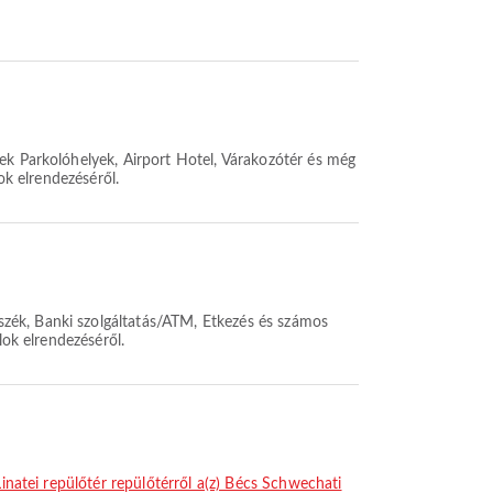
ek Parkolóhelyek, Airport Hotel, Várakozótér és még
ok elrendezéséről.
szék, Banki szolgáltatás/ATM, Étkezés és számos
lok elrendezéséről.
Linatei repülőtér repülőtérről a(z) Bécs Schwechati