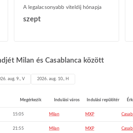
A legalacsonyabb viteldíj hónapja
szept
ndjét Milan és Casablanca között
26. aug. 9., V
2026. aug. 10., H
Megérkezik
Indulási város
Indulási repülőtér
Érk
15:05
Milan
MXP
Casab
21:55
Milan
MXP
Casab