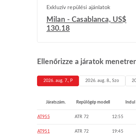
Exkluzív repülési ajánlatok
Milan - Casablanca, US$
130.18
Ellenőrizze a járatok menetre
2026. aug. 7., P
2026. aug. 8., Szo
20
Járatszám.
Repülőgép modell
Indul
AT955
ATR 72
12:55
AT951
ATR 72
19:45