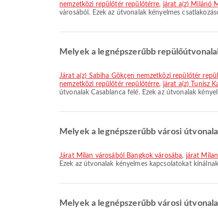
nemzetközi repülőtér repülőtérre
,
járat a(z) Milánó 
városából. Ezek az útvonalak kényelmes csatlakozás
Melyek a legnépszerűbb repülőútvonala
járat a(z) Sabiha Gökçen nemzetközi repülőtér rep
nemzetközi repülőtér repülőtérre
,
járat a(z) Tunisz
útvonalak Casablanca felé. Ezek az útvonalak kénye
Melyek a legnépszerűbb városi útvonala
járat Milan városából Bangkok városába
,
járat Mila
Ezek az útvonalak kényelmes kapcsolatokat kínálna
Melyek a legnépszerűbb városi útvonal