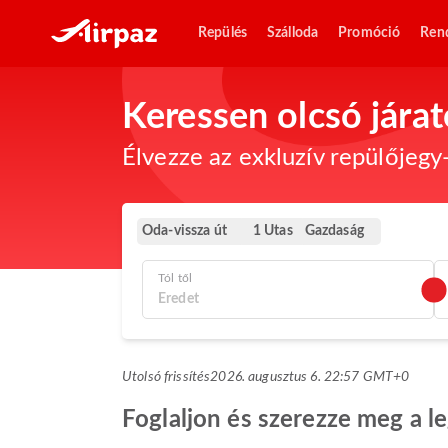
Repülés
Szálloda
Promóció
Ren
Keressen olcsó jára
Élvezze az exkluzív repülőjegy-
Oda-vissza út
Gazdaság
1 Utas
Tól től
Utolsó frissítés
2026. augusztus 6. 22:57 GMT+0
Foglaljon és szerezze meg a l