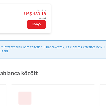
Kezdje a
US$ 130.18
Ár/fő
Könyv
eltüntetett árak nem feltétlenül naprakészek, és előzetes értesítés nélkü
jtani.
sablanca között