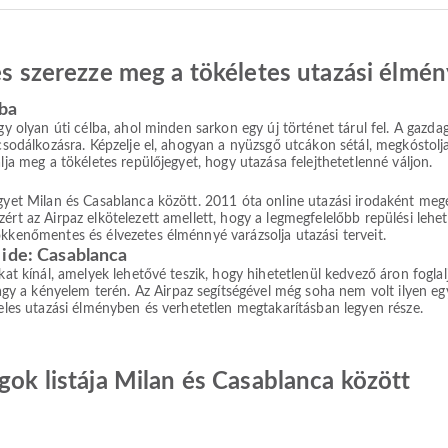
 és szerezze meg a tökéletes utazási élmén
sba
y olyan úti célba, ahol minden sarkon egy új történet tárul fel. A gazdag k
 csodálkozásra. Képzelje el, ahogyan a nyüzsgő utcákon sétál, megkóstolj
lja meg a tökéletes repülőjegyet, hogy utazása felejthetetlenné váljon.
egyet Milan és Casablanca között. 2011 óta online utazási irodaként meg
ért az Airpaz elkötelezett amellett, hogy a legmegfelelőbb repülési lehe
ökkenőmentes és élvezetes élménnyé varázsolja utazási terveit.
 ide: Casablanca
okat kínál, amelyek lehetővé teszik, hogy hihetetlenül kedvező áron fogla
a kényelem terén. Az Airpaz segítségével még soha nem volt ilyen egysz
teles utazási élményben és verhetetlen megtakarításban legyen része.
gok listája Milan és Casablanca között