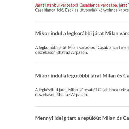
járat Istanbul városából Casablanca városába
,
járat
Casablanca felé. Ezek az útvonalak kényelmes kapcs
Mikor indul a legkorábbi járat Milan vár
A legkorábbi járat Milan városából Casablanca felé a Royal Air Maroc légitársasággal 08:20 időpontban indul. Ezt a menetrendet megtekintheti, és más elérhető járatokat is
összehasonlíthat az Airpazon.
Mikor indul a legutóbbi járat Milan és Ca
A legkésőbbi járat Milan városából Casablanca felé a Royal Air Maroc légitársasággal 19:55 időpontban indul. Ezt a menetrendet megtekintheti, és más elérhető járatokat is
összehasonlíthat az Airpazon.
Mennyi ideig tart a repülőút Milan és C