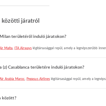
közötti járatról
ilan területéről induló járatokon?
Air Malta
,
ITA Airways
légitársasággal repül, amely a legnépszerűbb inne
 (z) Casablanca területére induló járatokon?
Air Arabia Maroc
,
Pegasus Airlines
légitársasággal repül, amely a legnép
a között?