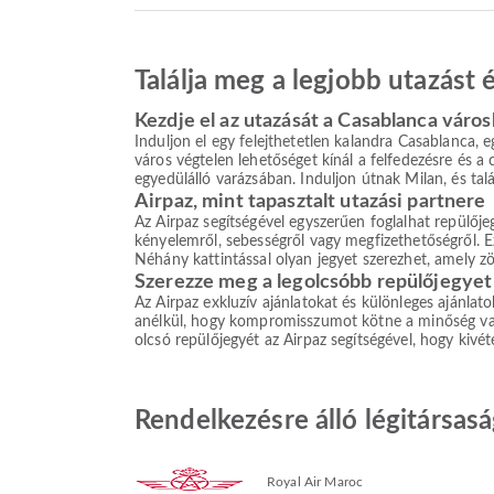
Találja meg a legjobb utazást
Kezdje el az utazását a Casablanca váro
Induljon el egy felejthetetlen kalandra Casablanca, eg
város végtelen lehetőséget kínál a felfedezésre és a
egyedülálló varázsában. Induljon útnak Milan, és talá
Airpaz, mint tapasztalt utazási partnere
Az Airpaz segítségével egyszerűen foglalhat repülőj
kényelemről, sebességről vagy megfizethetőségről. Ez
Néhány kattintással olyan jegyet szerezhet, amely z
Szerezze meg a legolcsóbb repülőjegyet
Az Airpaz exkluzív ajánlatokat és különleges ajánlat
anélkül, hogy kompromisszumot kötne a minőség vagy 
olcsó repülőjegyét az Airpaz segítségével, hogy kivé
Rendelkezésre álló légitársasá
Royal Air Maroc