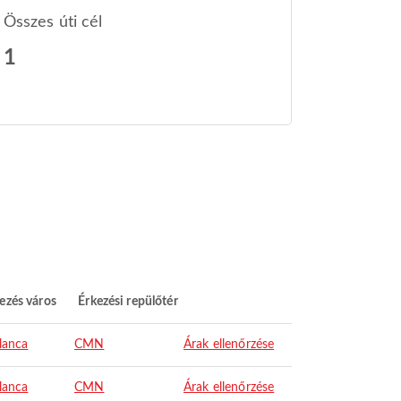
Összes úti cél
1
ezés város
Érkezési repülőtér
lanca
CMN
Árak ellenőrzése
lanca
CMN
Árak ellenőrzése