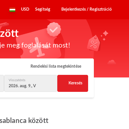
USD
Segítség
Bejelentkezés / Regisztráció
zött
dje meg foglalását most!
Rendelési lista megtekintése
Visszatérés
Keresés
2026. aug. 9., V
asablanca között