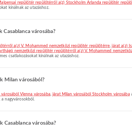
Malpensai repülőtér repülőtérről a(z) Stockholm Arlanda repülőtér repülő
okat kínálnak az utazáshoz.
k Casablanca városába?
ülőtérről a(z) V. Mohammed nemzetközi repülőtér repülőtérre
,
járat a(z)
 Karthágó nemzetközi repülőtér repülőtérről a(z) V. Mohammed nemzetközi
lmes csatlakozásokat kínálnak az utazáshoz.
k Milan városából?
n városából Vienna városába
,
járat Milan városából Stockholm városába
a
k a nagyvárosokból.
ak Casablanca városába?