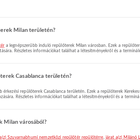
terek Milan területén?
tér
a legnépszerűbb induló repülőterek Milan városban. Ezek a repülőter
tására. Részletes információkat találhat a létesítményekről és a terminál
terek Casablanca területén?
 érkezési repülőterek Casablanca területén. Ezek a repülőterek Kerekes
ozására. Részletes információkat találhat a létesítményekről és a terminá
k Milan városából?
l a(z) Szuvarnabhumi nemzetközi repülőtér repülőtérre
,
járat a(z) Milánó 