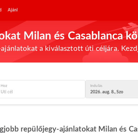
d
Ajánl
tokat Milan és Casablanca kö
ajánlatokat a kiválasztott úti céljára. Kez
Hoz
Indulás
2026. aug. 8., Szo
egjobb repülőjegy-ajánlatokat Milan és C