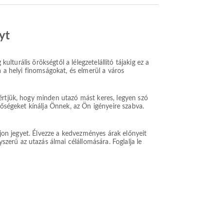
yt
ulturális örökségtől a lélegzetelállító tájakig ez a
a a helyi finomságokat, és elmerül a város
értjük, hogy minden utazó mást keres, legyen szó
tőségeket kínálja Önnek, az Ön igényeire szabva.
ljon jegyet. Élvezze a kedvezményes árak előnyeit
erű az utazás álmai célállomására. Foglalja le