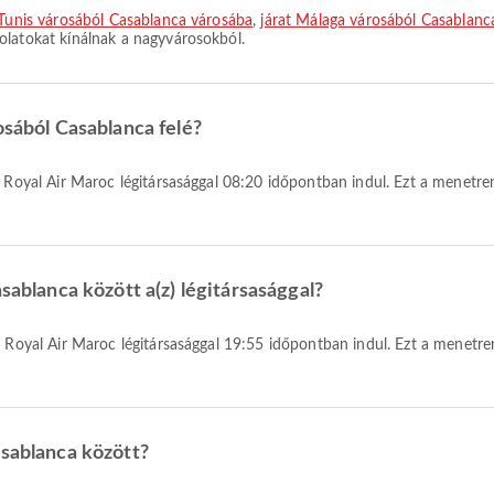
 Tunis városából Casablanca városába
,
járat Málaga városából Casablanc
olatokat kínálnak a nagyvárosokból.
osából Casablanca felé?
sablanca között a(z) légitársasággal?
asablanca között?